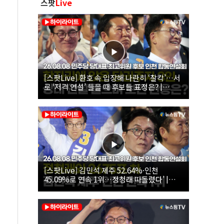
스팟
Live
[스팟Live] 환호 속 입장해 나란히 ‘찰칵’…서
로 ‘저격 연설’ 들을 때 후보들 표정은? |
26.08.08 더불어민주당 당대표·최고위원 후
보 인천 합동연설회
[스팟Live] 김민석 제주 52.64%·인천
45.09%로 연속 1위…정청래 따돌렸다’ |
26.08.08 더불어민주당 당대표·최고위원 후
보 인천 합동연설회