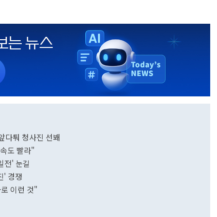
...앞다퉈 청사진 선봬
격속도 빨라"
한일전' 눈길
사진' 경쟁
 바로 이런 것"