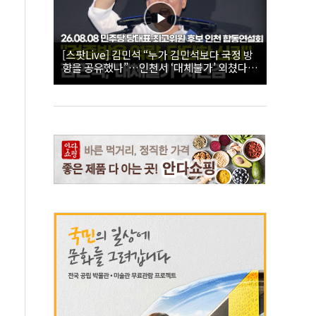
[스팟Live] 김민석 “누가 김민석보다 국정 방
향을 공유했나”…인천서 ‘대체불가’ 외쳤다 |
26.08.08 더불어민주당 당대표·최고위원 후
보 인천 합동연설회