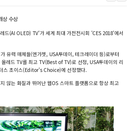
강릉·동해·삼척 시간당 최대 
폐기물 수거하다 참변…60대
2개상 수상
서울 중랑구 주택가서 흉기 난
(AI OLED) TV'가 세계 최대 가전전시회 'CES 2018'에서
李대통령 "결혼 때문에 손해 
여수 오동도 인근 해상서 모
추미애, '위안부' 피해자 기림
 TV'가 유력 매체들(엔가젯, USA투데이, 테크레이더 등)로부터
인천 선재도 갯벌서 해루질 중
레드 TV를 최고 TV(Best of TV)로 선정, USA투데이의 리
인천서 말다툼 중 어머니 흉기
초이스(Editor's Choice)에 선정했다.
'화합' 꺼낸 김민석에 '뻔뻔
지지 않는 화질과 뛰어난 웹OS 스마트 플랫폼으로 항상 최고