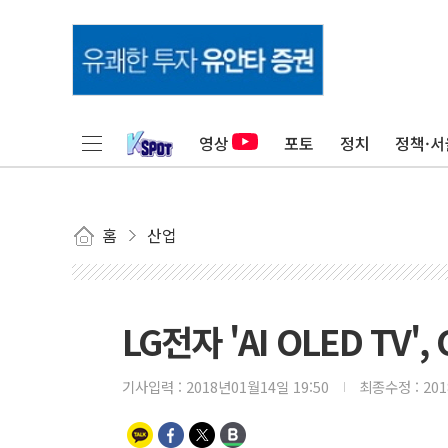
영상
포토
정치
정책·서
홈
산업
LG전자 'AI OLED TV'
기사입력 :
2018년01월14일 19:50
최종수정 :
20