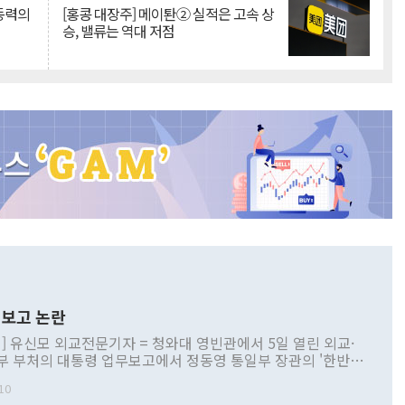
 동력의
[홍콩 대장주] 메이퇀② 실적은 고속 상
승, 밸류는 역대 저점
보고 논란
] 유신모 외교전문기자 = 청와대 영빈관에서 5일 열린 외교·
부 부처의 대통령 업무보고에서 정동영 통일부 장관의 '한반도
 구상'과 업무보고 발언이 논란을 빚고 있다. 이날 정 장관의
10
정부 내 조율을 거치지 않은 사안을 정책으로 추진하겠다고 공