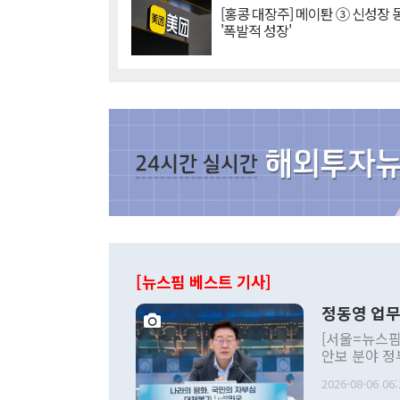
[홍콩 대장주] 메이퇀 ③ 신성장
'폭발적 성장'
[뉴스핌 베스트 기사]
정동영 업무
[서울=뉴스핌
안보 분야 정
평화공존 발전
2026-08-06 06:
발언 중에는 