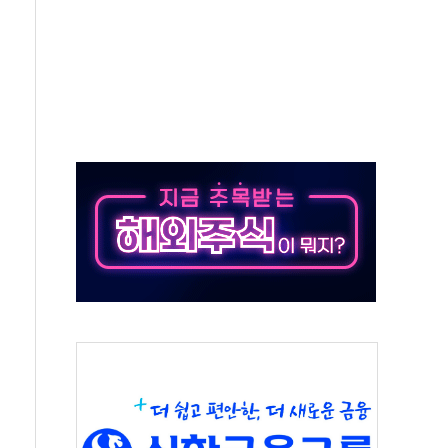
50㎜ 폭우…강원 동해안 강한 비 이어져
 환경미화원 수거차에 치여 사망
동…60대 남성 2명 숨져
보는 일 없게"…'결혼 페널티' 22개 과제 손본다
터보트 전복…1명 사망·1명 실종
의 날 참석..."국제적 시민 연대로 목소리 내야"
 실종 60대 나흘만에 숨진 채 발견
 살해 10대 아들 체포
' 받아친 정청래…제주 연설서 신경전 고조