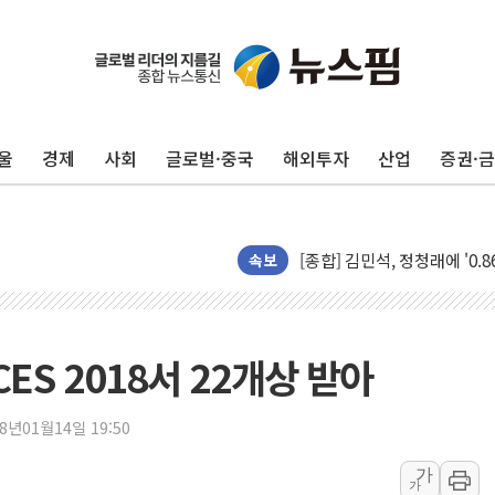
울
경제
사회
글로벌·중국
해외투자
산업
증권·
포항시 재난예산 40억 긴급 
울진·영덕 '호우특보'-포항 '
[종합] 김민석, 정청래에 '0.86
인천 합동연설회 나선 송영길
속보
김민석, 2주차 제주·인천 경선서
인사하는 김민석 당대표 후보
[속보] 민주, 제주·인천 경선 결
, CES 2018서 22개상 받아
[속보] 민주, 인천 경선 결과 발
[속보] 민주, 제주 경선 결과 발
18년01월14일 19:50
이번주 국내 주요 금융일정(8.1
가
가
美, 이란전 출구전략 만지작