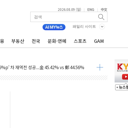
2026.08.09 (일)
ENG
中文
|
|
패밀리 사이트
금융
부동산
전국
문화·연예
스포츠
GAM
투입…고수온 양식장 복구·지원 '총력'
산사태 주의보'...경북도, 호우 피해·통제구간 없어
%p' 차 재역전 성공...金 45.42% vs 鄭 44.56%
·정청래·김민석 당대표 후보
 정청래에 승리...47.75% vs 42.08%
과 발표...김민석 47.75% 정청래 42.08%
표...김민석 45.09% 정청래 43.27% 송영길 11.63%
표...김민석 52.64% 정청래 39.89% 송영길 7.47%
0~8.14)
…공습 한계·탄약 부족 현실화