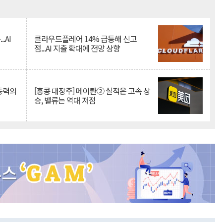
Mute
.AI
클라우드플레어 14% 급등해 신고
점...AI 지출 확대에 전망 상향
 동력의
[홍콩 대장주] 메이퇀② 실적은 고속 상
승, 밸류는 역대 저점