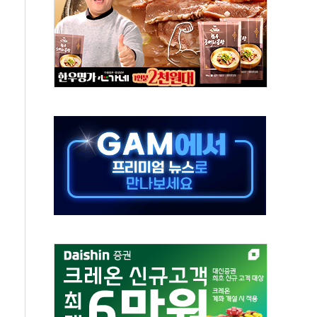
스닥 선물 1%대 상승
상 기대 후퇴
·태양광주↑ VS 트레이드데스크·웬디스↓
 끝까지 찾겠다"