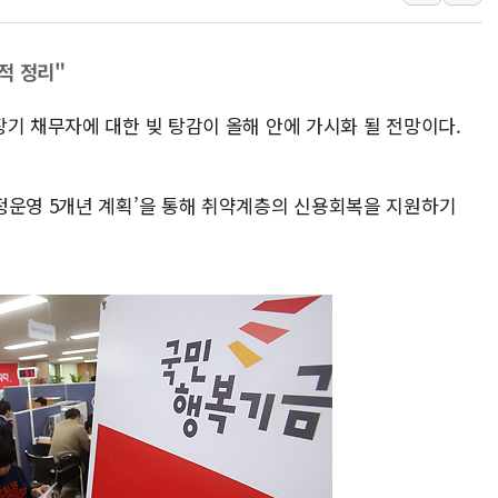
뉴욕증시 프리뷰, 美 고용 쇼크에 금리 인상 우려 후퇴…나
[종합] 美 7월 고용 2만3000명 감소 '쇼크'…9월 금리 인
적 정리"
[사진] 이슬람 수니파 3개국, 공동방위협정 체결
기 채무자에 대한 빚 탕감이 올해 안에 가시화 될 전망이다.
뉴욕증시 개장 전 특징주...아틀라시안·클라우드플레어
보훈부, 미 DPAA와 MOU… "6·25 미군 실종자 7359명
트럼프 "금리 내려야"…파월 때와 달리 워시엔 톤 낮춰
정운영 5개년 계획’을 통해 취약계층의 신용회복을 지원하기