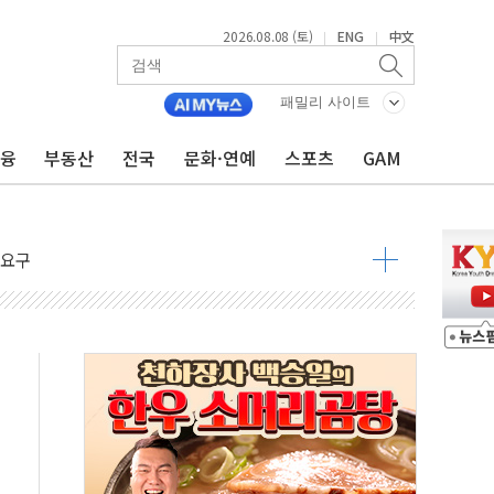
2026.08.08 (토)
ENG
中文
|
|
지대' 우려
패밀리 사이트
 정청래 격차 확대'
금융
부동산
전국
문화·연예
스포츠
GAM
타진
최고치
 요구
낮아지며 상승… STOXX 600 지수는 나흘 연속 최고치
세
엘·이란 위협에 맞설 자체 억지력 강화
동
톱'… 美 해상봉쇄 영향
각
체주 '활짝'