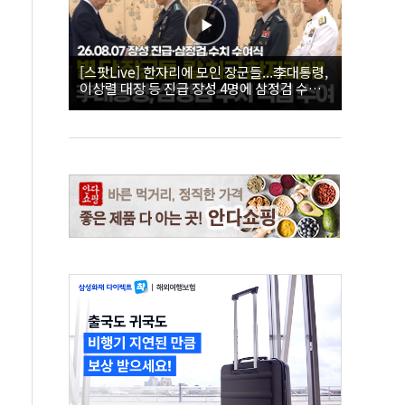
[스팟Live] 한자리에 모인 장군들...李대통령,
이상렬 대장 등 진급 장성 4명에 삼정검 수치
직접 수여｜26.08.07 장성 진급·삼정검 수치
수여식