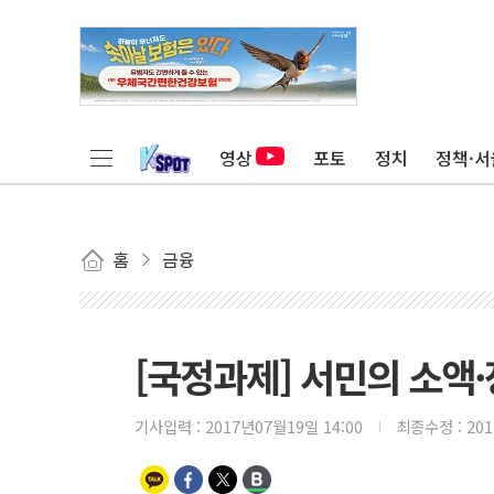
영상
포토
정치
정책·서
홈
금융
[국정과제] 서민의 소액·
기사입력 :
2017년07월19일 14:00
최종수정 :
20