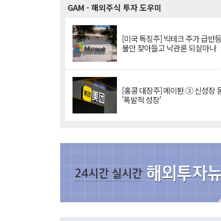
GAM
- 해외주식 투자 도우미
[미국 특징주] 빅테크 주가 급반등..
불안 잦아들고 낙관론 되살아나
[홍콩 대장주] 메이퇀 ③ 신성장
'폭발적 성장'