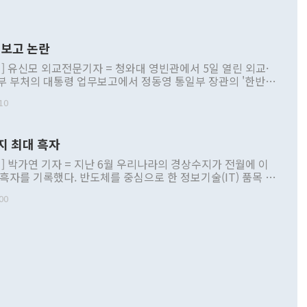
보고 논란
] 유신모 외교전문기자 = 청와대 영빈관에서 5일 열린 외교·
부 부처의 대통령 업무보고에서 정동영 통일부 장관의 '한반도
 구상'과 업무보고 발언이 논란을 빚고 있다. 이날 정 장관의
10
정부 내 조율을 거치지 않은 사안을 정책으로 추진하겠다고 공
는가 하면 사실 관계에 맞지 않은 설명도 있었다. 이재명 대통
로 신중을 기해 달라고 경고했고, 조현 외교부 장관은 '이상
지 최대 흑자
 근거한 비현실적 구상'이라는 비판을 내놨다. 그동안 정 장
책 관련 발언이 물의를 빚은 적은 여러 번 있지만 대통령과 유
] 박가연 기자 = 지난 6월 우리나라의 경상수지가 전월에 이
이 공개적으로 부정적 입장을 표명한 것은 이례적이다. 정 장
 흑자를 기록했다. 반도체를 중심으로 한 정보기술(IT) 품목 수
대북 접근법과 월권을 제어해야 한다는 목소리도 높아지고 있
간 상품수출이 처음으로 1000억달러를 넘어선 영향이다. [자
00
 따르
기자간담회를 하고 있다. [사진=통일부] 2026.07.23 ◆통일
 경상수지는 497억3000만달러 흑자로 집계됐다. 전월(386억
 넘어선 주장 정 장관은 이날 업무보고에서 '한반도 평화공존
)에 이어 두 달 연속 월간 기준 역대 최대 기록을 갈아치웠다.
 설명하면서 이재명 정부 2년차 핵심 과제로 상호 존중·평화
해 상반기 누적 경상수지 흑자는 1910억1000만달러를 기록
·핵 없는 한반도 등 3대 기본 방향을 제시했다. 정 장관은 "대
지 흑자를 견인한 것은 상품수지다. 6월 상품수지는 478억
언어는 멈춰야 한다"면서 주적 용어 대체를 주장했다. 지난 25
 흑자를 기록하며 전월에 이어 역대 최대를 다시 썼다. 국제수
D(완전하고 검증가능하며 되돌릴 수 없는 비핵화) 구도는 이미
수출은 1123억7000만달러로 전년 동월 대비 84.5% 증가하
했다. 또 "현 시점에서 흘러간 선(先)비핵화만 되뇌는 것은
 처음으로 1000억달러를 넘어섰다. 상품수입은 644억8000만
 데 힘이 되지 않는다"고 주장했다. 정 장관은 또 "정전 체제