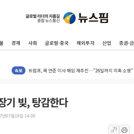
충북 주말 무더위 지속…청주·진천 35도, 곳곳 소나기
10월 보완수사권 폐지·공소청 출범…피해자들 '범죄 사각
민주, 오늘 제주·인천 경선 결과 발표...'김민석 재역전 vs
울
경제
사회
글로벌·중국
해외투자
산업
증권·
한상협, 업계 개인정보 보안 새판 짠다…'자율규제단체' 
뉴욕증시, 고용 쇼크에 금리 인상 우려 후퇴…S&P500 
트럼프, 쿡 연준 이사 해임 재추진…"26일까지 의혹 소명"
유럽증시, 美 고용 예상 밖 부진에 연준 금리 인상 가능성 
속보
미 연준 매파 기세 꺾이나…고용 감소에 9월 동결 전망 우
[종합] 이슬람 수니파 3국, '공동방위협정' 체결… 이스라
트럼프, 백신·자폐증 행정명령 검토…"이르면 다음 주"
장기 빚, 탕감한다
美 항소법원, 백악관 무도회장 공사 중단 명령…트럼프 제
이란 핵심 원유 수출항 '하르그섬', 최근 1주일 이상 '올스
17년07월19일 14:00
美 고용 쇼크에 엔화 장중 급등…시장은 "또 개입했나" 촉
가
가
[AI MY 뉴스] 뉴욕 반도체주 프리뷰...美 고용 쇼크에 반도