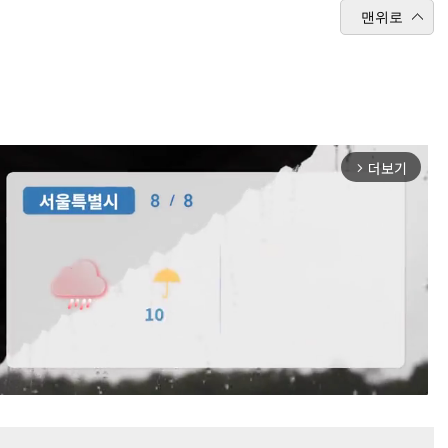
맨위로
더보기
arrow_forward_ios