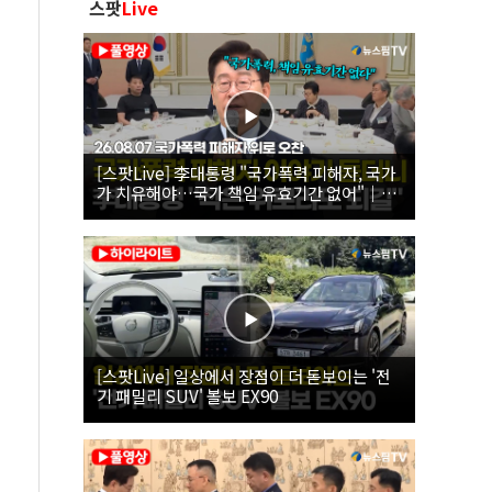
스팟
Live
[스팟Live] 李대통령 "국가폭력 피해자, 국가
가 치유해야…국가 책임 유효기간 없어"｜
26.08.07 국가폭력 피해자 위로 오찬
[스팟Live] 일상에서 장점이 더 돋보이는 '전
기 패밀리 SUV' 볼보 EX90