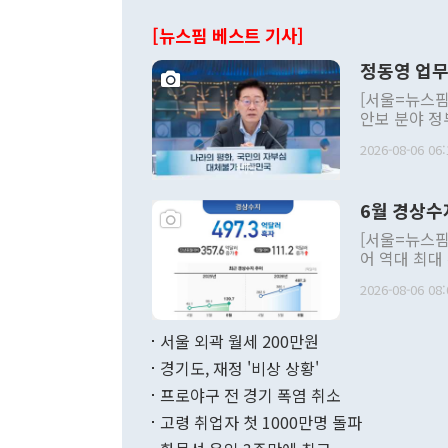
[뉴스핌 베스트 기사]
정동영 업무
[서울=뉴스핌
안보 분야 정
평화공존 발전
2026-08-06 06:
발언 중에는 
언한 것이 있
령은 공개적으
6월 경상수
주의적 희망에
관의 대북 정
[서울=뉴스핌
관 부처 장관
어 역대 최대
관의 무리한 
출 호조로 월
다. [정동영 통일부 장관이 지난달 23일 오후 서울 종로구 정부서울청사에
2026-08-06 08:
료=한국은행] 한국은행이 6일 발표한 '2026년 6월 국제수지(잠정)'에
서 취임 1주년 
면 지난 6월
부 장관 권한
1000만달러
서울 외곽 월세 200만원
발전 구상'을
이에 따라 올
적 갈등 해결
경기도, 재정 '비상 상황'
했다. 경상수
결과 혐오의 
9000만달러
프로야구 전 경기 폭염 취소
년간의 CVI
지 기준 상품
고령 취업자 첫 1000만명 돌파
무너졌다고도 
며 월간 기준
현실을 바꾸는