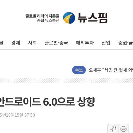
울
경제
사회
글로벌·중국
해외투자
산업
증권·
제이씨케미칼, 상반기 영
李대통령 "기후재난 뉴노
오세훈 "서민 전·월세 
속보
보훈부 "노태우 참배 계
온코닉테라퓨틱스 '자큐보
오세훈 '여론조사 대납'
 안드로이드 6.0으로 상향
현대百 지주체제 '마지막
'檢 합수본 참여' 여부 
15년10월15일 07:50
中 '항생제 개구리' 파장
가
가
'엔화 방어 공조'라는 이