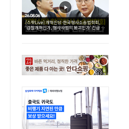
[스팟Live] 개혁신당·한국형사소송법학회,
'검찰개혁인가, 형사사법의 붕괴인가' 긴급 세
미나｜26.08.06