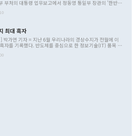
부 부처의 대통령 업무보고에서 정동영 통일부 장관의 '한반도
 구상'과 업무보고 발언이 논란을 빚고 있다. 이날 정 장관의
10
정부 내 조율을 거치지 않은 사안을 정책으로 추진하겠다고 공
는가 하면 사실 관계에 맞지 않은 설명도 있었다. 이재명 대통
로 신중을 기해 달라고 경고했고, 조현 외교부 장관은 '이상
지 최대 흑자
 근거한 비현실적 구상'이라는 비판을 내놨다. 그동안 정 장
책 관련 발언이 물의를 빚은 적은 여러 번 있지만 대통령과 유
] 박가연 기자 = 지난 6월 우리나라의 경상수지가 전월에 이
이 공개적으로 부정적 입장을 표명한 것은 이례적이다. 정 장
 흑자를 기록했다. 반도체를 중심으로 한 정보기술(IT) 품목 수
대북 접근법과 월권을 제어해야 한다는 목소리도 높아지고 있
간 상품수출이 처음으로 1000억달러를 넘어선 영향이다. [자
00
 따르
기자간담회를 하고 있다. [사진=통일부] 2026.07.23 ◆통일
 경상수지는 497억3000만달러 흑자로 집계됐다. 전월(386억
 넘어선 주장 정 장관은 이날 업무보고에서 '한반도 평화공존
)에 이어 두 달 연속 월간 기준 역대 최대 기록을 갈아치웠다.
 설명하면서 이재명 정부 2년차 핵심 과제로 상호 존중·평화
해 상반기 누적 경상수지 흑자는 1910억1000만달러를 기록
·핵 없는 한반도 등 3대 기본 방향을 제시했다. 정 장관은 "대
지 흑자를 견인한 것은 상품수지다. 6월 상품수지는 478억
언어는 멈춰야 한다"면서 주적 용어 대체를 주장했다. 지난 25
 흑자를 기록하며 전월에 이어 역대 최대를 다시 썼다. 국제수
D(완전하고 검증가능하며 되돌릴 수 없는 비핵화) 구도는 이미
수출은 1123억7000만달러로 전년 동월 대비 84.5% 증가하
했다. 또 "현 시점에서 흘러간 선(先)비핵화만 되뇌는 것은
 처음으로 1000억달러를 넘어섰다. 상품수입은 644억8000만
 데 힘이 되지 않는다"고 주장했다. 정 장관은 또 "정전 체제
6% 늘었다. 통관 기준으로는 반도체 수출이 전년 동월 대비
로 바꾸는 논의에 착수하겠다"면서 "북·미 정상회담 견인과
증했고 컴퓨터·주변기기(SSD)는 282.7% 증가했다. IT 품목
화의 동력을 확보하기 위해 최선을 다할 것"이라고 말했다. 하
.4% 늘었으며 비IT 품목도 ▲석유제품(47.5%) ▲화공품
령은 정 장관의 구상에 대부분 제동을 걸었다. 이 대통령은 "평
▲철강제품(17.9%) ▲승용차(6.1%) 등을 중심으로 18.6% 증가
 정치적으로 악용되는 측면이 있다"며 "많이 조심하셔야 한
준 수입은 ▲원자재(30.5%) ▲자본재(35.3%) ▲소비재
다. 북한을 다른 이름으로 불러야 한다는 주장에는 "표현에 꼬
가 모두 늘었다. 서비스수지는 12억9000만달러 적자를 기록해 전
정쟁으로 휘몰아 들어가면 원래 하고자 했던 데에서 오히려 나