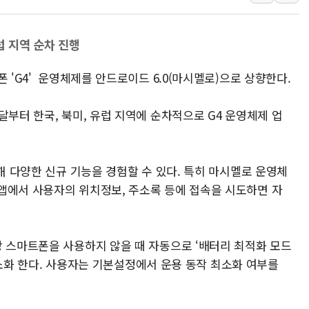
청와대 "조희대 대법원장
서울 최고 기온 39도 기
럽 지역 순차 진행
폭염 이어지는 서울... 3
 'G4' 운영체제를 안드로이드 6.0(마시멜로)으로 상향한다.
李대통령 "40도 폭염,
법무법인 YK, 교정위
달부터 한국, 북미, 유럽 지역에 순차적으로 G4 운영체제 업
컴투스, 8일부터 서머너
제주항공, 하반기 객실
인도, 차량 간 통신시스템
통해 다양한 신규 기능을 경험할 수 있다. 특히 마시멜로 운영체
Sh수협은행, 상상인증권
앱에서 사용자의 위치정보, 주소록 등에 접속을 시도하면 자
무역선부터 요트까지...관
상 스마트폰을 사용하지 않을 때 자동으로 ‘배터리 최적화 모드
을 최소화 한다. 사용자는 기본설정에서 운용 동작 최소화 여부를