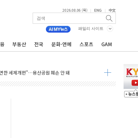
2026.08.06 (목)
ENG
中文
|
|
패밀리 사이트
금융
부동산
전국
문화·연예
스포츠
GAM
업익 108% 증가
멀…주거·전력 인프라 개선 예산 반영 검토"
외면한 세제개편"…용산공원 훼손 안 돼
획 없다"…전직 대통령 예우 대상 제외·국민 정서 고려
', 인도 품목허가…해외 첫 허가
 항소심 21일 첫 공판…1심은 시장직 상실형
 퍼즐'…현대홈쇼핑 1.2조 투자자산 떼낸다
논란...법조계 "법적근거 없어, 위법수집증거 가능성"
 확산, 식품안전 점검 강화
름의 베선트식 QE..."연준에 부담 가중"