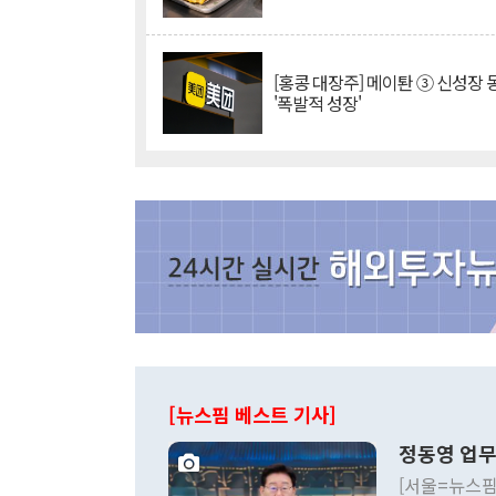
[홍콩 대장주] 메이퇀 ③ 신성장
'폭발적 성장'
[뉴스핌 베스트 기사]
정동영 업무
[서울=뉴스핌