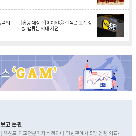
 동력의
[홍콩 대장주] 메이퇀② 실적은 고속 상
승, 밸류는 역대 저점
보고 논란
] 유신모 외교전문기자 = 청와대 영빈관에서 5일 열린 외교·