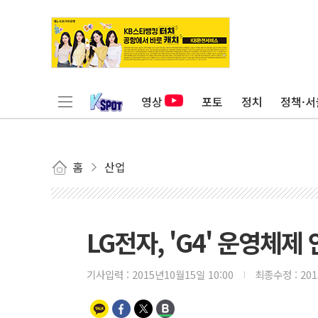
영상
포토
정치
정책·서
홈
산업
LG전자, 'G4' 운영체제
기사입력 :
2015년10월15일 10:00
최종수정 :
20