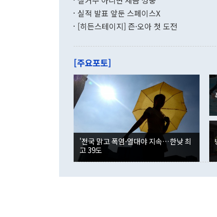
실거주 아니면 세금 껑충
월(-10억9
쁜 상황이 초
증가와 유류할
실적 발표 앞둔 스페이스X
9·19 군사
기록했지만 
[히든스테이지] 즌·오아 첫 도전
"우리의 선의
로 전환됐다.
으로 약간의 의문
를 기록해 전
관은 업무보고
는 배당수입
주의에 근거한
줄면서 25억
[주요포토]
라며 "여러분
억1000만달
이 9월 러시
였던 올해 3
며 "정부 차
인의 해외투자
은 "그것은 
각각 증가했다
잘랐다. 정 
국인의 국내 
않았다는 점에
감소하며 전월
사합의 복원,
경신했다. 외
권이라는 지적
분기 말 만기
뒤 "여기 업
다. 내국인의
'전국 맑고 폭염·열대야 지속…한낮 최
부의 한 소식
다. eoyn2@
고 39도
를 거쳐 결정
련 부처 장관
하고 대통령의
한 문제"라고 지적했다. 이재명 대통령이
외교 국방 등
2026.08.05 ◆시대착오적 접근, 대북 인식 오류 더욱 문제인 것은 정 장관
의 이같은 주