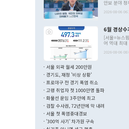
안보 분야 정
평화공존 발전
2026-08-06 06:
발언 중에는 
언한 것이 있
령은 공개적으
6월 경상수
주의적 희망에
관의 대북 정
[서울=뉴스핌
관 부처 장관
어 역대 최대
관의 무리한 
출 호조로 월
다. [정동영 통일부 장관이 지난달 23일 오후 서울 종로구 정부서울청사에
2026-08-06 08:
료=한국은행] 한국은행이 6일 발표한 '2026년 6월 국제수지(잠정)'에
서 취임 1주년 
면 지난 6월
부 장관 권한
1000만달러
서울 외곽 월세 200만원
발전 구상'을
이에 따라 올
적 갈등 해결
경기도, 재정 '비상 상황'
했다. 경상수
결과 혐오의 
9000만달러
프로야구 전 경기 폭염 취소
년간의 CVI
지 기준 상품
고령 취업자 첫 1000만명 돌파
무너졌다고도 
며 월간 기준
현실을 바꾸는
달러로 38.
화물선 운임 3주만에 최고
를 평화 체제
196.9% 급
검찰 수사권, 72년만에 막 내려
함께 4자 대
수출은 160
지만 이 대통
서울 첫 폭염중대경보
(18.6%) 
화공존 정책이
했다. 통관 기
'300억 사기' 차가원 구속
다"고 지적했
(16.4%)
투리가 잡혀 