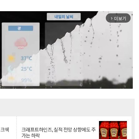
더보기
arrow_forward_ios
Mute
이크쉑
크래프트하인즈, 실적 전망 상향에도 주
가는 하락