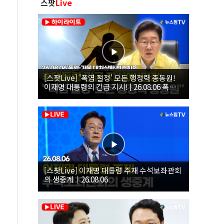
스팟
Live
[스팟Live] '폭염 절정' 모든 행정력 총동원!
이재명 대통령의 긴급 지시! | 26.08.06 폭염•
가뭄 대처상황 점검회의
[스팟Live] 이재명 대통령 주재 수석보좌관회
의 생중계｜26.08.06