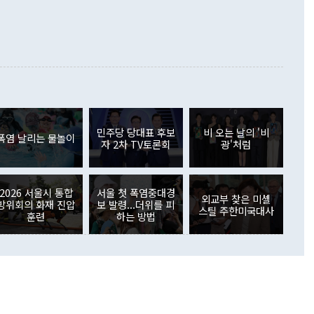
000만달러)보다 적자 폭이 확대됐다. 여행수지는 외국인 입국자
래될 수 있다"고 경고했다. 이 대통령은 남북 신뢰 구축을 위해
증료 인상 등에 따른 출국자 감소로 4억4000만달러 흑자를
합의를 선제적으로 복원해야 한다는 정 장관의 주장에 대해서도
지식재산권사용료수지는 전월 흑자에서 4억4000만달러 적자
대로 하는 게 과연 한반도의 평화와 안정에 플러스냐, 결론적
 본원소득수지는 배당소득을 중심으로 32억7000만달러 흑자
이 들 때도 있다"며 부정적으로 반응했다. 조현 외교부 장
월(21억7000만달러)보다 흑자 폭이 확대됐다. 배당소득수지
 사후 브리핑에서 정 장관이 언급한 '4자 회담'에 대해 "이상
이 늘어난 데다 전월 분기배당에 따른 기저효과로 배당지급이
 어떤 희망이라 하더라도 그건 아직 조율되지 않은 방법"이
6000만달러 흑자를 나타냈다. 금융계정 순자산은 6월 중 467
들께서 디스카운트해 주시면 좋겠다"고 선을 그었다. 정 장관
러 증가해 월간 기준 역대 최대 증가 폭을 기록했다. 종전 최대
아 블라디보스토크에서 열리는 '동방경제포럼(EEF)'을 언급하
월(369억9000만달러)을 넘어선 것이다. 직접투자에서는 내국
원에서 (참석을) 검토하고 있다"고 발언한 데 대해서도 조 장관
가 80억1000만달러, 외국인의 국내투자가 46억3000만달러
외교부의 몫"이라며 "아직 거기까지 진도가 나가지 않았다"고
민주당 당대표 후보
비 오는 날의 '비
. 증권투자에서는 외국인의 국내 주식 매도세가 이어졌다. 외
폭염 날리는 물놀이
자 2차 TV토론회
광'처럼
장관이 이날 소개한 대북 구상과 설명은 정부 내 조율을 거치지
주식 투자는 차익실현 매도 등의 영향으로 316억1000만달러
서 문제가 있다. 특히 주적 표현 대체와 국호 사용, 9·19 군
(-310억5000만달러)에 이어 역대 최대 순매도 기록을 다시
 4자회담 추진 등은 통일부 장관이 결정할 사안이 아니어서 월
국인의 국내 채권투자는 세계국채지수(WGBI) 자금 유입에도
이 나오고 있다. 이 대통령은 정 장관의 업무보고를 듣고 난
도래 영향으로 증가 폭이 줄어든 52억9000만달러를 기록했
2026 서울시 통합
서울 첫 폭염중대경
무보고에 발표했다고 승인난 건 아니다"라고 재차 확인했다. 정
외교부 찾은 미셸
 해외 증권투자는 주식을 중심으로 35억6000만달러 증가했
방위회의 화재 진압
보 발령...더위를 피
스틸 주한미국대사
통은 "정 장관의 발언 내용은 대부분 국가안전보장회의(NSC)
newspim.com
훈련
하는 방법
된 사안이 아닌 정 장관의 개인적 생각에 가깝다"며 "안보 관
이 정부의 공식 정책이 아닌 사안을 추진하겠다고 업무보고를
 면전에서 '국군통수권자가 나서야 한다'고 주장한 것은 심각
 5일 청와대 영빈관에서 열린 통일
 외교 안보 부처 업무보고에서 발언하고 있다. [사진=청와대]
장이 현 시점에서 이미 참고가 될 수 없는 과거의 경험 또는 사