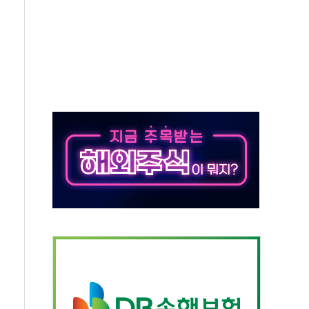
 탄핵 공감, 사실 아니다…대법관 신속 제청 해야"
록
9도 기록
 외신에서나 보던 일"…전방위 대응 지시
원 중앙협의회와 맞손…수용자·가족 법률지원 확대
즈 워 챔피언십 개최
승무원 공개채용
 장착 의무화 추진..."업계 성장 저해" 우려도
 인수 추진
세청, 해상 마약밀수 '3중 차단'