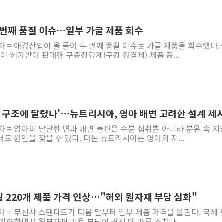
바이오포트, 필리핀 S&
파인테크닉스, '넥센타이
 번째 품질 이슈…일부 가글 제품 회수
신한투자증권, 고객 투자
자 = 애경산업이 올 들어 두 번째 품질 이슈로 가글 제품을 회수했다
 허가받아 판매한 구중청량제(구강 청결제) 제품 중...
라온시큐어, 정부 블록
대신증권, 네이버웹툰과 
이억원 금융위원장 '단일
이지스자산운용, 옛 분당
방 구조에 달렸다'…뉴트리시아, 영아 배변 고려한 설계 제
한국투자증권, 해외대 재학생
자 = 영아의 단단한 변과 배변 불편은 수분 섭취뿐 아니라 분유 속 
[뉴스핌 이 시각 글로벌 P
도 원인을 찾을 수 있다. 다논 뉴트리시아는 영아의 지...
 220개 제품 가격 인상…"해외 원자재 부담 심화"
자 = 무신사 스탠다드가 다음 달부터 일부 제품 가격을 올린다. 국제
기화하면서 원부자재 비용 부담이 커진 데 따른 조치다....