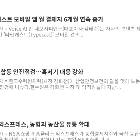
스트 모바일 앱 월 결제자 6개월 연속 증가
 = Voice AI 인 네오사피엔스(대표이사 김태수)는 자사의 콘텐츠 
'타입캐스트(Typecast)' 모바일 앱의 ...
사 합동 안전점검…혹서기 대응 강화
기자 = 한국수력원자력(사장 김회천)이 산업안전보건의 달을 맞아 노
점검에 나섰다.한수원은 김회천 사장 및 임직원들이 지난 ...
익스프레스, 농협과 농산물 유통 확대
기자 = NS홈쇼핑과 홈플러스 익스프레스가 농협경제지주와 국산 농산
체결했다고 29일 밝혔다.지난 28일 NS홈쇼핑 판교 ...