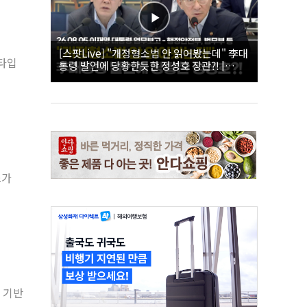
[스팟Live] "개정형소법 안 읽어봤는데" 李대
 타입
통령 발언에 당황한듯한 정성호 장관?! |
26.08.05 이재명 대통령 업무보고 - 행정안전
부, 법무부 등
스가
 기반