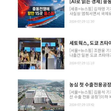
[AI로 읽는 경제] 
[세종=뉴스핌] 김하영 기
사실상 멈춰서면서 국제유가
2026-07-29 11:30
세토웍스, 도쿄 츠타아갸전
[서울=뉴스핌] 조한웅 기
나흘간 일본 도쿄 츠타야가전 
2026-07-29 11:10
농심 첫 수출전용공장,
[서울=뉴스핌] 김용석 기
산 수출 전용 공장'(이하 녹
2026-07-29 10:42