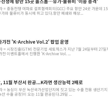
중동전쟁에 항만 15곳 올스톱…유가·물류비 '이중 충격'
자 = 중동전쟁 여파로 걸프협력회의(GCC) 주요 항만 24곳 가운데 1
와 물류비가 동시에 뛰고 있다.항만 폐쇄와 해상...
 'K-Archive Vol.2' 팝업 운영
자 = 시장진출(GTM) 전문기업 세토웍스가 지난 7월 24일부터 27
이벤트홀에서 진행한 'K-Archive Vol. ...
 11월 부산서 완공...K라면 생산능력 2배로
자 = 농심이 부산 녹산국가산업단지에 짓고 있는 수출 전용 생산기지 
산 수출 공장)이 오는 11월 완공된다.29일 ...