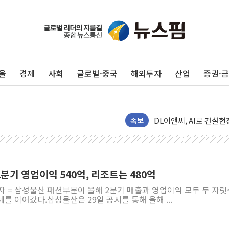
울
경제
사회
글로벌·중국
해외투자
산업
증권·
이문아이파크자이 보류지 
샌디스크 매출 전망 기대 
DL이앤씨, AI로 건설
원희룡, 종합특검 2차 
속보
스타벅스, 장애인 치료비
해수부, 신청사 부지 '
디엑스앤브이엑스, 남미
분기 영업이익 540억, 리조트는 480억
밸류업 공시 747곳 돌파
자 = 삼성물산 패션부문이 올해 2분기 매출과 영업이익 모두 두 자릿
TBH글로벌, 신규 브랜
를 이어갔다.삼성물산은 29일 공시를 통해 올해 ...
피알지에스앤텍, '스케일
토스증권, 누적 가입자 수