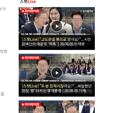
스팟
Live
본격
[스팟Live] "교도관을 똥으로 알아요!"...시민
참여단의 매운맛 '팩폭' | 26.08.05 이재명 대
통령 업무보고 - 행정안전부, 법무부, 국무조
돌파했
정실, 법제처, 인사혁신처
[스팟Live] "두 분 친하시잖아요?"...싸늘했던
현장 '빵' 터트린 李대통령 | 26.08.05 이재명
계를
대통령 업무보고 - 행정안전부, 법무부 등