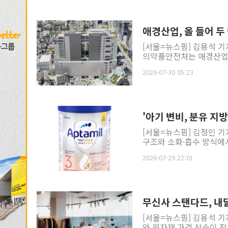
애경산업, 올 들어 두
[서울=뉴스핌] 김용석 기
의약품안전처는 애경산업이
2026-07-30 05:23
'아기 변비, 분유 지
[서울=뉴스핌] 김정인 기
구조와 소화·흡수 방식에서
2026-07-29 22:01
무신사 스탠다드, 내달
[서울=뉴스핌] 김용석 기
와 원자재 가격 상승이 장