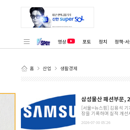
영상
포토
정치
정책·서
홈
산업
생활경제
삼성물산 패션부문, 2
[서울=뉴스핌] 김용석 기
장을 기록하며 실적 개선세
2026-07-30 05:26