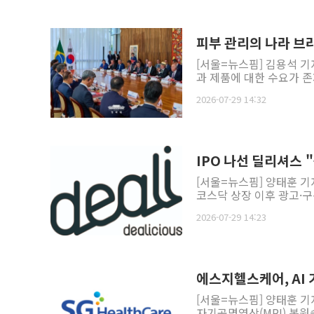
피부 관리의 나라 브라
[서울=뉴스핌] 김용석 기
과 제품에 대한 수요가 존
2026-07-29 14:32
IPO 나선 딜리셔스 
[서울=뉴스핌] 양태훈 기
코스닥 상장 이후 광고·구
2026-07-29 14:23
에스지헬스케어, AI 
[서울=뉴스핌] 양태훈 기
자기공명영상(MRI) 복원솔루션