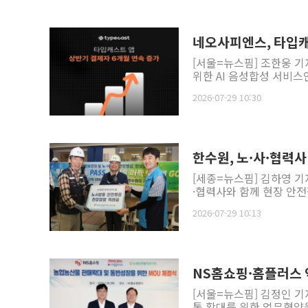
네오사피엔스, 타입캐
[서울=뉴스핌] 조한웅 기자
위한 AI 음성합성 서비스인 
2026-07-29 10:30
한수원, 노·사·협력
[세종=뉴스핌] 김하영 
·협력사와 함께 현장 안전
2026-07-29 10:13
NS홈쇼핑·홈플러스 
[서울=뉴스핌] 김정인 
통 확대를 위한 업무협약을 