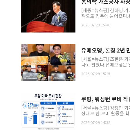
홍의락 가스공사 사장
[세종=뉴스핌] 김하영 기
적으로 업무에 들어갔다.홍
2026-07-29 15:46
유메오뎅, 론칭 2년 
[서울=뉴스핌] 조한웅 기
다고 밝혔다.유메오뎅은 일
2026-07-29 15:45
쿠팡, 워싱턴 로비
[서울=뉴스핌] 김정인 기
상대로 한 로비 활동을 확대
2026-07-29 14:38