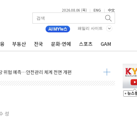
2026.08.06 (목)
ENG
中文
|
|
패밀리 사이트
금융
부동산
전국
문화·연예
스포츠
GAM
14가구 나왔다…'국평' 17억원대
못미쳐... 시간외 거래에서 8% 하락
현장 위험 예측…안전관리 체계 전면 개편
출석…"특검 위법에 단호히 대처할 것"
 1억 기부
부산 동구' 낙점…북항 1단계 재개발 부지에 짓는다
 공공기관과 KRNA 계약
…상장사 시총 84.6% 참여
수 성
드 '타임아웃' 런던 품평회 개최
업 팁스 정책 지정형' 과제 선정
 1000만 명 돌파