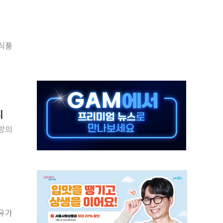
R 멤버십쇼핑에 K-뷰티 공급
어 창녕공장 LED 조명 에너지 효율화 사업' 공급계약
비용 절감 정책 확대
.식품
체인 특성화 대학 지원사업 수행기업 선정
크레온 신규 고객 대상 이벤트 실시
종목 레버리지 ETF' 관련 피고발
 롯데백화점 '복합 랜드마크'로 재조성
시
 대상 채용설명회 'KIS Chat in Seoul' 개최
지방의
ICK] 연말 달러당 149엔 전망 外
 유가