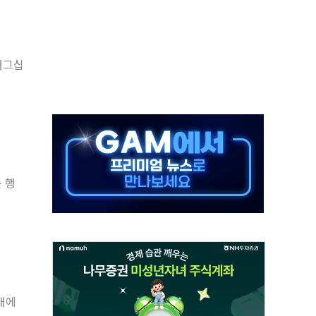
..지역축제 '불금전파, 송정'과 상생
비 본격화…'AI 데이터 기반 메디테크 혁신허브' 구상
로 출입 통제
플래그십
추돌…1명 심정지·5명 부상
..진화헬기 3대 투입
 항소심도 징역 3년
000억원 돌파
 금융 지원
 행
적금 완판
대에