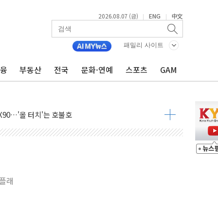
2026.08.07 (금)
ENG
中文
|
|
패밀리 사이트
금융
부동산
전국
문화·연예
스포츠
GAM
불 진화...인명피해 없어
06건 공매
X90…'올 터치'는 호불호
시간36분만에 주불진화....인명피해 없어
…자료는 전·현직 직원으로부터 확보"
가자 3만 명 돌파
선 운항허가 취득...중국 노선 다변화
 창작자 지원 규모 2배 확대
 플래
...휴대폰 결제 최대 6000원 할인
고 제휴 전자책 요금제 출시
 호출 서비스