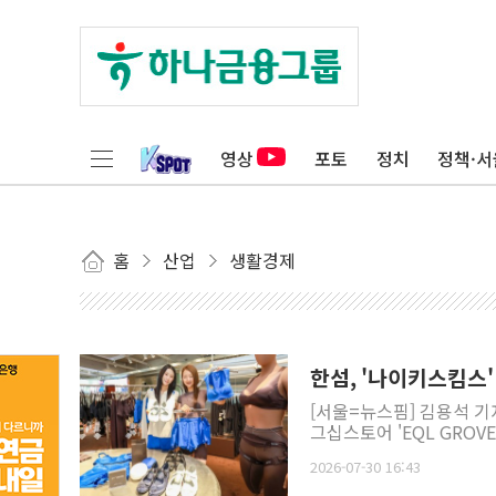
영상
포토
정치
정책·서
홈
산업
생활경제
한섬, '나이키스킴스'
[서울=뉴스핌] 김용석 
그십스토어 'EQL GROVE
2026-07-30 16:43