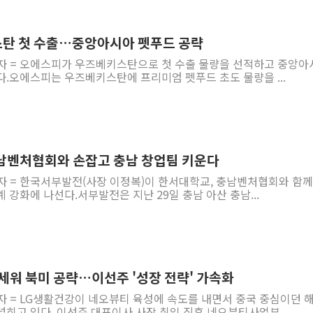
스탄 첫 수출…중앙아시아 펫푸드 공략
기자 = 오에스피가 우즈베키스탄으로 첫 수출 물량을 선적하고 중앙아
다.오에스피는 우즈베키스탄에 프리미엄 펫푸드 초도 물량을 ...
남벤처협회와 손잡고 충남 창업팀 키운다
기자 = 한국서부발전(사장 이정복)이 한서대학교, 충남벤처협회와 함께
 강화에 나선다.서부발전은 지난 29일 충남 아산 충남...
세워 북미 공략…이선주 '성장 전략' 가속화
자 = LG생활건강이 네오뷰티 육성에 속도를 내면서 중국 중심이던 
히고 있다. 이선주 대표이사 사장 취임 직후 네오뷰티사업부...