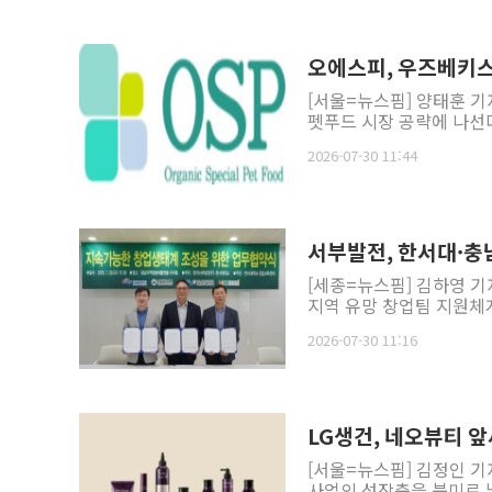
오에스피, 우즈베키
[서울=뉴스핌] 양태훈 
펫푸드 시장 공략에 나선
2026-07-30 11:44
서부발전, 한서대·충
[세종=뉴스핌] 김하영 
지역 유망 창업팀 지원체계
2026-07-30 11:16
LG생건, 네오뷰티 앞
[서울=뉴스핌] 김정인 기
사업의 성장축을 북미로 넓