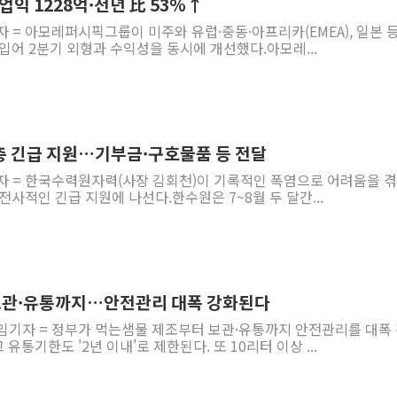
업익 1228억·전년 比 53%↑
자 = 아모레퍼시픽그룹이 미주와 유럽·중동·아프리카(EMEA), 일본 등
입어 2분기 외형과 수익성을 동시에 개선했다.아모레...
층 긴급 지원…기부금·구호물품 등 전달
기자 = 한국수력원자력(사장 김회천)이 기록적인 폭염으로 어려움을 겪
전사적인 긴급 지원에 나선다.한수원은 7~8월 두 달간...
보관·유통까지…안전관리 대폭 강화된다
선임기자 = 정부가 먹는샘물 제조부터 보관·유통까지 안전관리를 대폭
통기한도 '2년 이내'로 제한된다. 또 10리터 이상 ...