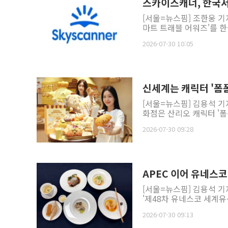
스카이스캐너, 한국서
[서울=뉴스핌] 조한웅 기
마트 트래블 어워즈'를 
2026-07-30 10:05
신세계는 캐릭터 '폼폼
[서울=뉴스핌] 김용석 기
화점은 산리오 캐릭터 '폼폼
2026-07-30 09:28
APEC 이어 유네스
[서울=뉴스핌] 김용석 기
'제48차 유네스코 세계유
2026-07-30 09:13