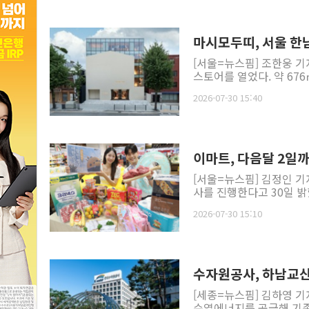
마시모두띠, 서울 한
[서울=뉴스핌] 조한웅 기자
스토어를 열었다. 약 67
2026-07-30 15:40
이마트, 다음달 2일
[서울=뉴스핌] 김정인 
사를 진행한다고 30일 밝
2026-07-30 15:10
수자원공사, 하남교산
[세종=뉴스핌] 김하영 
수열에너지를 공급해 기존 