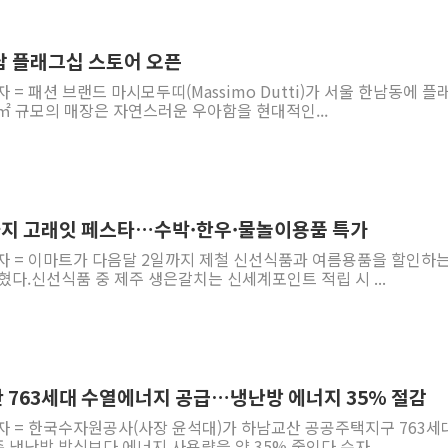
해군1함대 '창설 80주년' 기념식.
원주시, 첨단의료복합단지 지정 준
남 플래그십 스토어 오픈
삼척시, 무건리 이끼폭포 생태탐방
 = 패션 브랜드 마시모두띠(Massimo Dutti)가 서울 한남동에 
6㎡ 규모의 매장은 자연스러운 우아함을 현대적인...
전남광주 화정역 인근 도로 4중 
청도 문수리 야산서 산불 진화 중.
'해병 순직 책임' 임성근 전 사단장
헥토이노베이션, 상반기 매출 첫 2
까지 고래잇 페스타…수박·한우·물놀이용품 특가
우리은행, 고창해상풍력에 4000억
기자 = 이마트가 다음달 2일까지 제철 신선식품과 여름용품을 할인하는
NH농협은행, 모두투어 제휴 여행
혔다.신선식품 중 제주 생은갈치는 신세계포인트 적립 시 ...
 763세대 수열에너지 공급…냉난방 에너지 35% 절감
기자 = 한국수자원공사(사장 윤석대)가 하남교산 공공주택지구 763세
냉난방 방식보다 에너지 사용량을 약 35% 줄인다.수자...