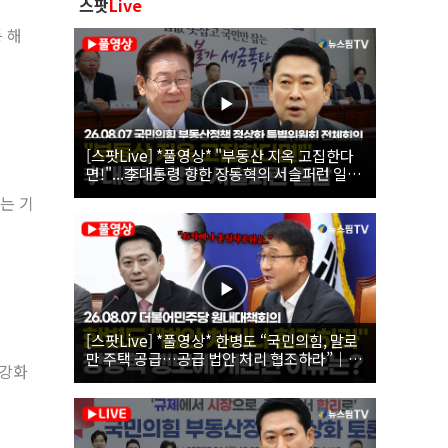
스팟
Live
 해
[스팟Live] *풀영상* "부동산 지옥 고집한다
면!"...李대통령 향한 장동혁의 서슬퍼런 일갈
| 26.08.07 국민의힘 부동산정책 정상화 특별
는 기
위원회 전체회의
[스팟Live] *풀영상* 한병도 “국민의힘, 말로
만 주택 공급…공급 법안 처리 협조하라”｜
 강화
26.08.07 더불어민주당 원내대책회의