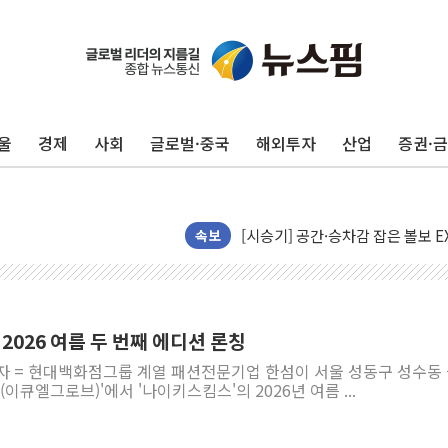
울
경제
사회
글로벌·중국
해외투자
산업
증권·
전남광주 구례 산불 32분 만에 주
캠코, 5918억원 규모 압류재산 15
[시승기] 공간·승차감 잡은 볼보 E
[종합] 청도 흥선리 야산 산불 1
속보
한미 법카 제보자 "신동국과 무관
라인게임즈, '콰이어트' 테스트 참
에어로케이항공, 청주-중국 청두 노
 2026 여름 두 번째 에디션 론칭
네이버, AI 브리핑 도입 후 블로그
기자 = 현대백화점그룹 계열 패션전문기업 한섬이 서울 성동구 성수동
SKT, '8월 월간 럭키 페스타' 실시
(이큐엘그로브)'에서 '나이키스킴스'의 2026년 여름 ...
LG헬로비전 '헬로모바일', 교보문
KTis, 02-114로 카카오 T 택시