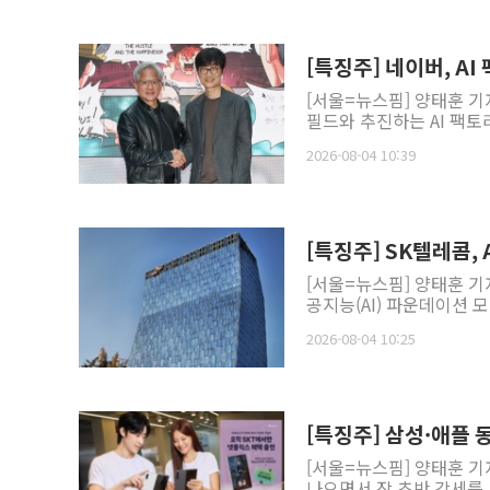
[특징주] 네이버, A
[서울=뉴스핌] 양태훈 기
필드와 추진하는 AI 팩토리
2026-08-04 10:39
[특징주] SK텔레콤,
[서울=뉴스핌] 양태훈 기
공지능(AI) 파운데이션 모
2026-08-04 10:25
[특징주] 삼성·애플
[서울=뉴스핌] 양태훈 기
나오면서 장 초반 강세를 