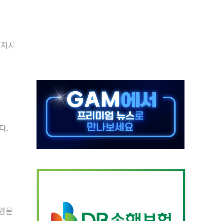
억원
개…"재무구조 개편"
열질환 보장…폭염기 신속 보상 강화
현지시
 진단 분야 독점 라이선스 계약"
11' 캐나다 IND 신청
 군 장병 금융교육·전역 지원 협약
보험' 6개월 배타적사용권 획득
다.
 상폐 위기…관리종목 우려 지정예고 총 63개
 원문