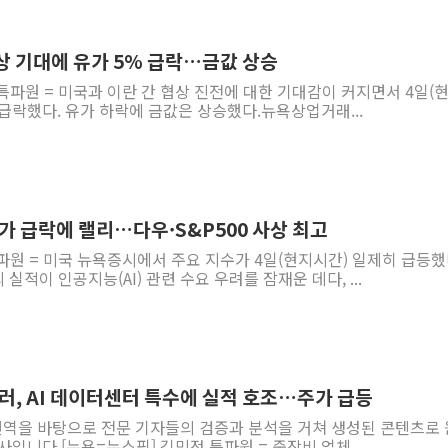
워트, 상반기 영업이익 30
프롬바이오, 10일 거래 재
협상 기대에 유가 5% 급락…금값 상승
NH농협생명, 농작업 중 온
특파원 = 미국과 이란 간 협상 진전에 대한 기대감이 커지면서 4일(
 급락했다. 유가 하락에 금값은 상승했다.뉴욕상업거래...
아바코, 2분기 매출 120억원
랩지노믹스 "디엑솜과 美 암
보로노이, 폐암 치료제 'VRN
푸본현대생명, 육군 3군단과
유가 급락에 랠리…다우·S&P500 사상 최고
교보생명, '교보K-맞춤건강
파원 = 미국 뉴욕증시에서 주요 지수가 4일(현지시간) 일제히 급등했
벼랑 끝 선 '동전주' 무더기
적이 인공지능(AI) 관련 수요 우려를 잠재운 데다, ...
러, AI 데이터센터 특수에 실적 호조…주가 급등
 번역을 바탕으로 전문 기자들의 검증과 분석을 거쳐 생성된 콘텐츠로
사입니다.[뉴욕=뉴스핌] 김민정 특파원 = 중장비 업체...