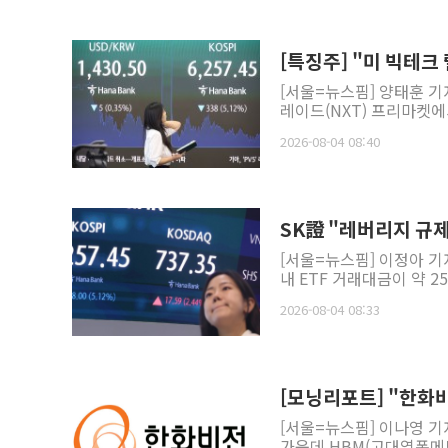
[특징주] "미 빅테크
[서울=뉴스핌] 양태훈 
레이드(NXT) 프리마켓에
2026-08-04 08:40
SK證 "레버리지 규제
[서울=뉴스핌] 이정아 기
내 ETF 거래대금이 약 
2026-08-04 08:33
[모닝리포트] "한화비
[서울=뉴스핌] 이나영 기
가운데 HBM(고대역폭메모