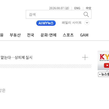
2026.08.07 (금)
ENG
中文
|
|
패밀리 사이트
금융
부동산
전국
문화·연예
스포츠
GAM
최고치 경신…한낮 총수요 104.3GW 기록
사우디 동시 공격… 위기 고조되는 또 다른 중동 화약고
들도 특별식으로 여름나기 [뉴스핌 줌인]
 못 맡는다…상피제 실시
X 지분 일부 매각
...최소 7명 사망
중대경보 해제…누적 온열질환자 2872명
.李 부동산 세제안에 與 내부서 '총선·대선 직격탄' 우려
중앙은
아울렛' 건립 '본궤도'
안동·의성 특별재난지역 선포
 휘두른 30대 세입자…경찰, 현행범 체포