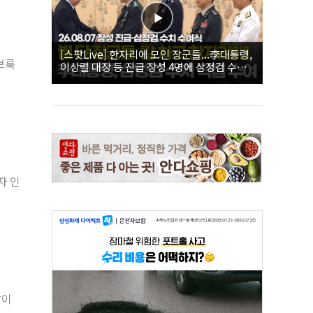
[스팟Live] 한자리에 모인 장군들...李대통령,
브룩
이상렬 대장 등 진급 장성 4명에 삼정검 수치
직접 수여｜26.08.07 장성 진급·삼정검 수치
수여식
자 인
망이