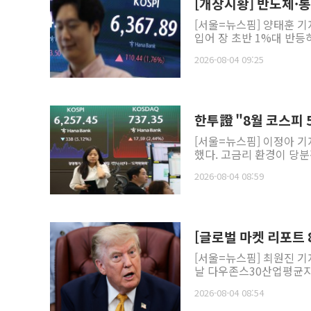
[개장시황] 반도체·
[서울=뉴스핌] 양태훈 기
입어 장 초반 1%대 반등
2026-08-04 09:25
한투證 "8월 코스피 
[서울=뉴스핌] 이정아 기
했다. 고금리 환경이 당분
2026-08-04 08:59
[글로벌 마켓 리포트 8
[서울=뉴스핌] 최원진 기
날 다우존스30산업평균지수는
2026-08-04 08:54