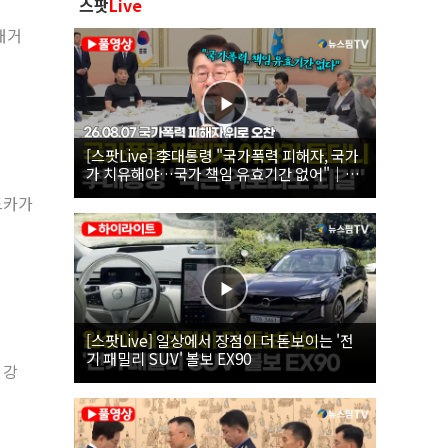
스팟
Live
대거
[스팟Live] 李대통령 "국가폭력 피해자, 국가
가 치유해야…국가 책임 유효기간 없어"｜
26.08.07 국가폭력 피해자 위로 오찬
드카가
[스팟Live] 일상에서 장점이 더 돋보이는 '전
기 패밀리 SUV' 볼보 EX90
 강