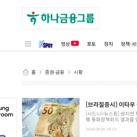
영상
포토
정치
정책·서
홈
증권·금융
시황
[브라질증시] 이타우
[시드니=뉴스핌] 권지언 
행 통화정책회의 결과를 앞
2026-08-05 08:19