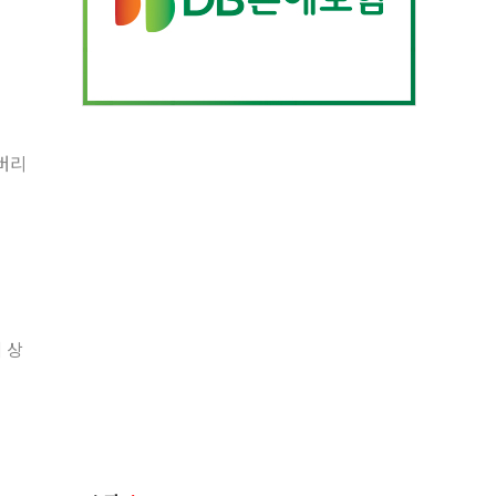
레버리
 상