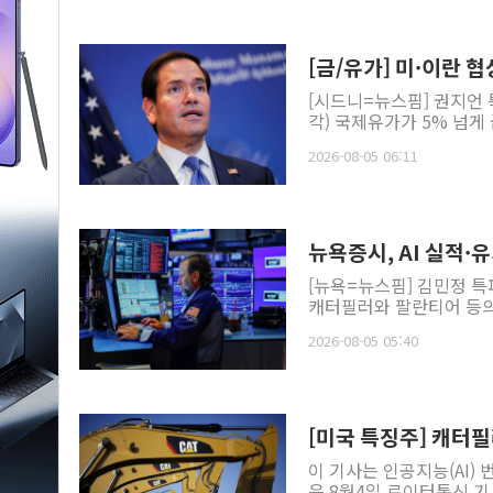
[금/유가] 미·이란 
[시드니=뉴스핌] 권지언 
각) 국제유가가 5% 넘게
2026-08-05 06:11
뉴욕증시, AI 실적·
[뉴욕=뉴스핌] 김민정 특
캐터필러와 팔란티어 등의 실
2026-08-05 05:40
[미국 특징주] 캐터필
이 기사는 인공지능(AI)
은 8월4일 로이터통신 기