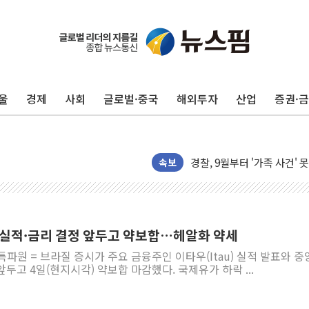
울
경제
사회
글로벌·중국
해외투자
산업
증권·
'찜통더위'에 전력수요 역대 
후티 반군, 예멘 정부군과 
42.5도 역대급 폭염…동물
경찰, 9월부터 '가족 사건'
속보
포스코홀딩스, 포스코인터·D
태국 학교서 중학생 총기 난사
40.2도 찍은 서울 등 폭염
 실적·금리 결정 앞두고 약보합…헤알화 약세
"文정부 악몽 재현 안돼"..
특파원 = 브라질 증시가 주요 금융주인 이타우(Itau) 실적 발표와 
신세계사이먼 '대구 프리미엄 
두고 4일(현지시각) 약보합 마감했다. 국제유가 하락 ...
李대통령, 호우 피해 경북 
'변기 수리' 집주인에게 흉기