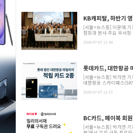
KB캐피탈, 하반기 
[서울=뉴스핌] 이윤애 기
점장과 본사 주요 부서장 등
2026-07-07 11:40
롯데카드, 대한항공 
[서울=뉴스핌] 박가연 
대한항공 스카이패스(SKYP
2026-07-07 11:37
BC카드, 페이북 회원
[서울=뉴스핌] 박가연 기
북'에서 무료 구독 프로모션