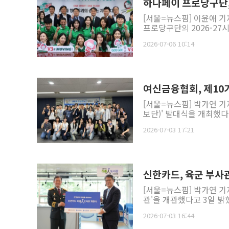
하나페이 프로당구단,
[서울=뉴스핌] 이윤애 기
프로당구단의 2026-27
2026-07-06 10:14
여신금융협회, 제10
[서울=뉴스핌] 박가연 기
보단)' 발대식을 개최했다.서
2026-07-03 17:21
신한카드, 육군 부사
[서울=뉴스핌] 박가연 
관'을 개관했다고 3일 밝
2026-07-03 16:44