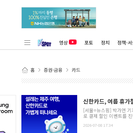
영상
포토
정치
정책·서
홈
증권·금융
카드
신한카드, 여름 휴가철
[서울=뉴스핌] 박가연 
로 결제 할인 이벤트를 진
2026-07-08 17:34