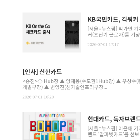
KB국민카드, 긱워커 맞
[서울=뉴스핌] 박가연 
커(초단기 근로자)를 겨냥한 
2026-07-01 17:17
[인사] 신한카드
<승진>◇ Hub장 ▲ 양재용(수도권1Hub장) ▲ 우상수
개발부장) ▲ 변영진(신기술인프라부장...
2026-07-01 16:20
현대카드, 독자브랜드 
[서울=뉴스핌] 이윤애 기
랜드 '알파벳카드'를 선보