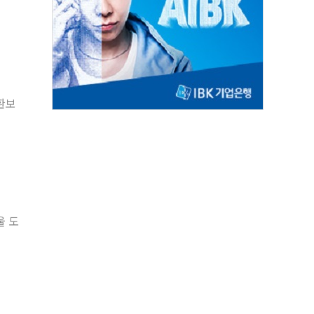
환보
울 도