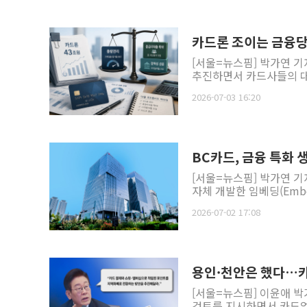
카드론 조이는 금융
[서울=뉴스핌] 박가연 
추진하면서 카드사들의 대출
2026-07-03 16:20
BC카드, 금융 특화 
[서울=뉴스핌] 박가연 기
자체 개발한 임베딩(Embe
2026-07-02 17:08
용인·천안은 했다…카
[서울=뉴스핌] 이윤애 박
검토를 지시하면서 카드업계