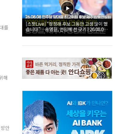
[스팟Live] “정청래 후보 그동안 고생 많이 했
확대를
습니다”…송영길, 연임에 선 긋기 | 26.08.08
더불어민주당 당대표·최고위원 후보 제주 합
동연설회
 위해
 방안