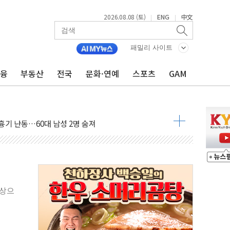
2026.08.08 (토)
ENG
中文
|
|
패밀리 사이트
금융
부동산
전국
문화·연예
스포츠
GAM
만지작…공습 한계·탄약 부족 현실화
 최대 50㎜ 폭우…강원 동해안 강한 비 어어져
…60대 환경미화원 수거차에 치여 사망
흉기 난동…60대 남성 2명 숨져
손해 보는 일 없게"…'결혼 페널티' 22개 과제 손본다
서 모터보트 전복…1명 사망·1명 실종
자 기림의 날 참석..."국제적 시민 연대로 목소리 내야"
질 중 실종 60대 나흘만에 숨진 채 발견
대상으
 흉기 살해 10대 아들 체포
 '뻔뻔' 받아친 정청래…제주 연설서 신경전 고조
재검토 지시…與 "적극 환영"·野 "졸속 국정"