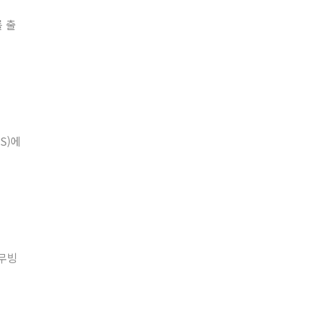
 출
S)에
'무빙