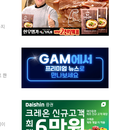
주의보…10일까지 최대 3.5m 높은 물결
사망 23명…정부, 비상대응기구 가동
, 수도 베이징도 부동산 규제 철폐
·지
위 상승으로 피서객 7명 고립…전원 구조
별똥별 멍' 운영…페르세우스 유성우 관측
시간당 50mm 이상 폭우…호우경보 발효
0대 숨져…온열질환 여부 조사
능시험 오전 집중 편성…체감온도 38도 넘으면 중단
 한
누르기 방지법' 전면 재검토 지시
페이