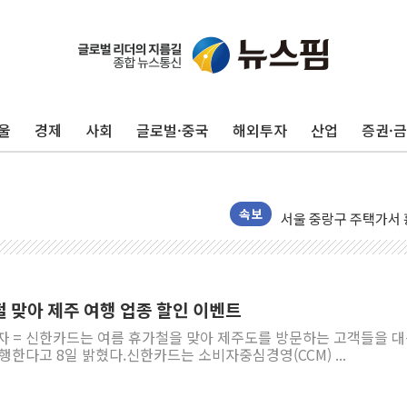
울
경제
사회
글로벌·중국
해외투자
산업
증권·
美, 이란전 출구전략 
강릉·동해·삼척 시간당
폐기물 수거하다 참변
서울 중랑구 주택가서 
속보
李대통령 "결혼 때문에 
여수 오동도 인근 해상
추미애, '위안부' 피해
 맞아 제주 여행 업종 할인 이벤트
인천 선재도 갯벌서 해루
기자 = 신한카드는 여름 휴가철을 맞아 제주도를 방문하는 고객들을 
인천서 말다툼 중 어머니
행한다고 8일 밝혔다.신한카드는 소비자중심경영(CCM) ...
'화합' 꺼낸 김민석에
李대통령, ISA 개편 