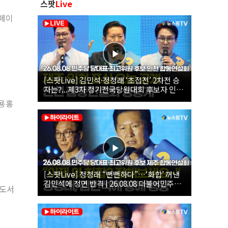
스팟
Live
나페이
[스팟Live] 김민석·정청래 ‘초접전’ 2차전 승
자는?...제3차 정기전국당원대회 후보자 인천
합동연설회 생중계 | 26.08.08
신용홍
[스팟Live] 정청래 “뻔뻔하다”…‘화합’ 꺼낸
김민석에 정면 반격 | 26.08.08 더불어민주당
인도서
당대표·최고위원 후보 제주 합동연설회