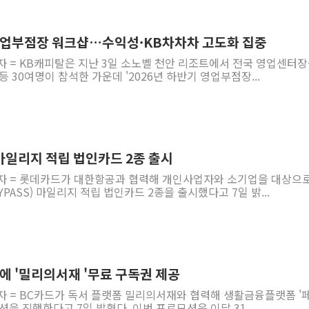
동해중부 전 해상 풍랑
연일 폭염에 온열질환 
영업부점장 워크샵…수익성·KB차차차 고도화 집중
中 전방위 아파트 부양
자 = KB캐피탈은 지난 3일 소노벨 천안 리조트에서 전국 영업센터장
 30여명이 참석한 가운데 '2026년 하반기 영업부점장...
인제 용대리 계곡서 수
동해시, 11~14일 '
강원 중·남부 동해안 
청양 밭에서 일하던 9
마일리지 적립 법인카드 2종 출시
폭염에 車 운전면허 기
기자 = 롯데카드가 대한항공과 협력해 개인사업자와 소기업을 대상으로
李대통령, 'ISA·주가
ASS) 마일리지 적립 법인카드 2종을 출시했다고 7일 밝...
에 '밀리의서재 '무료 구독권 제공
자 = BC카드가 독서 플랫폼 밀리의서재와 협력해 생활금융플랫폼 '
을 진행한다고 7일 밝혔다. 이번 프로모션은 이달 31...