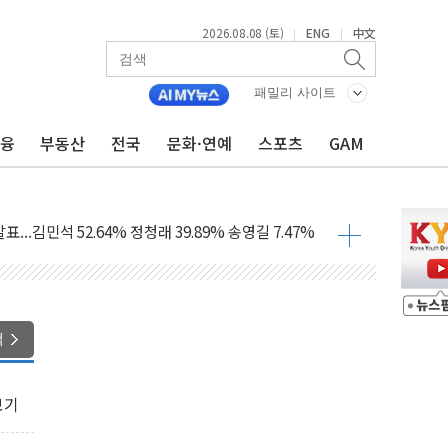
2026.08.08 (토)
ENG
中文
|
|
패밀리 사이트
금융
부동산
전국
문화·연예
스포츠
GAM
과 발표...김민석 47.75% 정청래 42.08%
표...김민석 45.09% 정청래 43.27% 송영길 11.63%
표...김민석 52.64% 정청래 39.89% 송영길 7.47%
0~8.14)
…공습 한계·탄약 부족 현실화
50㎜ 폭우…강원 동해안 강한 비 이어져
 환경미화원 수거차에 치여 사망
색
동…60대 남성 2명 숨져
보는 일 없게"…'결혼 페널티' 22개 과제 손본다
보기
터보트 전복…1명 사망·1명 실종
의 날 참석..."국제적 시민 연대로 목소리 내야"