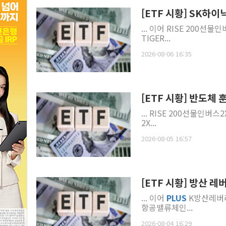
[ETF 시황] SK하
... 이어 RISE 200선물인
TIGER...
2026-08-06 16:35
[ETF 시황] 반도
... RISE 200선물인버스2
2X...
2026-08-05 16:57
[ETF 시황] 방산 
... 이어
PLUS
K방산레버리지
항공밸류체인...
2026-08-04 16:29