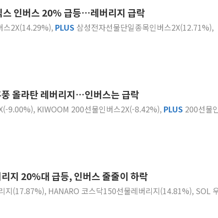
이닉스 인버스 20% 급등…레버리지 급락
인천 선재도 갯벌서 해루질 중
버스2X(14.29%),
PLUS
삼성전자선물단일종목인버스2X(12.71%),
인천서 말다툼 중 어머니 흉기
'화합' 꺼낸 김민석에 '뻔뻔
李대통령, ISA 개편 재검토 
동해중부 전 해상 풍랑주의보…
연일 폭염에 온열질환 사망 
체 훈풍 올라탄 레버리지…인버스는 급락
中 전방위 아파트 부양, 수도
X(-9.00%), KIWOOM 200선물인버스2X(-8.42%),
PLUS
200선물
인제 용대리 계곡서 수위 상
동해시, 11~14일 '별똥별
레버리지 20%대 급등, 인버스 줄줄이 하락
(17.87%), HANARO 코스닥150선물레버리지(14.81%), SOL 