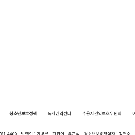
청소년보호정책
독자권익센터
수용자권익보호위원회
761-4409
발행인 : 민병복
편집인 : 유근석
청소년보호책임자 : 김연순