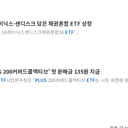
이닉스·샌디스크 담은 채권혼합 ETF 상장
S
SK하이닉스샌디스크채권혼합50
ETF
'....
S 200커버드콜액티브' 첫 분배금 135원 지급
ETF
사업본부장은 "
PLUS
200커버드콜액티브
ETF
는 시장 국면에 