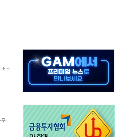
 실종 60대 나흘만에 숨진 채 발견
 살해 10대 아들 체포
' 받아친 정청래…제주 연설서 신경전 고조
지시…與 "적극 환영"·野 "졸속 국정"
10일까지 최대 3.5m 높은 물결
23명…정부, 비상대응기구 가동
 베이징도 부동산 규제 철폐
인버스
승으로 피서객 7명 고립…전원 구조
 멍' 운영…페르세우스 유성우 관측
우주