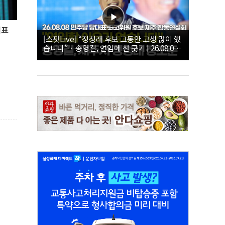
대표
[스팟Live] “정청래 후보 그동안 고생 많이 했
습니다”…송영길, 연임에 선 긋기 | 26.08.08
더불어민주당 당대표·최고위원 후보 제주 합
동연설회