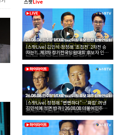
보기
스팟
Live
[스팟Live] 김민석·정청래 ‘초접전’ 2차전 승
자는?...제3차 정기전국당원대회 후보자 인천
합동연설회 생중계 | 26.08.08
[스팟Live] 정청래 “뻔뻔하다”…‘화합’ 꺼낸
김민석에 정면 반격 | 26.08.08 더불어민주당
당대표·최고위원 후보 제주 합동연설회