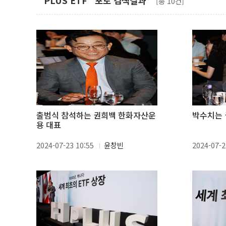
"PLUS ETF" 포토 검색결과
[총 10건]
출범식 참석하는 권희백 한화자산운
박수치는 
용 대표
2024-07-23 10:55
윤창빈
2024-07-2