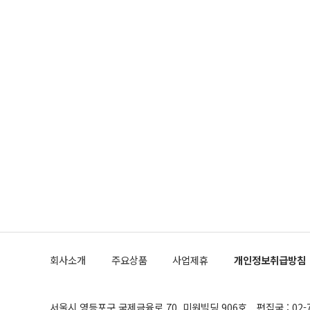
회사소개
주요상품
사업제휴
개인정보취급방침
서울시 영등포구 국제금융로 70, 미원빌딩 906호
편집국 : 02-