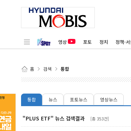
영상
포토
정치
정책·서
홈
검색
통합
통합
뉴스
포토뉴스
영상뉴스
"PLUS ETF" 뉴스 검색결과
[총 353건]