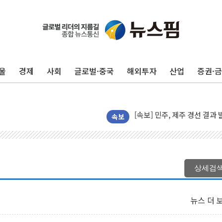
울
경제
사회
글로벌·중국
해외투자
산업
증권·
[속보] 민주, 제주·인천 경선 결
[속보] 민주, 인천 경선 결과 발
[속보] 민주, 제주 경선 결과 발
이번주 국내 주요 금융일정(8.1
속보
美, 이란전 출구전략 만지작
강릉·동해·삼척 시간당 최대 
폐기물 수거하다 참변…60대
상세검
서울 중랑구 주택가서 흉기 난
李대통령 "결혼 때문에 손해 
뉴스 더 
여수 오동도 인근 해상서 모
추미애, '위안부' 피해자 기림