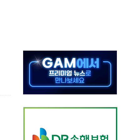
대응 1단계 진압 중
야, 경쟁상대 中과 비교해야"
하는 '선봉'의 대민 봉사
미사일 1발 발사… 올해 10번째·42일 만 도발
 새 안보 위기… 반군·마약카르텔이 습득해 전투 활용
어선 구조
무해한 표면 부식 물질"
분만에 진화...외국인 노동자 숨져
즌2