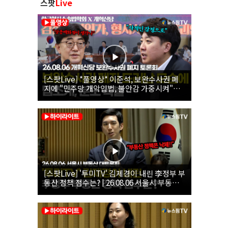
스팟
Live
[스팟Live] *풀영상* 이준석, 보완수사권 폐
지에 "민주당 개악입법, 불안감 가중시켜"｜
26.08.06 개혁신당 보완수사권 폐지 토론회
[스팟Live] '투미TV' 김제경이 내린 李정부 부
동산 정책 점수는? | 26.08.06 서울시 부동산
대토론회