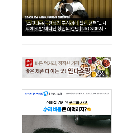
[스팟Live] "전셋집 구하려다 월세 선택"...사
회에 첫발 내디딘 청년의 한탄 | 26.08.06 서울
시 부동산 대토론회