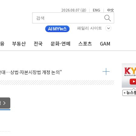
2026.08.07 (금)
ENG
中文
|
|
패밀리 사이트
금융
부동산
전국
문화·연예
스포츠
GAM
 나토 회원국 공격 검토… 거짓 깃발 작전"
재회…로봇·AI 데이터센터·모빌리티 구체화
·아이온큐·도어대시↑ VS 샌디스크·피그마·앱러빈↓
 반대…상법·자본시장법 개정 논의"
 차익실현 속 혼조세...웨스턴디지털·샌디스크↓
에 긴급 안보 점검회의
호르무즈 재개방 기대에 강세
색
조까지, 상승...호실적 보고 기업 상승세 뚜렷
인 '사파리' 공격… 시민들 공포감 극대화 전략
' 임시 주총 기대감에 홀로 상한가…마진 잔액은 사상 최고
버리지 위험수위…숨은 차입이 더 큰 변수"