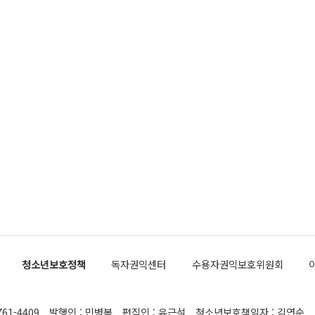
청소년보호정책
독자권익센터
수용자권익보호위원회
761-4409
발행인 : 민병복
편집인 : 유근석
청소년보호책임자 : 김연순