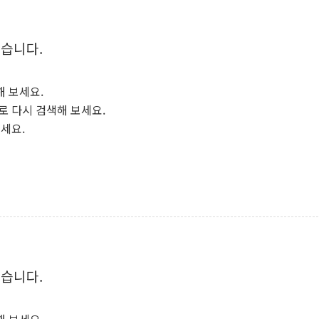
양주 섬유염색공장서 화재 1명 중상…
김정관 산업부 장관 "주 52시간 손봐
없습니다.
해군 1함대 창설 80주년…지역과 함께
[3보] 북, 원산서 동해로 단거리 탄도
해 보세요.
우크라 드론 전술, 중남미 콜롬비아에
로 다시 검색해 보세요.
동해해경, 독도 해상서 부유물 감긴 
보세요.
주한미군 "오산기지 누출, 백린 아닌 
구미 폐염산처리업체서 불 2시간30여
해군과 함께하는 '불금전파, 송정' 시
없습니다.