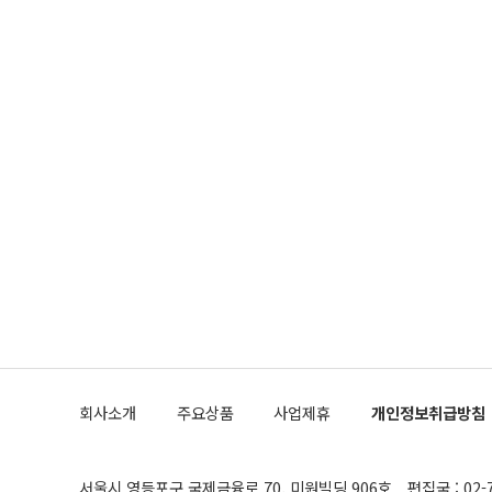
회사소개
주요상품
사업제휴
개인정보취급방침
서울시 영등포구 국제금융로 70, 미원빌딩 906호
편집국 : 02-