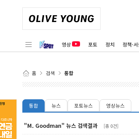
영상
포토
정치
정책·서
홈
검색
통합
통합
뉴스
포토뉴스
영상뉴스
"M. Goodman" 뉴스 검색결과
[총 0건]