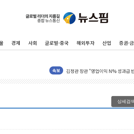
울
경제
사회
글로벌·중국
해외투자
산업
증권·
리투아니아 국방 "러, 우크라 드론으로
구광모, 내주 실리콘밸리서 젠슨 황 
뉴욕증시 개장 전 특징주...모더나
김정관 장관 "영업이익 N% 성과급
속보
뉴욕증시 프리뷰, 미 주가선물 AI주
청와대, 북한 단거리 탄도미사일 발사
금값 7주 만에 최고…美 고용 둔화·
상세검
[인도증시] 중동 긴장 완화에 실적 호
러, 1인칭시점 드론으로 우크라 민간
[베트남 증시] 지수 하락 속 'DGC
'월가의 황제' 다이먼 "금융시장 레