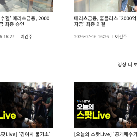
수혈' 메리츠금융, 2000
메리츠금융, 홈플러스 '2000억
금 최종 승인
자금' 최종 의결
6 16:27
이건주
2026-07-16 16:26
이건주
영상 더 
팟Live] '김여사 불기소'
[오늘의 스팟Live] '공개매수가