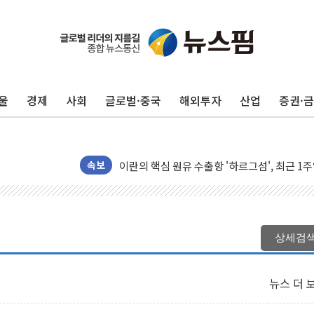
울
경제
사회
글로벌·중국
해외투자
산업
증권·
[종합] 이슬람 수니파 3국, '공동방위협정' 
트럼프, 백신·자폐증 행정명령 검토…"이르면
美 항소법원, 백악관 무도회장 공사 중단 명
이란의 핵심 원유 수출항 '하르그섬', 최근 1
속보
美 고용 쇼크에 엔화 장중 급등…시장은 "또 
[AI MY 뉴스] 뉴욕 반도체주 프리뷰...美 고
뉴욕증시 프리뷰, 美 고용 쇼크에 금리 인상 
상세검
[종합] 美 7월 고용 2만3000명 감소 '쇼크'
[사진] 이슬람 수니파 3개국, 공동방위협정 
뉴스 더 
뉴욕증시 개장 전 특징주...아틀라시안·클
보훈부, 미 DPAA와 MOU… "6·25 미군 실