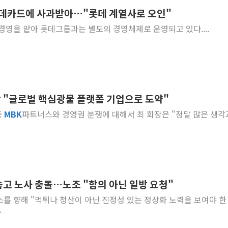
' 롯데카드에 사과받아…"롯데 계열사로 오인"
트럼프 "금리 내려야"…파월 때와 달리 워시엔
경영을 맡아 롯데그룹과는 별도의 경영체제로 운영되고 있다....
특정 정치인 측근 포항시 정책특보 내정설...포
李 "해남 태양광, 대한민국 다음 100년 밑거
李 대통령, '6시간 마라톤 부동산 2차 회의'
트럼프, 中 겨냥 폴리실리콘 관세 15% 부과
[사진] 빈살만과 에르도안의 만남
 "글로벌 핵심광물 플랫폼 기업으로 도약"
이란와이어 "이란 최고지도자 위독…곧 사망
풍
MBK
파트너스와 경영권 분쟁에 대해서 최 회장은 "정말 많은 생각
남동발전, 해남군에 국내 최대 규모 400MW 
[인도증시] 중동 불안 속 유가 상승에 소폭 하락
놓고 노사 충돌…노조 "합의 아닌 일방 요청"
를 향해 "먹튀나 청산이 아닌 진정성 있는 정상화 노력을 보여야 한
.