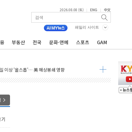
2026.08.08 (토)
ENG
中文
|
|
패밀리 사이트
금융
부동산
전국
문화·연예
스포츠
GAM
체결… 이스라엘·이란 위협에 맞설 자체 억지력 강화
 다음 주"
령…트럼프 제동
주일 이상 '올스톱'… 美 해상봉쇄 영향
개입했나" 촉각
용 쇼크에 반도체주 '활짝'
우려 후퇴…나스닥 선물 1%대 상승
색
…9월 금리 인상 기대 후퇴
체결
보기
라우드플레어·태양광주↑ VS 트레이드데스크·웬디스↓
종자 7359명 끝까지 찾겠다"