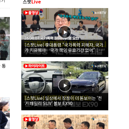
보기
스팟
Live
[스팟Live] 李대통령 "국가폭력 피해자, 국가
가 치유해야…국가 책임 유효기간 없어"｜
26.08.07 국가폭력 피해자 위로 오찬
 통
[스팟Live] 일상에서 장점이 더 돋보이는 '전
기 패밀리 SUV' 볼보 EX90