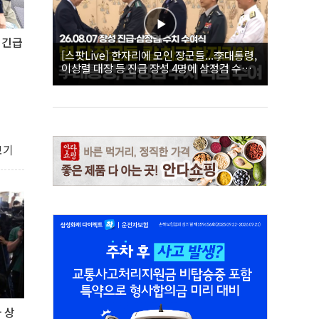
 긴급
[스팟Live] 한자리에 모인 장군들...李대통령,
이상렬 대장 등 진급 장성 4명에 삼정검 수치
직접 수여｜26.08.07 장성 진급·삼정검 수치
수여식
보기
 상