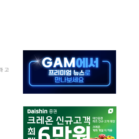
 톤 낮춰
항시 '시끌'
름…수도권 집중 완화 전환점"
 주재… "전폭적 공급 확대·속도전 총력"
…美 태양광주 급등
해도 놀랍지 않아"
과 고
태양광 착공…여의도 1.6배 규모
...금융주 낙폭 커