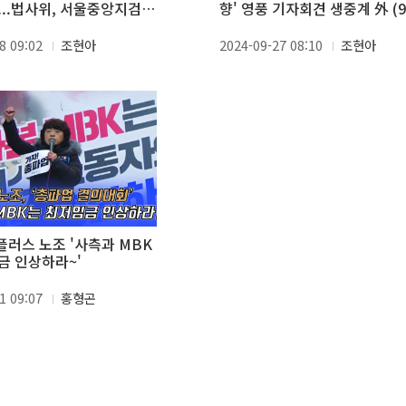
...법사위, 서울중앙지검
향' 영풍 기자회견 생중계 外 (9.
 外 (10.18)
8 09:02
조현아
2024-09-27 08:10
조현아
홈플러스 노조 '사측과 MBK
금 인상하라~'
1 09:07
홍형곤