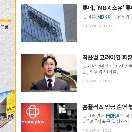
롯데, 'MBK 소유
... 이후
MBK
파트너스가 
2026-08-04 09:22
최윤범 고려아연 회장
... 지난 2년간 이어진 영
민, 갈등과 번뇌를...
2026-08-02 21:05
홈플러스 임금 순연 
... 그러면서
MBK
파트너스
다"며 "사측은 일방적인..
2026-07-31 18:00