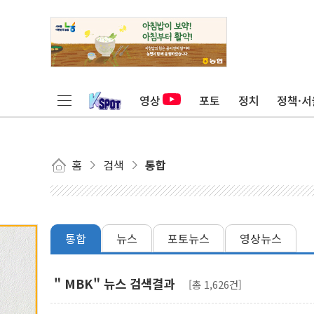
영상
포토
정치
정책·서
홈
검색
통합
통합
뉴스
포토뉴스
영상뉴스
" MBK" 뉴스 검색결과
[총 1,626건]