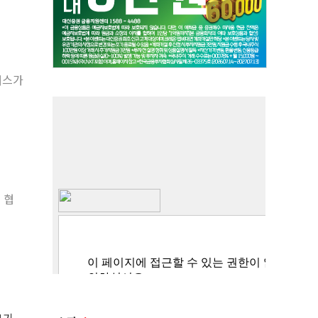
너스가
 협