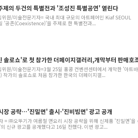
' 주제의 두건의 특별전과 '조성진 특별공연' 열린다
"최대 2시간 앞서 침수 
위원/미술전문기자= 국내 최대 규모의 아트페어인 Kiaf SEOUL
유니슨 "국내생산세액공제
 '공존(Coexistence)'을 주제로 한 특별전과...
창호 교체하다 난간 무너
장동혁 "규제와 대출 풀
[속보] 종합특검, '尹 관
AI에 승부 건 네이버…내
진 솔로쇼'로 첫 참가한 더페이지갤러리,개막부터 판매호
日, 4~6월 105조원 환시 
집위원/미술전문기자=3월 25일 홍콩 컨벤션센터에서 개막한 '아트바
오렌지플래닛 창업재단, 
Jin) 작가의 솔로쇼로 처음 참가한 한국의 더페이지갤...
경찰, '300억대 사기 혐
시장 공략…'진밀면' 출시·'진비빔면' 광고 공개
자 = ㈜오뚜기가 여름철 면요리 시장 공략을 위해 신제품 '진밀면'을
의 신규 광고를 공개했다고 16일 전했다. 이번 광고...