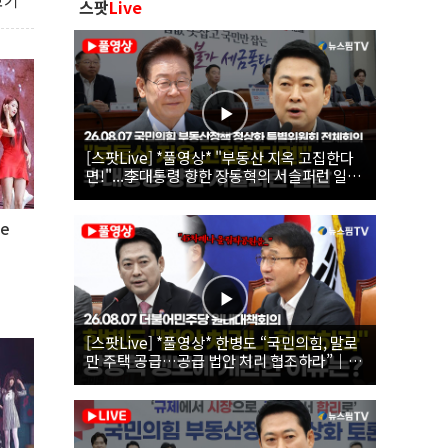
보기
스팟
Live
[스팟Live] *풀영상* "부동산 지옥 고집한다
면!"...李대통령 향한 장동혁의 서슬퍼런 일갈
| 26.08.07 국민의힘 부동산정책 정상화 특별
위원회 전체회의
e
[스팟Live] *풀영상* 한병도 “국민의힘, 말로
만 주택 공급…공급 법안 처리 협조하라”｜
26.08.07 더불어민주당 원내대책회의