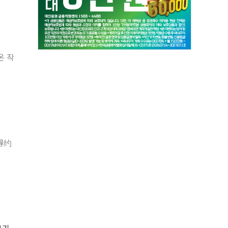
온 작
得约