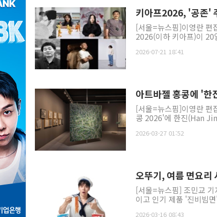
키아프2026, '공존
[서울=뉴스핌]이영란 편집
2026(이하 키아프)이 20일
2026-07-21 18:41
아트바젤 홍콩에 '한
[서울=뉴스핌]이영란 편
콩 2026'에 한진(Han 
2026-03-27 01:52
오뚜기, 여름 면요리 
[서울=뉴스핌] 조민교 기
이고 인기 제품 '진비빔면'
2026-03-16 08:43