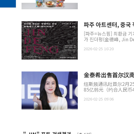
파주 아트센터, 중국 
[파주=뉴스핌] 최환금 
가 진더펑(金德峰, Jin D
2026-02-25 10:20
金泰希出售首尔汉南
纽斯频通讯社首尔2月2
2026-02-25 09:06