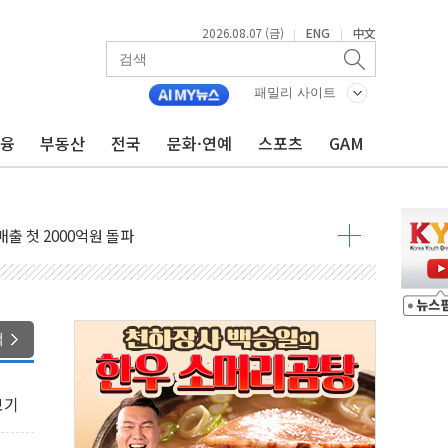
2026.08.07 (금)
ENG
中文
|
|
패밀리 사이트
금융
부동산
전국
문화·연예
스포츠
GAM
 4중 추돌…1명 심정지·5명 부상
진화 중...진화헬기 3대 투입
전 사단장 항소심도 징역 3년
출 첫 2000억원 돌파
4000억 금융 지원
제휴 여행적금 완판
 영업 재개...장바구니에 홈플러스 담아달라" 호소
색
FO, 금융지주 포용금융 조직개편 신호탄
감사 무마' 유병호 구속 기소
보기
 하락…내린 종목이 두 배 넘어
위…김성환 기후부 장관 "예측범위 벗어나도 즉시대응"