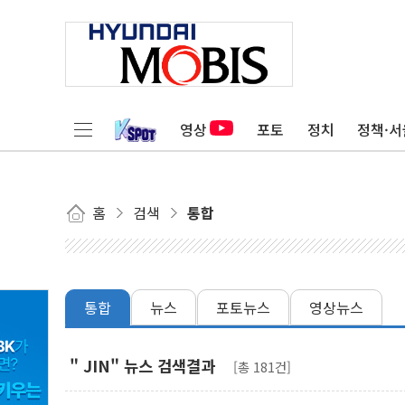
영상
포토
정치
정책·서
홈
검색
통합
통합
뉴스
포토뉴스
영상뉴스
" JIN" 뉴스 검색결과
[총 181건]