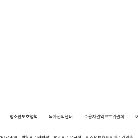
청소년보호정책
독자권익센터
수용자권익보호위원회
761-4409
발행인 : 민병복
편집인 : 유근석
청소년보호책임자 : 김연순