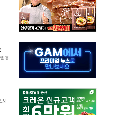
예측"…건설연, AI 위험기상 기술 개발
·인증제도 개선 수혜 기대"
져…대전서 50대 일용직 추락 사망
고 재개발·재건축 촉진하는 것이 부동산 정상화"
저 이전 감사 무마' 유병호 감사위원 구속 기소
년 AI 팩토리 매출 본격화
조
개입...4월 말 '56조원' 사상 최대
젤 홍
스타트업 지원 프로그램 성료
의' 차가원 대표 구속 송치
 선보