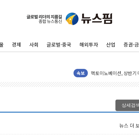
울
경제
사회
글로벌·중국
해외투자
산업
증권·
전남광주 화정역 인근 도로
청도 문수리 야산서 산불 
'해병 순직 책임' 임성근 
헥토이노베이션, 상반기 매
속보
우리은행, 고창해상풍력에 
NH농협은행, 모두투어 
민병덕 "오늘 67개 점포
상세검
하나금융이 쏘아 올린 CI
종합특검, '尹 관저 이전 
뉴스 더 
코스피·코스닥 오전 동반
'입추'인데 연일 찜통더