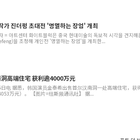
작가 진더펑 초대전 '명멸하는 장엄' 개최
기자 = 아트센터 화이트블럭은 중국 현대미술의 독보적 시각을 견지해
efeng)을 초청해 개인전 '명멸하는 장엄'을 개최한...
洞高端住宅 获利逾4000万元
5日电 据悉，韩国演员金泰希出售首尔汉南洞一处高端住宅，获
85亿韩元（约合人民币4053万元）。 【图片=纽斯频通讯社】 据...