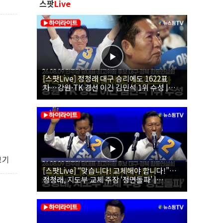
스팟
Live
[스팟Live] 정청래 대구 승리에도 1622표
차…강원·TK 경선 이긴 김민석 1위 수성 |
26.08.09 더불어민주당 당대표·최고위원 후
보 대구·경북 합동연설회
보기
[스팟Live] “맞습니다! 교체해야 합니다!”…
정청래, 지도부 교체 주장 ‘정면돌파’ |
26.08.09 더불어민주당 당대표·최고위원 후
보 대구·경북 합동연설회