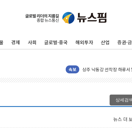
울
경제
사회
글로벌·중국
해외투자
산업
증권·
평택 진위면 공장서 질식사
포항 블루밸리 국가산단에 '
상주 낙동강 선착장 하류서 50
속보
[종합] 김민석, 정청래에 누적 1
민주당 경북도당위원장에 오중
인천서 말다툼 중 어머니 살
김민석, 강원·대구·경북 경선서
상세검
[속보] 민주, 강원·대구·경북 
[속보] 민주, 경북 경선 결과 
뉴스 더 
[속보] 민주, 대구 경선 결과 