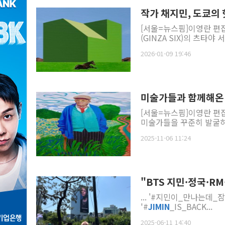
작가 채지민, 도쿄의
[서울=뉴스핌]이영란 편
2026-01-09 19:46
미술가들과 함께해온 
[서울=뉴스핌]이영란 편
미술가들을 꾸준히 발굴하고 
2025-11-06 11:24
"BTS 지민·정국·R
... '#지민이_만나는데_잠
'#
JIMIN
_IS_BACK...
2025-06-11 14:40