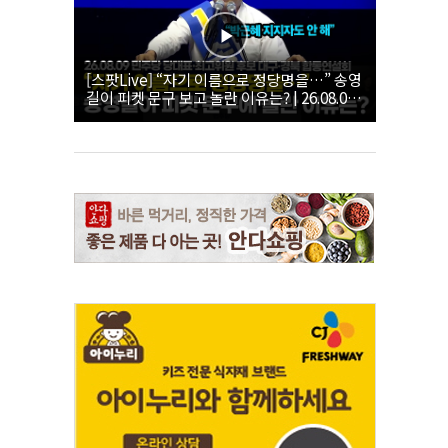
[스팟Live] “자기 이름으로 정당명을…” 송영
길이 피켓 문구 보고 놀란 이유는? | 26.08.09
더불어민주당 당대표·최고위원 후보 대구·경
북 합동연설회