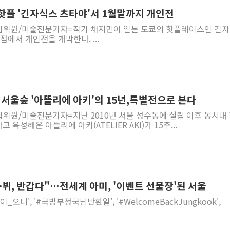
[속보] 민주, 강원 경선 결과 
 핫플 '긴자식스 츠타야'서 1월말까지 개인전
정재헌 CEO, SKT 장기고
집위원/미술전문기자=작가 채지민이 일본 도쿄의 핫플레이스인 긴
최태원, 노소영에 9440억
(GINZA SIX)의 츠타야 서점에서 개인전을 개막한다. ...
하나금융, 명동 소상공인에 
인천시 광복절 현수막 '태
병무청, 보충역 전면 손질…
홈플러스發 대형마트 판매,
서울숲 '아뜰리에 아키'의 15년,특별전으로 본다
윤준병·이해민 의원, '정부
집위원/미술전문기자=지난 2010년 서울 성수동에 설립 이후 동시대
'호우·산사태 주의보' 울진 
육성해온 아뜰리에 아키(ATELIER AKI)가 15주...
여야, 황희 '버스 하우스' 공
M·뷔, 반갑다"…전세계 아미, '이벤트 선물장'된 서울
이_오니', '#국방부정국님반환일', '#WelcomeBackJungkook',