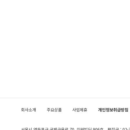
회사소개
주요상품
사업제휴
개인정보취급방침
서울시 영등포구 국제금융로 70, 미원빌딩 906호
편집국 : 02-