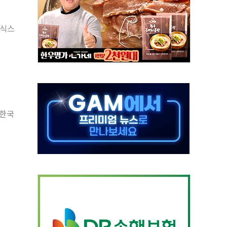
발표...김민석 50.30% 정청래 41.94% 송영길 7.76%
객 400명 맞이…"마음 잇는 시간 되길"
자식스
 지급 확정되나…재상고 앞두고 막판 셈법
'행복상자' 전달
극기 거꾸로' 논란…이틀만에 철거
 예술·체육요원 최대 33% 감축
 역대 최대폭 감소한 9.4%↓…유통업계 양극화 심화
 특사'로 콜롬비아 대통령 취임식 참석
 한국
시간당 30mm 강한 비...호우 피해 없어
방…野 "청년 우롱 기괴" vs 與 "송구한 해프닝"