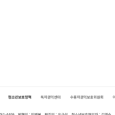
청소년보호정책
독자권익센터
수용자권익보호위원회
761-4409
발행인 : 민병복
편집인 : 유근석
청소년보호책임자 : 김연순