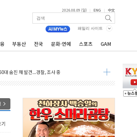
2026.08.09 (일)
ENG
中文
|
|
패밀리 사이트
금융
부동산
전국
문화·연예
스포츠
GAM
고 발생…작업자 1명 숨져
철강 AI융합실증센터' 들어선다
대 숨진 채 발견...경찰, 조사 중
.48%p 차 선두 유지...金 46.01% vs 鄭 44.53%
기 당선...합산득표율 68.63%
해 10대 구속…범행 후 반려견도 죽여
 정청래에 승리…金 48.54% vs 鄭 44.40%
색
경선 결과...김민석 48.54% 정청래 44.40%
발표...김민석 47.37% 정청래 45.71% 송영길 6.92%
보기
발표...정청래 47.82% 김민석 46.35% 송영길 5.83%