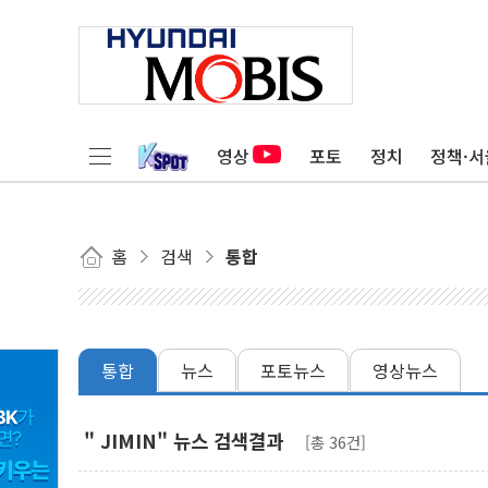
영상
포토
정치
정책·서
홈
검색
통합
통합
뉴스
포토뉴스
영상뉴스
" JIMIN" 뉴스 검색결과
[총 36건]