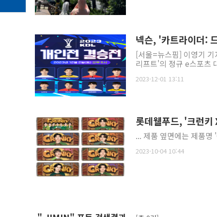
넥슨, '카트라이더: 
[서울=뉴스핌] 이영기 기
리프트'의 정규 e스포츠 대회
2023-12-01 13:11
롯데웰푸드, '크런키 
... 제품 옆면에는 제품명 'CRU
2023-10-04 10:44