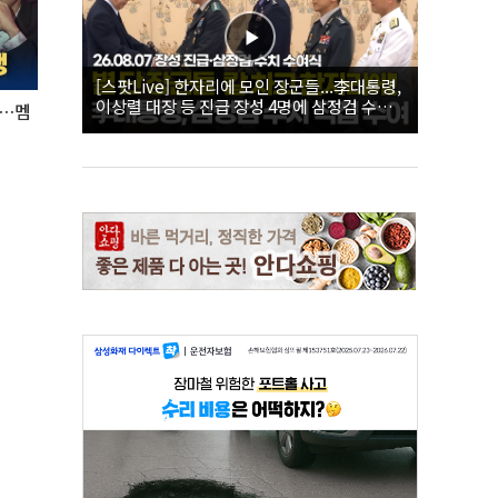
[스팟Live] 한자리에 모인 장군들...李대통령,
이상렬 대장 등 진급 장성 4명에 삼정검 수치
’…멤
직접 수여｜26.08.07 장성 진급·삼정검 수치
수여식