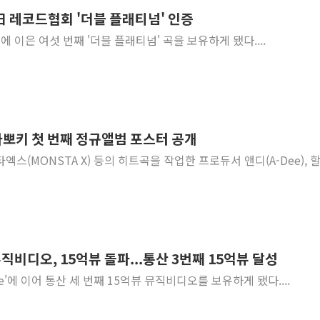
 日 레코드협회 '더블 플래티넘' 인증
[종합] 美 7월 고용 2만3000명 감소 '쇼크'…9월 금리 인
Gold'에 이은 여섯 번째 '더블 플래티넘' 곡을 보유하게 됐다....
[사진] 이슬람 수니파 3개국, 공동방위협정 체결
뉴욕증시 개장 전 특징주...아틀라시안·클라우드플레어
보훈부, 미 DPAA와 MOU… "6·25 미군 실종자 7359명
트럼프 "금리 내려야"…파월 때와 달리 워시엔 톤 낮춰
특정 정치인 측근 포항시 정책특보 내정설...포항시 '시끌'
뽀키 첫 번째 정규앨범 포스터 공개
李 "해남 태양광, 대한민국 다음 100년 밑거름…수도권 집
 몬스타엑스(MONSTA X) 등의 히트곡을 작업한 프로듀서 앤디(A-Dee), 
李 대통령, '6시간 마라톤 부동산 2차 회의' 주재… "전폭
트럼프, 中 겨냥 폴리실리콘 관세 15% 부과…美 태양광주
뮤직비디오, 15억뷰 돌파...통산 3번째 15억뷰 달성
mite'에 이어 통산 세 번째 15억뷰 뮤직비디오를 보유하게 됐다....