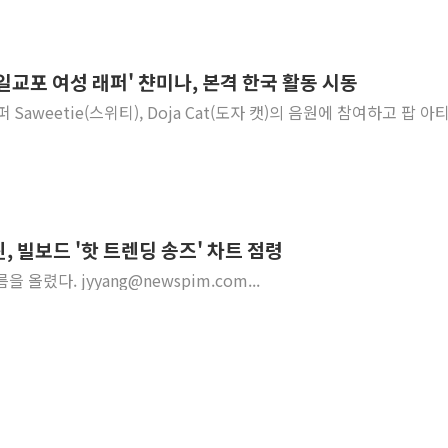
일교포 여성 래퍼' 챤미나, 본격 한국 활동 시동
퍼 Saweetie(스위티), Doja Cat(도자 캣)의 음원에 참여하고 팝 
, 빌보드 '핫 트렌딩 송즈' 차트 점령
)'가 차례로 이름을 올렸다. jyyang@newspim.com...