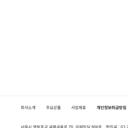
회사소개
주요상품
사업제휴
개인정보취급방침
서울시 영등포구 국제금융로 70, 미원빌딩 906호
편집국 : 02-