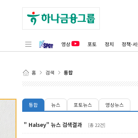
영상
포토
정치
정책·서
홈
검색
통합
통합
뉴스
포토뉴스
영상뉴스
" Halsey" 뉴스 검색결과
[총 22건]