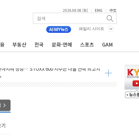
2026.08.08 (토)
ENG
中文
|
|
패밀리 사이트
금융
부동산
전국
문화·연예
스포츠
GAM
최고치
 요구
낮아지며 상승… STOXX 600 지수는 나흘 연속 최고치
세
엘·이란 위협에 맞설 자체 억지력 강화
동
색
톱'… 美 해상봉쇄 영향
각
보기
체주 '활짝'
스닥 선물 1%대 상승