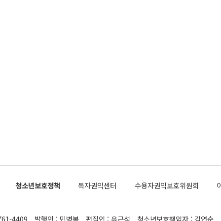
청소년보호정책
독자권익센터
수용자권익보호위원회
761-4409
발행인 : 민병복
편집인 : 유근석
청소년보호책임자 : 김연순