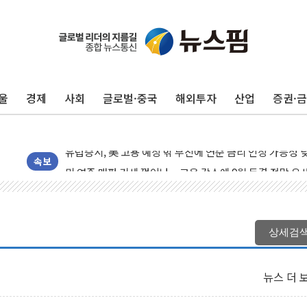
울
경제
사회
글로벌·중국
해외투자
산업
증권·
뉴욕증시, 고용 쇼크에 금리 인상 우려 후퇴…S&P500 
트럼프, 쿡 연준 이사 해임 재추진…"26일까지 의혹 소명"
유럽증시, 美 고용 예상 밖 부진에 연준 금리 인상 가능성 
미 연준 매파 기세 꺾이나…고용 감소에 9월 동결 전망 우
속보
[종합] 이슬람 수니파 3국, '공동방위협정' 체결… 이스라
트럼프, 백신·자폐증 행정명령 검토…"이르면 다음 주"
美 항소법원, 백악관 무도회장 공사 중단 명령…트럼프 제
상세검
이란 핵심 원유 수출항 '하르그섬', 최근 1주일 이상 '올스
美 고용 쇼크에 엔화 장중 급등…시장은 "또 개입했나" 촉
뉴스 더 
[AI MY 뉴스] 뉴욕 반도체주 프리뷰...美 고용 쇼크에 반도
뉴욕증시 프리뷰, 美 고용 쇼크에 금리 인상 우려 후퇴…나