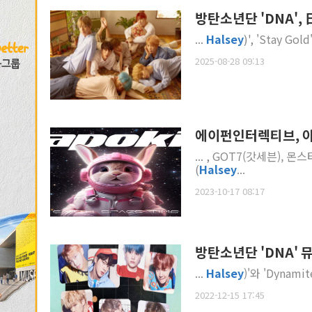
방탄소년단 'DNA',
...
Halsey
)', 'Stay 
2025-08-28 09:13
에이펀인터렉티브, 아
... , GOT7(갓세븐),
(
Halsey
...
2023-10-17 08:17
방탄소년단 'DNA' 
...
Halsey
)'와 'Dyna
2022-12-15 17:45