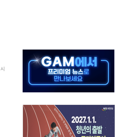
상 기대 후퇴
·태양광주↑ VS 트레이드데스크·웬디스↓
 끝까지 찾겠다"
중 완화 전환점"
할시
적 공급 확대·속도전 총력"
 급등