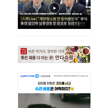
[스팟Live] "개정형소법 안 읽어봤는데" 李대
통령 발언에 당황한듯한 정성호 장관?! |
26.08.05 이재명 대통령 업무보고 - 행정안전
부, 법무부 등