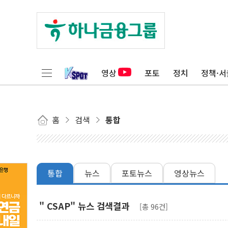
영상
포토
정치
정책·서
홈
검색
통합
통합
뉴스
포토뉴스
영상뉴스
" CSAP" 뉴스 검색결과
[총 96건]