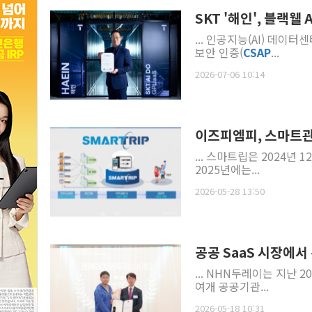
SKT '해인', 블랙웰 
... 인공지능(AI) 데이
보안 인증(
CSAP
...
2026-07-06 10:14
이즈피엠피, 스마트관
... 스마트립은 2024년
2025년에는...
2026-05-28 13:50
공공 SaaS 시장에서
... NHN두레이는 지난 2
여개 공공기관...
2026-05-18 10:31