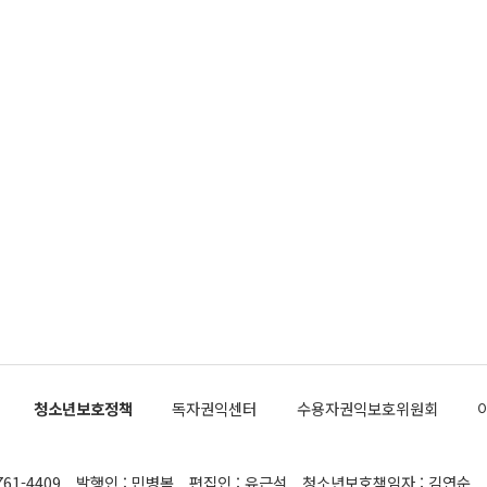
청소년보호정책
독자권익센터
수용자권익보호위원회
761-4409
발행인 : 민병복
편집인 : 유근석
청소년보호책임자 : 김연순