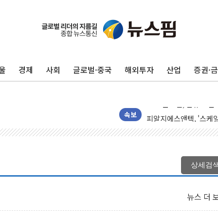
울
경제
사회
글로벌·중국
해외투자
산업
증권·
디엑스앤브이엑스, 남미
밸류업 공시 747곳 돌파
TBH글로벌, 신규 브랜
피알지에스앤텍, '스케일
속보
토스증권, 누적 가입자 수
바이오포트, 필리핀 S&
파인테크닉스, '넥센타이
상세검
신한투자증권, 고객 투자
라온시큐어, 정부 블록
뉴스 더 
대신증권, 네이버웹툰과 
이억원 금융위원장 '단일