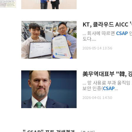
KT, 클라우드 AICC
... 회사에 따르면
CSAP
인
도다....
2026-05-14 13:56
美무역대표부 "韓, 강
... 망 사용료 부과 움
보안 인증(
CSAP
...
2026-04-01 14:50