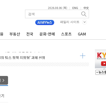
2026.08.06 (목)
ENG
中文
|
|
패밀리 사이트
금융
부동산
전국
문화·연예
스포츠
GAM
 공공기관과 KRNA 계약
…상장사 시총 84.6% 참여
드 '타임아웃' 런던 품평회 개최
업 팁스 정책 지정형' 과제 선정
 1000만 명 돌파
R 멤버십쇼핑에 K-뷰티 공급
어 창녕공장 LED 조명 에너지 효율화 사업' 공급계약
색
비용 절감 정책 확대
체인 특성화 대학 지원사업 수행기업 선정
보기
크레온 신규 고객 대상 이벤트 실시
종목 레버리지 ETF' 관련 피고발