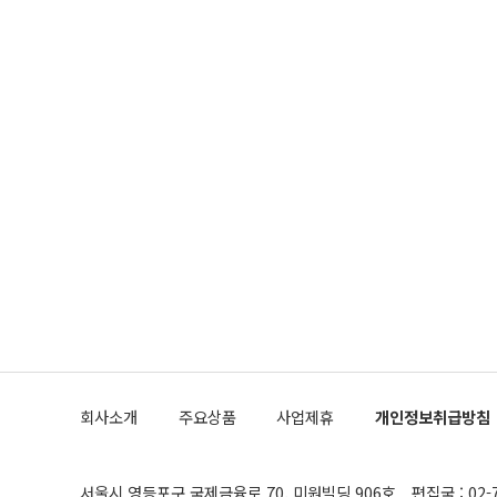
회사소개
주요상품
사업제휴
개인정보취급방침
서울시 영등포구 국제금융로 70, 미원빌딩 906호
편집국 : 02-