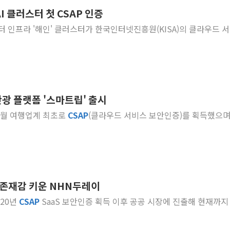
AI 클러스터 첫 CSAP 인증
이지스자산운용, 옛 분당
터센터 인프라 '해인' 클러스터가 한국인터넷진흥원(KISA)의 클라우드 
한국투자증권, 해외대 재학생
[뉴스핌 이 시각 글로벌 P
대구시-산림청, 대구권 
김민석 "과반 승리 가능성
코스콤, 임직원 대상 '
광 플랫폼 '스마트립' 출시
토박스코리아, 상반기 영
 12월 여행업계 최초로
CSAP
(클라우드 서비스 보안인증)를 획득했으며
[속보] 해수부, 신청사 
나주 상가 건물 화재…점포
 존재감 키운 NHN두레이
020년
CSAP
SaaS 보안인증 획득 이후 공공 시장에 진출해 현재까지 