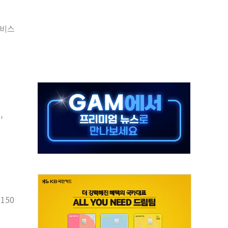
 롯데백화점 '복합 랜드마크'로 재조성
서비스
 대상 채용설명회 'KIS Chat in Seoul' 개최
ICK] 연말 달러당 149엔 전망 外
산림재난 대응력 강화... 산불합동대응센터 구축
 99.99%…정청래 조직 강세인 충청·PK서 선방"
멘탈케어 박람회 행복약국' 개최
업이익 20억원·전년比 100%↑
,
부지 '부산 동구' 낙점…북항에 짓는다
 8곳 전소 3.8억 재산 피해
150