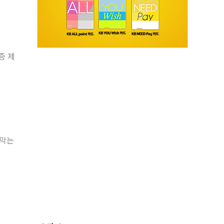
증 제
 막는