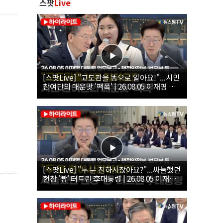
스팟
Live
[스팟Live] "교도관을 똥으로 알아요!"...시민
참여단의 매운맛 '팩폭' | 26.08.05 이재명 대
통령 업무보고 - 행정안전부, 법무부, 국무조
정실, 법제처, 인사혁신처
[스팟Live] "두 분 친하시잖아요?"...싸늘했던
현장 '빵' 터트린 李대통령 | 26.08.05 이재명
대통령 업무보고 - 행정안전부, 법무부 등