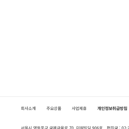
회사소개
주요상품
사업제휴
개인정보취급방침
서울시 영등포구 국제금융로 70, 미원빌딩 906호
편집국 : 02-