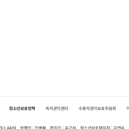
청소년보호정책
독자권익센터
수용자권익보호위원회
761-4409
발행인 : 민병복
편집인 : 유근석
청소년보호책임자 : 김연순