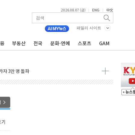
2026.08.07 (금)
ENG
中文
|
|
패밀리 사이트
금융
부동산
전국
문화·연예
스포츠
GAM
시간36분만에 주불진화....인명피해 없어
…자료는 전·현직 직원으로부터 확보"
가자 3만 명 돌파
선 운항허가 취득...중국 노선 다변화
 창작자 지원 규모 2배 확대
...휴대폰 결제 최대 6000원 할인
고 제휴 전자책 요금제 출시
색
 호출 서비스
..지역축제 '불금전파, 송정'과 상생
보기
비 본격화…'AI 데이터 기반 메디테크 혁신허브' 구상
로 출입 통제