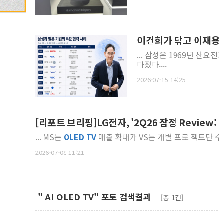
이건희가 닦고 이재용이
... 삼성은 1969년 산요
다졌다....
2026-07-15 14:25
[리포트 브리핑]LG전자, '2Q26 잠정 Review
... MS는
OLED
TV
매출 확대가 VS는 개별 프로 젝트단 
2026-07-08 11:21
" AI OLED TV" 포토 검색결과
[총 1건]