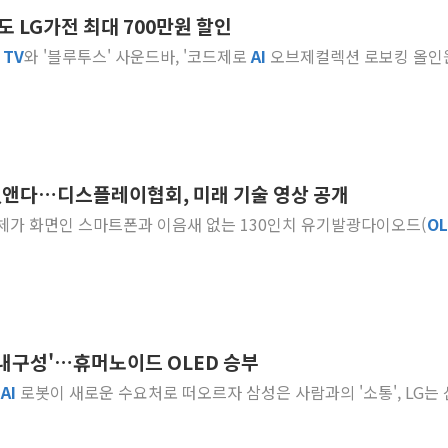
 LG가전 최대 700만원 할인
전남광주 화정역 인근 도로 4중 
'
TV
와 '블루투스' 사운드바, '코드제로
AI
오브제컬렉션 로보킹 올인원
청도 문수리 야산서 산불 진화 중.
'해병 순직 책임' 임성근 전 사단장
헥토이노베이션, 상반기 매출 첫 2
우리은행, 고창해상풍력에 4000억
NH농협은행, 모두투어 제휴 여행
앤다…디스플레이협회, 미래 기술 영상 공개
민병덕 "오늘 67개 점포 영업 재
 전체가 화면인 스마트폰과 이음새 없는 130인치 유기발광다이오드(
OL
하나금융이 쏘아 올린 CIFO, 
종합특검, '尹 관저 이전 감사 무마
 '내구성'…휴머노이드 OLED 승부
어
AI
로봇이 새로운 수요처로 떠오르자 삼성은 사람과의 '소통', LG는