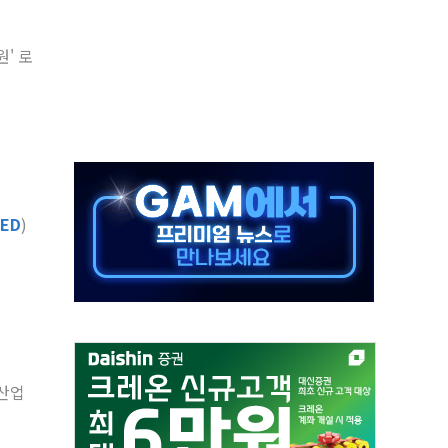
추돌…1명 심정지·5명 부상
' 로
..진화헬기 3대 투입
 항소심도 징역 3년
000억원 돌파
 금융 지원
적금 완판
개...장바구니에 홈플러스 담아달라" 호소
ED
)
금융지주 포용금융 조직개편 신호탄
' 유병호 구속 기소
 산업