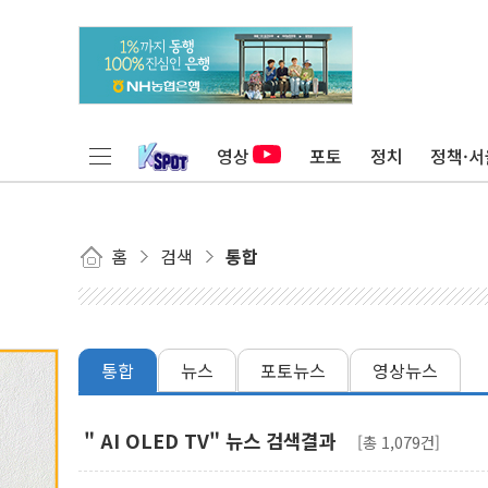
영상
포토
정치
정책·서
홈
검색
통합
통합
뉴스
포토뉴스
영상뉴스
" AI OLED TV" 뉴스 검색결과
[총 1,079건]