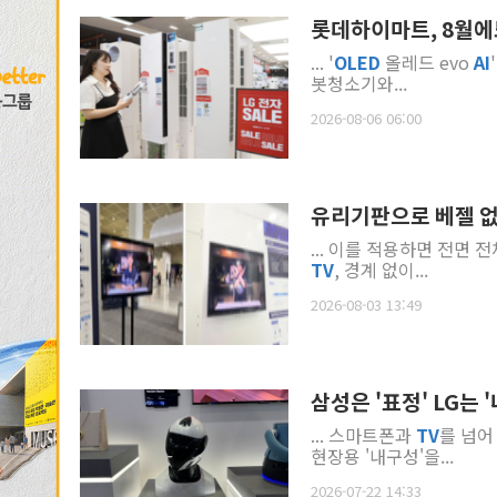
롯데하이마트, 8월에도
... '
OLED
올레드 evo
AI
봇청소기와...
2026-08-06 06:00
유리기판으로 베젤 없
... 이를 적용하면 전면
TV
, 경계 없이...
2026-08-03 13:49
삼성은 '표정' LG는
... 스마트폰과
TV
를 넘
현장용 '내구성'을...
2026-07-22 14:33