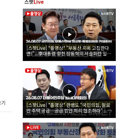
스팟
Live
[스팟Live] *풀영상* "부동산 지옥 고집한다
면!"...李대통령 향한 장동혁의 서슬퍼런 일갈
| 26.08.07 국민의힘 부동산정책 정상화 특별
위원회 전체회의
보기
[스팟Live] *풀영상* 한병도 “국민의힘, 말로
만 주택 공급…공급 법안 처리 협조하라”｜
26.08.07 더불어민주당 원내대책회의