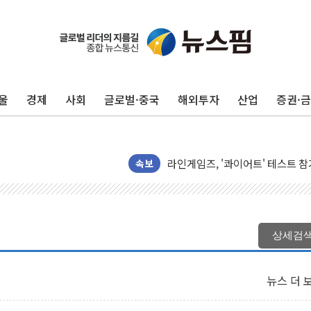
울
경제
사회
글로벌·중국
해외투자
산업
증권·
[종합] 청도 흥선리 야산 산불 1
한미 법카 제보자 "신동국과 무관
라인게임즈, '콰이어트' 테스트 참
에어로케이항공, 청주-중국 청두 노
속보
네이버, AI 브리핑 도입 후 블로그
SKT, '8월 월간 럭키 페스타' 실시
LG헬로비전 '헬로모바일', 교보문
상세검
KTis, 02-114로 카카오 T 택시
해군1함대 '창설 80주년' 기념식.
뉴스 더 
원주시, 첨단의료복합단지 지정 준
삼척시, 무건리 이끼폭포 생태탐방