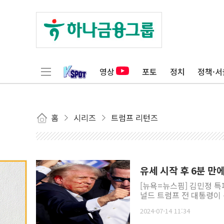
영상
포토
정치
정책·서
홈
시리즈
트럼프 리턴즈
유세 시작 후 6분 만
[뉴욕=뉴스핌] 김민정 특
널드 트럼프 전 대통령이 
2024-07-14 11:34