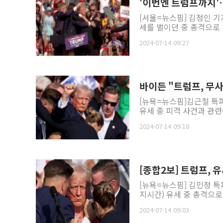
'이번엔 트럼프까지'
[서울=뉴스핌] 김정인 기
세를 벌이던 중 총격으로 
2024-07-14 09:27
바이든 "트럼프, 무사
[뉴욕=뉴스핌]김근철 특
유세 중 피격 사건과 관련
2024-07-14 09:18
[종합2보] 트럼프, 
[뉴욕=뉴스핌] 김민정 특
지시간) 유세 중 총격으로
2024-07-14 09:03