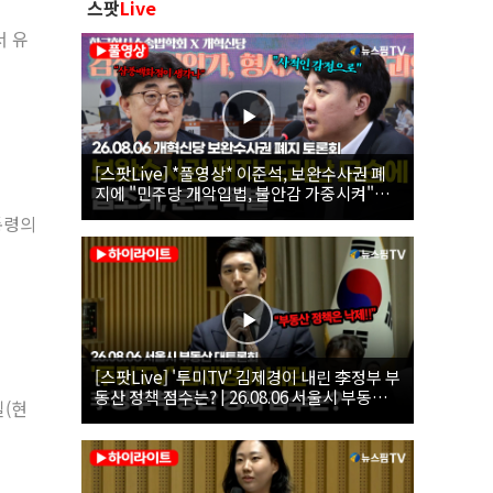
스팟
Live
서 유
[스팟Live] *풀영상* 이준석, 보완수사권 폐
지에 "민주당 개악입법, 불안감 가중시켜"｜
26.08.06 개혁신당 보완수사권 폐지 토론회
통령의
[스팟Live] '투미TV' 김제경이 내린 李정부 부
동산 정책 점수는? | 26.08.06 서울시 부동산
일(현
대토론회