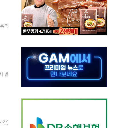
자…맞교환·재매수·다운사이징 '저울질'
적 방어…다음 과제는 '외형 확대'
해협 통항 제한 검토에 유가 3% 급등…금값 보합
 총격
하락…다우 5거래일 랠리 '마침표'
개방 합의 막바지.."美와 직접 협상 없어"
정청래·김민석 후보 - 8월 7일
동산정책 2차 점검회의…주택 공급 대책 막바지 조율
)
나·기자회견·주요 정당 - 8월 7일
서 발
무즈 통항 제한 추진…美 "통행 막을 권한 없어"
시간)