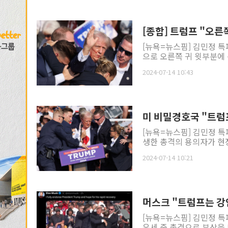
[종합] 트럼프 "오른
[뉴욕=뉴스핌] 김민정 특
으로 오른쪽 귀 윗부분에 
2024-07-14 10:43
미 비밀경호국 "트럼프
[뉴욕=뉴스핌] 김민정 특
생한 총격의 용의자가 현장
2024-07-14 10:21
머스크 "트럼프는 강
[뉴욕=뉴스핌] 김민정 특
유세 중 총격으로 부상을 