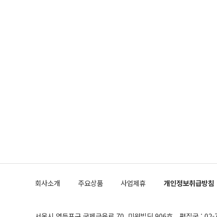
회사소개
주요상품
사업제휴
개인정보취급방침
서울시 영등포구 국제금융로 70, 미원빌딩 906호
편집국 : 02-