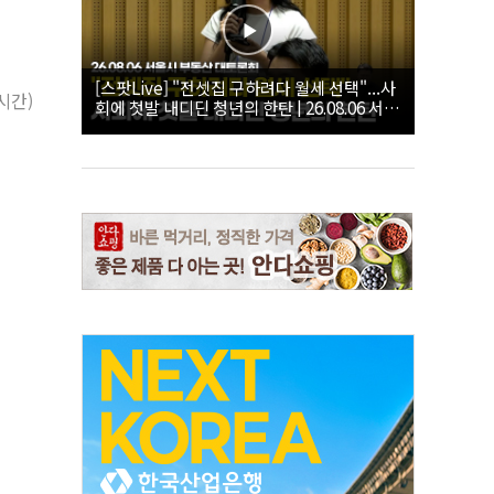
[스팟Live] "전셋집 구하려다 월세 선택"...사
시간)
회에 첫발 내디딘 청년의 한탄 | 26.08.06 서울
시 부동산 대토론회