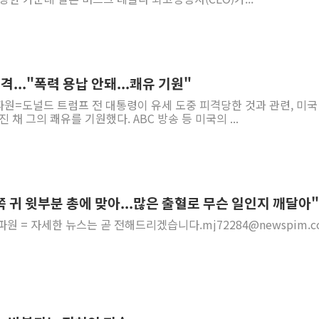
격..."폭력 용납 안돼...쾌유 기원"
원=도널드 트럼프 전 대통령이 유세 도중 피격당한 것과 관련, 미국
 채 그의 쾌유를 기원했다. ABC 방송 등 미국의 ...
쪽 귀 윗부분 총에 맞아...많은 출혈로 무슨 일인지 깨달아"
원 = 자세한 뉴스는 곧 전해드리겠습니다.mj72284@newspim.co