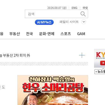
2026.08.07 (금)
ENG
中文
|
|
패밀리 사이트
금융
부동산
전국
문화·연예
스포츠
GAM
'생계형 적합업종' 재지정...5년 더 보호
가 완화 불확실성에 1.2% 하락 마감
오늘 부동산 2차 회의 外
트래블카드'…휴가철 넘어 장기 고객 묶는다
모델 발탁… 부산 광안서 약국 팝업스토어 운영
15% 관세…한국 등엔 '합산 상한' 적용
 미 국채금리·달러 동반 상승…시장, 美 고용지표 촉각
단' 행정명령 서명…출생시민권 제한 재시동
 도
것"…군수품 부족설 일축 "막대한 무기 보유"
주택자 귀환 조짐에 전월세시장 '긴장'