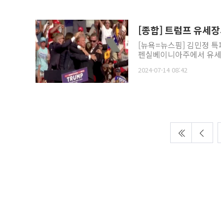
[종합] 트럼프 유세
[뉴욕=뉴스핌] 김민정 특
펜실베이니아주에서 유세를
2024-07-14 08:42