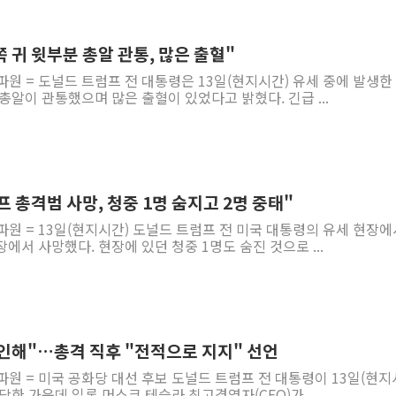
세금 부담 커진 고가 1주택
현대리바트, 원가 개선으로 실
쪽 귀 윗부분 총알 관통, 많은 출혈"
[금/유가] 이란의 호르무즈 
파원 = 도널드 트럼프 전 대통령은 13일(현지시간) 유세 중에 발생한
뉴욕증시, 유가·금리 부담에 
총알이 관통했으며 많은 출혈이 있었다고 밝혔다. 긴급 ...
이란, 오만과 호르무즈 해협 재
[민주 당권주자 일정] 송영길·
李대통령, 오늘 오후 2시 부
[오늘의 정치일정] 8월 7일(금
 총격범 사망, 청중 1명 숨지고 2명 중태"
[오늘의 국회일정] 상임위·세미
파원 = 13일(현지시간) 도널드 트럼프 전 미국 대통령의 유세 현장에
이란, 美·이스라엘 선박 호르
에서 사망했다. 현장에 있던 청중 1명도 숨진 것으로 ...
인해"…총격 직후 "전적으로 지지" 선언
파원 = 미국 공화당 대선 후보 도널드 트럼프 전 대통령이 13일(현지
당한 가운데 일론 머스크 테슬라 최고경영자(CEO)가...