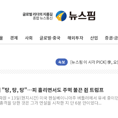
울
경제
사회
글로벌·중국
해외투자
산업
증권·
중기부, 떡국·떡볶이떡 제조업 
[브라질증시] 금리 인하에도 추
[뉴스핌 이 시각 PICK] 李, 
속보
카드사 고객 유입 창구 된 '
제나벨, 배우 공승연 브랜드 
트럼프, 폴리실리콘·태양광에 
[채권/외환] 국제유가 급등에
에 "탕, 탕, 탕"…피 흘리면서도 주먹 불끈 쥔 트럼프
트럼프, '원정출산 시민권 차
파원 = 13일(현지시간) 미국 펜실베이니아주 버틀러에서 유세 중이던
총격을 당한 것은 그가 연설을 시작한 지 단 6분 만이었다...
트럼프 "이란전 조만간 끝날 
"세금 부담 덜자"…비거주 1