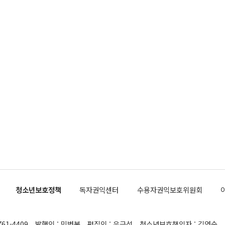
청소년보호정책
독자권익센터
수용자권익보호위원회
761-4409
발행인 : 민병복
편집인 : 유근석
청소년보호책임자 : 김연순