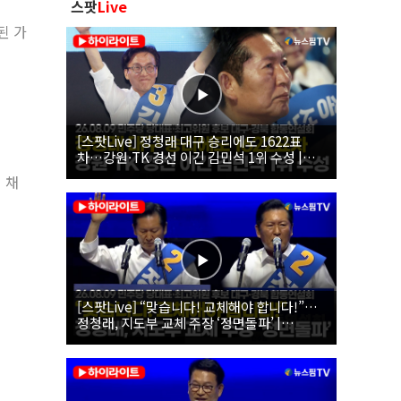
스팟
Live
된 가
[스팟Live] 정청래 대구 승리에도 1622표
차…강원·TK 경선 이긴 김민석 1위 수성 |
26.08.09 더불어민주당 당대표·최고위원 후
 채
보 대구·경북 합동연설회
[스팟Live] “맞습니다! 교체해야 합니다!”…
정청래, 지도부 교체 주장 ‘정면돌파’ |
26.08.09 더불어민주당 당대표·최고위원 후
보 대구·경북 합동연설회