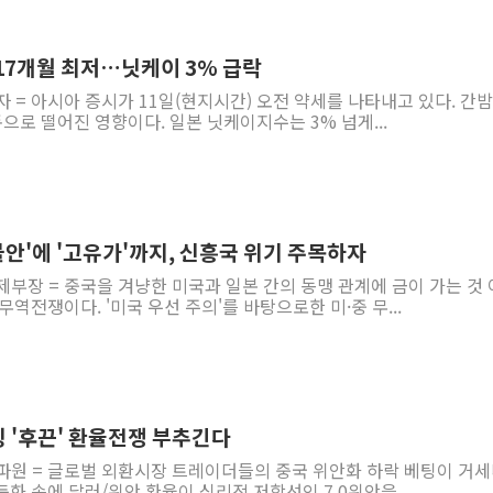
인천시 광복절 현수막 '태
병무청, 보충역 전면 손질…
17개월 최저…닛케이 3% 급락
홈플러스發 대형마트 판매,
자 = 아시아 증시가 11일(현지시간) 오전 약세를 나타내고 있다. 간밤
으로 떨어진 영향이다. 일본 닛케이지수는 3% 넘게...
윤준병·이해민 의원, '정부
'호우·산사태 주의보' 울진 
여야, 황희 '버스 하우스' 공
풀무원재단, '국제과학연극제
화불안'에 '고유가'까지, 신흥국 위기 주목하자
현대그린푸드 '텍사스로드하
제부장 = 중국을 겨냥한 미국과 일본 간의 동맹 관계에 금이 가는 것
與 "세제개편안 8월 말 당
역전쟁이다. '미국 우선 주의'를 바탕으로한 미·중 무...
 '후끈' 환율전쟁 부추긴다
파원 = 글로벌 외환시장 트레이더들의 중국 위안화 하락 베팅이 거세
화 속에 달러/위안 환율이 심리적 저항선인 7.0위안을...