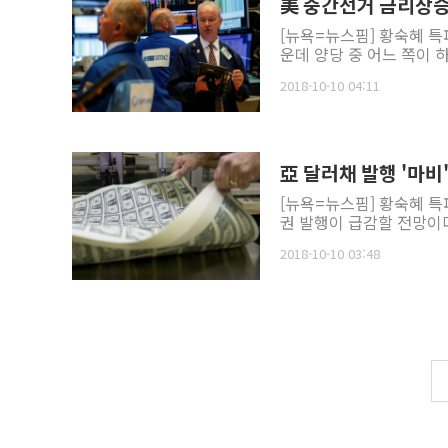
美 중간선거 금리상승
[뉴욕=뉴스핌] 황숙혜 특
운데 양당 중 어느 쪽이 하
2018-10-10 04:11
亞 달러채 발행 '마비
[뉴욕=뉴스핌] 황숙혜 특
권 발행이 급감할 전망이다.
2018-10-10 03:48