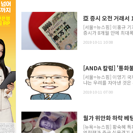
亞 증시 오전 거래서 
[서울=뉴스핌] 이홍규 기
증시가 8개월 만에 최대폭
2018-10-11 10:08
[ANDA 칼럼] '통
[서울=뉴스핌] 이영기 국
냐는 우려를 자아낸 것은 무
2018-10-11 07:00
월가 위안화 하락 베팅
[뉴욕=뉴스핌] 황숙혜 특
역전쟁과 중국 실물경기 둔