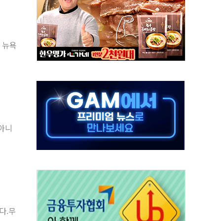
극기 거꾸로' 논란…이틀만에 철거
 예술·체육요원 최대 33% 감축
 역대 최대폭 감소한 9.4%↓…유통업계 양극화 심화
 뉴욕
 특사'로 콜롬비아 대통령 취임식 참석
시간당 30mm 강한 비...호우 피해 없어
방…野 "청년 우롱 기괴" vs 與 "송구한 해프닝"
 2026'서 어린이 과학연극 2편 수상
우스' 잠실점, 직장인 핫플레이스로 부상
 아니
정 조율 완료…초고가·비거주 1주택 등 여론 수렴"
다.무