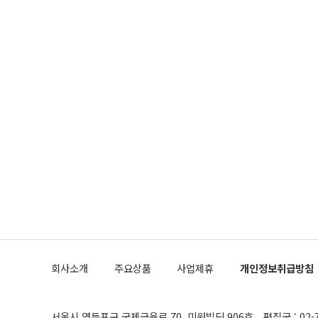
회사소개
주요상품
사업제휴
개인정보취급방침
서울시 영등포구 국제금융로 70, 미원빌딩 906호
편집국 : 02-