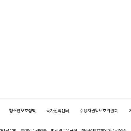
청소년보호정책
독자권익센터
수용자권익보호위원회
761-4409
발행인 : 민병복
편집인 : 유근석
청소년보호책임자 : 김연순