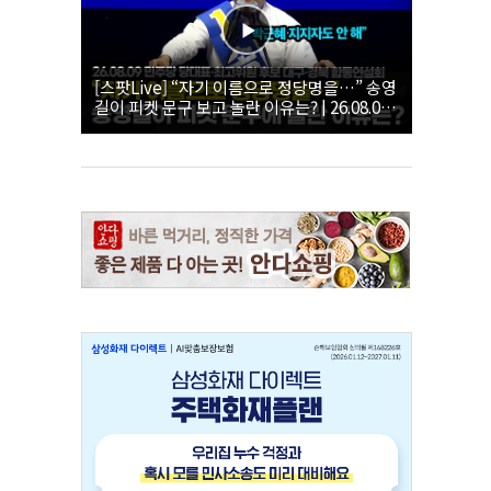
[스팟Live] “자기 이름으로 정당명을…” 송영
길이 피켓 문구 보고 놀란 이유는? | 26.08.09
더불어민주당 당대표·최고위원 후보 대구·경
북 합동연설회