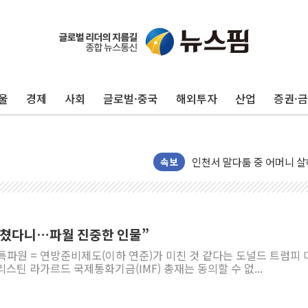
울
경제
사회
글로벌·중국
해외투자
산업
증권·
[종합] 김민석, 정청래에 누적 '
민주당 경북도당위원장에 오중
인천서 말다툼 중 어머니 살
김민석, 강원·대구·경북 경선서
속보
[속보] 민주, 강원·대구·경북 
[속보] 민주, 경북 경선 결과 
[속보] 민주, 대구 경선 결과 
 미쳤다니…파월 진중한 인물”
[속보] 민주, 강원 경선 결과 
특파원 = 연방준비제도(이하 연준)가 미친 것 같다는 도널드 트럼피 
정재헌 CEO, SKT 장기고
스틴 라가르드 국제통화기금(IMF) 총재는 동의할 수 없...
최태원, 노소영에 9440억
하나금융, 명동 소상공인에 