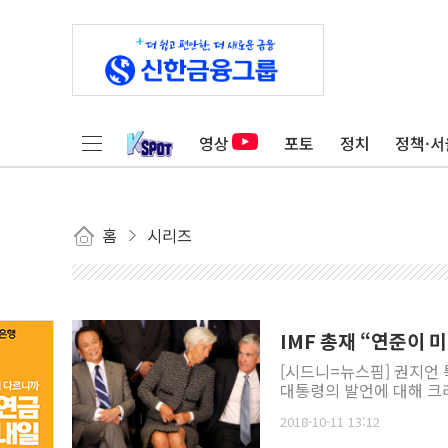
영상
포토
정치
정책·서
홈
시리즈
IMF 총재 “연준이
[시드니=뉴스핌] 권지언 
대통령의 발언에 대해 크리
2018-10-11 13:12