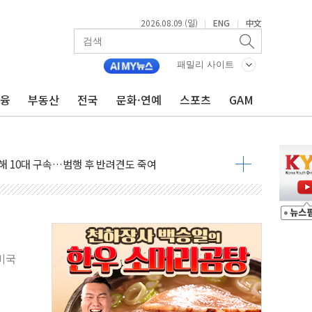
2026.08.09 (일)
ENG
中文
|
|
패밀리 사이트
금융
부동산
전국
문화·연예
스포츠
GAM
1.48%p' 차 선두 유지...金 46.01% vs 鄭 44.53%
기 당선...합산득표율 68.63%
해 10대 구속…범행 후 반려견도 죽여
 정청래에 승리…金 48.54% vs 鄭 44.40%
경선 결과...김민석 48.54% 정청래 44.40%
발표...김민석 47.37% 정청래 45.71% 송영길 6.92%
발표...정청래 47.82% 김민석 46.35% 송영길 5.83%
발표...김민석 50.30% 정청래 41.94% 송영길 7.76%
미국
객 400명 맞이…"마음 잇는 시간 되길"
 지급 확정되나…재상고 앞두고 막판 셈법
'행복상자' 전달