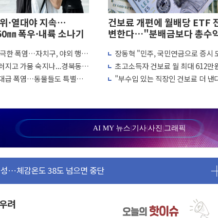
더위·열대야 지속…
건보료 개편에 월배당 ETF 
50㎜ 폭우·내륙 소나기
변한다…"분배금보다 총수
률"
 극한 폭염…자치구, 야외 행사
장동혁 "민주, 국민연금으로 증시 
소 운영 확대
판 만들더니 아예 카지노 차릴 판"
러지고 가뭄 숙지나...경북동해
초고소득자 건보료 월 최대 612만
일 최대 100mm 호우
로...하한도 상향
 역대급 폭염…동물들도 특별식
"부수입 있는 직장인 건보료 더 낸
동산 규제 철폐
나기 [뉴스핌 줌인]
복지부, 보수 외 소득월액 공제 기
 7명 고립…전원 구조
검토
르세우스 유성우 관측
상 폭우…호우경보 발효
AI MY 뉴스
|
기사
|
사진
|
그래픽
 여부 조사
편성…체감온도 38도 넘으면 중단
 재검토 지시
강한 비...가뭄 해소될 듯
나기
 우려
로 원칙 뒤집는 것"