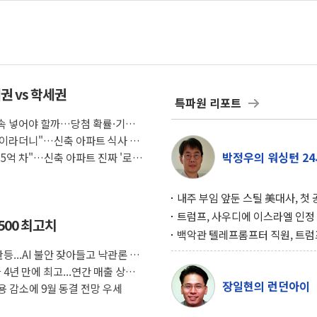
권 vs 학세권
특파원 리포트
 계속 넣어야 할까…당첨 확률·기회
조식이라더니"…신축 아파트 식사 서
박정우의 워싱턴 24
도 5억 차"…신축 아파트 진짜 '로얄
내주 부임 앞둔 스틸 美대사, 첫
행사서 "한미동맹 강화 최우선 
트럼프, 사우디에 이스라엘 인정
500 최고치
구…원자력 협정 서명 하루 만에
백악관 텔레프롬프터 직원, 트럼
위기
설 미리 보고 베팅 시장서 10만
등...AI 불안 잦아들고 낙관론 되
겨
4년 만에 최고...연간 매출 상향
장일현의 런던아이
 감소에 9월 동결 전망 우세