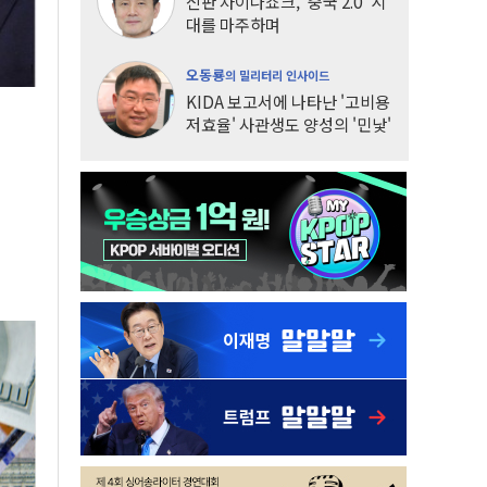
신판 차이나쇼크, '중국 2.0' 시
대를 마주하며
오동룡
의 밀리터리 인사이드
KIDA 보고서에 나타난 '고비용
저효율' 사관생도 양성의 '민낯'