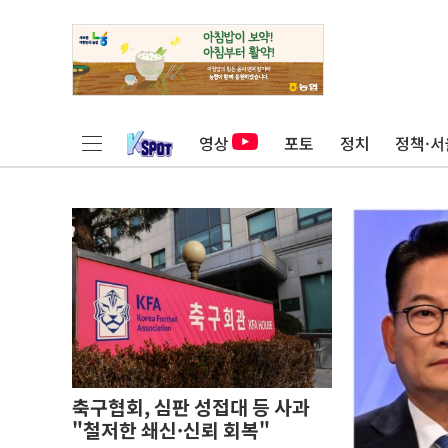
영상
포토
정치
정책·서
축구협회, 심판 성접대 등 사과
"철저한 쇄신·신뢰 회복"