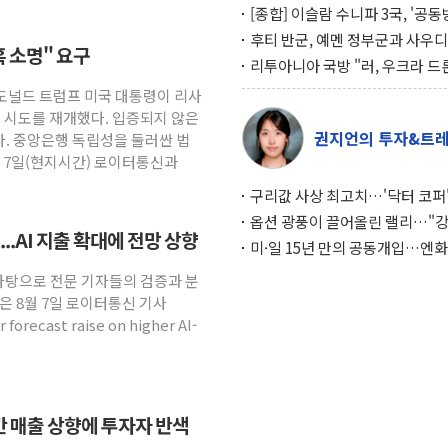
[종합] 이슬람 수니파 3국, '공
협정' 체결… 이스라엘·이란 위
후티 반군, 예멘 정부군과 사우디
혹 소명" 요구
맞설 자체 억지력 강화
공격… 위기 고조되는 또 다른 중
리투아니아 국방 "러, 우크라 드
약고
로 나토 회원국 공격 검토… 거짓
 도널드 트럼프 미국 대통령이 리사
작전"
임 시도를 재개했다. 입증되지 않은
권지언의 투자&트
. 중앙은행 독립성을 둘러싼 법
. 7일(현지시간) 로이터통신과
구리값 사상 최고치…'닥터 코퍼'
하는 경기 신호가 달라졌다
옵션 광풍이 끌어올린 랠리…"
..AI 지출 확대에 전망 상향
이면에 과열 경고등"
미·일 15년 만의 공동개입…엔화
와의 싸움은 끝나지 않았다
 바탕으로 전문 기자들의 검증과 분
은 8월 7일 로이터통신 기사
 forecast raise on higher AI-
연간 매출 상향에 투자자 반색