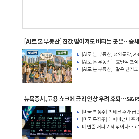
[AI로 본 부동산] 집값 떨어져도 버티는 곳은…슬세
[AI로 본 부동산] 청약통장,
비용 따져보니
[AI로 본 부동산] "호텔식 
비스의 속사정
[AI로 본 부동산] "같은 단지
층' 조건은
뉴욕증시, 고용 쇼크에 금리 인상 우려 후퇴…S&P
[미국 특징주] 빅테크 주가 급반
살아나
[미국 특징주] 에어비앤비 주가 
에 투자자 반색
미 연준 매파 기세 꺾이나…고용