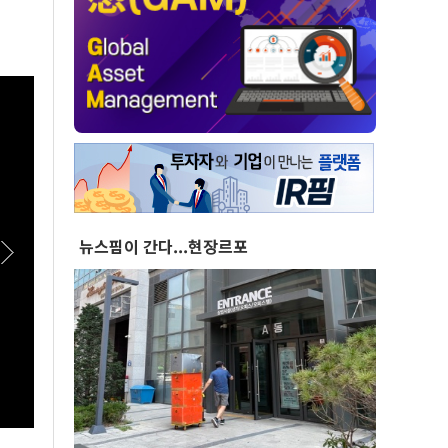
뉴스핌이 간다...현장르포
[스팟Live] 일상에서 장점이 더 돋보이는 '전기
[스팟L
패밀리 SUV' 볼보 EX90
표심은
합동연