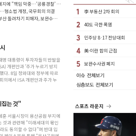
지에 "책임 막중…'공룡경찰' 우
 곳곳 소나기
다…형소법 개정, 국무회의 의결
李 부동산 2차 회의
자들 '범죄 사각지대' 우려
부산 돌려차기 피해자, 보완수사
40도 극한 폭염
'자율규제단체' 타진
'재역전' vs 정청래 '격차 확대'
민주당 8·17 전당대회
퇴…S&P500 최고치
지시
美·이란 합의 근접
까지 의혹 소명" 요구
이재명 대통령이 투자자들의 반발을
리 인상 가능성 낮아지며 상승… STOXX 600 지수는 나흘 연속
보완수사권 폐지
A) 개편안과 '주가 누르기 방지
월 동결 전망 우세
했다. 8일 청와대와 정부에 따르
정' 체결… 이스라엘·이란 위협에 맞설 자체 억지력 강화
회의에서 ISA 개편안과 주가 누
르면 다음 주"
뒤집는 것"
스포츠 라운지
오세훈 서울시장이 용산공원 부지에
 것과 관련해 "미래세대의 몫인
라도 동의할 수 없다"며 반대 입
신의 페이스북을 통해 "용산공원에