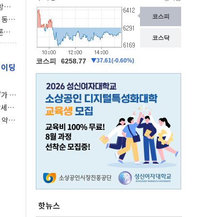
동방위
협에
 동시
동 화
론으
 깃발
레이딩
가 말
강세장
 약세
핫뉴스