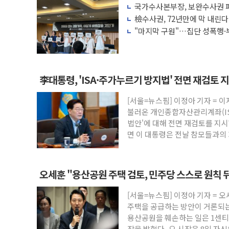
국가수사본부장, 보완수사권 폐
충북 주말 무더위 지속…청주·진천 35도,
려 해소"
檢수사권, 72년만에 막 내린
10월 보완수사권 폐지·공소청 출범…피해
"마지막 구원"…집단 성폭행·
권 폐지 '우려'
한상협, 업계 개인정보 보안 새판 짠다…
민주당, 오늘 제주·인천 경선 발표...김민석 
뉴욕증시, 고용 쇼크에 금리 인상 우려 후
李대통령, 'ISA·주가누르기 방지법' 전면 재검토 
트럼프, 쿡 연준 이사 해임 재추진…"26일
[서울=뉴스핌] 이정아 기자 = 
유럽증시, 美 고용 예상 밖 부진에 연준 금
불러온 개인종합자산관리계좌(IS
최고치
미 연준 매파 기세 꺾이나…고용 감소에 9
법안'에 대해 전면 재검토를 지시
[종합] 이슬람 수니파 3국, '공동방위협
면 이 대통령은 전날 참모들과의 
트럼프, 백신·자폐증 행정명령 검토…"이
오세훈 "용산공원 주택 검토, 민주당 스스로 원칙 
[서울=뉴스핌] 이정아 기자 = 
주택을 공급하는 방안이 거론되는
용산공원을 훼손하는 일은 1센티
장을 밝혔다. 오 시장은 8일 자