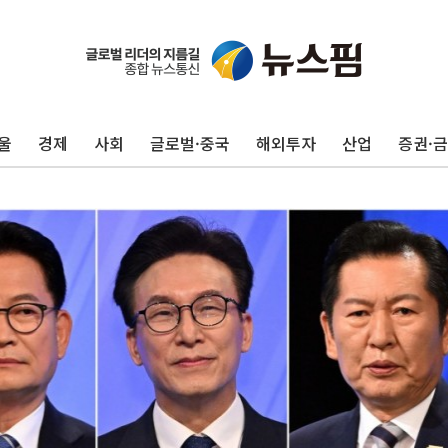
울
경제
사회
글로벌·중국
해외투자
산업
증권·