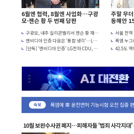
6월엔 협력, 8월엔 사업화…구광
주말 무
모·젠슨 황 두 번째 담판
동해안 1
구광모, 내주 실리콘밸리서 젠슨 황 재
서울 전역
회…로봇·AI 데이터센터·모빌리티 구체
조정·물청
엔비디아 인증 다음은 '통합 냉각'…LG,
폭염 누그
화
CDU 넘어 칠러까지 묶는다
안권 8~9
[단독] '엔비디아 인증' LG전자 CDU, 美
42.5도
中 전방위 아파트 부양, 수도 베이징도 부
빅테크에 첫 공급 추진
으로 여름
인제 용대리 계곡서 수위 상승으로 피서객
동해시, 11~14일 '별똥별 멍' 운영…페
강원 중·남부 동해안 시간당 50mm 이
청양 밭에서 일하던 90대 숨져…온열질환
폭염에 車 운전면허 기능시험 오전 집중 
李대통령, 'ISA·주가누르기 방지법' 전면
속보
'호우 특보' 경북 울진 시간당 20~30mm 
주말 무더위·열대야 지속…내륙 곳곳 소
10월 보완수사권 폐지…피해자들 '범죄 사각지대'
오세훈 "용산공원 주택 검토, 민주당 스스