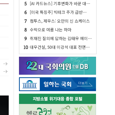
써밋 클라비온 59㎡ 18억원대
[AI 카드뉴스] 기후변화가 바꾼 대한
민국 여름
[미국 특징주] 빅테크 주가 급반
등...AI 불안 잦아들고 낙관론 되살아
컴투스, 제우스: 오만의 신 쇼케이스
나
수박으로 여름 나는 하마
취재진 질의에 답하는 김태우 에이버
튼 CD
대우건설, 50대 이강석 대표 전면
에...임원·조직 대대적 개편 예고