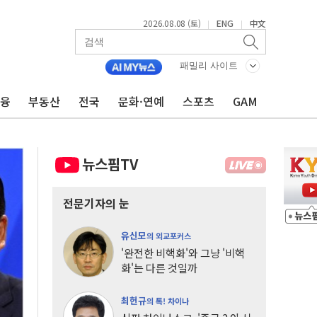
2026.08.08 (토)
ENG
中文
|
|
패밀리 사이트
금융
부동산
전국
문화·연예
스포츠
GAM
뉴스핌TV
전문기자의 눈
유신모
의 외교포커스
'완전한 비핵화'와 그냥 '비핵
화'는 다른 것일까
최헌규
의 톡! 차이나