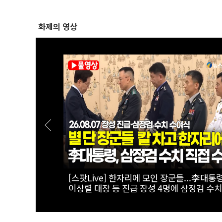
화제의 영상
서 국회의원까
[폴리티션스토리] "800조 서남권 반도체 투
 1부 ' 인
를 위해"...김원이가 산자위에 남기로 한 이
는?