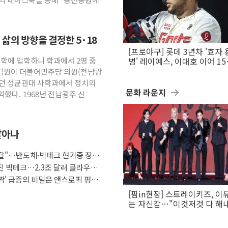
삶의 방향을 결정한 5·18
[프로야구] 롯데 3년차 '효자 
"대학에 입학하니 학과에서 2명 중
병' 레이예스, 이대호 이어 1
만의 롯데 타격왕 도전
 김원이 더불어민주당 의원(전남광
했던 성균관대 사학과에서 정치의
문화 라운지
했다. 1968년 전남광주 신
살아나
래도 탈"…반도체·빅테크 현기증 장세,
커진 빅테크…2.3조 달러 클라우드
깜짝' 급증의 비밀은 앤스로픽 평가
[핌in현장] 스트레이키즈, 이
는 자신감…"이것저것 다 해
활동 할 것"