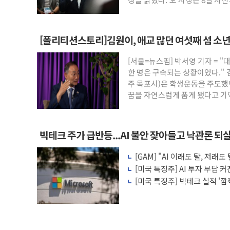
[폴리티션스토리]김원이, 애교 많던 여섯째 섬 소년 
[서울=뉴스핌] 박서영 기자 = 
한 명은 구속되는 상황이었다."
주 목포시)은 학생운동을 주도
꿈을 자연스럽게 품게 됐다고 기억
빅테크 주가 급반등...AI 불안 잦아들고 낙관론 되
[GAM] "AI 이래도 탈, 저
왜?
[미국 특징주] AI 투자 부담 
수주가 버팀목
[미국 특징주] 빅테크 실적 '
이익