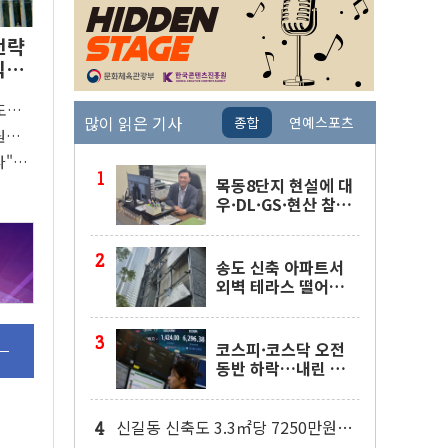
전략
익
도박
많이 읽은 기사
종합
연예스포츠
원으
다"…
준 개편
목동8단지 현설에 대
우·DL·GS·현산 참
여…'공사비 인상 불
가' 조건
송도 신축 아파트서
외벽 테라스 떨어
져…SK에코플랜트
"전수 조사"
코스피·코스닥 오전
동반 하락…내린 종
목이 두 배 넘어
신길동 신축도 3.3㎡당 7250만원…