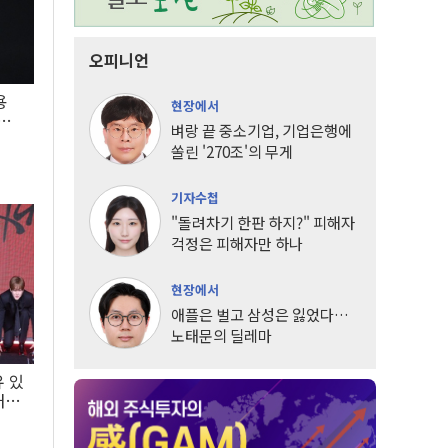
오피니언
용
현장에서
5년
벼랑 끝 중소기업, 기업은행에
쏠린 '270조'의 무게
기자수첩
"돌려차기 한판 하지?" 피해자
걱정은 피해자만 하나
현장에서
애플은 벌고 삼성은 잃었다…
노태문의 딜레마
유 있
내는