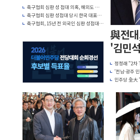
축구협회 심판 성 접대 의혹, 해외도 관심
↑…감독 선임 과정 수사까지 외신 주목
축구협회 심판 성접대 당시 한국 대표팀
7경기 무패 행진
축구협회, 15년 전 외국인 심판 성접대
의혹...월드컵·올림픽 예선도 포함
與전대,
'김민석
정청래 "2차
'전남·광주 민
민주당 全大 