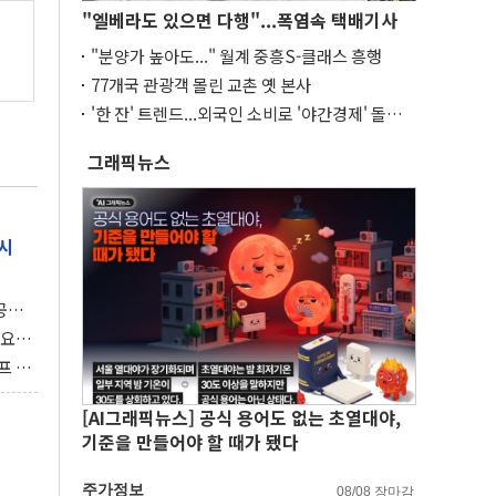
"엘베라도 있으면 다행"...폭염속 택배기사
"분양가 높아도..." 월계 중흥S-클래스 흥행
77개국 관광객 몰린 교촌 옛 본사
'한 잔' 트렌드...외국인 소비로 '야간경제' 돌파
구
그래픽뉴스
시
 공개
과제"
 요
 좌초
프 연
달러 챙
[AI그래픽뉴스] 공식 용어도 없는 초열대야,
기준을 만들어야 할 때가 됐다