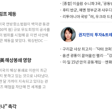
[종합] 이슬람 수니파 3국, '공
협정' 체결… 이스라엘·이란 위
후티 반군, 예멘 정부군과 사우디
럼프 제동
맞설 자체 억지력 강화
공격… 위기 고조되는 또 다른 중
리투아니아 국방 "러, 우크라 드
약고
로 나토 회원국 공격 검토… 거짓
 미국 연방항소법원이 백악관 동관
작전"
600억 원) 규모 무도회장의 공사를
권지언의 투자&트
의 범위를 시험해 온 이번 사안에
큰 제동을 맞았다. 워싱턴DC 연
구리값 사상 최고치…'닥터 코퍼'
하는 경기 신호가 달라졌다
옵션 광풍이 끌어올린 랠리…"
… 美 해상봉쇄 영향
이면에 과열 경고등"
미·일 15년 만의 공동개입…엔화
와의 싸움은 끝나지 않았다
 미국의 해상 봉쇄로 이란이 최근
지 못하고 있는 것으로 나타났다.
한 달 가까이 지속되고 있다는 관
즈 해협을 차단해 전 세계를 고
나" 촉각