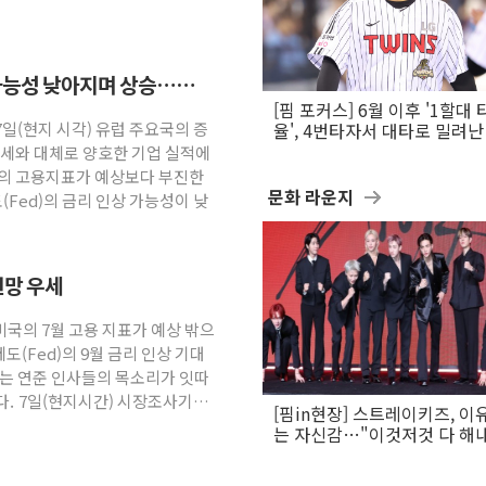
 가능성 낮아지며 상승…
[핌 포커스] 6월 이후 '1할대 
7일(현지 시각) 유럽 주요국의 증
율', 4번타자서 대타로 밀려난 
문보경
강세와 대체로 양호한 기업 실적에
국의 고용지표가 예상보다 부진한
문화 라운지
Fed)의 금리 인상 가능성이 낮
전망 우세
미국의 7월 고용 지표가 예상 밖으
(Fed)의 9월 금리 인상 기대
하는 연준 인사들의 목소리가 잇따
다. 7일(현지시간) 시장조사기관
[핌in현장] 스트레이키즈, 이
는 자신감…"이것저것 다 해
활동 할 것"