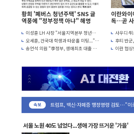
황희 '폐버스 청년주택' SNS 글
이란와이어
역풍에 "정부정책 아냐" 해명
독…곧 사
이성훈 LH 사장 "서울지역본부 청년주
사우디·튀
민주, 오늘 제주·인천 경선 결과 발표...'
택으로"…직원 사기 회복도 숙제
협정' 체
오세훈, 건국대 학생과 타운홀 미팅..."청
후티 반군
한상협, 업계 개인정보 보안 새판 짠다…
협력 구도
년 주택 7.4만가구 공급 실현"
격… 위기
송언석 의원 "李정부, 생애최초 대출 6억
이란 협상단
뉴욕증시, 고용 쇼크에 금리 인상 우려 후
묶고 평균 15억 아파트 사라고 해"
외교...더
트럼프, 쿡 연준 이사 해임 재추진…"26일
유럽증시, 美 고용 예상 밖 부진에 연준 금
최고치
미 연준 매파 기세 꺾이나…고용 감소에 9
[종합] 이슬람 수니파 3국, '공동방위협
트럼프, 백신·자폐증 행정명령 검토…"이
美 항소법원, 백악관 무도회장 공사 중단
속보
이란 핵심 원유 수출항 '하르그섬', 최근 
美 고용 쇼크에 엔화 장중 급등…시장은 "
서울 노원 40도 넘었다...생애 가장 뜨거운 '가을'
[AI MY 뉴스] 뉴욕 반도체주 프리뷰...美