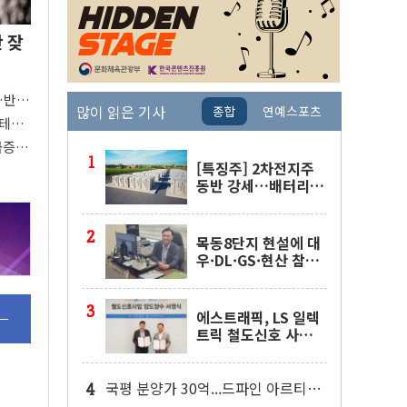
안 잦
"…반도
많이 읽은 기사
종합
연예스포츠
빅테
버팀목
 급증의
[특징주] 2차전지주
동반 강세…배터리3
사 일제히 상승
목동8단지 현설에 대
우·DL·GS·현산 참
여…'공사비 인상 불
가' 조건
에스트래픽, LS 일렉
트릭 철도신호 사업
인수 계약
국평 분양가 30억...드파인 아르티아