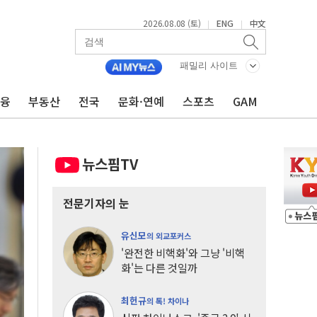
2026.08.08 (토)
ENG
中文
|
|
패밀리 사이트
금융
부동산
전국
문화·연예
스포츠
GAM
뉴스핌TV
전문기자의 눈
유신모
의 외교포커스
'완전한 비핵화'와 그냥 '비핵
화'는 다른 것일까
최헌규
의 톡! 차이나