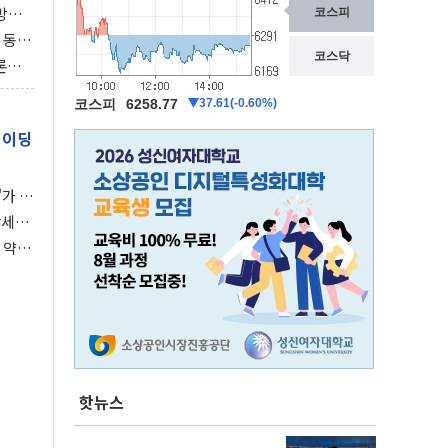
동방위
협에
 동시
동 화
론으
 깃발
레이딩
가 말
강세장
 약세
핫뉴스