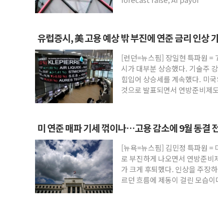
유럽증시, 美 고용 예상 밖 부진에 연준 금리 인상
STOXX 600 지수는 나흘 연속 최고치
[런던=뉴스핌] 장일현 특파원 = 
시가 대부분 상승했다. 기술주 
힘입어 상승세를 계속했다. 미
것으로 발표되면서 연방준비제도(
미 연준 매파 기세 꺾이나…고용 감소에 9월 동결 
[뉴욕=뉴스핌] 김민정 특파원 = 
로 부진하게 나오면서 연방준비제도
가 크게 후퇴했다. 인상을 주장
르던 흐름에 제동이 걸린 모습이
LSEG