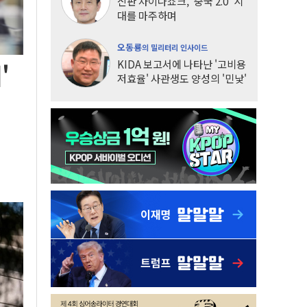
신판 차이나쇼크, '중국 2.0' 시
대를 마주하며
오동룡
의 밀리터리 인사이드
KIDA 보고서에 나타난 '고비용
'
저효율' 사관생도 양성의 '민낯'