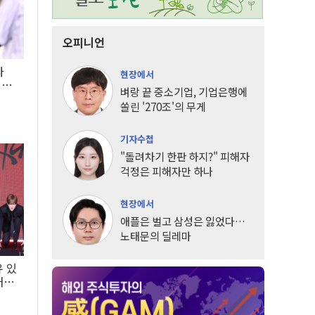
오피니언
타
현장에서
LG
벼랑 끝 중소기업, 기업은행에
쏠린 '270조'의 무게
기자수첩
"돌려차기 한판 하지?" 피해자
걱정은 피해자만 하나
현장에서
애플은 벌고 삼성은 잃었다…
노태문의 딜레마
유 있
내는