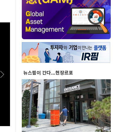
뉴스핌이 간다...현장르포
[폴리티션스토리] "800조 서남권 반도체 투자
[스팟
를 위해"...김원이가 산자위에 남기로 한 이유
이상렬
는?
접 수
여식