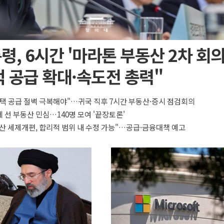
령, 6시간 '마라톤 부동산 2차 회의
 공급 확대·속도전 총력"
택 공급 절벽 극복해야"…귀국 직후 7시간 부동산·증시 점검회의
 선 부동산 민심…140명 모여 '끝장토론'
산 세제개편, 합리적 범위 내 수정 가능"…공급·금융대책 예고