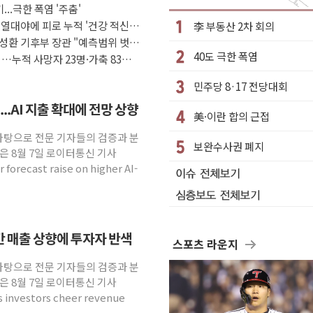
...극한 폭염 '주춤'
상 우려 후퇴…나스닥 선물 1%대 상승
 열대야에 피로 누적 '건강 적신
李 부동산 2차 회의
크'…9월 금리 인상 기대 후퇴
성환 기후부 장관 "예측범위 벗어
40도 극한 폭염
정 체결
…누적 사망자 23명·가축 83만
·클라우드플레어·태양광주↑ VS 트레이드데스크·웬디스↓
민주당 8·17 전당대회
군 실종자 7359명 끝까지 찾겠다"
..AI 지출 확대에 전망 상향
美·이란 합의 근접
시엔 톤 낮춰
 바탕으로 전문 기자들의 검증과 분
.포항시 '시끌'
보완수사권 폐지
은 8월 7일 로이터통신 기사
 밑거름…수도권 집중 완화 전환점"
 forecast raise on higher AI-
연간 매출 상향에 투자자 반색
스포츠 라운지
 바탕으로 전문 기자들의 검증과 분
은 8월 7일 로이터통신 기사
as investors cheer revenue