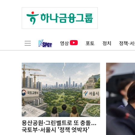
영상
포토
정치
정책·서
용산공원·그린벨트로 또 충돌...
국토부-서울시 '정책 엇박자'