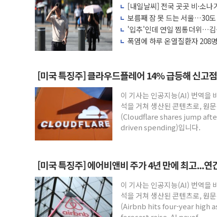
[내일날씨] 전국 곳곳 비·소나기
뉴욕증시 프리뷰, 美 고용 쇼크에 금리 인
보름째 잠 못 드는 서울…30도
[종합] 美 7월 고용 2만3000명 감소 '쇼
호'
'입추'인데 연일 찜통더위…김
나도 즉시대응"
[사진] 이슬람 수니파 3개국, 공동방위협
폭염에 하루 온열질환자 208명
마리 폐사
뉴욕증시 개장 전 특징주...아틀라시안
보훈부, 미 DPAA와 MOU… "6·25 미
[미국 특징주] 클라우드플레어 14% 급등해 신고점.
트럼프 "금리 내려야"…파월 때와 달리 워
이 기사는 인공지능(AI) 번역을
특정 정치인 측근 포항시 정책특보 내정설..
석을 거쳐 생산된 콘텐츠로, 원문
李 "해남 태양광, 대한민국 다음 100년
(Cloudflare shares jump after
driven spending)입니다.
[미국 특징주] 에어비앤비 주가 4년 만에 최고...
이 기사는 인공지능(AI) 번역을
석을 거쳐 생산된 콘텐츠로, 원문
(Airbnb hits four-year high 
forecast raise, AI payof