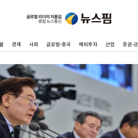
울
경제
사회
글로벌·중국
해외투자
산업
증권·