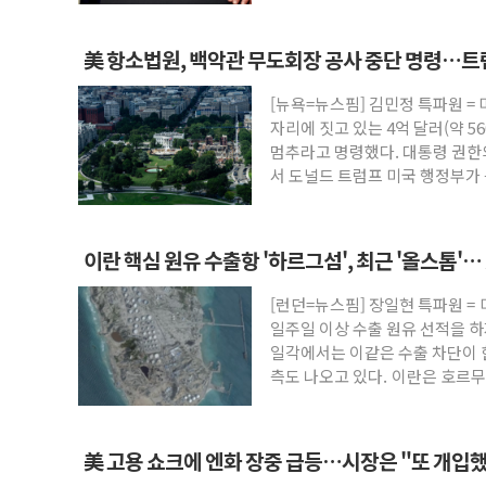
美 항소법원, 백악관 무도회장 공사 중단 명령…트
[뉴욕=뉴스핌] 김민정 특파원 =
자리에 짓고 있는 4억 달러(약 5
멈추라고 명령했다. 대통령 권한
서 도널드 트럼프 미국 행정부가 
방
이란 핵심 원유 수출항 '하르그섬', 최근 '올스톱'
[런던=뉴스핌] 장일현 특파원 =
일주일 이상 수출 원유 선적을 하
일각에서는 이같은 수출 차단이 
측도 나오고 있다. 이란은 호르무
美 고용 쇼크에 엔화 장중 급등…시장은 "또 개입했