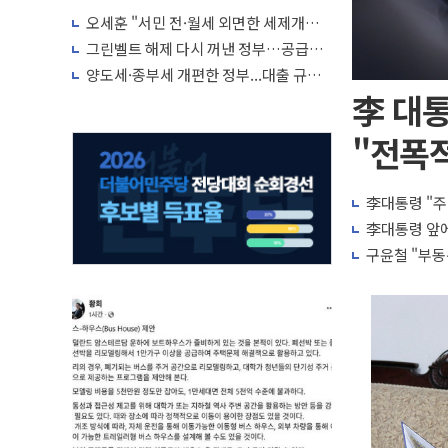
오세훈 "서민 전·월세 외면한 세제개
편"…용산공원 훼손 안 돼
그린벨트 해제 다시 꺼낸 정부…공급난
해소 '단기 효과' 불투명
양도세·종부세 개편한 정부...대출 규제
완화·신규 공급 대책 내놓나
李 대통
"전폭적
李대통령 "주
李대통령 앞에
구윤철 "부동