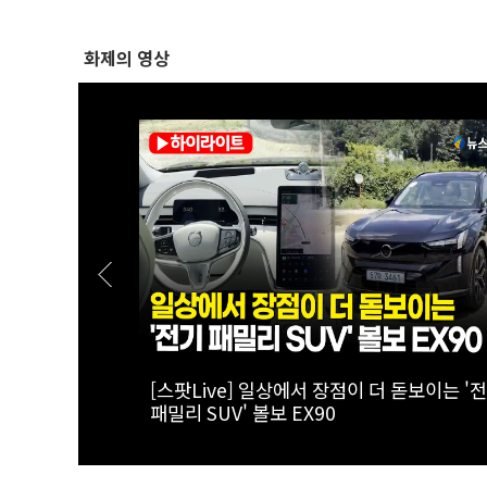
화제의 영상
해자, 국가가
[실전! 해외주식] 광둥성 반도체 생태계 리더
어"｜
세미', 창업판 상장 도전
찬