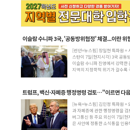
이슬람 수니파 3국, '공동방위협정' 체결...이란 
[런던=뉴스핌] 장일현 특파원 
스탄이 7일(현지시각) 3국 공동
이슬람 수니파 진영에서 강력한 
지역의 지정학적 위기가 갈수록 
인
트럼프, 백신·자폐증 행정명령 검토…"이르면 다음
[뉴욕=뉴스핌] 김민정 특파원 =
과 자폐증에 관한 행정명령을 
버그통신 등 주요 외신이 7일(
은 사안에 정통한 소식통을 인용
음 주 중 나올