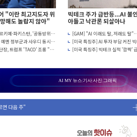
 "이란 최고지도자 위
빅테크 주가 급반등...AI 불
망해도 놀랍지 않아"
아들고 낙관론 되살아나
르키예·파키스탄, '공동방위
[GAM] "AI 이래도 탈, 저래도 탈
김민석 재역전 vs 정청래 격차 확대'
결… 수니파 국가들의 새 안보
체·빅테크 현기증 장세, 왜?
, 예멘 정부군과 사우디 동시 공
[미국 특징주] AI 투자 부담 커진 
'자율규제단체' 타진
 고조되는 또 다른 중동 화약고
크…2.3조 달러 클라우드 수주가 
장, 트럼프 'TACO' 조롱 "쇼
[미국 특징주] 빅테크 실적 '깜짝'
퇴…S&P500 최고치
 이상 필요 없다"
비밀은 앤스로픽 평가이익
까지 의혹 소명" 요구
리 인상 가능성 낮아지며 상승… STOXX 600 지수는 나흘 연속
월 동결 전망 우세
AI MY 뉴스
|
기사
|
사진
|
그래픽
정' 체결… 이스라엘·이란 위협에 맞설 자체 억지력 강화
르면 다음 주"
 명령…트럼프 제동
1주일 이상 '올스톱'… 美 해상봉쇄 영향
또 개입했나" 촉각
 고용 쇼크에 반도체주 '활짝'