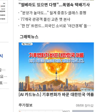
"엘베라도 있으면 다행"...폭염속 택배기사
"분양가 높아도..." 월계 중흥S-클래스 흥행
77개국 관광객 몰린 교촌 옛 본사
'한 잔' 트렌드...외국인 소비로 '야간경제' 돌파
구
그래픽뉴스
시
 공개
과제"
 요
 좌초
프 연
달러 챙
[AI 카드뉴스] 기후변화가 바꾼 대한민국 여름