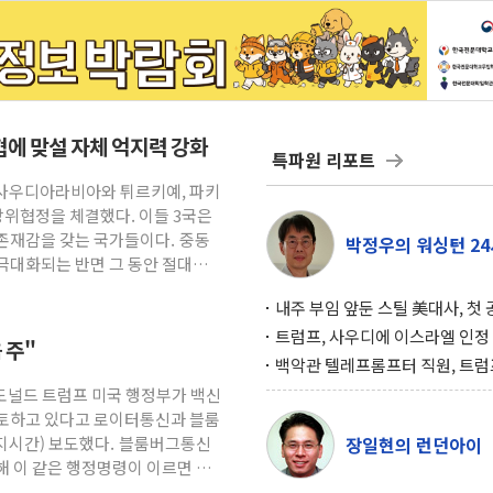
위협에 맞설 자체 억지력 강화
특파원 리포트
= 사우디아라비아와 튀르키예, 파키
방위협정을 체결했다. 이들 3국은
존재감을 갖는 국가들이다. 중동
박정우의 워싱턴 24
극대화되는 반면 그 동안 절대적
내주 부임 앞둔 스틸 美대사, 첫
행사서 "한미동맹 강화 최우선 
트럼프, 사우디에 이스라엘 인정
 주"
구…원자력 협정 서명 하루 만에
백악관 텔레프롬프터 직원, 트럼
위기
설 미리 보고 베팅 시장서 10만
 도널드 트럼프 미국 행정부가 백신
겨
검토하고 있다고 로이터통신과 블룸
현지시간) 보도했다. 블룸버그통신
장일현의 런던아이
해 이 같은 행정명령이 이르면 다