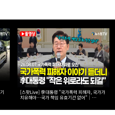
 '캔
[폴리티션스토리] '도초도 소년에서 국회의원까
지'...김원이 의원의 단짠단짠 인생사 | 1부 ' 인
간 김원이' 편