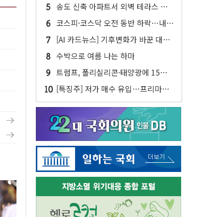
15가구 '줍줍' 나왔다
송도 신축 아파트서 외벽 테라스 떨
어져…SK에코플랜트 "전수 조사"
코스피·코스닥 오전 동반 하락…내
린 종목이 두 배 넘어
[AI 카드뉴스] 기후변화가 바꾼 대한
민국 여름
수박으로 여름 나는 하마
트럼프, 폴리실리콘·태양광에 15%
관세…한국 등엔 '합산 상한' 적용
[특징주] 저가 매수 유입…프리마켓
대형주 소폭 반등