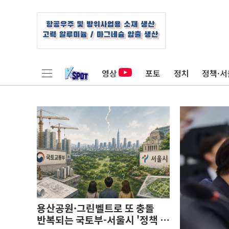
영상
포토
정치
정책·서
용산공원·그린벨트로 또 충돌
반복되는 국토부-서울시 '정책 엇