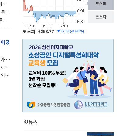
동방위
협에
 동시
동 화
론으
 깃발
레이딩
가 말
강세장
 약세
핫뉴스