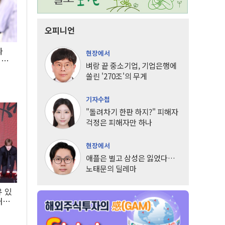
오피니언
타
현장에서
LG
벼랑 끝 중소기업, 기업은행에
쏠린 '270조'의 무게
기자수첩
"돌려차기 한판 하지?" 피해자
걱정은 피해자만 하나
현장에서
애플은 벌고 삼성은 잃었다…
노태문의 딜레마
유 있
내는