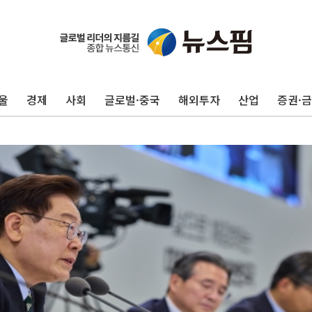
울
경제
사회
글로벌·중국
해외투자
산업
증권·