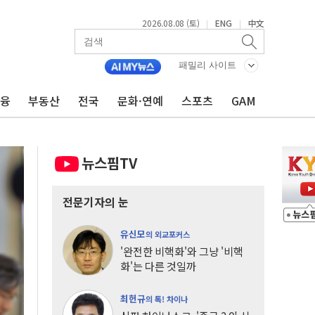
2026.08.08 (토)
ENG
中文
|
|
패밀리 사이트
금융
부동산
전국
문화·연예
스포츠
GAM
뉴스핌TV
전문기자의 눈
유신모
의 외교포커스
'완전한 비핵화'와 그냥 '비핵
화'는 다른 것일까
최헌규
의 톡! 차이나