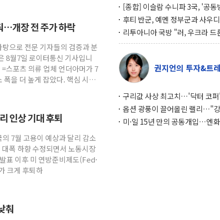
[종합] 이슬람 수니파 3국, '공
협정' 체결… 이스라엘·이란 위
후티 반군, 예멘 정부군과 사우디
춰…개장 전 주가 하락
맞설 자체 억지력 강화
공격… 위기 고조되는 또 다른 중
리투아니아 국방 "러, 우크라 드
약고
로 나토 회원국 공격 검토… 거짓
 바탕으로 전문 기자들의 검증과 분
작전"
은 8월7일 로이터통신 기사입니
권지언의 투자&트
원 =스포츠 의류 업체 언더아머가 7
 폭을 더 높게 잡았다. 핵심 시장
구리값 사상 최고치…'닥터 코퍼'
하는 경기 신호가 달라졌다
옵션 광풍이 끌어올린 랠리…"
금리 인상 기대 후퇴
이면에 과열 경고등"
미·일 15년 만의 공동개입…엔화
와의 싸움은 끝나지 않았다
국의 7월 고용이 예상과 달리 감소
도 대폭 하향 수정되면서 노동시장
발표 이후 미 연방준비제도(Fed·
대가 크게 후퇴하
 낮춰