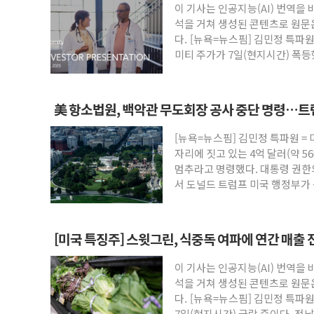
이 기사는 인공지능(AI) 번역을
보훈부, 미 DPAA와 MOU… "6·25 미
석을 거쳐 생성된 콘텐츠로 원문
트럼프 "금리 내려야"…파월 때와 달리 워
다. [뉴욕=뉴스핌] 김민정 특파
미티 주가가 7일(현지시간) 폭등
특정 정치인 측근 포항시 정책특보 내정설..
인공
李 "해남 태양광, 대한민국 다음 100년
李 대통령, '6시간 마라톤 부동산 2차 회
美 항소법원, 백악관 무도회장 공사 중단 명령…트
트럼프, 中 겨냥 폴리실리콘 관세 15% 
[뉴욕=뉴스핌] 김민정 특파원 =
[사진] 빈살만과 에르도안의 만남
자리에 짓고 있는 4억 달러(약 5
이란와이어 "이란 최고지도자 위독…곧 사
멈추라고 명령했다. 대통령 권한
서 도널드 트럼프 미국 행정부가 
방
[미국 특징주] 스윗그린, 식중독 여파에 연간 매출 
이 기사는 인공지능(AI) 번역을
석을 거쳐 생성된 콘텐츠로 원문
다. [뉴욕=뉴스핌] 김민정 특파
7일(현지시간) 급락 중이다. 전