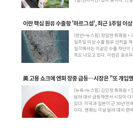
이란 핵심 원유 수출항 '하르그섬', 최근 1주일 이상
향
[런던=뉴스핌] 장일현 특파원 =
일주일 이상 수출 원유 선적을 하
일각에서는 이같은 수출 차단이 
측도 나오고 있다. 이란은 호르무
美 고용 쇼크에 엔화 장중 급등…시장은 "또 개입했
[뉴욕=뉴스핌] 김민정 특파원 =
달러 대비 급등하면서 시장이 다
있다. 미국과 일본이 근 30년 만
이다. 엔화는 이날 달러 대비 한때