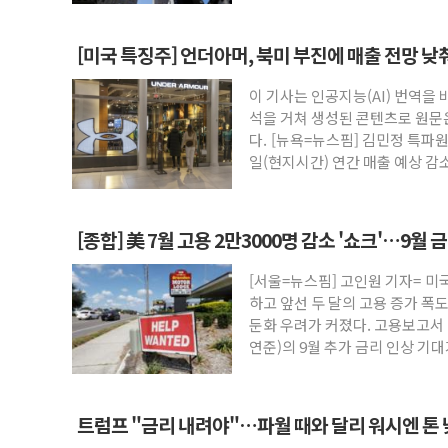
[미국 특징주] 언더아머, 북미 부진에 매출 전망 낮
이 기사는 인공지능(AI) 번역을
석을 거쳐 생성된 콘텐츠로 원문
다. [뉴욕=뉴스핌] 김민정 특파
일(현지시간) 연간 매출 예상 감소
인
[종합] 美 7월 고용 2만3000명 감소 '쇼크'…9월 
[서울=뉴스핌] 고인원 기자= 미
하고 앞선 두 달의 고용 증가 폭
둔화 우려가 커졌다. 고용보고서 
연준)의 9월 추가 금리 인상 기
트럼프 "금리 내려야"…파월 때와 달리 워시엔 톤