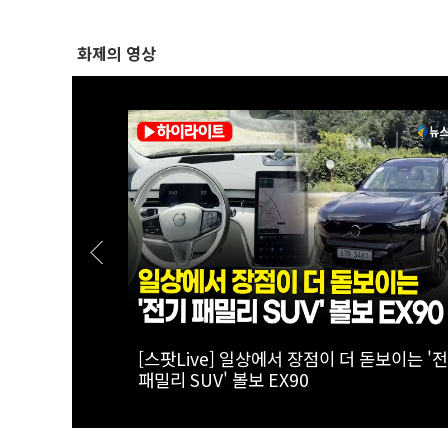
화제의 영상
옥 고집한다
[스팟Live] 李대통령 "국가폭력 피해자, 국
퍼런 일갈 |
치유해야…국가 책임 유효기간 없어"｜
정상화 특별위
26.08.07 국가폭력 피해자 위로 오찬