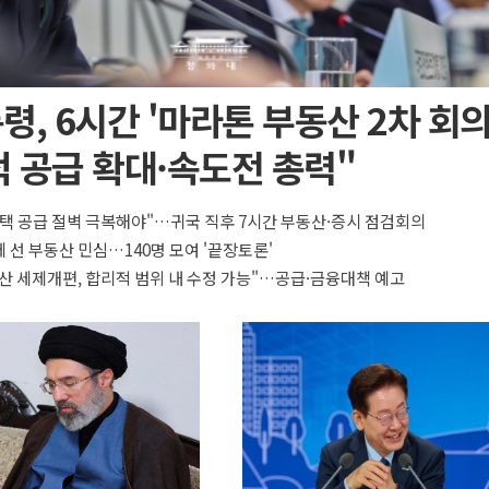
령, 6시간 '마라톤 부동산 2차 회의
 공급 확대·속도전 총력"
택 공급 절벽 극복해야"…귀국 직후 7시간 부동산·증시 점검회의
 선 부동산 민심…140명 모여 '끝장토론'
산 세제개편, 합리적 범위 내 수정 가능"…공급·금융대책 예고