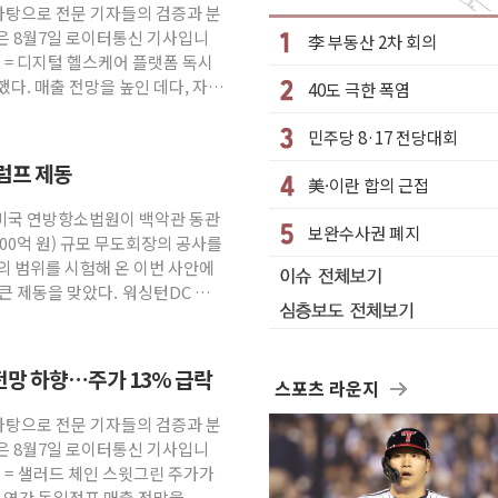
 바탕으로 전문 기자들의 검증과 분
군 실종자 7359명 끝까지 찾겠다"
은 8월7일 로이터통신 기사입니
李 부동산 2차 회의
시엔 톤 낮춰
원 = 디지털 헬스케어 플랫폼 독시
했다. 매출 전망을 높인 데다, 자사
40도 극한 폭염
.포항시 '시끌'
 밑거름…수도권 집중 완화 전환점"
민주당 8·17 전당대회
의' 주재… "전폭적 공급 확대·속도전 총력"
럼프 제동
美·이란 합의 근접
부과…美 태양광주 급등
 미국 연방항소법원이 백악관 동관
보완수사권 폐지
600억 원) 규모 무도회장의 공사를
망해도 놀랍지 않아"
의 범위를 시험해 온 이번 사안에
큰 제동을 맞았다. 워싱턴DC 연
전망 하향…주가 13% 급락
스포츠 라운지
 바탕으로 전문 기자들의 검증과 분
은 8월7일 로이터통신 기사입니
원 = 샐러드 체인 스윗그린 주가가
날 연간 동일점포 매출 전망을