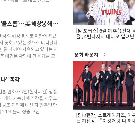
 '올스톱'… 美 해상봉쇄 영
[핌 포커스] 6월 이후 '1할대 
 미국의 해상 봉쇄로 이란이 최근
율', 4번타자서 대타로 밀려난 
문보경
지 못하고 있는 것으로 나타났다.
한 달 가까이 지속되고 있다는 관
문화 라운지
즈 해협을 차단해 전 세계를 고
나" 촉각
 일본 엔화가 7일(현지시간) 장중
시 개입 가능성에 촉각을 세우고
에 공조 개입에 나선 지 일주일 만
 1.1% 올라 장중 고점
[핌in현장] 스트레이키즈, 이
는 자신감…"이것저것 다 해
활동 할 것"