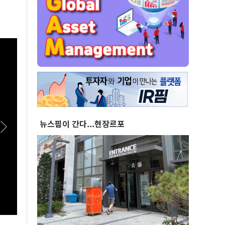
뉴스핌이 간다...현장르포
[스팟Live] 한자리에 모인 장군들...李대통령,
[실전
이상렬 대장 등 진급 장성 4명에 삼정검 수치 직
AAD
접 수여｜26.08.07 장성 진급·삼정검 수치 수
여식