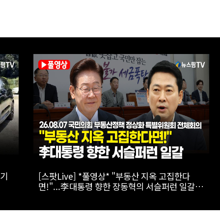
가가
[실전! 해외주식] 광둥성 반도체 생태계 리더 '캔
세미', 창업판 상장 도전