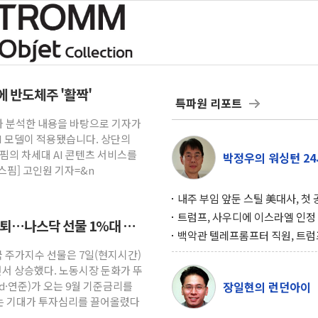
크에 반도체주 '활짝'
특파원 리포트
턴트가 분석한 내용을 바탕으로 기자가
AI 모델이 적용됐습니다. 상단의
뉴스핌의 차세대 AI 콘텐츠 서비스를
박정우의 워싱턴 24
스핌] 고인원 기자=&n
내주 부임 앞둔 스틸 美대사, 첫
행사서 "한미동맹 강화 최우선 
트럼프, 사우디에 이스라엘 인정
후퇴…나스닥 선물 1%대 상
구…원자력 협정 서명 하루 만에
백악관 텔레프롬프터 직원, 트럼
위기
설 미리 보고 베팅 시장서 10만
국 주가지수 선물은 7일(현지시간)
겨
면서 상승했다. 노동시장 둔화가 뚜
·연준)가 오는 9월 기준금리를
장일현의 런던아이
는 기대가 투자심리를 끌어올렸다