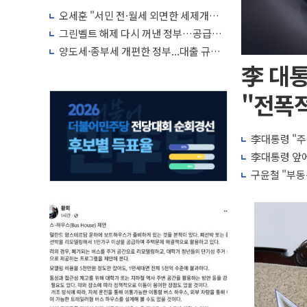
박자'
오세훈 "서민 전·월세 외면한 세제개
편"…용산공원 훼손 안 돼
그린벨트 해제 다시 꺼낸 정부…공급난
해소 '단기 효과' 불투명
양도세·종부세 개편한 정부...대출 규제
완화·신규 공급 대책 내놓나
李 대통
"전폭적
李대통령 "주
李대통령 앞에
구윤철 "부동