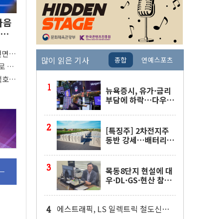
다음
 완
전면
많이 읽은 기사
종합
연예스포츠
"
로 활
 착수
택호
지
뉴욕증시, 유가·금리
부담에 하락…다우 5
거래일 랠리 '마침표'
[특징주] 2차전지주
동반 강세…배터리3
사 일제히 상승
목동8단지 현설에 대
우·DL·GS·현산 참
여…'공사비 인상 불
가' 조건
에스트래픽, LS 일렉트릭 철도신호