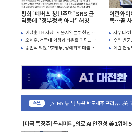
황희 '폐버스 청년주택' SNS 글
이란와이어
역풍에 "정부정책 아냐" 해명
독…곧 사
이성훈 LH 사장 "서울지역본부 청년주
사우디·튀
유럽증시, 美 고용 예상 밖 부진에 연준 금
택으로"…직원 사기 회복도 숙제
협정' 체
최고치
오세훈, 건국대 학생과 타운홀 미팅..."청
후티 반군
미 연준 매파 기세 꺾이나…고용 감소에 9
협력 구도
년 주택 7.4만가구 공급 실현"
격… 위기
송언석 의원 "李정부, 생애최초 대출 6억
이란 협상단
[종합] 이슬람 수니파 3국, '공동방위협
묶고 평균 15억 아파트 사라고 해"
외교...더
트럼프, 백신·자폐증 행정명령 검토…"이
美 항소법원, 백악관 무도회장 공사 중단
이란 핵심 원유 수출항 '하르그섬', 최근 
美 고용 쇼크에 엔화 장중 급등…시장은 "
[AI MY 뉴스] 뉴욕 반도체주 프리뷰...美
뉴욕증시 프리뷰, 美 고용 쇼크에 금리 인
속보
[종합] 美 7월 고용 2만3000명 감소 '쇼
[사진] 이슬람 수니파 3개국, 공동방위협
[미국 특징주] 독시미티, 의료 AI 안전성 美 1위에 
뉴욕증시 개장 전 특징주...아틀라시안