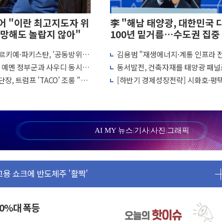
 "이란 최고지도자 위
李 "해남 태양광, 대한민국 
망해도 놀랍지 않아"
100년 밑거름…수도권 집중
화 전환점"
르키예·파키스탄, '공동방위
김용범 "재생에너지·계통 인프라 
리 인상 가능성 낮아지며 상승… STOXX 600 지수는 나흘 연속
결… 수니파 국가들의 새 안보
개편…8월 '국가 에너지 비전' 발표
, 예멘 정부군과 사우디 동시 공
동서발전, 건축자재를 태양광 패널
월 동결 전망 우세
 고조되는 또 다른 중동 화약고
용한다…차세대 에너지 기술 실증
장, 트럼프 'TACO' 조롱 "쇼
[하반기 경제성장전략] 시화호·평
정' 체결… 이스라엘·이란 위협에 맞설 자체 억지력 강화
 이상 필요 없다"
에 대규모 태양광 추진…재생에너
르면 다음 주"
100GW 속도
 명령…트럼프 제동
1주일 이상 '올스톱'… 美 해상봉쇄 영향
AI MY 뉴스
|
기사
|
사진
|
그래픽
또 개입했나" 촉각
 고용 쇼크에 반도체주 '활짝'
상 우려 후퇴…나스닥 선물 1%대 상승
크'…9월 금리 인상 기대 후퇴
정 체결
50%대 폭등
·클라우드플레어·태양광주↑ VS 트레이드데스크·웬디스↓