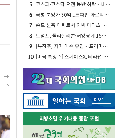
사업 인수 계약
코스피·코스닥 오전 동반 하락…내
린 종목이 두 배 넘어
국평 분양가 30억...드파인 아르티아
15가구 '줍줍' 나왔다
송도 신축 아파트서 외벽 테라스 떨
어져…SK에코플랜트 "전수 조사"
트럼프, 폴리실리콘·태양광에 15%
관세…한국 등엔 '합산 상한' 적용
[특징주] 저가 매수 유입…프리마켓
대형주 소폭 반등
[미국 특징주] 스페이스X, 테라팹 부
지에 천연가스 발전소 건설 예정