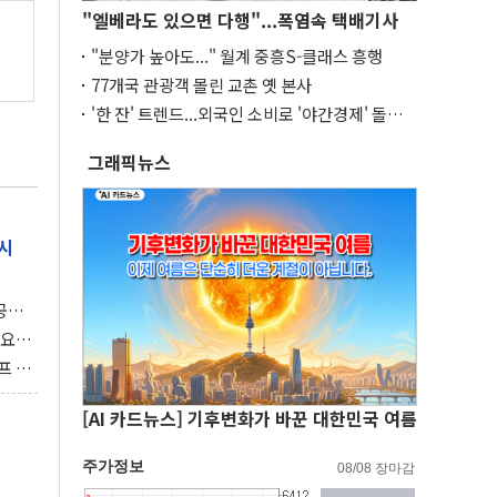
"엘베라도 있으면 다행"...폭염속 택배기사
"분양가 높아도..." 월계 중흥S-클래스 흥행
77개국 관광객 몰린 교촌 옛 본사
'한 잔' 트렌드...외국인 소비로 '야간경제' 돌파
구
그래픽뉴스
시
 공개
과제"
 요
 좌초
프 연
달러 챙
[AI 카드뉴스] 기후변화가 바꾼 대한민국 여름