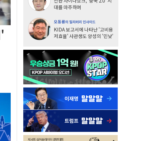
신판 차이나쇼크, '중국 2.0' 시
대를 마주하며
오동룡
의 밀리터리 인사이드
KIDA 보고서에 나타난 '고비용
'
저효율' 사관생도 양성의 '민낯'