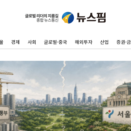
울
경제
사회
글로벌·중국
해외투자
산업
증권·