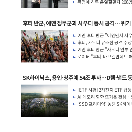
나도 즉시대응"
폭염에 하루 온열질환자 208명
마리 폐사
후티 반군, 예멘 정부군과 사우디 동시 공격… 위기
고
예멘 후티 반군 "아덴만서 사우
격"
후티, 사우디 유조선 공격 주
예멘 후티 반군 "사우디 얀부 
격"
로이터 "후티, 바브엘만데브 
토… 中 선박은 제외"
SK하이닉스, 용인·청주에 54조 투자…D램·낸드
[ETF 시황] 2차전지 ETF 
AI 메모리 향한 뜨거운 관심…S
술력 과시
'SSD 프리미엄' 놓친 SK하