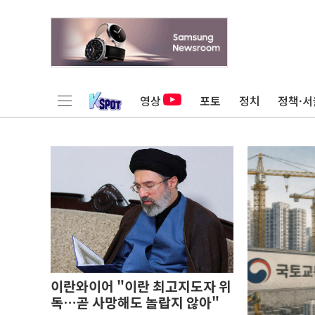
영상
포토
정치
정책·서
이란와이어 "이란 최고지도자 위
독…곧 사망해도 놀랍지 않아"