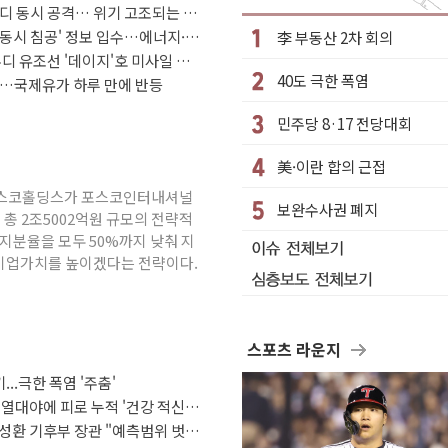
우디 동시 공격… 위기 고조되는 또
한낮 총수요 104.3GW 기록
 동시 침공' 정보 입수…에너지·
李 부동산 2차 회의
격… 위기 고조되는 또 다른 중동 화약고
디 유조선 '데이지'호 미사일 공
40도 극한 폭염
 여름나기 [뉴스핌 줌인]
장…국제유가 하루 만에 반등
피제 실시
민주당 8·17 전당대회
매각
美·이란 합의 근접
 사망
 포스코홀딩스가 포스코인터내셔널
누적 온열질환자 2872명
보완수사권 폐지
 총 2조5002억원 규모의 전략적
제안에 與 내부서 '총선·대선 직격탄' 우려
지분율을 모두 50%까지 낮춰 지
기업가치를 높이겠다는 전략이다.
스포츠 라운지
...극한 폭염 '주춤'
 열대야에 피로 누적 '건강 적신
성환 기후부 장관 "예측범위 벗어