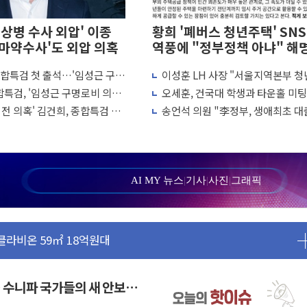
채상병 수사 외압' 이종
황희 '폐버스 청년주택' SNS
관 마약수사'도 외압 의혹
역풍에 "정부정책 아냐" 해
종합특검 첫 출석…'임성근 구명
이성훈 LH 사장 "서울지역본부 
선 수사 참고인
택으로"…직원 사기 회복도 숙제
합특검, '임성근 구명로비 의혹'
오세훈, 건국대 학생과 타운홀 미팅.
망해도 놀랍지 않아"
일 첫 소환
년 주택 7.4만가구 공급 실현"
전 의혹' 김건희, 종합특검 출
송언석 의원 "李정부, 생애최초 대
W 태양광 착공…여의도 1.6배 규모
 연기
묶고 평균 15억 아파트 사라고 해"
하락...금융주 낙폭 커
"정부정책 아냐" 해명
 8~9일 최대 100mm 호우
AI MY 뉴스
|
기사
|
사진
|
그래픽
' 체결… 수니파 국가들의 새 안보 협력 구도
클라비온 59㎡ 18억원대
토부-서울시 '정책 엇박자'
극'…생애최초만 경쟁 치열
보…고래·ETF 매수에도 고유가·금리·입법 지연 '삼중 부담'
 수니파 국가들의 새 안보
마감...석유·가스주 올랐지만 빈그룹이 상쇄