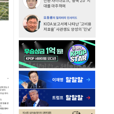
신판 차이나쇼크, '중국 2.0' 시
대를 마주하며
오동룡
의 밀리터리 인사이드
KIDA 보고서에 나타난 '고비용
저효율' 사관생도 양성의 '민낯'