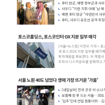
후티 반군, 예멘 정부군과 사
'찜통더위'에 전력수요 역대 최고치 경신…
다른 중동 화약고
사우디 "이란 지휘 아래 '남·북
후티 반군, 예멘 정부군과 사우디 동시 공
항만 표적"
예멘 후티 반군 "아덴만서 사우
격"
42.5도 역대급 폭염…동물들도 특별식으로
후티, 사우디 유조선 공격 주
경찰, 9월부터 '가족 사건' 못 맡는다…상
포스코홀딩스, 포스코인터·DX 지분 일부 
포스코홀딩스, 포스코인터·DX 지분 일부 매각
태국 학교서 중학생 총기 난사...최소 7명
[서울=뉴스핌] 이찬우 기자 =
40.2도 찍은 서울 등 폭염중대경보 해제…
과 포스코DX 지분 일부를 매각해
"文정부 악몽 재현 안돼"...李 부동산 세
투자재원을 확보한다. 두 계열사 
주회사 디스카운트를 완화하고 
서울 노원 40도 넘었다 생애 가장 뜨거운 '가을'
[내일날씨] 전국 곳곳 비·소나기
보름째 잠 못 드는 서울…30도
호'
'입추'인데 연일 찜통더위…김