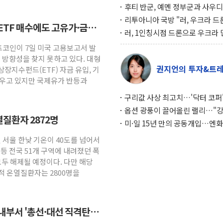
후티 반군, 예멘 정부군과 사우디
공격… 위기 고조되는 또 다른 중
리투아니아 국방 "러, 우크라 드
ETF 매수에도 고유가·금리
약고
로 나토 회원국 공격 검토… 거짓
러, 1인칭시점 드론으로 우크라 
작전"
인 '사파리' 공격… 시민들 공포
트코인이 7일 미국 고용보고서 발
대화 전략
 방향성을 찾지 못하고 있다. 대형
권지언의 투자&트
장지수펀드(ETF) 자금 유입, 기
키우고 있지만 국제유가 반등과
구리값 사상 최고치…'닥터 코퍼'
하는 경기 신호가 달라졌다
옵션 광풍이 끌어올린 랠리…"
열질환자 2872명
이면에 과열 경고등"
미·일 15년 만의 공동개입…엔화
와의 싸움은 끝나지 않았다
일 서울 한낮 기온이 40도를 넘어서
 등 전국 51개 구역에 내려졌던 폭
두 해제될 예정이다. 다만 해당
적 온열질환자는 2800명을
 내부서 '총선·대선 직격탄'