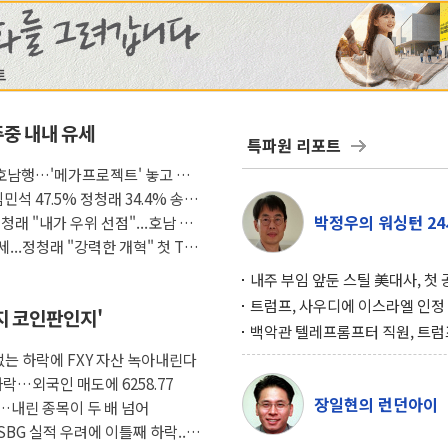
주중 내내 유세
특파원 리포트
 호남행…'메가프로젝트' 놓고 적
민석 47.5% 정청래 34.4% 송영
박정우의 워싱턴 24
정청래 "내가 우위 선점"...호남 공
...정청래 "강력한 개혁" 첫 TV
내주 부임 앞둔 스틸 美대사, 첫
행사서 "한미동맹 강화 최우선 
트럼프, 사우디에 이스라엘 인정
인지 코인판인지'
구…원자력 협정 서명 하루 만에
백악관 텔레프롬프터 직원, 트럼
위기
설 미리 보고 베팅 시장서 10만
 없는 하락에 FXY 자산 녹아내린다
겨
하락…외국인 매도에 6258.77
장일현의 런던아이
…내린 종목이 두 배 넘어
SBG 실적 우려에 이틀째 하락...