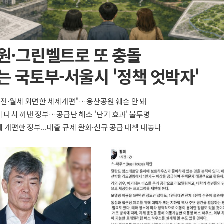
원·그린벨트로 또 충돌
 국토부-서울시 '정책 엇박자'
 전·월세 외면한 세제개편"…용산공원 훼손 안 돼
 다시 꺼낸 정부…공급난 해소 '단기 효과' 불투명
 개편한 정부...대출 규제 완화·신규 공급 대책 내놓나