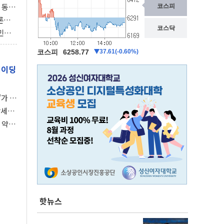
 동시
동 화
론으
 깃발
민간
감 극
레이딩
가 말
강세장
 약세
핫뉴스