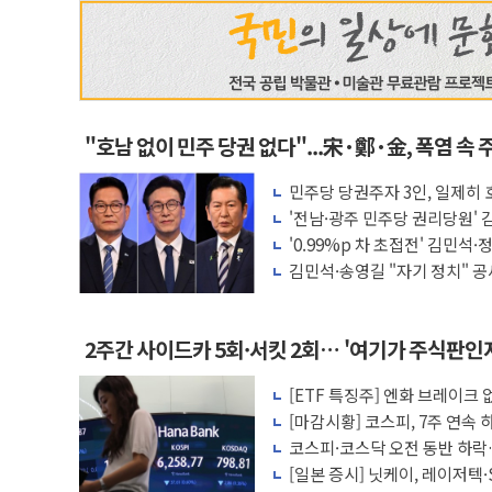
"호남 없이 민주 당권 없다"...宋·鄭·金, 폭염 속 
민주당 당권주자 3인, 일제히
임자 경쟁
'전남·광주 민주당 권리당원' 김
길 14.6%
'0.99%p 차 초접전' 김민석·
략 총력전
김민석·송영길 "자기 정치" 공세
토론 격돌
2주간 사이드카 5회·서킷 2회… '여기가 주식판
[ETF 특징주] 엔화 브레이크
[마감시황] 코스피, 7주 연속 
코스피·코스닥 오전 동반 하락
[일본 증시] 닛케이, 레이저텍·