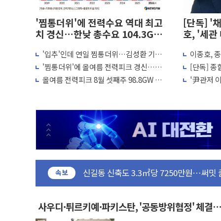
'찜통더위'에 전력수요 역대 최고
[단독] '
치 경신…한낮 총수요 104.3GW
호, '세
기록
'입추'인데 연일 찜통더위…김성환 기후
이종호, 
[사진] 빈살만과 에르도안의 만남
부 장관 "예측범위 벗어나도 즉시대응"
로비' 윗
'찜통더위'에 올여름 전력피크 경신…저
[단독] 종
이란와이어 "이란 최고지도자 위독…곧 사
녁 7시 93.8GW 기록
이종호 30
올여름 전력피크 8월 셋째주 98.8GW 전
'尹관저 이
남동발전, 해남군에 국내 최대 규모 400M
망 '사상최대'
석 22일로
[인도증시] 중동 불안 속 유가 상승에 소폭 
황희 '폐버스 청년주택' SNS 글 역풍에 
폭염 누그러지고 가뭄 숙지나...경북동해안권
사우디·튀르키예·파키스탄, '공동방위협정
신길동 신축도 3.3㎡당 7250만원…써밋 
용산공원·그린벨트로 또 충돌…반복되는 국
속보
[AI 부동산 투데이] 특공 전략도 '극과 
[코인시황] 비트코인 6만4000달러대 횡
사우디·튀르키예·파키스탄, '공동방위협정' 체결…
협력 구도
[베트남 증시] 유동성 부진 지속, 강보합 