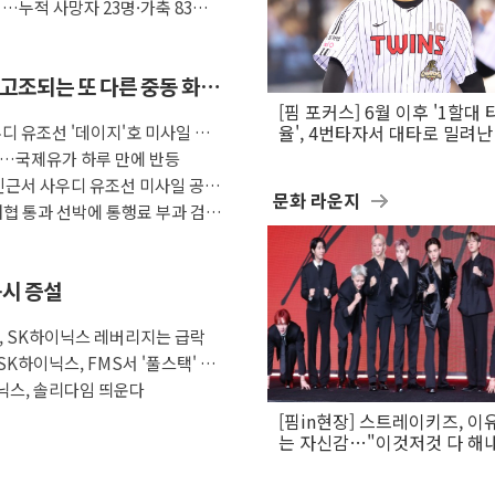
…누적 사망자 23명·가축 83만
 고조되는 또 다른 중동 화약
[핌 포커스] 6월 이후 '1할대 
디 유조선 '데이지'호 미사일 공
율', 4번타자서 대타로 밀려난 
문보경
장…국제유가 하루 만에 반등
인근서 사우디 유조선 미사일 공
문화 라운지
해협 통과 선박에 통행료 부과 검
 동시 증설
급등, SK하이닉스 레버리지는 급락
K하이닉스, FMS서 '풀스택' 기
이닉스, 솔리다임 띄운다
[핌in현장] 스트레이키즈, 이
는 자신감…"이것저것 다 해
활동 할 것"