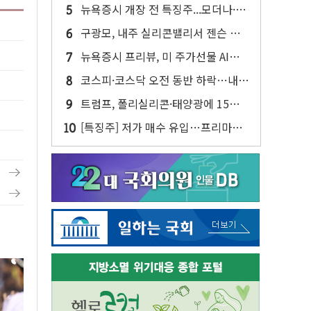
사업 인수 계약
뉴욕증시 개장 전 특징주...모더나·아
이온큐·도어대시↑ VS 샌디스크·피
구광모, 내주 실리콘밸리서 젠슨 황
그마·앱러빈↓
재회…로봇·AI 데이터센터·모빌리티
뉴욕증시 프리뷰, 미 주가선물 AI주
구체화
차익실현 속 혼조세...웨스턴디지털·
코스피·코스닥 오전 동반 하락…내
샌디스크↓
린 종목이 두 배 넘어
트럼프, 폴리실리콘·태양광에 15%
관세…한국 등엔 '합산 상한' 적용
[특징주] 저가 매수 유입…프리마켓
대형주 소폭 반등