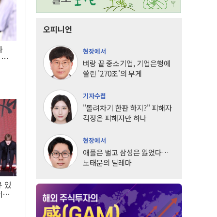
오피니언
타
현장에서
LG
벼랑 끝 중소기업, 기업은행에
쏠린 '270조'의 무게
기자수첩
"돌려차기 한판 하지?" 피해자
걱정은 피해자만 하나
현장에서
애플은 벌고 삼성은 잃었다…
노태문의 딜레마
유 있
내는