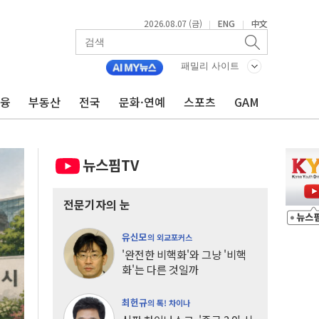
2026.08.07 (금)
ENG
中文
|
|
패밀리 사이트
금융
부동산
전국
문화·연예
스포츠
GAM
뉴스핌TV
전문기자의 눈
유신모
의 외교포커스
'완전한 비핵화'와 그냥 '비핵
화'는 다른 것일까
최헌규
의 톡! 차이나