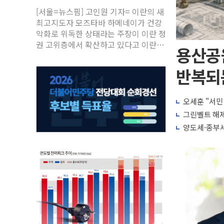
[서울=뉴스핌] 고인원 기자= 이란의 새
최고지도자 모즈타바 하메네이가 건강
악화로 위독한 상태라는 주장이 이란 정
권 고위층에서 확산하고 있다고 이란 반
용산공
체제 매체 이란와이어가 6일(현지시간)
보도했다. 이란와이어는 마수드 페제시
반복되는
키안 대통령 정부와 가까운 소식통 2명
을 인용해 모즈타바가 지난 2월 28일
미국의 최고지도자 관저 공격으로 아버
오세훈 "서민
지와 다
그린벨트 해제
양도세·종부세