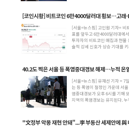
토픽스는 상승
[코인시황] 비트코인 6만4000달러대 횡보…고래·
·입법 지연 '삼중 부담'
[서울=뉴스핌] 고인원 기자= 비
표를 앞두고 6만4000달러대에서
투자자의 비트코인 매집과 현물 상
술적 강세 신호가 상승 기대를 
40.2도 찍은 서울 등 폭염중대경보 해제…누적 온
[서울=뉴스핌] 유재선 기자 = 7
는 등 폭염이 절정인 가운데 서울
염중대경보가 오후 6시를 기해 모
지역의 폭염경보는 유지된다. 누
"文정부 악몽 재현 안돼"...李 부동산 세제안에 與
우려