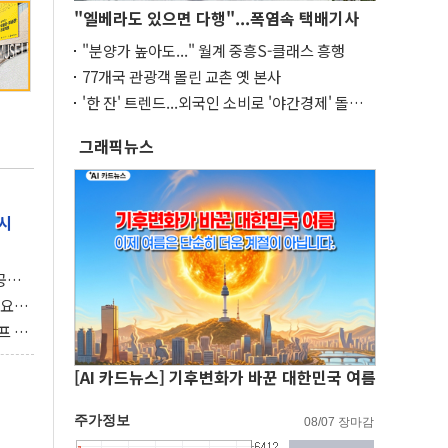
"엘베라도 있으면 다행"...폭염속 택배기사
"분양가 높아도..." 월계 중흥S-클래스 흥행
77개국 관광객 몰린 교촌 옛 본사
'한 잔' 트렌드...외국인 소비로 '야간경제' 돌파
구
그래픽뉴스
시
 공개
과제"
 요
 좌초
프 연
달러 챙
[AI 카드뉴스] 기후변화가 바꾼 대한민국 여름