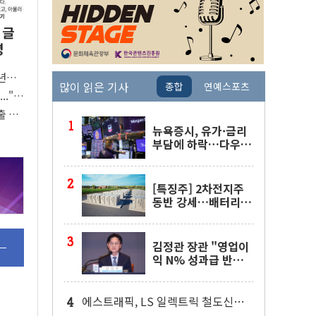
 글
명
청년주
많이 읽은 기사
종합
연예스포츠
.."청
출 6억
뉴욕증시, 유가·금리
부담에 하락…다우 5
거래일 랠리 '마침표'
[특징주] 2차전지주
동반 강세…배터리3
사 일제히 상승
김정관 장관 "영업이
익 N% 성과급 반
대…상법·자본시장
법 개정 논의"
에스트래픽, LS 일렉트릭 철도신호