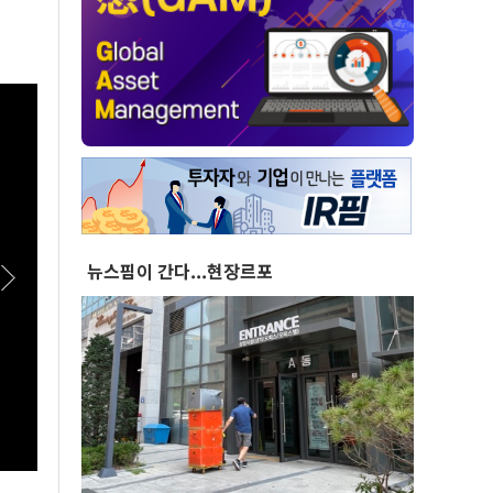
뉴스핌이 간다...현장르포
[스팟Live] *풀영상* "부동산 지옥 고집한다
[스팟
면!"...李대통령 향한 장동혁의 서슬퍼런 일갈 |
치유해
26.08.07 국민의힘 부동산정책 정상화 특별위
26.
원회 전체회의