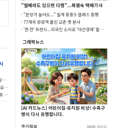
"엘베라도 있으면 다행"...폭염속 택배기사
"분양가 높아도..." 월계 중흥S-클래스 흥행
77개국 관광객 몰린 교촌 옛 본사
'한 잔' 트렌드...외국인 소비로 '야간경제' 돌파
구
그래픽뉴스
시
 공개
과제"
 요
 좌초
프 연
달러 챙
[AI 카드뉴스] 어린이집·유치원 비상! 수족구
병이 다시 유행합니다.