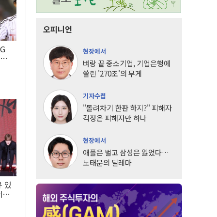
오피니언
LG
현장에서
팀도
벼랑 끝 중소기업, 기업은행에
쏠린 '270조'의 무게
기자수첩
"돌려차기 한판 하지?" 피해자
걱정은 피해자만 하나
현장에서
애플은 벌고 삼성은 잃었다…
노태문의 딜레마
유 있
내는