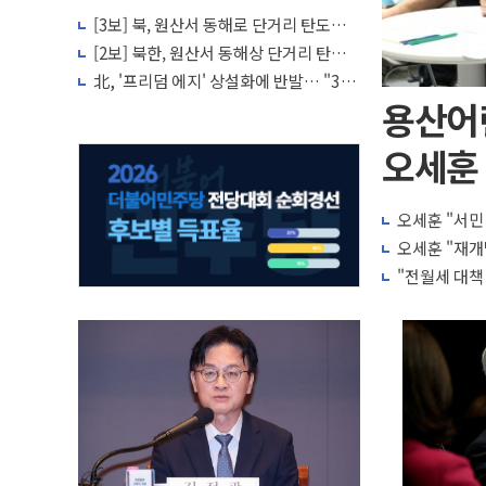
[3보] 북, 원산서 동해로 단거리 탄도미
사일 1발 발사… 올해 10번째·42일 만
[2보] 북한, 원산서 동해상 단거리 탄도
도발
미사일 발사
北, '프리덤 에지' 상설화에 반발… "3각
군사공조, 패권 전략의 산물"
용산어
오세훈 
오세훈 "서민
오세훈 "재개
"전월세 대책