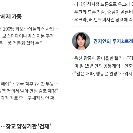
러, 1인칭시점 드론으로 우크라 
인 '사파리' 공격… 시민들 공포
우크라 드론 전술, 중남미 콜롬
산체제 가동
대화 전략
새 안보 위기… 반군·마약카르텔
우크라, 러 탄도미사일 공격에 
득해 전투 활용
책… 패트리엇 미사일 지원, 작년
 100% 확보…아틀라스 사업화
분의 1
룹, 보스턴다이나믹스 지분 추가 인
권지언의 투자&트
동…美 전동화 협력 논의
옵션 광풍이 끌어올린 랠리…"
이면에 과열 경고등"
미·일 15년 만의 공동개입…엔화
와의 싸움은 끝나지 않았다
"말은 매파, 행동은 관망"…워시
인플레 대응 기준에 시장은 의문
복해야"…귀국 직후 7시간 부동산
정책 건의서 받아 면밀 검토 예정"
다각적 검토 중…구체적 방안 확정
…장교 양성기관 '건재'