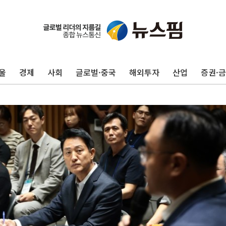
울
경제
사회
글로벌·중국
해외투자
산업
증권·