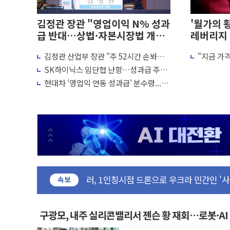
김정관 장관 "영업이익 N% 성과
'월가의 
급 반대…상법·자본시장법 개정
레버리지
논의"
이 더 큰 
김정관 산업부 장관 "주 52시간 손봐야,
"지금 가
구광모, 내주 실리콘밸리서 젠슨 황 재회
경쟁상대 中과 비교해야"
다"…월가
SK하이닉스 임단협 난항…성과급 주식
뉴욕증시 개장 전 특징주...모더나·아이
소평가"
지급·적자 시 임금 조정 갈등
현대차 '영업익 연동 성과급' 분수령...제
김정관 장관 "영업이익 N% 성과급 반대
조업 임금공식 바뀌나
뉴욕증시 프리뷰, 미 주가선물 AI주 차익
청와대, 북한 단거리 탄도미사일 발사에 
금값 7주 만에 최고…美 고용 둔화·호르
[인도증시] 중동 긴장 완화에 실적 호조까지
러, 1인칭시점 드론으로 우크라 민간인 '
[베트남 증시] 지수 하락 속 'DGC' 임
속보
'월가의 황제' 다이먼 "금융시장 레버리지
양주 섬유염색공장서 화재 1명 중상…대응
구광모, 내주 실리콘밸리서 젠슨 황 재회…로봇·A
화
김정관 산업부 장관 "주 52시간 손봐야,