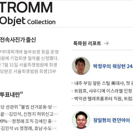
령 전속사진가 출신
특파원 리포트
놀부부대찌개와 놀부보쌈 등을 운영
법원에 기업회생 절차를 신청했다.
 7월 31일 서울회생법원에 회생
박정우의 워싱턴 24
배당받은 서울회생법원 회생15부
내주 부임 앞둔 스틸 美대사, 첫
행사서 "한미동맹 강화 최우선 
트럼프, 사우디에 이스라엘 인정
 "투표내란"
구…원자력 협정 서명 하루 만에
백악관 텔레프롬프터 직원, 트럼
위기
설 미리 보고 베팅 시장서 10만
.민주당 선관위 "불법 선거운동·방해
겨
임 끝…김민석, 신천지 허위신고에
장일현의 런던아이
.99%…정청래 조직 강세인 충청
김민석 vs 정청래, 호남·수도권