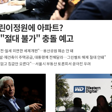
린이정원에 아파트?
"절대 불가" 충돌 예고
 전·월세 외면한 세제개편"…용산공원 훼손 안 돼
발·재건축이 주택공급, 대통령께 전해달라…그린벨트 해제 절대 안돼"
 없고 집값만 오른다"…서울시 부동산 토론회서 쏟아진 우려