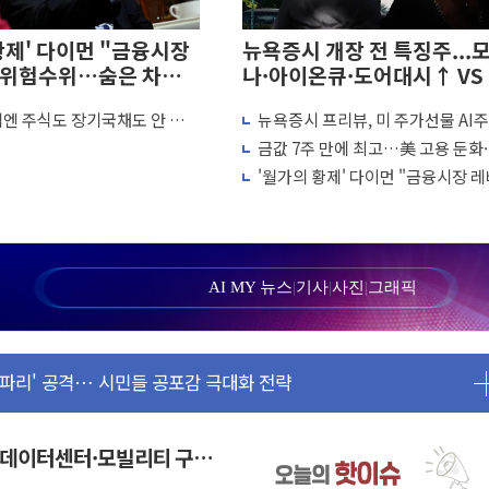
황제' 다이먼 "금융시장
뉴욕증시 개장 전 특징주...
 위험수위…숨은 차입
나·아이온큐·도어대시↑ VS
변수"
디스크·피그마·앱러빈↓
격엔 주식도 장기국채도 안 산
뉴욕증시 프리뷰, 미 주가선물 AI주
…로봇·AI 데이터센터·모빌리티 구체화
 황제 다이먼 "시장, 리스크 과
실현 속 혼조세...웨스턴디지털·샌
금값 7주 만에 최고…美 고용 둔화
온큐·도어대시↑ VS 샌디스크·피그마·앱러빈↓
크↓
무즈 재개방 기대에 강세
'월가의 황제' 다이먼 "금융시장 
…상법·자본시장법 개정 논의"
지 위험수위…숨은 차입이 더 큰 변
실현 속 혼조세...웨스턴디지털·샌디스크↓
긴급 안보 점검회의
무즈 재개방 기대에 강세
AI MY 뉴스
|
기사
|
사진
|
그래픽
, 상승...호실적 보고 기업 상승세 뚜렷
사파리' 공격… 시민들 공포감 극대화 전략
시 주총 기대감에 홀로 상한가…마진 잔액은 사상 최고
 위험수위…숨은 차입이 더 큰 변수"
 1단계 진압 중
I 데이터센터·모빌리티 구체
 경쟁상대 中과 비교해야"