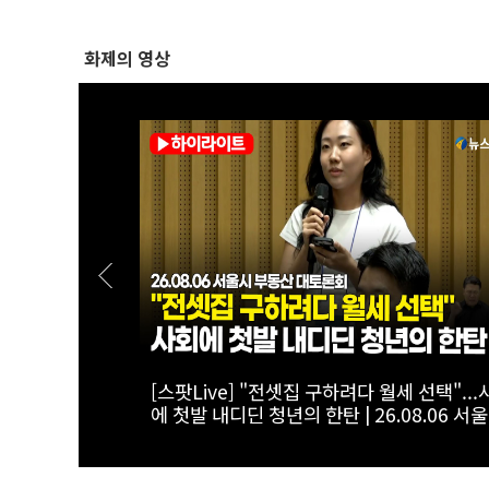
화제의 영상
하는 전월세 세
[스팟Live] "임대 사업자 유예기간 줘야"...
6 서울시 부동
회서 나온 현직 세무사의 '직언' | 26.08.06
시 부동산 대토론회