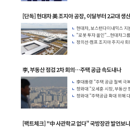
투표율 승부 가른다
[단독] 현대차 美 조지아 공장, 이달부터 2교대 생
현대차, 보스턴다이내믹스 지분
가속
"로봇 투자 올인"...현대차그
수
정의선·켐프 조지아 주지사 회
李, 부동산 점검 2차 회의…주택 공급 속도내나
李대통령 "주택 공급 절벽 극
·증시 점검회의
청와대 "오세훈 시장, 부동산 
청와대 "주택공급 확대 위해 
된 바 없어"
[팩트체크] "中 사관학교 없다" 국방장관 발언보니