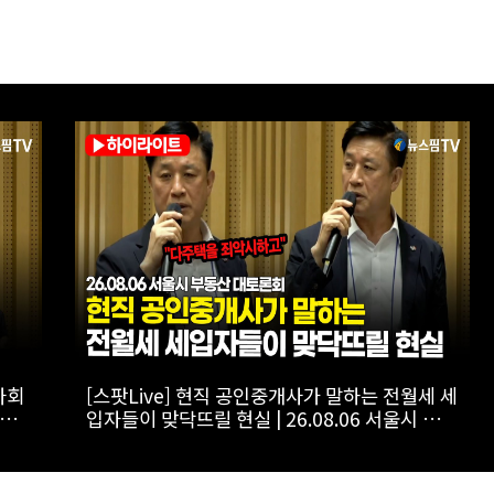
토론
[스팟Live] *풀영상* 이준석, 보완수사권 폐지에
 서울
"민주당 개악입법, 불안감 가중시켜"｜
26.08.06 개혁신당 보완수사권 폐지 토론회