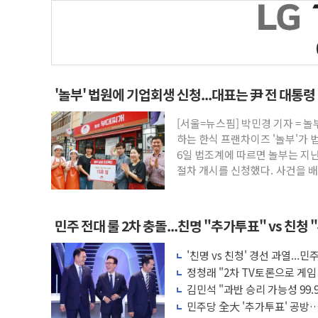
'놀부' 법원에 기업회생 신청...대표는 尹 전 대통
[서울=뉴스핌] 박민경 기자 = 
하는 한식 프랜차이즈 '놀부'가 
6일 법조계에 따르면 놀부는 지난
절차 개시를 신청했다. 사건을 
민주 전대 룰 2차 충돌...친명 "추가투표" vs 친청
'친명 vs 친청' 경선 과열..
행위 엄중 제재"
정청래 "2차 TV토론으로 게
배신 사과 안 해"
김민석 "과반 승리 가능성 99
·PK서 선방"
민주당 全大 '추가투표' 공방…