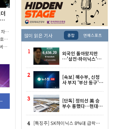
모더
 샌
 차익
많이 읽은 기사
종합
연예스포츠
디스
·호르
레버리
수"
외국인 돌아왔지만
…'삼전·하이닉스'는
사고 급등주는 팔았다
[속보] 해수부, 신청
사 부지 '부산 동구'
낙점…북항에 짓는다
[단독] 정의선 美 승
부수 통했다…현대차
메타플랜트 2교대 가
동
[특징주] SK하이닉스 8%대 급락…