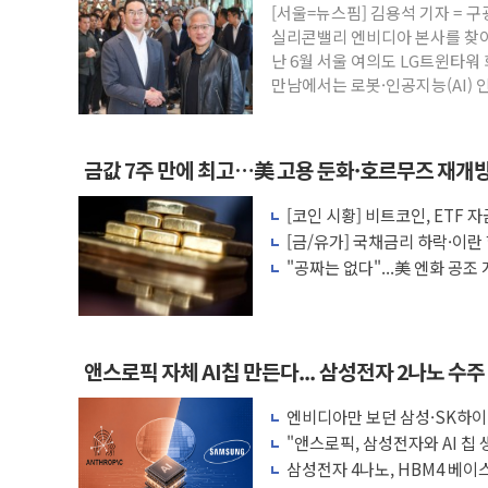
[서울=뉴스핌] 김용석 기자 = 구
해군 1함대 창설 80주년…지역과 함께하는
실리콘밸리 엔비디아 본사를 찾아 
[3보] 북, 원산서 동해로 단거리 탄도미사일
난 6월 서울 여의도 LG트윈타워 
만남에서는 로봇·인공지능(AI)
우크라 드론 전술, 중남미 콜롬비아에 새
동해해경, 독도 해상서 부유물 감긴 어선 
주한미군 "오산기지 누출, 백린 아닌 무해
금값 7주 만에 최고…美 고용 둔화·호르무즈 재개
구미 폐염산처리업체서 불 2시간30여분만에
[코인 시황] 비트코인, ETF
해군과 함께하는 '불금전파, 송정' 시즌2
법안 처리 여부도 변수
[금/유가] 국채금리 하락·이란
강원도 폭염특보 11일째…온열질환·가축 
가 혼조
"공짜는 없다"...美 엔화 공
로 작용
앤스로픽 자체 AI칩 만든다... 삼성전자 2나노 수주 
엔비디아만 보던 삼성·SK하이
래'한다
"앤스로픽, 삼성전자와 AI 칩 
삼성전자 4나노, HBM4 베