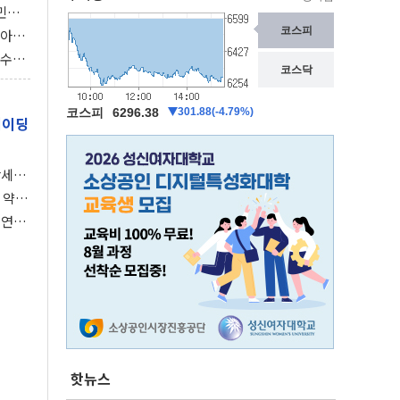
민간
감 극
비아에
이 습
속수무
의 3
레이딩
강세장
 약세
 연준,
핫뉴스