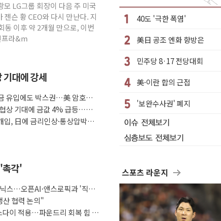
광모 LG그룹 회장이 다음 주 미국
 '선봉'의 대민 봉사
젠슨 황 CEO와 다시 만난다. 지
40도 '극한 폭염'
 1발 발사… 올해 10번째·42일 만 도발
회동 이후 약 2개월 만으로, 이번
 인프라&m
美日 공조 엔화 향방은
 안보 위기… 반군·마약카르텔이 습득해 전투 활용
구조
민주당 8·17 전당대회
한 표면 부식 물질"
방 기대에 강세
美·이란 합의 근접
 진화...외국인 노동자 숨져
 자금 유입에도 박스권…美 암호화폐
'보완수사권' 폐지
 협상 기대에 금값 4% 급등…유
피해 최소화 '총력 대응'
조 개입, 日에 금리인상·통상압박으
'촉각'
스포츠 라운지
닉스…오픈AI·앤스로픽과 '직거
생산 협력 논의"
이스다이 적용…파운드리 회복 힘 싣