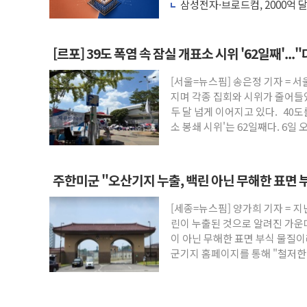
는다
삼성전자·브로드컴, 2000억 
나노까지 협력
[르포] 39도 폭염 속 잠실 개표소 시위 '62일째'..
[서울=뉴스핌] 송은정 기자 = 
지며 각종 집회와 시위가 줄어들었
두 달 넘게 이어지고 있다. 40
소 봉쇄 시위'는 62일째다. 6일 
주한미군 "오산기지 누출, 백린 아닌 무해한 표면 
[세종=뉴스핌] 양가희 기자 = 지
린이 누출된 것으로 알려진 가운
이 아닌 무해한 표면 부식 물질
군기지 홈페이지를 통해 "철저한 점