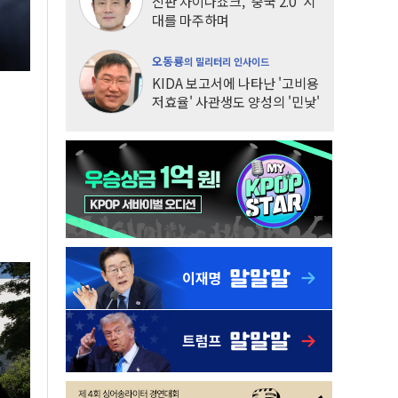
신판 차이나쇼크, '중국 2.0' 시
대를 마주하며
오동룡
의 밀리터리 인사이드
KIDA 보고서에 나타난 '고비용
저효율' 사관생도 양성의 '민낯'