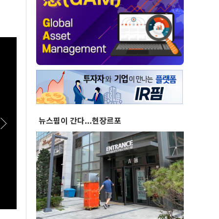
뉴스핌이 간다...현장르포
[스팟Live] '투미TV' 김제경이 내린 李정부 부동
[스팟
산 정책 점수는? | 26.08.06 서울시 부동산 대토
유튜버
론회
서울시