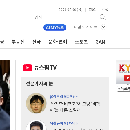
2026.08.06 (목)
ENG
中文
|
|
패밀리 사이트
금융
부동산
전국
문화·연예
스포츠
GAM
뉴스핌TV
전문기자의 눈
유신모
의 외교포커스
'완전한 비핵화'와 그냥 '비핵
화'는 다른 것일까
최헌규
의 톡! 차이나