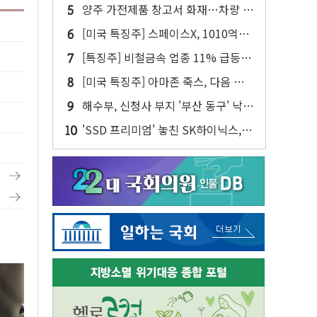
주주환원·솔리다임 이슈 부각
양주 가전제품 창고서 화재…차량 3
대·건물 1동 전소
[미국 특징주] 스페이스X, 1010억달
러 락업 해제 앞두고 주가 압박 가중
[특징주] 비철금속 업종 11% 급등…
구리 가격 상승 전망 부각
[미국 특징주] 아마존 죽스, 다음 주
라스베이거스에서 유료 로보택시 운
해수부, 신청사 부지 '부산 동구' 낙
행 시작
점…북항 1단계 재개발 부지에 짓는
'SSD 프리미엄' 놓친 SK하이닉스,
다
솔리다임 띄운다