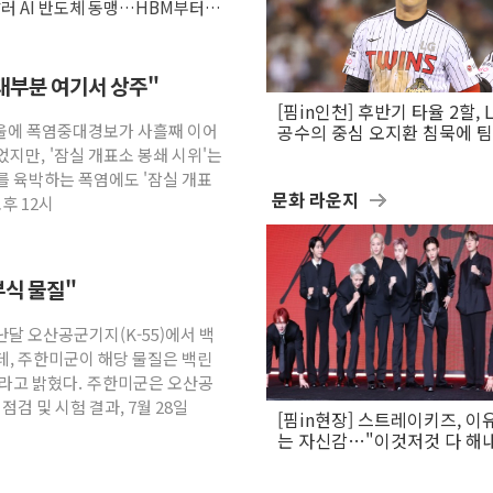
달러 AI 반도체 동맹…HBM부터 2
."대부분 여기서 상주"
[핌in인천] 후반기 타율 2할, 
서울에 폭염중대경보가 사흘째 이어
공수의 중심 오지환 침묵에 
흔들
지만, '잠실 개표소 봉쇄 시위'는
도를 육박하는 폭염에도 '잠실 개표
문화 라운지
오후 12시
부식 물질"
난달 오산공군기지(K-55)에서 백
데, 주한미군이 해당 물질은 백린
이라고 밝혔다. 주한미군은 오산공
검 및 시험 결과, 7월 28일
[핌in현장] 스트레이키즈, 이
는 자신감…"이것저것 다 해
활동 할 것"