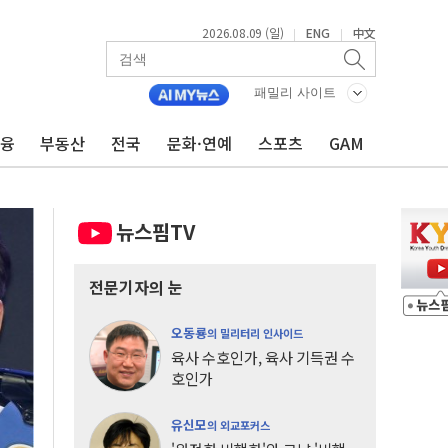
2026.08.09 (일)
ENG
中文
|
|
패밀리 사이트
금융
부동산
전국
문화·연예
스포츠
GAM
뉴스핌TV
전문기자의 눈
오동룡
의 밀리터리 인사이드
육사 수호인가, 육사 기득권 수
호인가
유신모
의 외교포커스