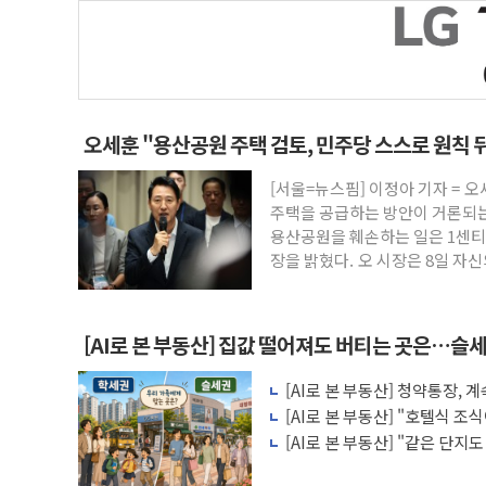
오세훈 "용산공원 주택 검토, 민주당 스스로 원칙 
[서울=뉴스핌] 이정아 기자 = 
주택을 공급하는 방안이 거론되는
용산공원을 훼손하는 일은 1센티
장을 밝혔다. 오 시장은 8일 자
[AI로 본 부동산] 집값 떨어져도 버티는 곳은…슬세
[AI로 본 부동산] 청약통장,
비용 따져보니
[AI로 본 부동산] "호텔식 
비스의 속사정
[AI로 본 부동산] "같은 단지
층' 조건은