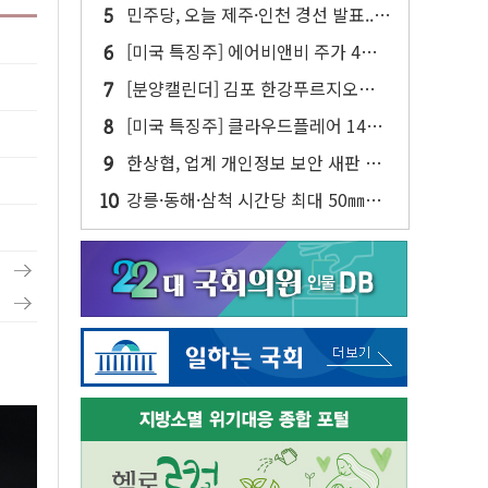
젠슨 황 두 번째 담판
민주당, 오늘 제주·인천 경선 발표...
김민석 '재역전' vs 정청래 '격차 확
[미국 특징주] 에어비앤비 주가 4년
대'
만에 최고...연간 매출 상향에 투자자
[분양캘린더] 김포 한강푸르지오리버
반색
프론트 등 3284가구 분양
[미국 특징주] 클라우드플레어 14%
급등해 신고점...AI 지출 확대에 전망
한상협, 업계 개인정보 보안 새판 짠
상향
다…'자율규제단체' 타진
강릉·동해·삼척 시간당 최대 50㎜
폭우…강원 동해안 강한 비 이어져