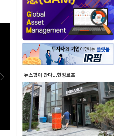
뉴스핌이 간다...현장르포
[스팟Live] 김민석 “누가 김민석보다 국정 방향
[스팟L
을 공유했나”…인천서 ‘대체불가’ 외쳤다 |
로 연
26.08.08 더불어민주당 당대표·최고위원 후보
어민주
인천 합동연설회
회