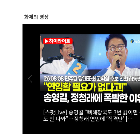
화제의 영상
 ‘찰칵’…서로
[스팟Live] 김민석·정청래 ‘초접전’ 2차전 
26.08.08
는?...제3차 정기전국당원대회 후보자 인천
 인천 합동
연설회 생중계 | 26.08.08