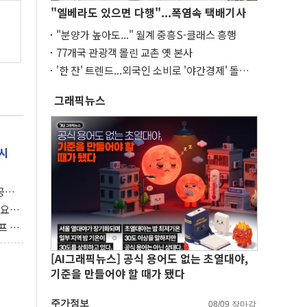
"엘베라도 있으면 다행"...폭염속 택배기사
"분양가 높아도..." 월계 중흥S-클래스 흥행
77개국 관광객 몰린 교촌 옛 본사
'한 잔' 트렌드...외국인 소비로 '야간경제' 돌파
구
그래픽뉴스
시
 공개
과제"
 요
 좌초
프 연
달러 챙
[AI그래픽뉴스] 공식 용어도 없는 초열대야,
기준을 만들어야 할 때가 됐다