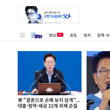
영상
포토
정치
정책·서
李 "결혼으로 손해 보지 않게"...
대출·청약·세금 22개 과제 손질