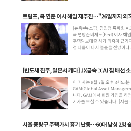
트럼프, 쿡 연준 이사 해임 재추진…"26일까지 의
[뉴욕=뉴스핌] 김민정 특파원 =
쿡 연방준비제도(Fed) 이사 해
주택담보대출 사기 의혹이 근거다
정 다툼이 다시 불붙을 전망이다
[반도체 진주, 일본서 캐다] JX금속 ①AI 칩 배선 
이 기사는 8월 7일 오후 3시55분
GAM(Global Asset Mana
니다. GAM에서 회원 가입을 하면
기사를 보실 수 있습니다. [서울=
서울 중랑구 주택가서 흉기 난동…60대 남성 2명 