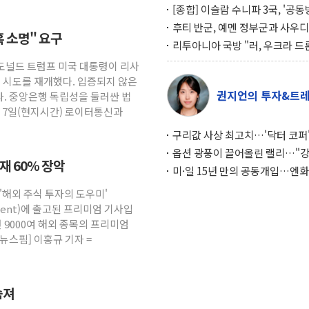
[종합] 이슬람 수니파 3국, '공
협정' 체결… 이스라엘·이란 위
후티 반군, 예멘 정부군과 사우디
혹 소명" 요구
맞설 자체 억지력 강화
공격… 위기 고조되는 또 다른 중
리투아니아 국방 "러, 우크라 드
약고
로 나토 회원국 공격 검토… 거짓
 도널드 트럼프 미국 대통령이 리사
작전"
임 시도를 재개했다. 입증되지 않은
권지언의 투자&트
. 중앙은행 독립성을 둘러싼 법
. 7일(현지시간) 로이터통신과
구리값 사상 최고치…'닥터 코퍼'
하는 경기 신호가 달라졌다
옵션 광풍이 끌어올린 랠리…"
소재 60% 장악
이면에 과열 경고등"
미·일 15년 만의 공동개입…엔화
와의 싸움은 끝나지 않았다
 '해외 주식 투자의 도우미'
gement)에 출고된 프리미엄 기사입
 9000여 해외 종목의 프리미엄
뉴스핌] 이홍규 기자 =
숨져