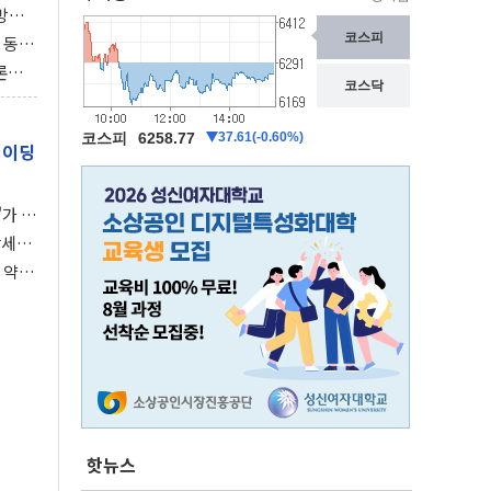
동방위
협에
 동시
동 화
론으
 깃발
레이딩
가 말
강세장
 약세
핫뉴스