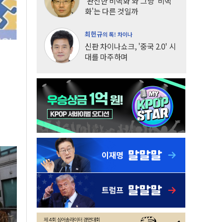
'완전한 비핵화'와 그냥 '비핵
화'는 다른 것일까
최헌규
의 톡! 차이나
신판 차이나쇼크, '중국 2.0' 시
대를 마주하며