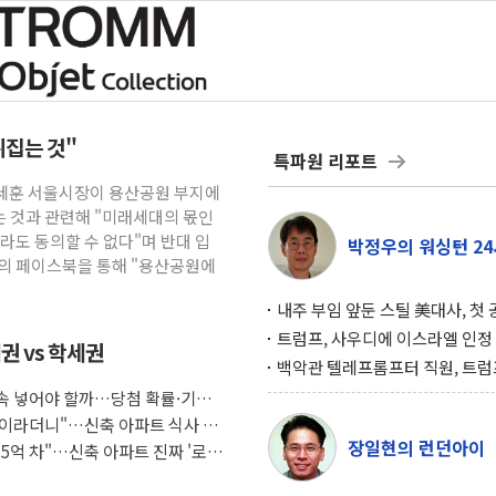
뒤집는 것"
특파원 리포트
오세훈 서울시장이 용산공원 부지에
 것과 관련해 "미래세대의 몫인
라도 동의할 수 없다"며 반대 입
박정우의 워싱턴 24
신의 페이스북을 통해 "용산공원에
내주 부임 앞둔 스틸 美대사, 첫
행사서 "한미동맹 강화 최우선 
트럼프, 사우디에 이스라엘 인정
권 vs 학세권
구…원자력 협정 서명 하루 만에
백악관 텔레프롬프터 직원, 트럼
위기
설 미리 보고 베팅 시장서 10만
 계속 넣어야 할까…당첨 확률·기회
겨
조식이라더니"…신축 아파트 식사 서
장일현의 런던아이
도 5억 차"…신축 아파트 진짜 '로얄