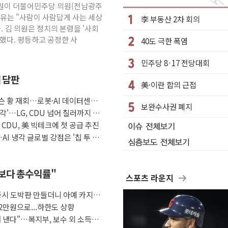
…강원 동해안 강한 비 이어져
 김원이 더불어민주당 의원(전남광주
이유는 "사람이 사람답게 사는 세상
李 부동산 2차 회의
수거차에 치여 사망
. 김 의원은 정치의 본령을 '사회
성 2명 숨져
했다. 평등하고 공정한 사
40도 극한 폭염
…'결혼 페널티' 22개 과제 손본다
민주당 8·17 전당대회
1명 사망·1명 실종
째 담판
."국제적 시민 연대로 목소리 내야"
美·이란 합의 근접
나흘만에 숨진 채 발견
슨 황 재회…로봇·AI 데이터센터·
보완수사권 폐지
아들 체포
각'…LG, CDU 넘어 칠러까지 묶
자 CDU, 美 빅테크에 첫 공급 추진
청래…제주 연설서 신경전 고조
AI 냉각 글로벌 강점은 '칩 투 칠
금보다 총수익률"
스포츠 라운지
증시 도박판 만들더니 아예 카지노
2만원으로...하한도 상향
 낸다"…복지부, 보수 외 소득월