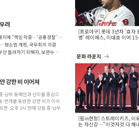
 우려
[프로야구] 롯데 3년차 '효자 
지에 "책임 막중…'공룡경찰' 우
병' 레이예스, 이대호 이어 1
만의 롯데 타격왕 도전
다…형소법 개정, 국무회의 의결
부산 돌려차기 피해자, 보완수사
문화 라운지
해안 강한 비 이어져
원 중·남부 동해안과 산지를 중심으
둥·번개를 동반한 강한 비가 이어
면 오후 3시 현재 강원 중·남부
[핌in현장] 스트레이키즈, 이
는 자신감…"이것저것 다 해
활동 할 것"