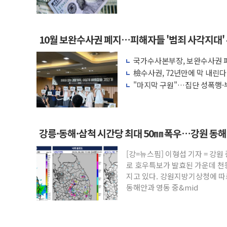
액 공제 기준 개편 검토
10월 보완수사권 폐지…피해자들 '범죄 사각지대'
국가수사본부장, 보완수사권 폐
려 해소"
檢수사권, 72년만에 막 내린
"마지막 구원"…집단 성폭행·
권 폐지 '우려'
강릉·동해·삼척 시간당 최대 50㎜ 폭우…강원 동
[강=뉴스핌] 이형섭 기자 = 강
로 호우특보가 발효된 가운데 천
지고 있다. 강원지방기상청에 따르
동해안과 영동 중&mid