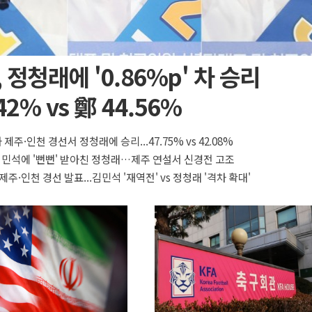
 정청래에 '0.86%p' 차 승리
42% vs 鄭 44.56%
 제주·인천 경선서 정청래에 승리...47.75% vs 42.08%
 김민석에 '뻔뻔' 받아친 정청래…제주 연설서 신경전 고조
제주·인천 경선 발표...김민석 '재역전' vs 정청래 '격차 확대'