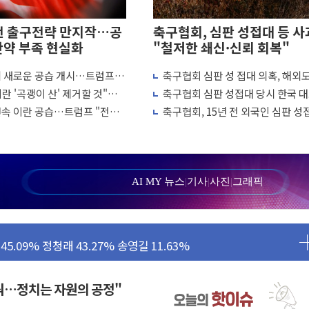
전 출구전략 만지작…공
축구협회, 심판 성접대 등 사
탄약 부족 현실화
"철저한 쇄신·신뢰 회복"
에 새로운 공습 개시…트럼프
축구협회 심판 성 접대 의혹, 해외
양식장 복구·지원 '총력'
 차례"
↑…감독 선임 과정 수사까지 외신
란 '곡괭이 산' 제거할 것"…
축구협회 심판 성접대 당시 한국 
흘째 이란 야간 공습
7경기 무패 행진
'...경북도, 호우 피해·통제구간 없어
연속 이란 공습…트럼프 "전쟁
축구협회, 15년 전 외국인 심판 성
냐"
의혹...월드컵·올림픽 예선도 포함
 성공...金 45.42% vs 鄭 44.56%
민석 당대표 후보
...47.75% vs 42.08%
AI MY 뉴스
|
기사
|
사진
|
그래픽
민석 47.75% 정청래 42.08%
45.09% 정청래 43.27% 송영길 11.63%
52.64% 정청래 39.89% 송영길 7.47%
꿔…정치는 자원의 공정"
탄약 부족 현실화