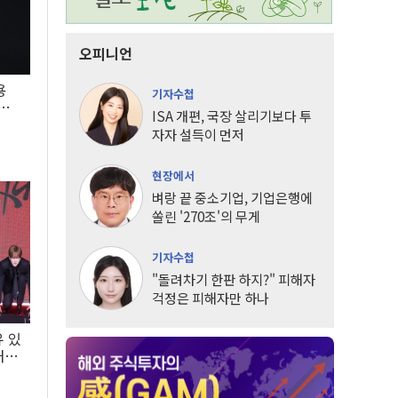
오피니언
용
기자수첩
5년
ISA 개편, 국장 살리기보다 투
자자 설득이 먼저
현장에서
벼랑 끝 중소기업, 기업은행에
쏠린 '270조'의 무게
기자수첩
"돌려차기 한판 하지?" 피해자
걱정은 피해자만 하나
유 있
내는