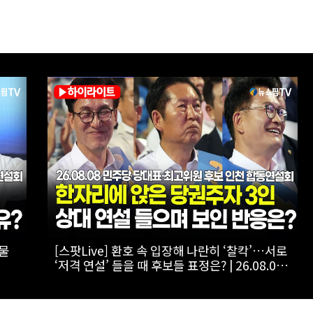
승자
[스팟Live] 정청래, 김민석에 “사과 먼저”…송
 합동
영길엔 “사람 고쳐 쓰는 거 아냐” | 26.08.08 더
불어민주당 당대표·최고위원 후보 인천 합동연
설회