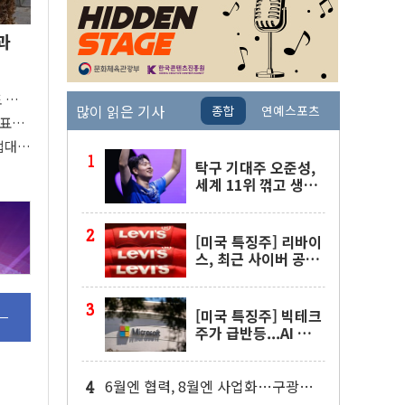
과
도 관심
많이 읽은 기사
종합
연예스포츠
 주목
대표팀
접대
탁구 기대주 오준성,
세계 11위 꺾고 생애
첫 WTT 챔피언스 4
강행
[미국 특징주] 리바이
스, 최근 사이버 공격
물결 속 보안 침해 사
실 공개
[미국 특징주] 빅테크
주가 급반등...AI 불안
잦아들고 낙관론 되살
아나
6월엔 협력, 8월엔 사업화…구광모·