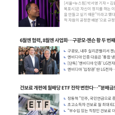
강릉·동해·삼척 시간당 최대 50㎜ 폭우
[서울=뉴스핌] 박서영 기자 =
목포시)은 자신이 정치를 하는 
폐기물 수거하다 참변…60대 환경미화원 
을 만들고 싶기 때문"이라고 했다
서울 중랑구 주택가서 흉기 난동…60대 남
적 자원의 공정한 배분'으로 규정
李대통령 "결혼 때문에 손해 보는 일 없게"
여수 오동도 인근 해상서 모터보트 전복…
6월엔 협력, 8월엔 사업화…구광모·젠슨 황 두 번
추미애, '위안부' 피해자 기림의 날 참석..
인천 선재도 갯벌서 해루질 중 실종 60대 
구광모, 내주 실리콘밸리서 젠
모빌리티 구체화
인천서 말다툼 중 어머니 흉기 살해 10대 
엔비디아 인증 다음은 '통합 냉
는다
[단독] '엔비디아 인증' LG전
'화합' 꺼낸 김민석에 '뻔뻔' 받아친 정
엔비디아 '입장권' 딴 LG전자…
러'
건보료 개편에 월배당 ETF 전략 변한다…"분배
장동혁 "민주, 국민연금으로 
차릴 판"
초고소득자 건보료 월 최대 61
"부수입 있는 직장인 건보료 더