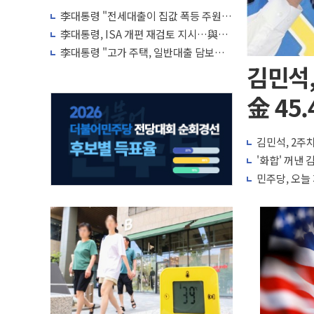
李대통령 "전세대출이 집값 폭등 주원
인…유주택자 제한·규제 강화 검토"
李대통령, ISA 개편 재검토 지시…與
"적극 환영"·野 "졸속 국정"
李대통령 "고가 주택, 일반대출 담보가
치 인정 재고…편법·우회 가능"
김민석,
金 45.
김민석, 2주차
'화합' 꺼낸
민주당, 오늘 