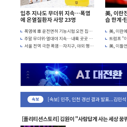
입추 지나도 무더위 지속…폭염
美, 이란
에 온열질환자 사망 23명
습 한계·
폭염에 車 운전면허 기능시험 오전 집중
美, 이란
포항시 재난예산 40억 긴급 투입…고수온 
편성…체감온도 38도 넘으면 중단
"이제 우리
주말 무더위·열대야 지속…내륙 곳곳 소
트럼프 "이
울진·영덕 '호우특보'-포항 '산사태 주의보
나기
미군, 사
서울 전역 극한 폭염…자치구, 야외 행사
美, 이틀
[종합] 김민석, 정청래에 '0.86%p' 차 재역전
조정·물청소 운영 확대
재개는 아
인천 합동연설회 나선 송영길·정청래·김
김민석, 2주차 제주·인천 경선서 정청래에 승리
인사하는 김민석 당대표 후보
[속보] 민주, 제주·인천 경선 결과 발표...김
[속보] 민주, 인천 경선 결과 발표...김민석 
[속보] 민주, 제주 경선 결과 발표...김민석 
속보
이번주 국내 주요 금융일정(8.10~8.14)
美, 이란전 출구전략 만지작…공습 한계·
[폴리티션스토리] 김원이 "사람답게 사는 세상 꿈
강릉·동해·삼척 시간당 최대 50㎜ 폭우