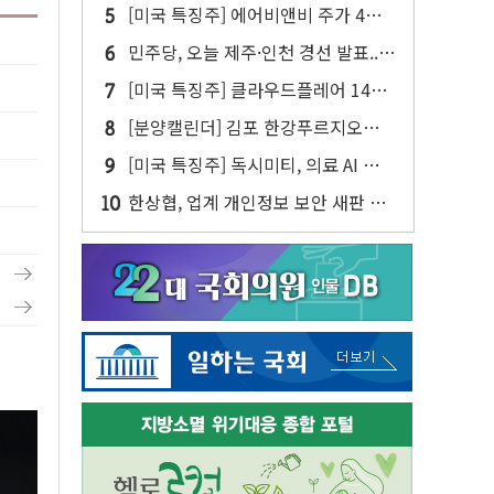
젠슨 황 두 번째 담판
[미국 특징주] 에어비앤비 주가 4년
만에 최고...연간 매출 상향에 투자자
민주당, 오늘 제주·인천 경선 발표...
반색
김민석 '재역전' vs 정청래 '격차 확
[미국 특징주] 클라우드플레어 14%
대'
급등해 신고점...AI 지출 확대에 전망
[분양캘린더] 김포 한강푸르지오리버
상향
프론트 등 3284가구 분양
[미국 특징주] 독시미티, 의료 AI 안전
성 美 1위에 50%대 폭등
한상협, 업계 개인정보 보안 새판 짠
다…'자율규제단체' 타진