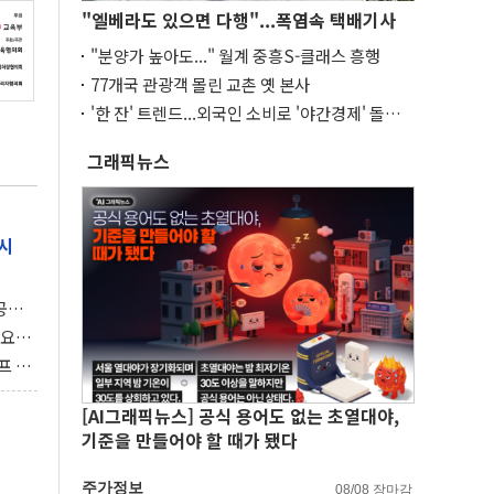
"엘베라도 있으면 다행"...폭염속 택배기사
"분양가 높아도..." 월계 중흥S-클래스 흥행
77개국 관광객 몰린 교촌 옛 본사
'한 잔' 트렌드...외국인 소비로 '야간경제' 돌파
구
그래픽뉴스
시
 공개
과제"
 요
 좌초
프 연
달러 챙
[AI그래픽뉴스] 공식 용어도 없는 초열대야,
기준을 만들어야 할 때가 됐다