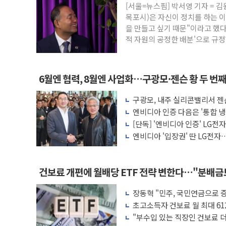
[서울=뉴스핌] 박서영 기자 =
폐기물 수거하다 참변…60대 환경미화원 
목포시)은 자신이 정치를 하는 
서울 중랑구 주택가서 흉기 난동…60대 남
을 만들고 싶기 때문"이라고 했다
적 자원의 공정한 배분'으로 규정
李대통령 "결혼 때문에 손해 보는 일 없게"
여수 오동도 인근 해상서 모터보트 전복…
추미애, '위안부' 피해자 기림의 날 참석..
6월엔 협력, 8월엔 사업화…구광모·젠슨 황 두 번
인천 선재도 갯벌서 해루질 중 실종 60대 
구광모, 내주 실리콘밸리서 젠
인천서 말다툼 중 어머니 흉기 살해 10대 
모빌리티 구체화
엔비디아 인증 다음은 '통합 냉
'화합' 꺼낸 김민석에 '뻔뻔' 받아친 정
는다
[단독] '엔비디아 인증' LG전
엔비디아 '입장권' 딴 LG전자…
러'
건보료 개편에 월배당 ETF 전략 변한다…"분배
장동혁 "민주, 국민연금으로 
차릴 판"
초고소득자 건보료 월 최대 61
"부수입 있는 직장인 건보료 더