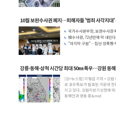
액 공제 기준 개편 검토
10월 보완수사권 폐지…피해자들 '범죄 사각지대'
국가수사본부장, 보완수사권 폐
려 해소"
檢수사권, 72년만에 막 내린
"마지막 구원"…집단 성폭행·
권 폐지 '우려'
강릉·동해·삼척 시간당 최대 50㎜ 폭우…강원 동
[강=뉴스핌] 이형섭 기자 = 강
로 호우특보가 발효된 가운데 천
지고 있다. 강원지방기상청에 따르
동해안과 영동 중&mid