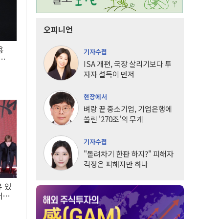
오피니언
용
기자수첩
5년
ISA 개편, 국장 살리기보다 투
자자 설득이 먼저
현장에서
벼랑 끝 중소기업, 기업은행에
쏠린 '270조'의 무게
기자수첩
"돌려차기 한판 하지?" 피해자
걱정은 피해자만 하나
유 있
내는