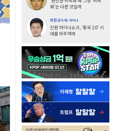
'완전한 비핵화'와 그냥 '비핵
화'는 다른 것일까
최헌규
의 톡! 차이나
신판 차이나쇼크, '중국 2.0' 시
대를 마주하며