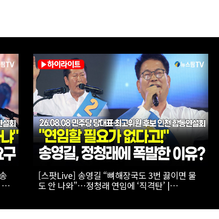
…서로
[스팟Live] 김민석 “누가 김민석보다 국정 방향
08
을 공유했나”…인천서 ‘대체불가’ 외쳤다 |
합동
26.08.08 더불어민주당 당대표·최고위원 후보
인천 합동연설회