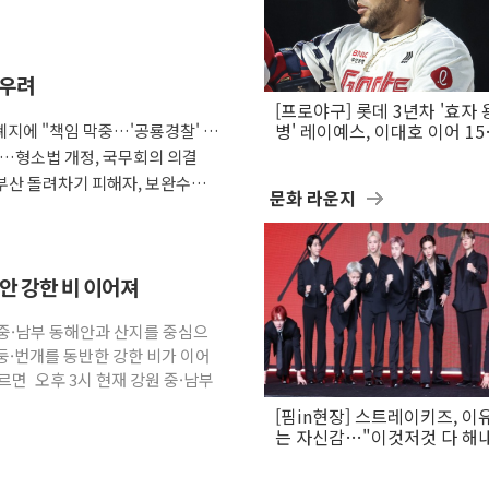
 우려
[프로야구] 롯데 3년차 '효자 
지에 "책임 막중…'공룡경찰' 우
병' 레이예스, 이대호 이어 1
만의 롯데 타격왕 도전
다…형소법 개정, 국무회의 의결
부산 돌려차기 피해자, 보완수사
문화 라운지
해안 강한 비 이어져
원 중·남부 동해안과 산지를 중심으
둥·번개를 동반한 강한 비가 이어
면 오후 3시 현재 강원 중·남부
[핌in현장] 스트레이키즈, 이
는 자신감…"이것저것 다 해
활동 할 것"