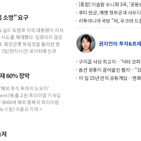
[종합] 이슬람 수니파 3국, '공
협정' 체결… 이스라엘·이란 위
후티 반군, 예멘 정부군과 사우디
혹 소명" 요구
맞설 자체 억지력 강화
공격… 위기 고조되는 또 다른 중
리투아니아 국방 "러, 우크라 드
약고
로 나토 회원국 공격 검토… 거짓
 도널드 트럼프 미국 대통령이 리사
작전"
임 시도를 재개했다. 입증되지 않은
권지언의 투자&트
. 중앙은행 독립성을 둘러싼 법
. 7일(현지시간) 로이터통신과
구리값 사상 최고치…'닥터 코퍼'
하는 경기 신호가 달라졌다
옵션 광풍이 끌어올린 랠리…"
소재 60% 장악
이면에 과열 경고등"
미·일 15년 만의 공동개입…엔화
와의 싸움은 끝나지 않았다
 '해외 주식 투자의 도우미'
gement)에 출고된 프리미엄 기사입
 9000여 해외 종목의 프리미엄
뉴스핌] 이홍규 기자 =
숨져