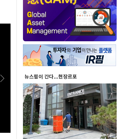
뉴스핌이 간다...현장르포
[스팟Live] 김민석·정청래 ‘초접전’ 2차전 승자
[스팟L
는?...제3차 정기전국당원대회 후보자 인천 합동
로 연
연설회 생중계 | 26.08.08
어민주
회