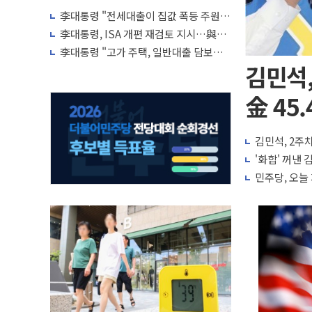
李대통령 "전세대출이 집값 폭등 주원
인…유주택자 제한·규제 강화 검토"
李대통령, ISA 개편 재검토 지시…與
"적극 환영"·野 "졸속 국정"
李대통령 "고가 주택, 일반대출 담보가
치 인정 재고…편법·우회 가능"
김민석,
金 45.
김민석, 2주차
'화합' 꺼낸
민주당, 오늘 