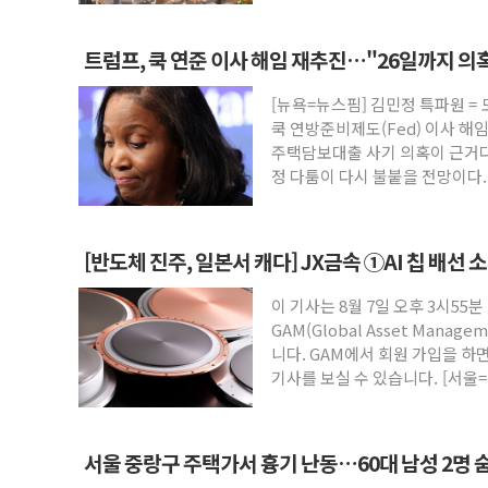
트럼프, 쿡 연준 이사 해임 재추진…"26일까지 의
[뉴욕=뉴스핌] 김민정 특파원 =
쿡 연방준비제도(Fed) 이사 해
주택담보대출 사기 의혹이 근거다
정 다툼이 다시 불붙을 전망이다
[반도체 진주, 일본서 캐다] JX금속 ①AI 칩 배선 
이 기사는 8월 7일 오후 3시55분
GAM(Global Asset Mana
니다. GAM에서 회원 가입을 하면
기사를 보실 수 있습니다. [서울=
서울 중랑구 주택가서 흉기 난동…60대 남성 2명 