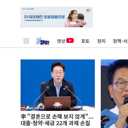
영상
포토
정치
정책·서
李 "결혼으로 손해 보지 않게"...
대출·청약·세금 22개 과제 손질