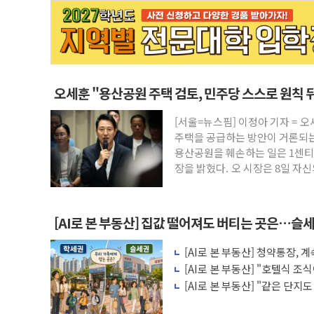
오세훈 "용산공원 주택 검토, 민주당 스스로 원칙 
[서울=뉴스핌] 이정아 기자 = 
주택을 공급하는 방안이 거론되는
용산공원을 훼손하는 일은 1센티
장을 밝혔다. 오 시장은 8일 자
[AI로 본 부동산] 집값 떨어져도 버티는 곳은…슬세
[AI로 본 부동산] 청약통장,
비용 따져보니
[AI로 본 부동산] "호텔식 
비스의 속사정
[AI로 본 부동산] "같은 단지
층' 조건은