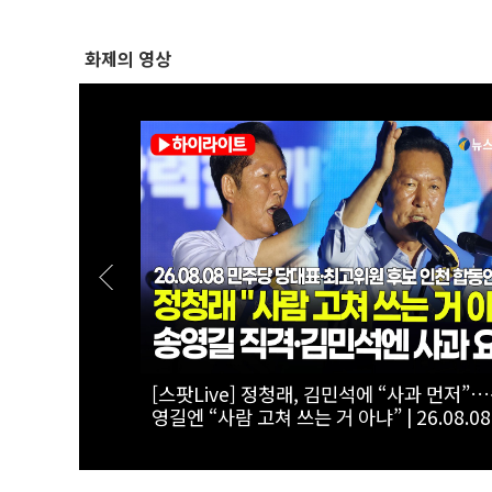
화제의 영상
번 끓이면 물
[스팟Live] 환호 속 입장해 나란히 ‘찰칵’
 |
‘저격 연설’ 들을 때 후보들 표정은? | 26.08.
최고위원 후보
더불어민주당 당대표·최고위원 후보 인천 
연설회