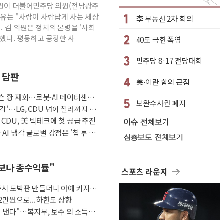
 김원이 더불어민주당 의원(전남광주
수거차에 치여 사망
이유는 "사람이 사람답게 사는 세상
李 부동산 2차 회의
성 2명 숨져
. 김 의원은 정치의 본령을 '사회
했다. 평등하고 공정한 사
40도 극한 폭염
…'결혼 페널티' 22개 과제 손본다
1명 사망·1명 실종
민주당 8·17 전당대회
."국제적 시민 연대로 목소리 내야"
째 담판
美·이란 합의 근접
나흘만에 숨진 채 발견
슨 황 재회…로봇·AI 데이터센터·
아들 체포
보완수사권 폐지
각'…LG, CDU 넘어 칠러까지 묶
청래…제주 연설서 신경전 고조
자 CDU, 美 빅테크에 첫 공급 추진
AI 냉각 글로벌 강점은 '칩 투 칠
금보다 총수익률"
스포츠 라운지
증시 도박판 만들더니 아예 카지노
2만원으로...하한도 상향
 낸다"…복지부, 보수 외 소득월