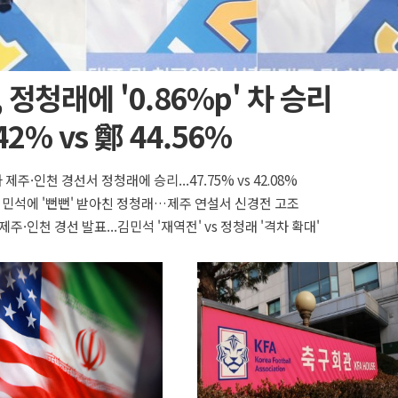
 정청래에 '0.86%p' 차 승리
42% vs 鄭 44.56%
 제주·인천 경선서 정청래에 승리...47.75% vs 42.08%
 김민석에 '뻔뻔' 받아친 정청래…제주 연설서 신경전 고조
제주·인천 경선 발표...김민석 '재역전' vs 정청래 '격차 확대'