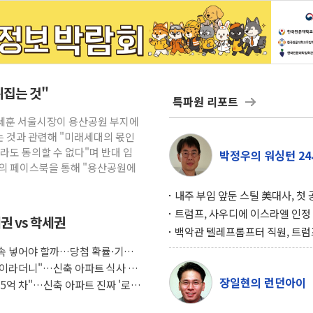
뒤집는 것"
특파원 리포트
오세훈 서울시장이 용산공원 부지에
 것과 관련해 "미래세대의 몫인
라도 동의할 수 없다"며 반대 입
박정우의 워싱턴 24
신의 페이스북을 통해 "용산공원에
내주 부임 앞둔 스틸 美대사, 첫
행사서 "한미동맹 강화 최우선 
트럼프, 사우디에 이스라엘 인정
권 vs 학세권
구…원자력 협정 서명 하루 만에
백악관 텔레프롬프터 직원, 트럼
위기
설 미리 보고 베팅 시장서 10만
 계속 넣어야 할까…당첨 확률·기회
겨
조식이라더니"…신축 아파트 식사 서
장일현의 런던아이
도 5억 차"…신축 아파트 진짜 '로얄