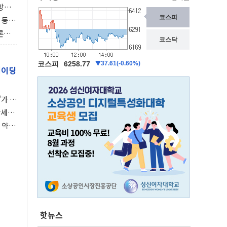
동방위
협에
 동시
동 화
론으
 깃발
레이딩
가 말
강세장
 약세
핫뉴스