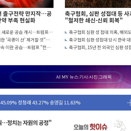
전 출구전략 만지작…공
축구협회, 심판 성접대 등 사
탄약 부족 현실화
"철저한 쇄신·신뢰 회복"
에 새로운 공습 개시…트럼프
축구협회 심판 성 접대 의혹, 해외
양식장 복구·지원 '총력'
 차례"
↑…감독 선임 과정 수사까지 외신
란 '곡괭이 산' 제거할 것"…
축구협회 심판 성접대 당시 한국 
'...경북도, 호우 피해·통제구간 없어
흘째 이란 야간 공습
7경기 무패 행진
연속 이란 공습…트럼프 "전쟁
축구협회, 15년 전 외국인 심판 성
 성공...金 45.42% vs 鄭 44.56%
냐"
의혹...월드컵·올림픽 예선도 포함
민석 당대표 후보
...47.75% vs 42.08%
AI MY 뉴스
|
기사
|
사진
|
그래픽
민석 47.75% 정청래 42.08%
45.09% 정청래 43.27% 송영길 11.63%
52.64% 정청래 39.89% 송영길 7.47%
탄약 부족 현실화
꿔…정치는 자원의 공정"
…강원 동해안 강한 비 이어져