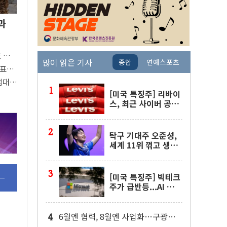
과
도 관심
많이 읽은 기사
종합
연예스포츠
 주목
대표팀
접대
[미국 특징주] 리바이
스, 최근 사이버 공격
물결 속 보안 침해 사
실 공개
탁구 기대주 오준성,
세계 11위 꺾고 생애
첫 WTT 챔피언스 4
강행
[미국 특징주] 빅테크
주가 급반등...AI 불안
잦아들고 낙관론 되살
아나
6월엔 협력, 8월엔 사업화…구광모·