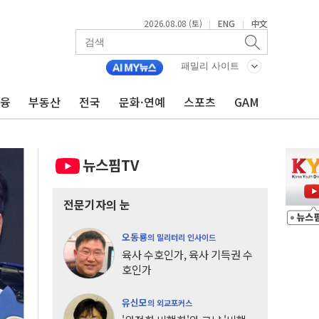
2026.08.08 (토)
ENG
中文
|
|
패밀리 사이트
금융
부동산
전국
문화·연예
스포츠
GAM
뉴스핌TV
전문기자의 눈
오동룡
의 밀리터리 인사이드
육사 수호인가, 육사 기득권 수
호인가
유신모
의 외교포커스