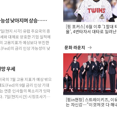
 가능성 낮아지며 상승…
[핌 포커스] 6월 이후 '1할대 
7일(현지 시각) 유럽 주요국의 증
율', 4번타자서 대타로 밀려난 
문보경
강세와 대체로 양호한 기업 실적에
국의 고용지표가 예상보다 부진한
문화 라운지
Fed)의 금리 인상 가능성이 낮
전망 우세
미국의 7월 고용 지표가 예상 밖으
(Fed)의 9월 금리 인상 기대
하는 연준 인사들의 목소리가 잇따
다. 7일(현지시간) 시장조사기관
[핌in현장] 스트레이키즈, 이
는 자신감…"이것저것 다 해
활동 할 것"