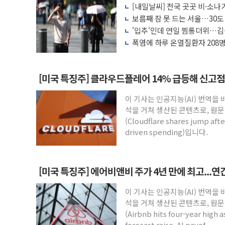
[내일날씨] 전국 곳곳 비·소나기
뉴욕증시 프리뷰, 美 고용 쇼크에 금리 인
보름째 잠 못 드는 서울…30도
[종합] 美 7월 고용 2만3000명 감소 '쇼
호'
'입추'인데 연일 찜통더위…김
나도 즉시대응"
[사진] 이슬람 수니파 3개국, 공동방위협
폭염에 하루 온열질환자 208명
마리 폐사
뉴욕증시 개장 전 특징주...아틀라시안
보훈부, 미 DPAA와 MOU… "6·25 미
[미국 특징주] 클라우드플레어 14% 급등해 신고점.
트럼프 "금리 내려야"…파월 때와 달리 워
이 기사는 인공지능(AI) 번역을
특정 정치인 측근 포항시 정책특보 내정설..
석을 거쳐 생산된 콘텐츠로, 원문
李 "해남 태양광, 대한민국 다음 100년
(Cloudflare shares jump after
driven spending)입니다.
[미국 특징주] 에어비앤비 주가 4년 만에 최고...
이 기사는 인공지능(AI) 번역을
석을 거쳐 생산된 콘텐츠로, 원문
(Airbnb hits four-year high 
forecast raise, AI payof