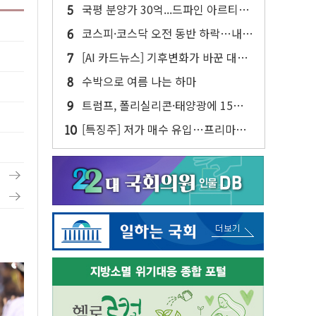
어져…SK에코플랜트 "전수 조사"
국평 분양가 30억...드파인 아르티아
15가구 '줍줍' 나왔다
코스피·코스닥 오전 동반 하락…내
린 종목이 두 배 넘어
[AI 카드뉴스] 기후변화가 바꾼 대한
민국 여름
수박으로 여름 나는 하마
트럼프, 폴리실리콘·태양광에 15%
관세…한국 등엔 '합산 상한' 적용
[특징주] 저가 매수 유입…프리마켓
대형주 소폭 반등