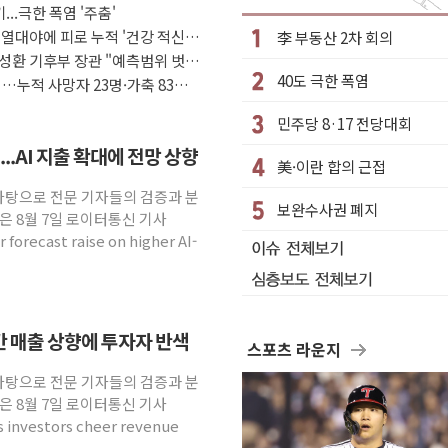
...극한 폭염 '주춤'
상 우려 후퇴…나스닥 선물 1%대 상승
 열대야에 피로 누적 '건강 적신
李 부동산 2차 회의
크'…9월 금리 인상 기대 후퇴
성환 기후부 장관 "예측범위 벗어
40도 극한 폭염
정 체결
…누적 사망자 23명·가축 83만
·클라우드플레어·태양광주↑ VS 트레이드데스크·웬디스↓
민주당 8·17 전당대회
군 실종자 7359명 끝까지 찾겠다"
..AI 지출 확대에 전망 상향
美·이란 합의 근접
시엔 톤 낮춰
 바탕으로 전문 기자들의 검증과 분
.포항시 '시끌'
보완수사권 폐지
은 8월 7일 로이터통신 기사
 밑거름…수도권 집중 완화 전환점"
 forecast raise on higher AI-
연간 매출 상향에 투자자 반색
스포츠 라운지
 바탕으로 전문 기자들의 검증과 분
은 8월 7일 로이터통신 기사
as investors cheer revenue