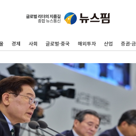
울
경제
사회
글로벌·중국
해외투자
산업
증권·