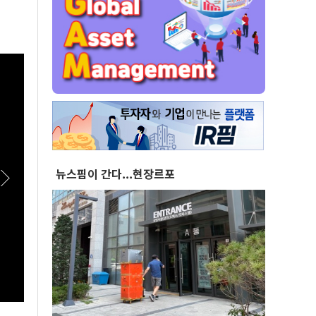
뉴스핌이 간다...현장르포
[스팟Live] 李대통령 "국가폭력 피해자, 국가가
[실전
치유해야…국가 책임 유효기간 없어"｜
세미'
26.08.07 국가폭력 피해자 위로 오찬