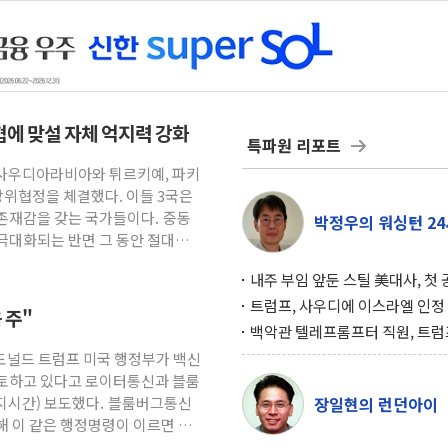
위협에 맞설 자체 억지력 강화
특파원 리포트
= 사우디아라비아와 튀르키예, 파키
방위협정을 체결했다. 이들 3국은
존재감을 갖는 국가들이다. 중동
박정우의 워싱턴 24
극대화되는 반면 그 동안 절대적
내주 부임 앞둔 스틸 美대사, 첫
행사서 "한미동맹 강화 최우선 
트럼프, 사우디에 이스라엘 인정
 주"
구…원자력 협정 서명 하루 만에
백악관 텔레프롬프터 직원, 트럼
위기
설 미리 보고 베팅 시장서 10만
 도널드 트럼프 미국 행정부가 백신
겨
검토하고 있다고 로이터통신과 블룸
현지시간) 보도했다. 블룸버그통신
장일현의 런던아이
해 이 같은 행정명령이 이르면 다