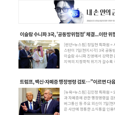
이슬람 수니파 3국, '공동방위협정' 체결...이란 
[런던=뉴스핌] 장일현 특파원 
스탄이 7일(현지시각) 3국 공동
이슬람 수니파 진영에서 강력한 
지역의 지정학적 위기가 갈수록 
인
트럼프, 백신·자폐증 행정명령 검토…"이르면 다음
[뉴욕=뉴스핌] 김민정 특파원 =
과 자폐증에 관한 행정명령을 
버그통신 등 주요 외신이 7일(
은 사안에 정통한 소식통을 인용
음 주 중 나올