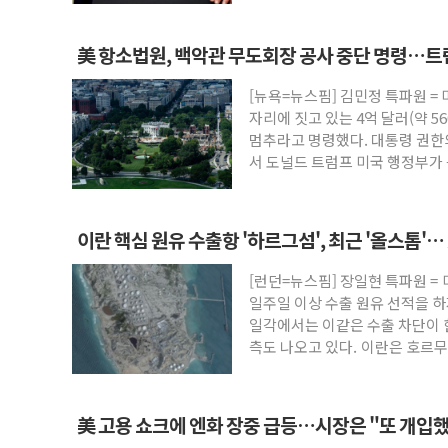
美 항소법원, 백악관 무도회장 공사 중단 명령…트
[뉴욕=뉴스핌] 김민정 특파원 =
자리에 짓고 있는 4억 달러(약 5
멈추라고 명령했다. 대통령 권한
서 도널드 트럼프 미국 행정부가 
방
이란 핵심 원유 수출항 '하르그섬', 최근 '올스톱'
[런던=뉴스핌] 장일현 특파원 =
일주일 이상 수출 원유 선적을 하
일각에서는 이같은 수출 차단이 
측도 나오고 있다. 이란은 호르무
美 고용 쇼크에 엔화 장중 급등…시장은 "또 개입했