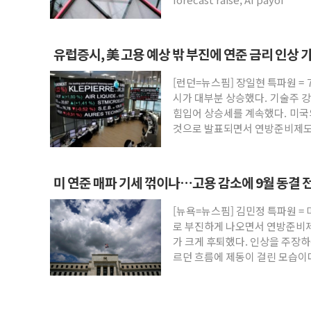
유럽증시, 美 고용 예상 밖 부진에 연준 금리 인상
STOXX 600 지수는 나흘 연속 최고치
[런던=뉴스핌] 장일현 특파원 = 
시가 대부분 상승했다. 기술주 
힘입어 상승세를 계속했다. 미
것으로 발표되면서 연방준비제도(
미 연준 매파 기세 꺾이나…고용 감소에 9월 동결 
[뉴욕=뉴스핌] 김민정 특파원 = 
로 부진하게 나오면서 연방준비제도
가 크게 후퇴했다. 인상을 주장
르던 흐름에 제동이 걸린 모습이
LSEG