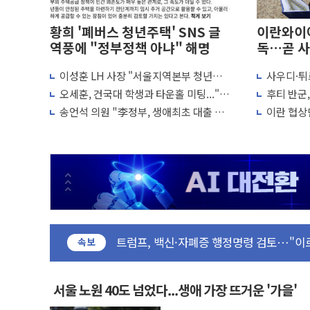
황희 '폐버스 청년주택' SNS 글
이란와이어
역풍에 "정부정책 아냐" 해명
독…곧 사
이성훈 LH 사장 "서울지역본부 청년주
사우디·튀
민주, 오늘 제주·인천 경선 결과 발표...'
택으로"…직원 사기 회복도 숙제
협정' 체
오세훈, 건국대 학생과 타운홀 미팅..."청
후티 반군
한상협, 업계 개인정보 보안 새판 짠다…
협력 구도
년 주택 7.4만가구 공급 실현"
격… 위기
송언석 의원 "李정부, 생애최초 대출 6억
이란 협상단
뉴욕증시, 고용 쇼크에 금리 인상 우려 후
묶고 평균 15억 아파트 사라고 해"
외교...더
트럼프, 쿡 연준 이사 해임 재추진…"26일
유럽증시, 美 고용 예상 밖 부진에 연준 금
최고치
미 연준 매파 기세 꺾이나…고용 감소에 9
[종합] 이슬람 수니파 3국, '공동방위협
트럼프, 백신·자폐증 행정명령 검토…"이
美 항소법원, 백악관 무도회장 공사 중단
속보
이란 핵심 원유 수출항 '하르그섬', 최근 
美 고용 쇼크에 엔화 장중 급등…시장은 "
서울 노원 40도 넘었다...생애 가장 뜨거운 '가을'
[AI MY 뉴스] 뉴욕 반도체주 프리뷰...美