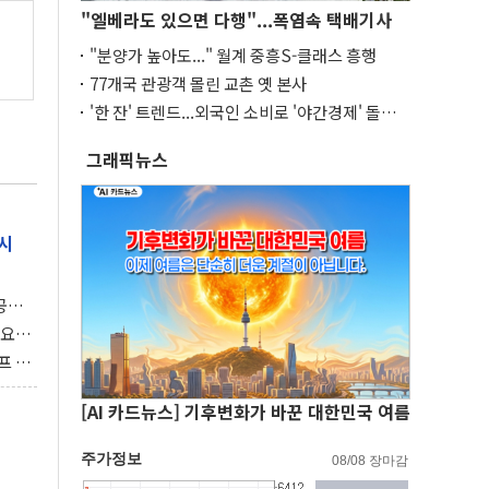
"엘베라도 있으면 다행"...폭염속 택배기사
"분양가 높아도..." 월계 중흥S-클래스 흥행
77개국 관광객 몰린 교촌 옛 본사
'한 잔' 트렌드...외국인 소비로 '야간경제' 돌파
구
그래픽뉴스
시
 공개
과제"
 요
 좌초
프 연
달러 챙
[AI 카드뉴스] 기후변화가 바꾼 대한민국 여름