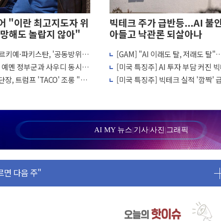
 "이란 최고지도자 위
빅테크 주가 급반등...AI 불
망해도 놀랍지 않아"
아들고 낙관론 되살아나
르키예·파키스탄, '공동방위
[GAM] "AI 이래도 탈, 저래도 탈
김민석 재역전 vs 정청래 격차 확대'
결… 수니파 국가들의 새 안보
체·빅테크 현기증 장세, 왜?
, 예멘 정부군과 사우디 동시 공
[미국 특징주] AI 투자 부담 커진 
'자율규제단체' 타진
 고조되는 또 다른 중동 화약고
크…2.3조 달러 클라우드 수주가 
장, 트럼프 'TACO' 조롱 "쇼
[미국 특징주] 빅테크 실적 '깜짝'
퇴…S&P500 최고치
 이상 필요 없다"
비밀은 앤스로픽 평가이익
까지 의혹 소명" 요구
리 인상 가능성 낮아지며 상승… STOXX 600 지수는 나흘 연속
월 동결 전망 우세
AI MY 뉴스
|
기사
|
사진
|
그래픽
정' 체결… 이스라엘·이란 위협에 맞설 자체 억지력 강화
르면 다음 주"
 명령…트럼프 제동
1주일 이상 '올스톱'… 美 해상봉쇄 영향
또 개입했나" 촉각
 고용 쇼크에 반도체주 '활짝'