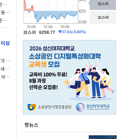
동방위
협에
 동시
동 화
론으
 깃발
레이딩
가 말
강세장
 약세
핫뉴스