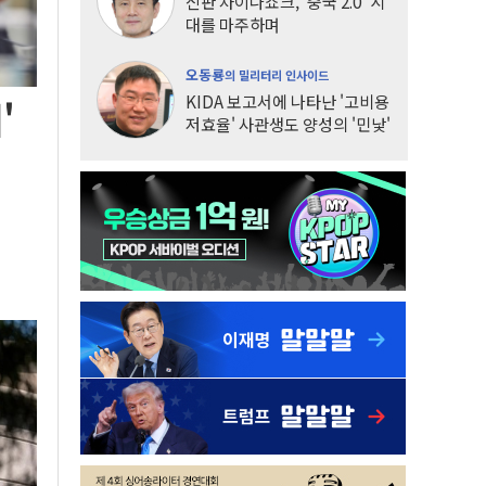
신판 차이나쇼크, '중국 2.0' 시
대를 마주하며
오동룡
의 밀리터리 인사이드
KIDA 보고서에 나타난 '고비용
'
저효율' 사관생도 양성의 '민낯'