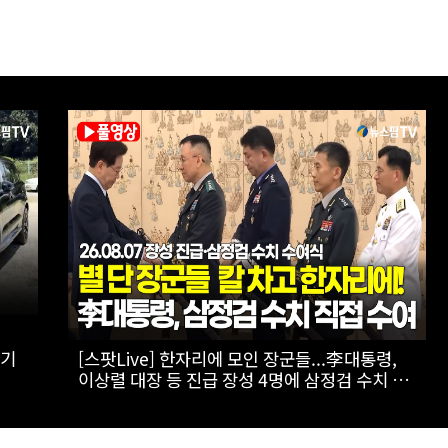
원까
[폴리티션스토리] "800조 서남권 반도체 투자
 인
를 위해"...김원이가 산자위에 남기로 한 이유
는?