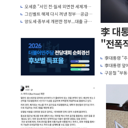
오세훈 "서민 전·월세 외면한 세제개
편"…용산공원 훼손 안 돼
그린벨트 해제 다시 꺼낸 정부…공급난
해소 '단기 효과' 불투명
양도세·종부세 개편한 정부...대출 규제
완화·신규 공급 대책 내놓나
李 대통
"전폭적
李대통령 "주
李대통령 앞에
구윤철 "부동