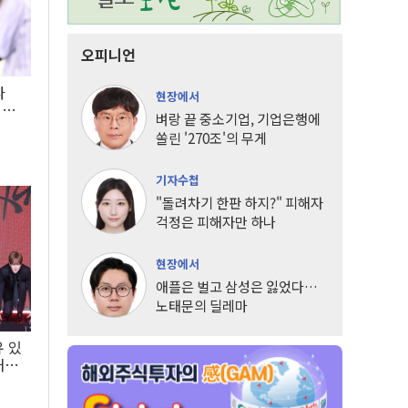
오피니언
타
현장에서
LG
벼랑 끝 중소기업, 기업은행에
쏠린 '270조'의 무게
기자수첩
"돌려차기 한판 하지?" 피해자
걱정은 피해자만 하나
현장에서
애플은 벌고 삼성은 잃었다…
노태문의 딜레마
유 있
내는