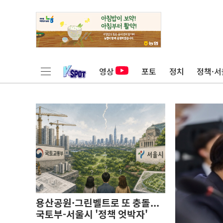
영상
포토
정치
정책·서
용산공원·그린벨트로 또 충돌...
국토부-서울시 '정책 엇박자'