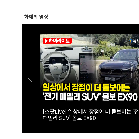
화제의 영상
..李대통령,
[폴리티션스토리] '도초도 소년에서 국회의
정검 수치 직
지'...김원이 의원의 단짠단짠 인생사 | 1부 '
정검 수치 수
간 김원이' 편