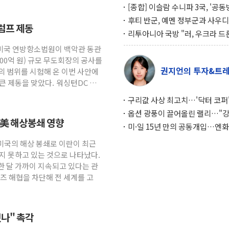
[종합] 이슬람 수니파 3국, '공
협정' 체결… 이스라엘·이란 위
후티 반군, 예멘 정부군과 사우디
럼프 제동
맞설 자체 억지력 강화
공격… 위기 고조되는 또 다른 중
리투아니아 국방 "러, 우크라 드
약고
로 나토 회원국 공격 검토… 거짓
 미국 연방항소법원이 백악관 동관
작전"
600억 원) 규모 무도회장의 공사를
권지언의 투자&트
의 범위를 시험해 온 이번 사안에
큰 제동을 맞았다. 워싱턴DC 연
구리값 사상 최고치…'닥터 코퍼'
하는 경기 신호가 달라졌다
옵션 광풍이 끌어올린 랠리…"
… 美 해상봉쇄 영향
이면에 과열 경고등"
미·일 15년 만의 공동개입…엔화
와의 싸움은 끝나지 않았다
 미국의 해상 봉쇄로 이란이 최근
지 못하고 있는 것으로 나타났다.
한 달 가까이 지속되고 있다는 관
즈 해협을 차단해 전 세계를 고
나" 촉각