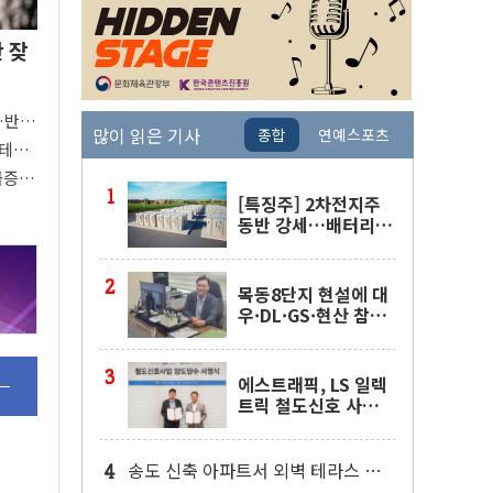
안 잦
"…반도
많이 읽은 기사
종합
연예스포츠
빅테
버팀목
 급증의
[특징주] 2차전지주
동반 강세…배터리3
사 일제히 상승
목동8단지 현설에 대
우·DL·GS·현산 참
여…'공사비 인상 불
가' 조건
에스트래픽, LS 일렉
트릭 철도신호 사업
인수 계약
송도 신축 아파트서 외벽 테라스 떨