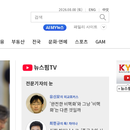
2026.08.08 (토)
ENG
中文
|
|
패밀리 사이트
금융
부동산
전국
문화·연예
스포츠
GAM
뉴스핌TV
전문기자의 눈
유신모
의 외교포커스
'완전한 비핵화'와 그냥 '비핵
화'는 다른 것일까
최헌규
의 톡! 차이나