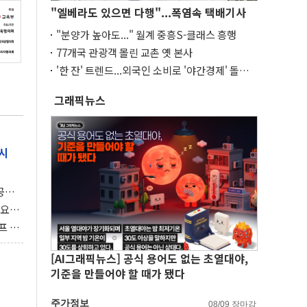
"엘베라도 있으면 다행"...폭염속 택배기사
"분양가 높아도..." 월계 중흥S-클래스 흥행
77개국 관광객 몰린 교촌 옛 본사
'한 잔' 트렌드...외국인 소비로 '야간경제' 돌파
구
그래픽뉴스
시
 공개
과제"
 요
 좌초
프 연
달러 챙
[AI그래픽뉴스] 공식 용어도 없는 초열대야,
기준을 만들어야 할 때가 됐다