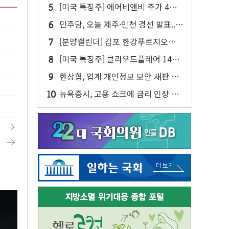
젠슨 황 두 번째 담판
[미국 특징주] 에어비앤비 주가 4년
만에 최고...연간 매출 상향에 투자자
민주당, 오늘 제주·인천 경선 발표...
반색
김민석 '재역전' vs 정청래 '격차 확
[분양캘린더] 김포 한강푸르지오리버
대'
프론트 등 3284가구 분양
[미국 특징주] 클라우드플레어 14%
급등해 신고점...AI 지출 확대에 전망
한상협, 업계 개인정보 보안 새판 짠
상향
다…'자율규제단체' 타진
뉴욕증시, 고용 쇼크에 금리 인상 우
려 후퇴…S&P500 최고치