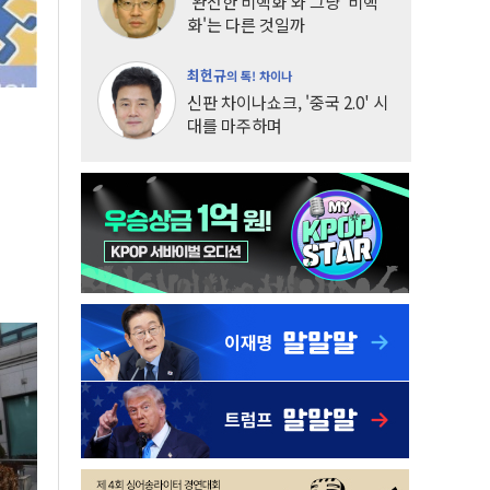
'완전한 비핵화'와 그냥 '비핵
화'는 다른 것일까
최헌규
의 톡! 차이나
신판 차이나쇼크, '중국 2.0' 시
대를 마주하며