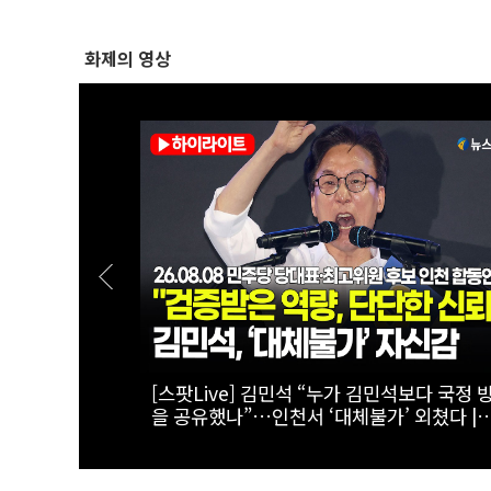
화제의 영상
천 45.09%
[스팟Live] 김민석·정청래 ‘초접전’ 2차전 
.08.08 더불
는?...제3차 정기전국당원대회 후보자 인천
천 합동연설
연설회 생중계 | 26.08.08