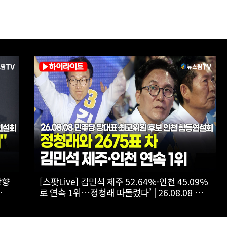
승자
[스팟Live] 환호 속 입장해 나란히 ‘찰칵’…서로
 합동
‘저격 연설’ 들을 때 후보들 표정은? | 26.08.08
더불어민주당 당대표·최고위원 후보 인천 합동
연설회