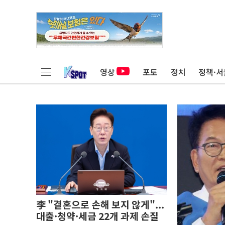
영상
포토
정치
정책·서
李 "결혼으로 손해 보지 않게"...
대출·청약·세금 22개 과제 손질