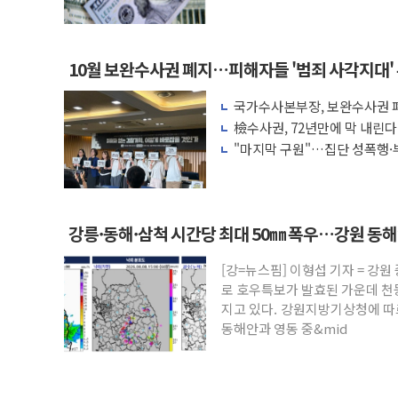
액 공제 기준 개편 검토
10월 보완수사권 폐지…피해자들 '범죄 사각지대'
국가수사본부장, 보완수사권 폐
려 해소"
檢수사권, 72년만에 막 내린
"마지막 구원"…집단 성폭행·
권 폐지 '우려'
강릉·동해·삼척 시간당 최대 50㎜ 폭우…강원 동
[강=뉴스핌] 이형섭 기자 = 강
로 호우특보가 발효된 가운데 천
지고 있다. 강원지방기상청에 따르
동해안과 영동 중&mid