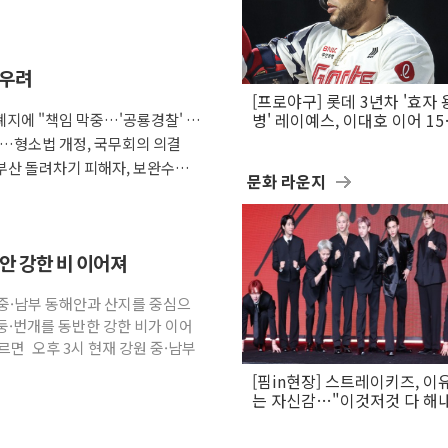
 우려
[프로야구] 롯데 3년차 '효자 
지에 "책임 막중…'공룡경찰' 우
병' 레이예스, 이대호 이어 1
만의 롯데 타격왕 도전
다…형소법 개정, 국무회의 의결
부산 돌려차기 피해자, 보완수사
문화 라운지
해안 강한 비 이어져
원 중·남부 동해안과 산지를 중심으
둥·번개를 동반한 강한 비가 이어
면 오후 3시 현재 강원 중·남부
[핌in현장] 스트레이키즈, 이
는 자신감…"이것저것 다 해
활동 할 것"