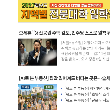
오세훈 "용산공원 주택 검토, 민주당 스스로 원칙 
[서울=뉴스핌] 이정아 기자 = 
주택을 공급하는 방안이 거론되는
용산공원을 훼손하는 일은 1센티
장을 밝혔다. 오 시장은 8일 자
[AI로 본 부동산] 집값 떨어져도 버티는 곳은…슬세
[AI로 본 부동산] 청약통장,
비용 따져보니
[AI로 본 부동산] "호텔식 
비스의 속사정
[AI로 본 부동산] "같은 단지
층' 조건은