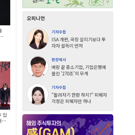
오피니언
용
기자수첩
5년
ISA 개편, 국장 살리기보다 투
자자 설득이 먼저
현장에서
벼랑 끝 중소기업, 기업은행에
쏠린 '270조'의 무게
기자수첩
"돌려차기 한판 하지?" 피해자
걱정은 피해자만 하나
유 있
내는