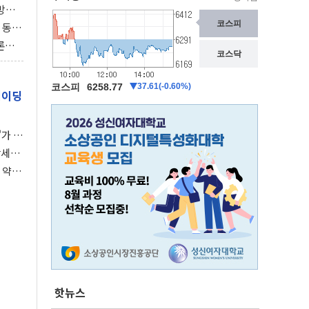
동방위
협에
 동시
동 화
론으
 깃발
레이딩
가 말
강세장
 약세
핫뉴스