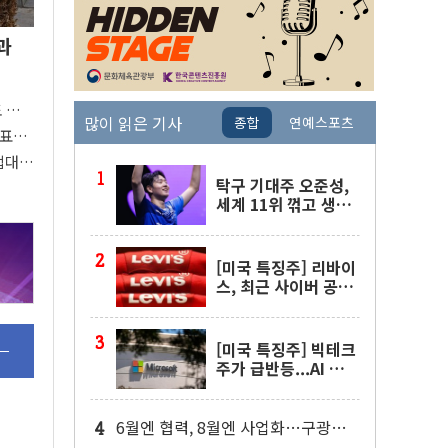
과
도 관심
많이 읽은 기사
종합
연예스포츠
 주목
대표팀
접대
탁구 기대주 오준성,
세계 11위 꺾고 생애
첫 WTT 챔피언스 4
강행
[미국 특징주] 리바이
스, 최근 사이버 공격
물결 속 보안 침해 사
실 공개
[미국 특징주] 빅테크
주가 급반등...AI 불안
잦아들고 낙관론 되살
아나
6월엔 협력, 8월엔 사업화…구광모·