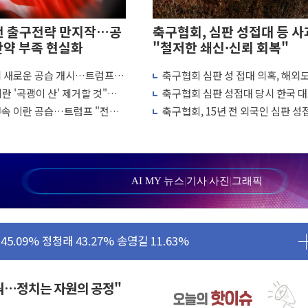
전 출구전략 만지작…공
축구협회, 심판 성접대 등 사
탄약 부족 현실화
"철저한 쇄신·신뢰 회복"
에 새로운 공습 개시…트럼프
축구협회 심판 성 접대 의혹, 해외
양식장 복구·지원 '총력'
 차례"
↑…감독 선임 과정 수사까지 외신
란 '곡괭이 산' 제거할 것"…
축구협회 심판 성접대 당시 한국 
'...경북도, 호우 피해·통제구간 없어
흘째 이란 야간 공습
7경기 무패 행진
연속 이란 공습…트럼프 "전쟁
축구협회, 15년 전 외국인 심판 성
 성공...金 45.42% vs 鄭 44.56%
냐"
의혹...월드컵·올림픽 예선도 포함
민석 당대표 후보
...47.75% vs 42.08%
AI MY 뉴스
|
기사
|
사진
|
그래픽
민석 47.75% 정청래 42.08%
45.09% 정청래 43.27% 송영길 11.63%
52.64% 정청래 39.89% 송영길 7.47%
탄약 부족 현실화
꿔…정치는 자원의 공정"
…강원 동해안 강한 비 이어져