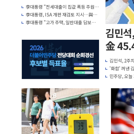
李대통령 "전세대출이 집값 폭등 주원
인…유주택자 제한·규제 강화 검토"
李대통령, ISA 개편 재검토 지시…與
"적극 환영"·野 "졸속 국정"
李대통령 "고가 주택, 일반대출 담보가
치 인정 재고…편법·우회 가능"
김민석,
金 45.
김민석, 2주차
'화합' 꺼낸
민주당, 오늘 