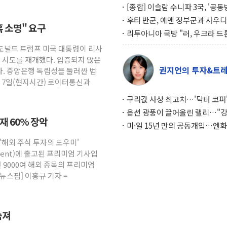
[종합] 이슬람 수니파 3국, '공
협정' 체결… 이스라엘·이란 위
후티 반군, 예멘 정부군과 사우디
혹 소명" 요구
맞설 자체 억지력 강화
공격… 위기 고조되는 또 다른 중
리투아니아 국방 "러, 우크라 드
약고
로 나토 회원국 공격 검토… 거짓
 도널드 트럼프 미국 대통령이 리사
작전"
임 시도를 재개했다. 입증되지 않은
권지언의 투자&트
. 중앙은행 독립성을 둘러싼 법
. 7일(현지시간) 로이터통신과
구리값 사상 최고치…'닥터 코퍼'
하는 경기 신호가 달라졌다
옵션 광풍이 끌어올린 랠리…"
소재 60% 장악
이면에 과열 경고등"
미·일 15년 만의 공동개입…엔화
와의 싸움은 끝나지 않았다
 '해외 주식 투자의 도우미'
gement)에 출고된 프리미엄 기사입
 9000여 해외 종목의 프리미엄
뉴스핌] 이홍규 기자 =
숨져