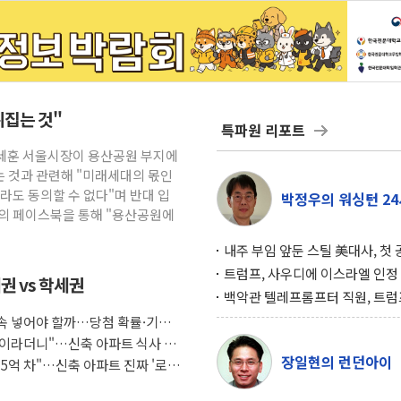
뒤집는 것"
특파원 리포트
오세훈 서울시장이 용산공원 부지에
 것과 관련해 "미래세대의 몫인
라도 동의할 수 없다"며 반대 입
박정우의 워싱턴 24
신의 페이스북을 통해 "용산공원에
내주 부임 앞둔 스틸 美대사, 첫
행사서 "한미동맹 강화 최우선 
트럼프, 사우디에 이스라엘 인정
권 vs 학세권
구…원자력 협정 서명 하루 만에
백악관 텔레프롬프터 직원, 트럼
위기
설 미리 보고 베팅 시장서 10만
 계속 넣어야 할까…당첨 확률·기회
겨
조식이라더니"…신축 아파트 식사 서
장일현의 런던아이
도 5억 차"…신축 아파트 진짜 '로얄