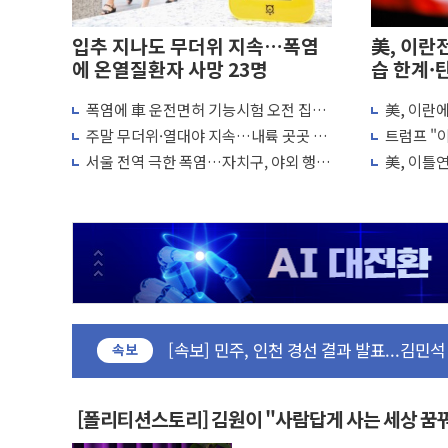
입추 지나도 무더위 지속…폭염
美, 이란
에 온열질환자 사망 23명
습 한계·
폭염에 車 운전면허 기능시험 오전 집중
美, 이란
포항시 재난예산 40억 긴급 투입…고수온 
편성…체감온도 38도 넘으면 중단
"이제 우리
주말 무더위·열대야 지속…내륙 곳곳 소
트럼프 "이
울진·영덕 '호우특보'-포항 '산사태 주의보
나기
미군, 사
서울 전역 극한 폭염…자치구, 야외 행사
美, 이틀
[종합] 김민석, 정청래에 '0.86%p' 차 재역전
조정·물청소 운영 확대
재개는 아
인천 합동연설회 나선 송영길·정청래·김
김민석, 2주차 제주·인천 경선서 정청래에 승리
인사하는 김민석 당대표 후보
[속보] 민주, 제주·인천 경선 결과 발표...김
[속보] 민주, 인천 경선 결과 발표...김민석 
[속보] 민주, 제주 경선 결과 발표...김민석 
속보
이번주 국내 주요 금융일정(8.10~8.14)
美, 이란전 출구전략 만지작…공습 한계·
[폴리티션스토리] 김원이 "사람답게 사는 세상 꿈
강릉·동해·삼척 시간당 최대 50㎜ 폭우