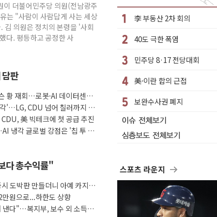
 김원이 더불어민주당 의원(전남광주
수거차에 치여 사망
이유는 "사람이 사람답게 사는 세상
李 부동산 2차 회의
성 2명 숨져
. 김 의원은 정치의 본령을 '사회
했다. 평등하고 공정한 사
40도 극한 폭염
…'결혼 페널티' 22개 과제 손본다
1명 사망·1명 실종
민주당 8·17 전당대회
."국제적 시민 연대로 목소리 내야"
째 담판
美·이란 합의 근접
나흘만에 숨진 채 발견
슨 황 재회…로봇·AI 데이터센터·
아들 체포
보완수사권 폐지
각'…LG, CDU 넘어 칠러까지 묶
청래…제주 연설서 신경전 고조
자 CDU, 美 빅테크에 첫 공급 추진
AI 냉각 글로벌 강점은 '칩 투 칠
금보다 총수익률"
스포츠 라운지
증시 도박판 만들더니 아예 카지노
2만원으로...하한도 상향
 낸다"…복지부, 보수 외 소득월