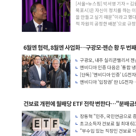
[서울=뉴스핌] 박서영 기자 =
폐기물 수거하다 참변…60대 환경미화원 
목포시)은 자신이 정치를 하는 
서울 중랑구 주택가서 흉기 난동…60대 남
을 만들고 싶기 때문"이라고 했다
적 자원의 공정한 배분'으로 규정
李대통령 "결혼 때문에 손해 보는 일 없게"
여수 오동도 인근 해상서 모터보트 전복…
추미애, '위안부' 피해자 기림의 날 참석..
6월엔 협력, 8월엔 사업화…구광모·젠슨 황 두 번
인천 선재도 갯벌서 해루질 중 실종 60대 
구광모, 내주 실리콘밸리서 젠
인천서 말다툼 중 어머니 흉기 살해 10대 
모빌리티 구체화
엔비디아 인증 다음은 '통합 냉
'화합' 꺼낸 김민석에 '뻔뻔' 받아친 정
는다
[단독] '엔비디아 인증' LG전
엔비디아 '입장권' 딴 LG전자…
러'
건보료 개편에 월배당 ETF 전략 변한다…"분배
장동혁 "민주, 국민연금으로 
차릴 판"
초고소득자 건보료 월 최대 61
"부수입 있는 직장인 건보료 더