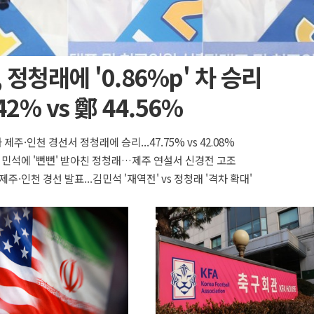
 정청래에 '0.86%p' 차 승리
42% vs 鄭 44.56%
 제주·인천 경선서 정청래에 승리...47.75% vs 42.08%
 김민석에 '뻔뻔' 받아친 정청래…제주 연설서 신경전 고조
제주·인천 경선 발표...김민석 '재역전' vs 정청래 '격차 확대'