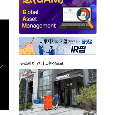
뉴스핌이 간다...현장르포
[스팟Live] 정청래, 김민석에 “사과 먼저”…송
[스팟
영길엔 “사람 고쳐 쓰는 거 아냐” | 26.08.08 더
도 안
불어민주당 당대표·최고위원 후보 인천 합동연
26.
설회
인천