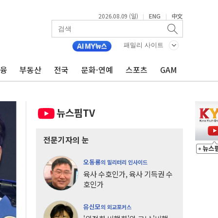
2026.08.09 (일)
ENG
中文
|
|
패밀리 사이트
금융
부동산
전국
문화·연예
스포츠
GAM
뉴스핌TV
전문기자의 눈
오동룡
의 밀리터리 인사이드
육사 수호인가, 육사 기득권 수
호인가
유신모
의 외교포커스