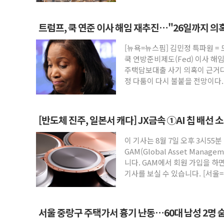
트럼프, 쿡 연준 이사 해임 재추진…"26일까지 의
[뉴욕=뉴스핌] 김민정 특파원 =
쿡 연방준비제도(Fed) 이사 해
주택담보대출 사기 의혹이 근거다
정 다툼이 다시 불붙을 전망이다
[반도체 진주, 일본서 캐다] JX금속 ①AI 칩 배선 
이 기사는 8월 7일 오후 3시55분
GAM(Global Asset Mana
니다. GAM에서 회원 가입을 하면
기사를 보실 수 있습니다. [서울=
서울 중랑구 주택가서 흉기 난동…60대 남성 2명 