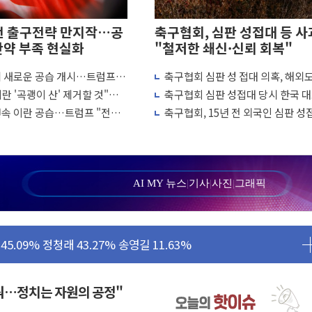
전 출구전략 만지작…공
축구협회, 심판 성접대 등 사
탄약 부족 현실화
"철저한 쇄신·신뢰 회복"
에 새로운 공습 개시…트럼프
축구협회 심판 성 접대 의혹, 해외
양식장 복구·지원 '총력'
 차례"
↑…감독 선임 과정 수사까지 외신
란 '곡괭이 산' 제거할 것"…
축구협회 심판 성접대 당시 한국 
'...경북도, 호우 피해·통제구간 없어
흘째 이란 야간 공습
7경기 무패 행진
연속 이란 공습…트럼프 "전쟁
축구협회, 15년 전 외국인 심판 성
 성공...金 45.42% vs 鄭 44.56%
냐"
의혹...월드컵·올림픽 예선도 포함
민석 당대표 후보
...47.75% vs 42.08%
AI MY 뉴스
|
기사
|
사진
|
그래픽
민석 47.75% 정청래 42.08%
45.09% 정청래 43.27% 송영길 11.63%
52.64% 정청래 39.89% 송영길 7.47%
탄약 부족 현실화
꿔…정치는 자원의 공정"
…강원 동해안 강한 비 이어져