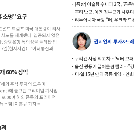
[종합] 이슬람 수니파 3국, '공
협정' 체결… 이스라엘·이란 위
후티 반군, 예멘 정부군과 사우디
혹 소명" 요구
맞설 자체 억지력 강화
공격… 위기 고조되는 또 다른 중
리투아니아 국방 "러, 우크라 드
약고
로 나토 회원국 공격 검토… 거짓
 도널드 트럼프 미국 대통령이 리사
작전"
임 시도를 재개했다. 입증되지 않은
권지언의 투자&트
. 중앙은행 독립성을 둘러싼 법
. 7일(현지시간) 로이터통신과
구리값 사상 최고치…'닥터 코퍼'
하는 경기 신호가 달라졌다
옵션 광풍이 끌어올린 랠리…"
소재 60% 장악
이면에 과열 경고등"
미·일 15년 만의 공동개입…엔화
와의 싸움은 끝나지 않았다
 '해외 주식 투자의 도우미'
gement)에 출고된 프리미엄 기사입
 9000여 해외 종목의 프리미엄
뉴스핌] 이홍규 기자 =
숨져