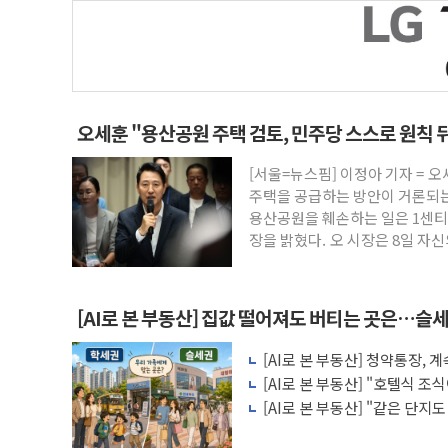
오세훈 "용산공원 주택 검토, 민주당 스스로 원칙 
[서울=뉴스핌] 이정아 기자 = 
주택을 공급하는 방안이 거론되는
용산공원을 훼손하는 일은 1센티
장을 밝혔다. 오 시장은 8일 자
[AI로 본 부동산] 집값 떨어져도 버티는 곳은…슬세
[AI로 본 부동산] 청약통장,
비용 따져보니
[AI로 본 부동산] "호텔식 
비스의 속사정
[AI로 본 부동산] "같은 단지
층' 조건은