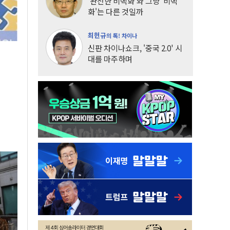
'완전한 비핵화'와 그냥 '비핵
화'는 다른 것일까
최헌규
의 톡! 차이나
신판 차이나쇼크, '중국 2.0' 시
대를 마주하며