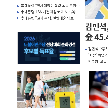
李대통령 "전세대출이 집값 폭등 주원
인…유주택자 제한·규제 강화 검토"
李대통령, ISA 개편 재검토 지시…與
"적극 환영"·野 "졸속 국정"
李대통령 "고가 주택, 일반대출 담보가
치 인정 재고…편법·우회 가능"
김민석,
金 45.
김민석, 2주차
'화합' 꺼낸
민주당, 오늘 