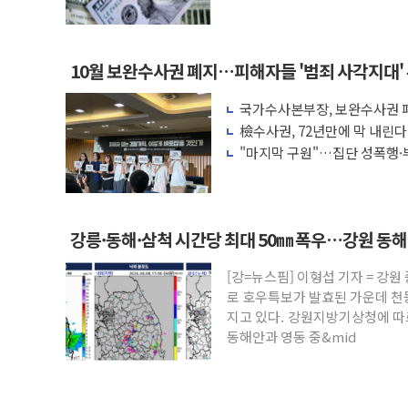
액 공제 기준 개편 검토
10월 보완수사권 폐지…피해자들 '범죄 사각지대'
국가수사본부장, 보완수사권 폐
려 해소"
檢수사권, 72년만에 막 내린
"마지막 구원"…집단 성폭행·
권 폐지 '우려'
강릉·동해·삼척 시간당 최대 50㎜ 폭우…강원 동
[강=뉴스핌] 이형섭 기자 = 강
로 호우특보가 발효된 가운데 천
지고 있다. 강원지방기상청에 따르
동해안과 영동 중&mid