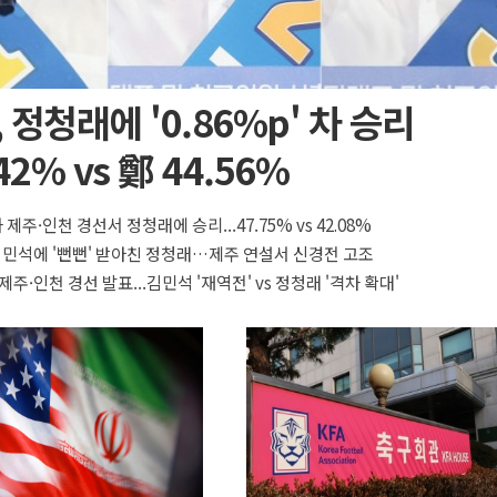
 정청래에 '0.86%p' 차 승리
42% vs 鄭 44.56%
 제주·인천 경선서 정청래에 승리...47.75% vs 42.08%
 김민석에 '뻔뻔' 받아친 정청래…제주 연설서 신경전 고조
제주·인천 경선 발표...김민석 '재역전' vs 정청래 '격차 확대'