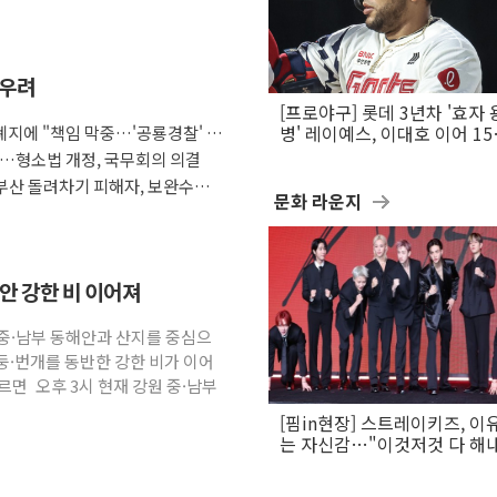
 우려
[프로야구] 롯데 3년차 '효자 
지에 "책임 막중…'공룡경찰' 우
병' 레이예스, 이대호 이어 1
만의 롯데 타격왕 도전
다…형소법 개정, 국무회의 의결
부산 돌려차기 피해자, 보완수사
문화 라운지
해안 강한 비 이어져
원 중·남부 동해안과 산지를 중심으
둥·번개를 동반한 강한 비가 이어
면 오후 3시 현재 강원 중·남부
[핌in현장] 스트레이키즈, 이
는 자신감…"이것저것 다 해
활동 할 것"