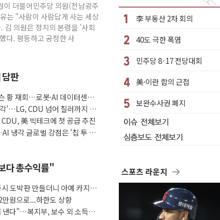
 김원이 더불어민주당 의원(전남광주
수거차에 치여 사망
이유는 "사람이 사람답게 사는 세상
李 부동산 2차 회의
성 2명 숨져
. 김 의원은 정치의 본령을 '사회
했다. 평등하고 공정한 사
40도 극한 폭염
…'결혼 페널티' 22개 과제 손본다
1명 사망·1명 실종
민주당 8·17 전당대회
."국제적 시민 연대로 목소리 내야"
째 담판
美·이란 합의 근접
나흘만에 숨진 채 발견
슨 황 재회…로봇·AI 데이터센터·
아들 체포
보완수사권 폐지
각'…LG, CDU 넘어 칠러까지 묶
청래…제주 연설서 신경전 고조
자 CDU, 美 빅테크에 첫 공급 추진
AI 냉각 글로벌 강점은 '칩 투 칠
금보다 총수익률"
스포츠 라운지
증시 도박판 만들더니 아예 카지노
2만원으로...하한도 상향
 낸다"…복지부, 보수 외 소득월