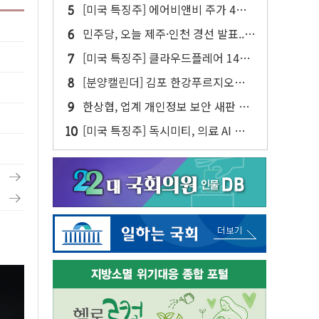
젠슨 황 두 번째 담판
[미국 특징주] 에어비앤비 주가 4년
만에 최고...연간 매출 상향에 투자자
민주당, 오늘 제주·인천 경선 발표...
반색
김민석 '재역전' vs 정청래 '격차 확
[미국 특징주] 클라우드플레어 14%
대'
급등해 신고점...AI 지출 확대에 전망
[분양캘린더] 김포 한강푸르지오리버
상향
프론트 등 3284가구 분양
한상협, 업계 개인정보 보안 새판 짠
다…'자율규제단체' 타진
[미국 특징주] 독시미티, 의료 AI 안전
성 美 1위에 50%대 폭등