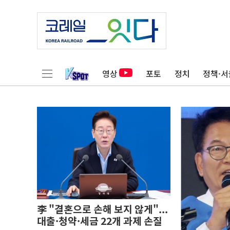
영상
포토
정치
정책·서
李 "결혼으로 손해 보지 않게"...
대출·청약·세금 22개 과제 손질