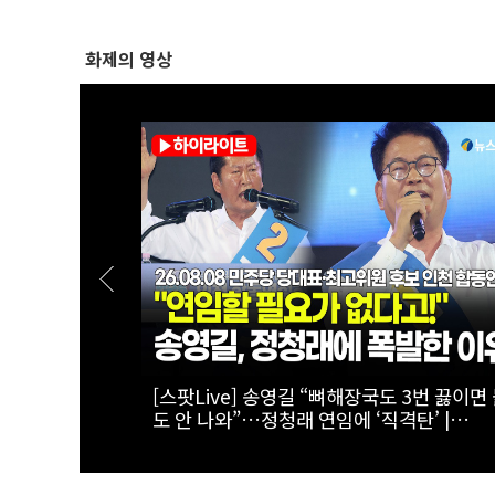
화제의 영상
천 45.09%
[스팟Live] 김민석 “누가 김민석보다 국정 
.08.08 더불
을 공유했나”…인천서 ‘대체불가’ 외쳤다 |
천 합동연설
26.08.08 더불어민주당 당대표·최고위원 
인천 합동연설회