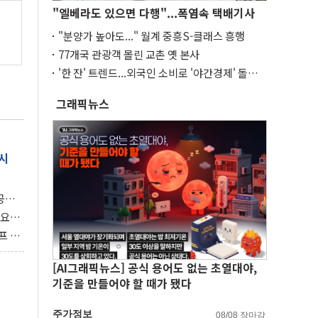
"엘베라도 있으면 다행"...폭염속 택배기사
"분양가 높아도..." 월계 중흥S-클래스 흥행
77개국 관광객 몰린 교촌 옛 본사
'한 잔' 트렌드...외국인 소비로 '야간경제' 돌파
구
그래픽뉴스
시
 공개
과제"
 요
 좌초
프 연
달러 챙
[AI그래픽뉴스] 공식 용어도 없는 초열대야,
기준을 만들어야 할 때가 됐다