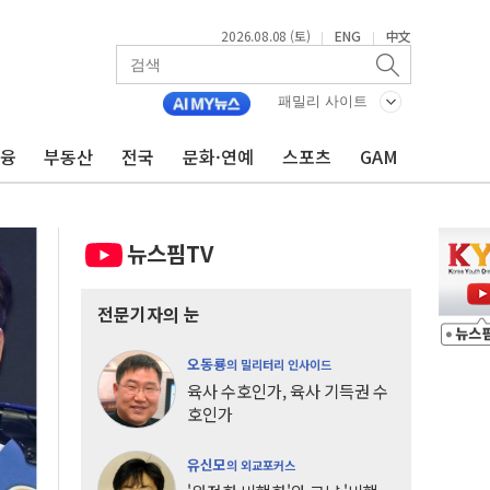
2026.08.08 (토)
ENG
中文
|
|
패밀리 사이트
금융
부동산
전국
문화·연예
스포츠
GAM
뉴스핌TV
전문기자의 눈
오동룡
의 밀리터리 인사이드
육사 수호인가, 육사 기득권 수
호인가
유신모
의 외교포커스