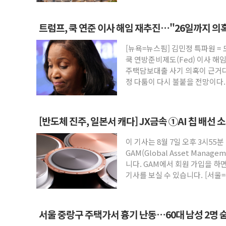
트럼프, 쿡 연준 이사 해임 재추진…"26일까지 의
[뉴욕=뉴스핌] 김민정 특파원 =
쿡 연방준비제도(Fed) 이사 해
주택담보대출 사기 의혹이 근거다
정 다툼이 다시 불붙을 전망이다
[반도체 진주, 일본서 캐다] JX금속 ①AI 칩 배선 
이 기사는 8월 7일 오후 3시55분
GAM(Global Asset Mana
니다. GAM에서 회원 가입을 하면
기사를 보실 수 있습니다. [서울=
서울 중랑구 주택가서 흉기 난동…60대 남성 2명 