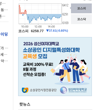
동방위
협에
 동시
동 화
론으
 깃발
레이딩
가 말
강세장
 약세
핫뉴스