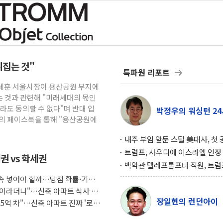
뒤집는 것"
특파원 리포트
오세훈 서울시장이 용산공원 부지에
 것과 관련해 "미래세대의 몫인
라도 동의할 수 없다"며 반대 입
박정우의 워싱턴 24
신의 페이스북을 통해 "용산공원에
내주 부임 앞둔 스틸 美대사, 첫
행사서 "한미동맹 강화 최우선 
트럼프, 사우디에 이스라엘 인정
권 vs 학세권
구…원자력 협정 서명 하루 만에
백악관 텔레프롬프터 직원, 트럼
위기
설 미리 보고 베팅 시장서 10만
 계속 넣어야 할까…당첨 확률·기회
겨
조식이라더니"…신축 아파트 식사 서
장일현의 런던아이
도 5억 차"…신축 아파트 진짜 '로얄