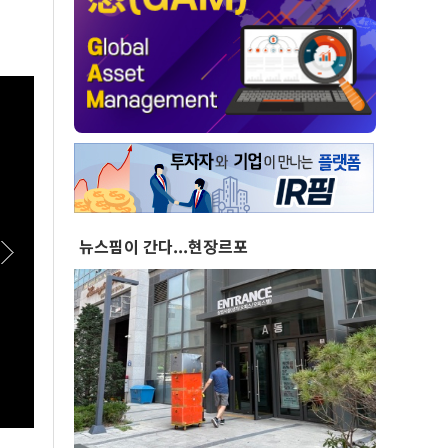
뉴스핌이 간다...현장르포
[스팟Live] 정청래, 김민석에 “사과 먼저”…송
[스팟
영길엔 “사람 고쳐 쓰는 거 아냐” | 26.08.08 더
는?.
불어민주당 당대표·최고위원 후보 인천 합동연
연설회 
설회