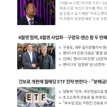
[서울=뉴스핌] 박서영 기자 =
폐기물 수거하다 참변…60대 환경미화원 
목포시)은 자신이 정치를 하는 
서울 중랑구 주택가서 흉기 난동…60대 남
을 만들고 싶기 때문"이라고 했다
적 자원의 공정한 배분'으로 규정
李대통령 "결혼 때문에 손해 보는 일 없게"
여수 오동도 인근 해상서 모터보트 전복…
추미애, '위안부' 피해자 기림의 날 참석..
6월엔 협력, 8월엔 사업화…구광모·젠슨 황 두 번
인천 선재도 갯벌서 해루질 중 실종 60대 
구광모, 내주 실리콘밸리서 젠
인천서 말다툼 중 어머니 흉기 살해 10대 
모빌리티 구체화
엔비디아 인증 다음은 '통합 냉
'화합' 꺼낸 김민석에 '뻔뻔' 받아친 정
는다
[단독] '엔비디아 인증' LG전
엔비디아 '입장권' 딴 LG전자…
러'
건보료 개편에 월배당 ETF 전략 변한다…"분배
장동혁 "민주, 국민연금으로 
차릴 판"
초고소득자 건보료 월 최대 61
"부수입 있는 직장인 건보료 더