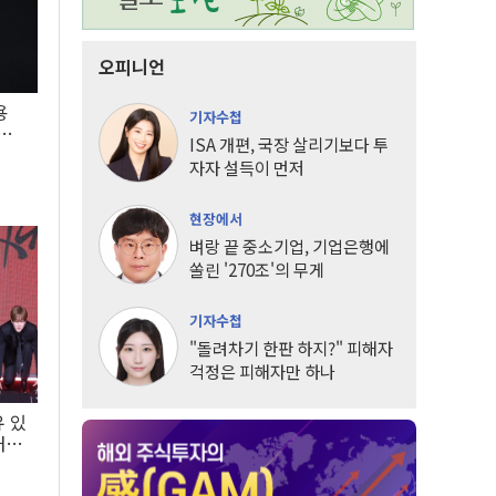
오피니언
용
기자수첩
5년
ISA 개편, 국장 살리기보다 투
자자 설득이 먼저
현장에서
벼랑 끝 중소기업, 기업은행에
쏠린 '270조'의 무게
기자수첩
"돌려차기 한판 하지?" 피해자
걱정은 피해자만 하나
유 있
내는