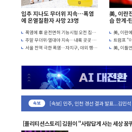
입추 지나도 무더위 지속…폭염
美, 이란
에 온열질환자 사망 23명
습 한계·
폭염에 車 운전면허 기능시험 오전 집중
美, 이란
포항시 재난예산 40억 긴급 투입…고수온 
편성…체감온도 38도 넘으면 중단
"이제 우리
주말 무더위·열대야 지속…내륙 곳곳 소
트럼프 "이
울진·영덕 '호우특보'-포항 '산사태 주의보
나기
미군, 사
서울 전역 극한 폭염…자치구, 야외 행사
美, 이틀
[종합] 김민석, 정청래에 '0.86%p' 차 재역전
조정·물청소 운영 확대
재개는 아
인천 합동연설회 나선 송영길·정청래·김
김민석, 2주차 제주·인천 경선서 정청래에 승리
인사하는 김민석 당대표 후보
[속보] 민주, 제주·인천 경선 결과 발표...김
[속보] 민주, 인천 경선 결과 발표...김민석 
속보
[속보] 민주, 제주 경선 결과 발표...김민석 
이번주 국내 주요 금융일정(8.10~8.14)
美, 이란전 출구전략 만지작…공습 한계·
[폴리티션스토리] 김원이 "사람답게 사는 세상 꿈
강릉·동해·삼척 시간당 최대 50㎜ 폭우