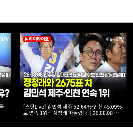
방향
[스팟Live] 환호 속 입장해 나란히 ‘찰칵’…서로
‘저격 연설’ 들을 때 후보들 표정은? | 26.08.08
후보
더불어민주당 당대표·최고위원 후보 인천 합동
연설회