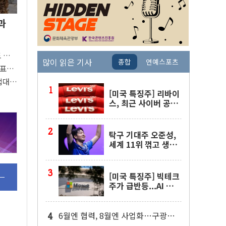
과
도 관심
많이 읽은 기사
종합
연예스포츠
 주목
대표팀
접대
[미국 특징주] 리바이
스, 최근 사이버 공격
물결 속 보안 침해 사
실 공개
탁구 기대주 오준성,
세계 11위 꺾고 생애
첫 WTT 챔피언스 4
강행
[미국 특징주] 빅테크
주가 급반등...AI 불안
잦아들고 낙관론 되살
아나
6월엔 협력, 8월엔 사업화…구광모·