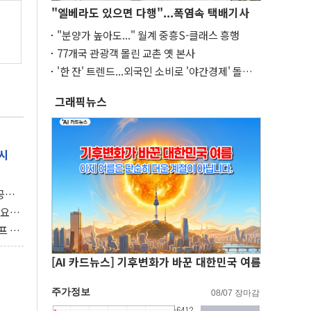
"엘베라도 있으면 다행"...폭염속 택배기사
"분양가 높아도..." 월계 중흥S-클래스 흥행
77개국 관광객 몰린 교촌 옛 본사
'한 잔' 트렌드...외국인 소비로 '야간경제' 돌파
구
그래픽뉴스
시
 공개
과제"
 요
 좌초
프 연
달러 챙
[AI 카드뉴스] 기후변화가 바꾼 대한민국 여름