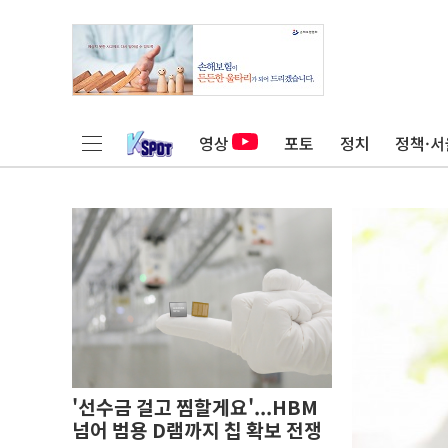
영상
포토
정치
정책·서
'선수금 걸고 찜할게요'...HBM
넘어 범용 D램까지 칩 확보 전쟁