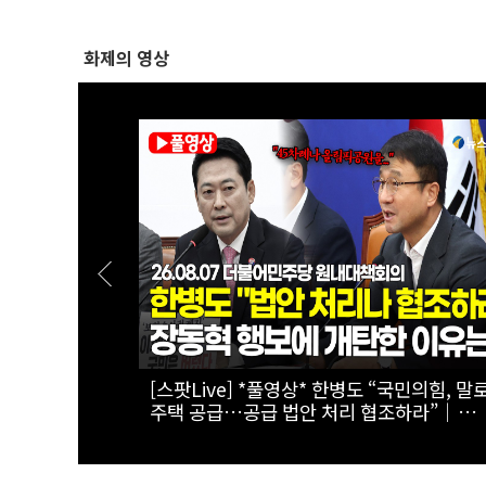
화제의 영상
경을 돌파하는
[스팟Live] *풀영상* "부동산 지옥 고집한다
면!"...李대통령 향한 장동혁의 서슬퍼런 일갈
26.08.07 국민의힘 부동산정책 정상화 특
원회 전체회의