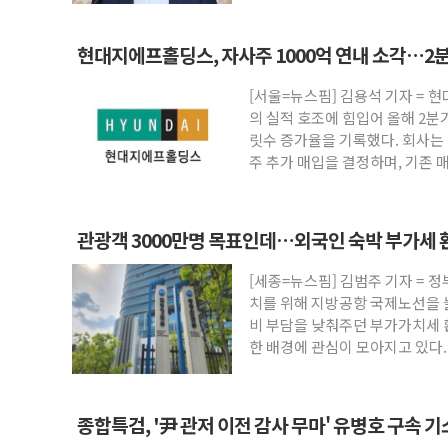
현대지에프홀딩스, 자사주 1000억 연내 소각…2분
[서울=뉴스핌] 김용석 기자 =
의 실적 호조에 힘입어 올해 2분
릿수 증가율을 기록했다. 회사는 
주 추가 매입을 결정하며, 기존 
관광객 3000만명 목표인데…외국인 숙박 부가세 
[세종=뉴스핌] 김범주 기자 = 정
치를 위해 지방공항 국제노선을
비 부담을 낮춰주던 부가가치세 
한 배경에 관심이 모아지고 있다
되면서
종합특검, '尹 관저 이전 감사 무마' 유병호 구속 기