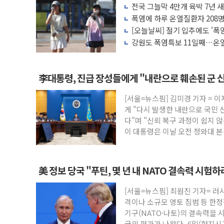
전국 그늘막 4만개 육박 7년 새 
서울시, 정비사업으로 주택 36% 늘었다..
배 증가
폭염에 하루 온열질환자 208명
신인류콘텐츠, 핀란드 AI 기업 Audissio
마리 폐사
[오늘날씨] 절기 입추에도 '폭
"일부 존치" vs "전면 개발"…서리풀2구
강원도 폭염특보 11일째…온열
응'
[AI 카드뉴스] 기후변화가 바꾼 대한민국 
국민의힘 윤리위, '부산 돌려차기 발언' 
李대통령, 진급 장성들에게 "내란으로 훼손된 군 
수박으로 여름 나는 하마
[서울=뉴스핌] 김미경 기자 = 
전남광주 구례 산불 32분 만에 주불 진화.
게 "다시 발생한 내란으로 국민 
캠코, 5918억원 규모 압류재산 1506건 
다"며 "신뢰 복구 과정이 쉽지 
이 대통령은 이날 오전 청와대 
美 정보 당국 "푸틴, 몇 년 내 NATO 결속력 시험
[서울=뉴스핌] 최원진 기자= 러
격이나 소규모 영토 침범 등 한
기구(NATO·나토)의 결속력을 
국의 평가가 나왔다. 6일(현지