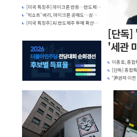
[미국 특징주] 마이크론 반등…반도체
투자 심리 회복 조짐
'빅쇼트' 버리, 마이크론 공매도…삼성전
자·SK하이닉스 증설 '위험신호'
[미국 특징주] AI 반도체주 투매 확산…
마이크론·SK하이닉스 급락
[단독]
'세관 
이종호, 종합
[단독] 종합특
'尹관저 이전