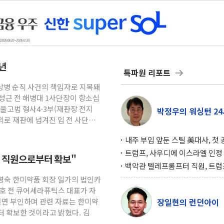
3년
특파원 리포트
채상병 순직 사건의 책임자로 지목돼
성근 전 해병대 1사단장이 항소심
울고법 형사4-3부(재판장 전지
박정우의 워싱턴 24
의로 재판에 넘겨진 임 전 사단장
내주 부임 앞둔 스틸 美대사, 첫
행사서 "한미동맹 강화 최우선 
트럼프, 사우디에 이스라엘 인정
직 직원으로부터 확보"
구…원자력 협정 서명 하루 만에
백악관 텔레프롬프터 직원, 트럼
위기
설 미리 보고 베팅 시장서 10만
송영숙 한미약품 회장 일가의 법인카
겨
태호 전 큐어세라퓨틱스 대표가 자
전면 부인하며 관련 자료는 한미약
장일현의 런던아이
터 확보한 것이라고 밝혔다. 김