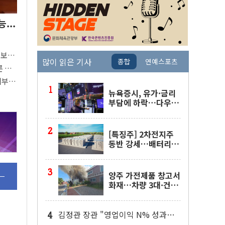
...
"
'보
많이 읽은 기사
종합
연예스포츠
80%
른 중
지부
중요"
뉴욕증시, 유가·금리
부담에 하락…다우 5
거래일 랠리 '마침표'
[특징주] 2차전지주
동반 강세…배터리3
사 일제히 상승
양주 가전제품 창고서
화재…차량 3대·건물
1동 전소
김정관 장관 "영업이익 N% 성과급