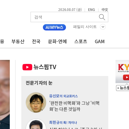
2026.08.07 (금)
ENG
中文
|
|
패밀리 사이트
금융
부동산
전국
문화·연예
스포츠
GAM
뉴스핌TV
전문기자의 눈
유신모
의 외교포커스
'완전한 비핵화'와 그냥 '비핵
화'는 다른 것일까
최헌규
의 톡! 차이나