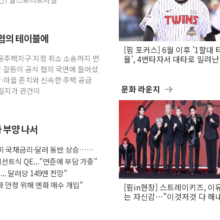
 협의 테이블에
[핌 포커스] 6월 이후 '1할대 
공공주택지구 지정 취소 소송까지 번
율', 4번타자서 대타로 밀려난 
문보경
발 갈등이 공식 협의 국면에 들어섰
당·마을 존치와 신속한 주택 공급
문화 라운지
어질지가 관건이
화 부양 나서
 미 국채금리·달러 동반 상승…시
선트식 QE..."연준에 부담 가중"
.. 달러당 149엔 전망"
화 안정 위해 엔화 매수 개입"
[핌in현장] 스트레이키즈, 이
는 자신감…"이것저것 다 해
활동 할 것"