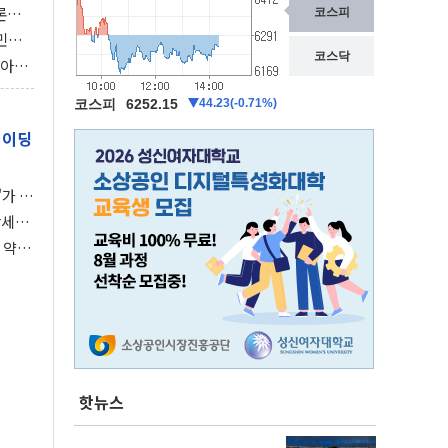
론으
 깃발
민간
감 극
비아에
이 습
레이딩
가 말
강세장
 약세
핫뉴스