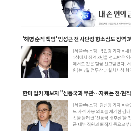
'해병 순직 책임' 임성근 전 사단장 항소심도 징역 
[서울=뉴스핌] 박민경 기자 = 
1심에서 징역 3년을 선고받은 임
에서도 같은 형을 선고받았다. 서
원)는 7일 업무상 과실치사상 혐
에 대한
한미 법카 제보자 "신동국과 무관…자료는 전·현
[서울=뉴스핌] 김신영 기자 = 
드 사적 사용 의혹을 제기한 김
신을 둘러싼 '신동국 배후설'을 
품 내부 직원과 퇴직자 등으로부