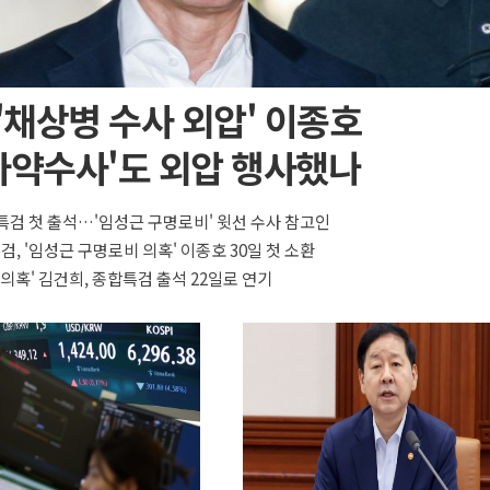
 '채상병 수사 외압' 이종호
마약수사'도 외압 행사했나
특검 첫 출석…'임성근 구명로비' 윗선 수사 참고인
검, '임성근 구명로비 의혹' 이종호 30일 첫 소환
 의혹' 김건희, 종합특검 출석 22일로 연기