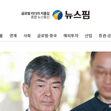
울
경제
사회
글로벌·중국
해외투자
산업
증권·