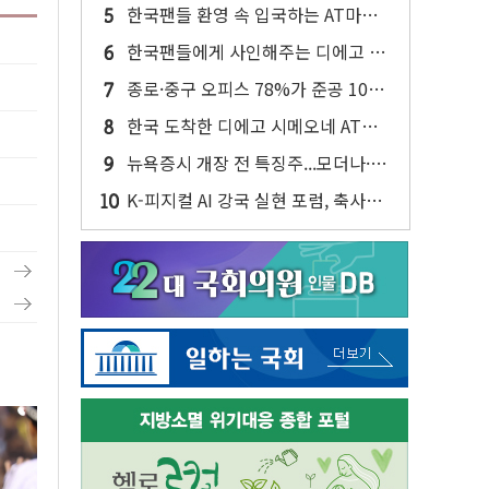
반대…상법·자본시장법 개정 논의"
한국팬들 환영 속 입국하는 AT마드
리드
한국팬들에게 사인해주는 디에고 시
메오네 감독
종로·중구 오피스 78%가 준공 10년
이상…리뉴얼이 경쟁력 가른다
한국 도착한 디에고 시메오네 AT마
드리드 감독
뉴욕증시 개장 전 특징주...모더나·아
이온큐·도어대시↑ VS 샌디스크·피
K-피지컬 AI 강국 실현 포럼, 축사하
그마·앱러빈↓
는 한병도