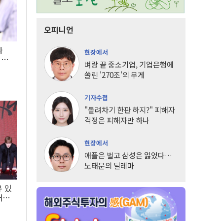
오피니언
타
현장에서
LG
벼랑 끝 중소기업, 기업은행에
쏠린 '270조'의 무게
기자수첩
"돌려차기 한판 하지?" 피해자
걱정은 피해자만 하나
현장에서
애플은 벌고 삼성은 잃었다…
노태문의 딜레마
유 있
내는