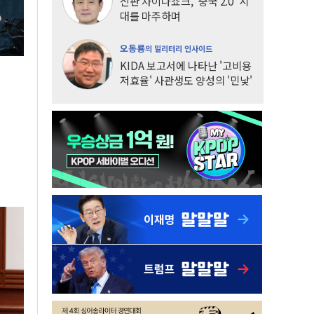
신판 차이나쇼크, '중국 2.0' 시
대를 마주하며
오동룡
의 밀리터리 인사이드
KIDA 보고서에 나타난 '고비용
저효율' 사관생도 양성의 '민낯'