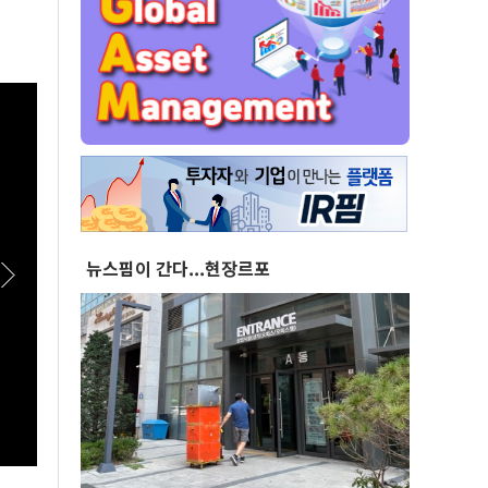
뉴스핌이 간다...현장르포
[실전! 해외주식] 퀄리스 52주 신고가, 어닝서프
[스팟
라이즈에 월가 환호
｜26.