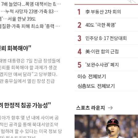
7배 늘었다...폭염 대책비는 8.6
.공급부족 전 시장 규제 탓 커
…누적 사망자 23명·가축 83만
李 부동산 2차 회의
n Oy와 운영 파트너십 체결
염'…서울 한낮 39도
40도 '극한 폭염'
역 갈등, 협의 테이블에
질환·가축 피해 최소화 '총력 대
여름
민주당 8·17 전당대회
논란 서범수·진종오 징계절차 개시
신뢰 회복해야"
美·이란 합의 근접
이재명 대통령은 7일 진급 장성들에
..인명피해 없어
'보완수사권' 폐지
신뢰를 회복해야 할 과제가 생겼
공매
않겠지만 애써 달라"고 당부했다.
본관 충무실에서 열린 장성 진급
하려 한정적 침공 가능성"
스포츠 라운지
시아가 향후 몇 년 내에 사이버 공
정적인 공격을 통해 북대서양조약
시험하려 할 수 있다는 미국 정보 당
시간) 월스트리트저널