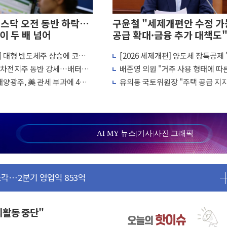
스닥 오전 동반 하락…
구윤철 "세제개편안 수정 가능
이 두 배 넘어
공급 확대·금융 추가 대책도
] 대형 반도체주 상승에 코스
[2026 세제개편] 양도세 장특공제 
흔들려선 안돼"
반 1%대 반등
유'서 '거주'로…10년 살아야 최대 
 2차전지주 동반 강세…배터리3
배준영 의원 "거주 사용 형태에 따
된 군 신뢰 회복해야"
 상승
과세는 과세 원칙 어긋나"
태양광주, 美 관세 부과에 4%
유의동 국토위원장 "주택 공급 지
증시 급락에 업계 1위
진...숫자보다 실천 가능한 대책이 
비 13.9% 증가
 FMS서 '풀스택' 기술력 과시
으로 성장동력 확보
AI MY 뉴스
|
기사
|
사진
|
그래픽
고 확보 전쟁
소각…2분기 영업익 853억
 부가세 환급 앞당겨 종료
기간, 대표팀 무패 外
속력 시험하려 한정적 침공 가능성"
야외활동 중단"
..'에너지 자립' 일환