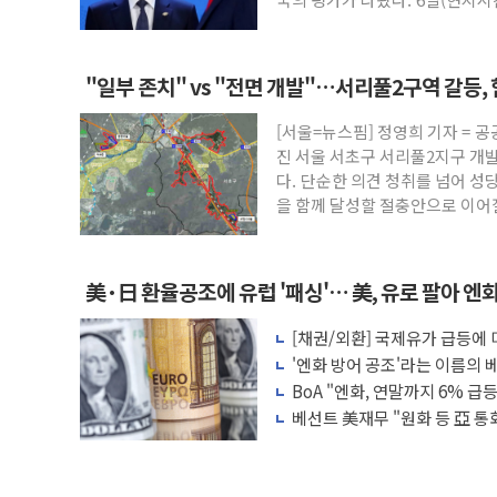
"일부 존치" vs "전면 개발"…서리풀2구역 갈등,
[서울=뉴스핌] 정영희 기자 = 
진 서울 서초구 서리풀2지구 개
다. 단순한 의견 청취를 넘어 성
을 함께 달성할 절충안으로 이
美·日 환율공조에 유럽 '패싱'… 美, 유로 팔아 엔
[채권/외환] 국제유가 급등에
장, 美 고용지표 촉각
'엔화 방어 공조'라는 이름의 베
BoA "엔화, 연말까지 6% 급등.
베선트 美재무 "원화 등 亞 통