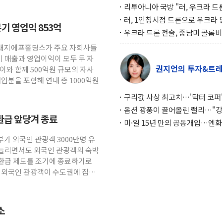
리투아니아 국방 "러, 우크라 드
로 나토 회원국 공격 검토… 거짓
러, 1인칭시점 드론으로 우크라 
기 영업익 853억
작전"
인 '사파리' 공격… 시민들 공포
우크라 드론 전술, 중남미 콜롬
대화 전략
새 안보 위기… 반군·마약카르텔
 현대지에프홀딩스가 주요 자회사들
득해 전투 활용
기 매출과 영업이익이 모두 두 자
권지언의 투자&트
이와 함께 500억원 규모의 자사
매입분을 포함해 연내 총 1000억원
구리값 사상 최고치…'닥터 코퍼'
하는 경기 신호가 달라졌다
옵션 광풍이 끌어올린 랠리…"
환급 앞당겨 종료
이면에 과열 경고등"
미·일 15년 만의 공동개입…엔화
와의 싸움은 끝나지 않았다
부가 외국인 관광객 3000만명 유
 늘리면서도 외국인 관광객의 숙박
환급 제도를 조기에 종료하기로
. 외국인 관광객이 수도권에 집중
소