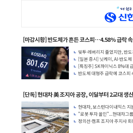
[마감시황] 반도체가 흔든 코스피…4.58% 급락 
빚투·레버리지 줄었지만, 반도체
[일본 증시] 닛케이, AI·반도
[특징주] SK하이닉스 8%대
각
반도체 대형주 급락에 코스피
[단독] 현대차 美 조지아 공장, 이달부터 2교대 생
현대차, 보스턴다이내믹스 지분
가속
"로봇 투자 올인"...현대차그
수
정의선·켐프 조지아 주지사 회