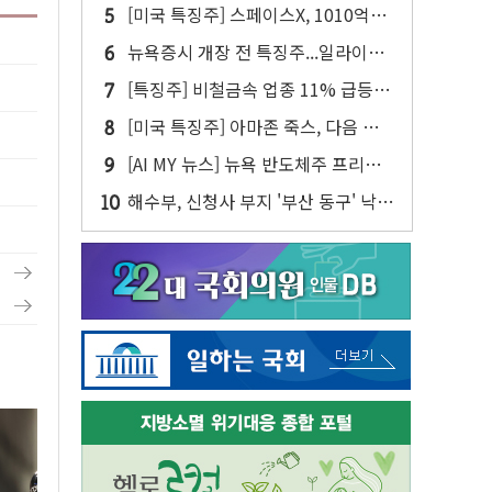
주주환원·솔리다임 이슈 부각
[미국 특징주] 스페이스X, 1010억달
러 락업 해제 앞두고 주가 압박 가중
뉴욕증시 개장 전 특징주...일라이릴
리·아리스타네트웍스·디즈니↑ VS
[특징주] 비철금속 업종 11% 급등…
써클·AMD·핀터레스트↓
구리 가격 상승 전망 부각
[미국 특징주] 아마존 죽스, 다음 주
라스베이거스에서 유료 로보택시 운
[AI MY 뉴스] 뉴욕 반도체주 프리뷰...
행 시작
스페이스X 독점 공급 기대에 엔비디
해수부, 신청사 부지 '부산 동구' 낙
아↑·AMD는 호실적에도 8%↓
점…북항 1단계 재개발 부지에 짓는
다