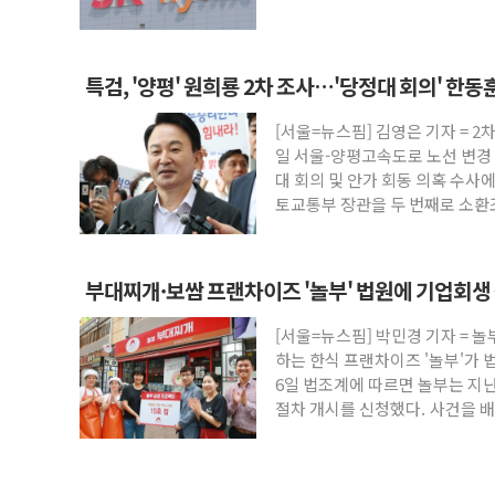
린 눈
특검, '양평' 원희룡 2차 조사…'당정대 회의' 한
[서울=뉴스핌] 김영은 기자 = 
일 서울-양평고속도로 노선 변경 
대 회의 및 안가 회동 의혹 수사에
토교통부 장관을 두 번째로 소환
부대찌개·보쌈 프랜차이즈 '놀부' 법원에 기업회생
[서울=뉴스핌] 박민경 기자 = 
하는 한식 프랜차이즈 '놀부'가 
6일 법조계에 따르면 놀부는 지난
절차 개시를 신청했다. 사건을 