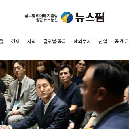
울
경제
사회
글로벌·중국
해외투자
산업
증권·