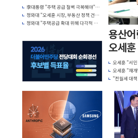
李대통령 "주택 공급 절벽 극복해야"…
귀국 직후 7시간 부동산·증시 점검회의
청와대 "오세훈 시장, 부동산 정책 건의
서 받아 면밀 검토 예정"
청와대 "주택공급 확대 위해 다각적 검토
중…구체적 방안 확정된 바 없어"
용산어
오세훈 
오세훈 "서민
오세훈 "재개
"전월세 대책