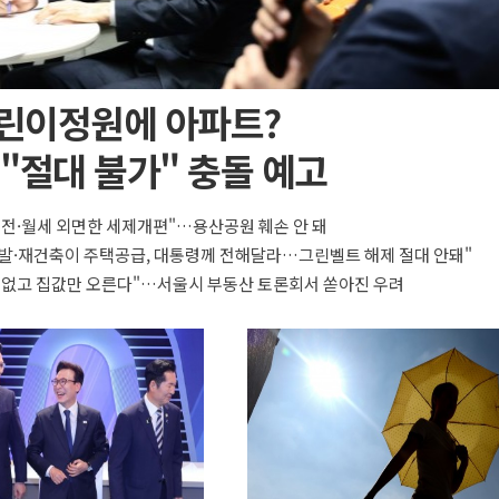
린이정원에 아파트?
"절대 불가" 충돌 예고
 전·월세 외면한 세제개편"…용산공원 훼손 안 돼
발·재건축이 주택공급, 대통령께 전해달라…그린벨트 해제 절대 안돼"
 없고 집값만 오른다"…서울시 부동산 토론회서 쏟아진 우려