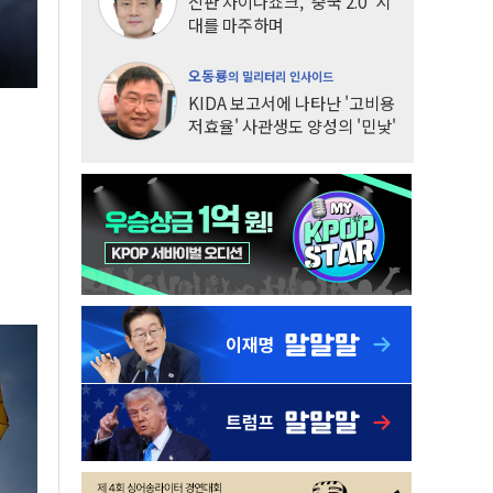
신판 차이나쇼크, '중국 2.0' 시
대를 마주하며
오동룡
의 밀리터리 인사이드
KIDA 보고서에 나타난 '고비용
저효율' 사관생도 양성의 '민낯'