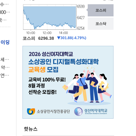
속수무
의 3
000억
3조
국의
보총국
레이딩
강세장
 약세
 연준,
핫뉴스