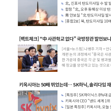
[종합] 특검, '양평' 원희룡 2차 조사…
北, 신포서 탄도미사일 수 발
[내일날씨] 절기상 '입추'에 폭염 절정…서
합참 "北, 오후 동해상 미상 
지 중"
靑 안보실 "北 탄도미사일 발
제천 바이오밸리 공장 옥상서 불…30여분
중단 촉구"
[종합2보] 북, 탄도미사일 1
개혁신당 "민주, '盧 수사' 악연으로 형
도 무력 도발
CJ온스타일, 2분기 영업익 260억원…전년
[팩트체크] "中 사관학교 없다" 국방장관 발언보니
AI 연산은 포항, 전력 저장은 영광…지역펀
[속보] 북, 동해상으로 미상 발사체 발사
[서울=뉴스핌] 나병주 기자 = 
한국투자증권, 국내 최초 상반기 영업이익 
개편 논의 과정에서 "중국은 사
한 가운데 중국은 각 군 및 병과
[IPO] 니어스랩 "피지컬 AI 자율비행 기
해 장교를 양성하고 있는 것으로 
한 2
키옥시아는 50배 뛰었는데… SK하닉, 솔리다임 
[특징주] SK하이닉스 8%대
각
키옥시아 CEO "낸드 세계 1위
격 선언
[일본 특징주] 키옥시아, 오늘