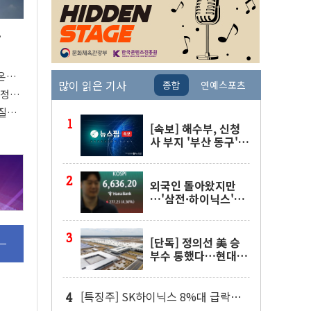
.
온열
많이 읽은 기사
종합
연예스포츠
절정…
열질환
[속보] 해수부, 신청
사 부지 '부산 동구'
낙점…북항에 짓는다
외국인 돌아왔지만
…'삼전·하이닉스'는
사고 급등주는 팔았다
[단독] 정의선 美 승
부수 통했다…현대차
메타플랜트 2교대 가
동
[특징주] SK하이닉스 8%대 급락…