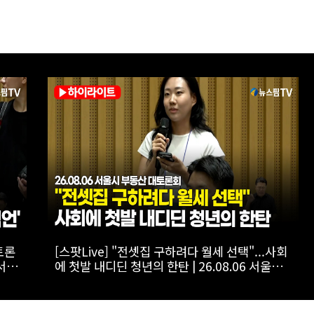
 부동
[스팟Live] "결혼을 하니까 월세가 올라"...68만
 대토
유튜버가 오세훈에게 꺼낸 얘기는? | 26.08.06
서울시 부동산 대토론회