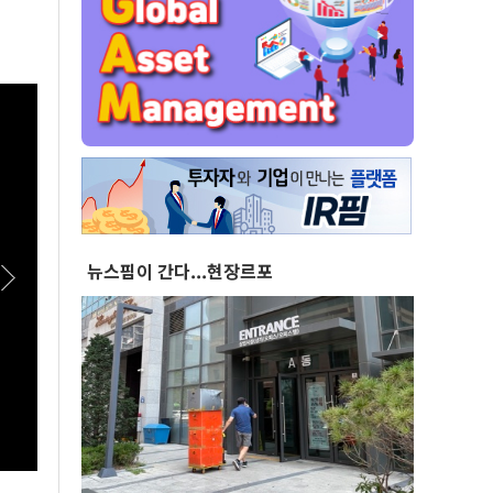
뉴스핌이 간다...현장르포
[스팟Live] 현직 공인중개사가 말하는 전월세 세
[스팟
입자들이 맞닥뜨릴 현실 | 26.08.06 서울시 부동
"민주
산 대토론회
26.