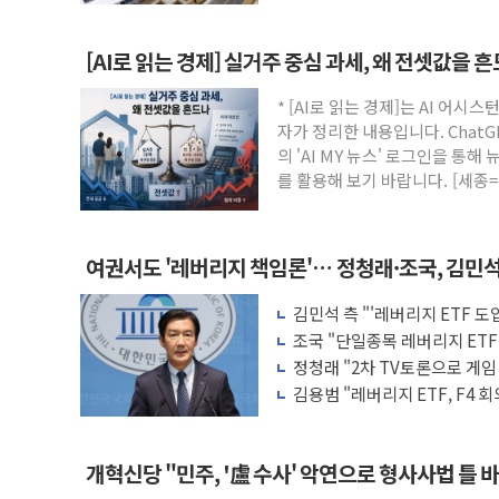
[AI로 읽는 경제] 실거주 중심 과세, 왜 전셋값을 
* [AI로 읽는 경제]는 AI 어
자가 정리한 내용입니다. ChatG
의 'AI MY 뉴스' 로그인을 통해
를 활용해 보기 바랍니다. [세종
여권서도 '레버리지 책임론'… 정청래·조국, 김민
김민석 측 "'레버리지 ETF 
적 조치"
조국 "단일종목 레버리지 ET
원 책임 물어야"
정청래 "2차 TV토론으로 게
배신 사과 안 해"
김용범 "레버리지 ETF, F4
하면 보완"
개혁신당 "민주, '盧 수사' 악연으로 형사사법 틀