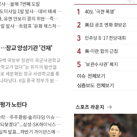
'당정대 회의' 한동훈·방기선 수사도 속도
 발사…올해 7번째 도발
울 한낮 39도
탄도미사일 1발 발사…대비 태세 유
40도 '극한 폭염'
사, 유엔 안보리 결의 위반…즉각
 만에 진화
美日 공조 엔화 향방은
0여발 발사…트럼프 '유화 제스처'에
사사법 틀 바꿔…국민 불안감 가중"
민주당 8·17 전당대회
 比 21.2%↑
…장교 양성기관 '건재'
드 9·10호 확정
美·이란 합의 근접
안규백 국방부 장관이 국군사관학교
'보완수사권' 폐지
2조 돌파
관학교가 없다"는 취지의 발언을
별로 세분화된 정규 사관학교를 통
술로 글로벌 방산 시장 공략"
나타났다. 6일 중국 정부가 발표
재평가 노린다
스포츠 라운지
 급락…주주환원·솔리다임 이슈 부
 되찾겠다"...삼성·SK하이닉스 추
 실적 발표...하반기 가이던스에 쏠