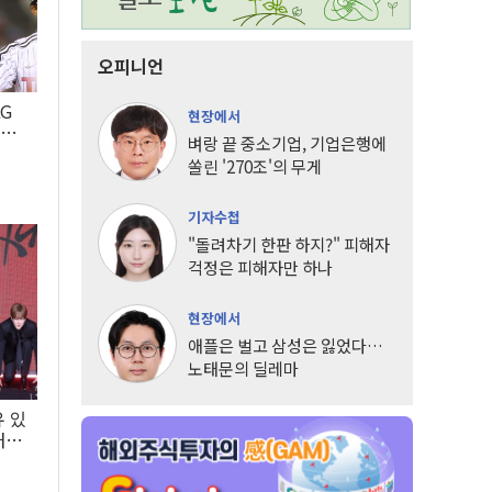
오피니언
LG
현장에서
팀도
벼랑 끝 중소기업, 기업은행에
쏠린 '270조'의 무게
기자수첩
"돌려차기 한판 하지?" 피해자
걱정은 피해자만 하나
현장에서
애플은 벌고 삼성은 잃었다…
노태문의 딜레마
유 있
내는