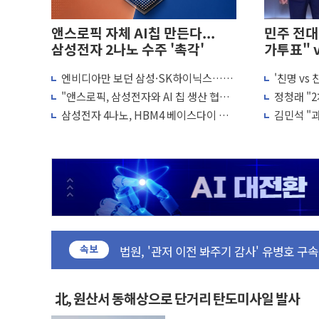
앤스로픽 자체 AI칩 만든다...
민주 전대 
삼성전자 2나노 수주 '촉각'
가투표" 
엔비디아만 보던 삼성·SK하이닉스…오
'친명 vs
[코인 시황] 비트코인, ETF 자금 유입
픈AI·앤스로픽과 '직거래'한다
"불법 선
"앤스로픽, 삼성전자와 AI 칩 생산 협력
정청래 "
[르포] 39도 폭염 속 잠실 개표소 시위 '6
논의"
석, 신천지
삼성전자 4나노, HBM4 베이스다이 적
김민석 "과
강원·전라권 폭염중대경보 확대…온열질환자
용…파운드리 회복 힘 싣는다
청래 조직
빚투·레버리지 줄었지만, 반도체 두 종목에
양주 가전제품 창고서 화재…차량 3대·건
[2보] 북한, 원산서 동해상 단거리 탄도미
종로·중구 오피스 78%가 준공 10년 
법원, '관저 이전 봐주기 감사' 유병호 구
속보
성폭력 피해자 보호단체, 경찰수사개혁위에
우크라, 러 탄도미사일 공격에 속수무책… 
北, 원산서 동해상으로 단거리 탄도미사일 발사
"5.18은 북한 지령" 설교한 목사 불구속 