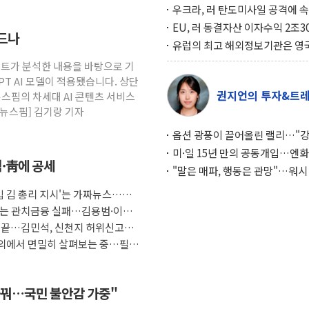
우크라, 러 탄도미사일 공격에 
책… 패트리엇 미사일 지원, 작년
EU, 러 동결자산 이자수익 2조3
흔드나
분의 1
우크라 지원… 지금까지 5차례 1
유럽의 최고 해외정보기관은 영
달해
MI6… 2위는 프랑스의 대외안
시스턴트가 분석한 내용을 바탕으로 기
PT AI 모델이 적용됐습니다. 상단
권지언의 투자&트
 뉴스핌의 차세대 AI 콘텐츠 서비스
=뉴스핌] 김기랑 기자
옵션 광풍이 끌어올린 랠리…"
이면에 과열 경고등"
미·일 15년 만의 공동개입…엔화
석·靑에 공세
와의 싸움은 끝나지 않았다
"말은 매파, 행동은 관망"…워시
인플레 대응 기준에 시장은 의문
도입 김 총리 지시'는 가짜뉴스…법
F는 관치금융 실패…김용범·이억
임 끝…김민석, 신천지 허위신고에
 회의에서 면밀히 살펴보는 중…필요
 바꿔…국민 불안감 가중"