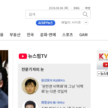
2026.08.06 (목)
ENG
中文
|
|
패밀리 사이트
금융
부동산
전국
문화·연예
스포츠
GAM
뉴스핌TV
전문기자의 눈
유신모
의 외교포커스
'완전한 비핵화'와 그냥 '비핵
화'는 다른 것일까
최헌규
의 톡! 차이나