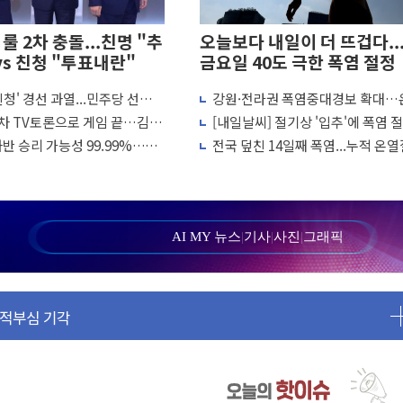
룰 2차 충돌...친명 "추
오늘보다 내일이 더 뜨겁다..
vs 친청 "투표내란"
금요일 40도 극한 폭염 절정
 친청' 경선 과열...민주당 선관위
강원·전라권 폭염중대경보 확대…
에도 박스권…美 암호화폐 법안 처리 여부도 변수
거운동·방해행위 엄중 제재"
질환자 2665명·사망 23명
2차 TV토론으로 게임 끝…김민
[내일날씨] 절기상 '입추'에 폭염 
2일째'..."대부분 여기서 상주"
 허위신고에 배신 사과 안 해"
서울 한낮 39도
반 승리 가능성 99.99%…정
전국 덮친 14일째 폭염...누적 온
 2665명·사망 23명
 강세인 충청·PK서 선방"
2441명·사망 21명
 코스피 '휘청'
물 1동 전소
AI MY 뉴스
|
기사
|
사진
|
그래픽
사일 발사
이상…리뉴얼이 경쟁력 가른다
속적부심 기각
 보완수사권 폐지 우려 전달
패트리엇 미사일 지원, 작년의 3분의 1
송치