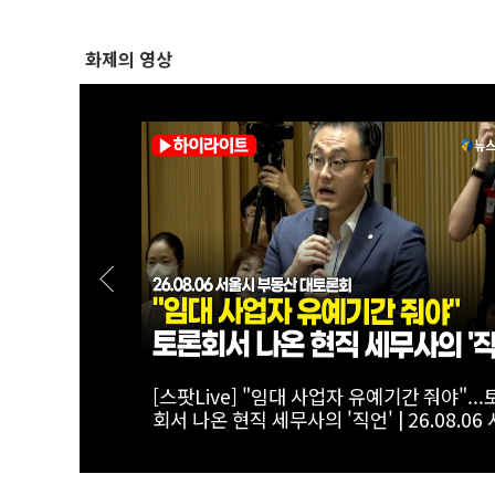
화제의 영상
선택"...사회
[스팟Live] '투미TV' 김제경이 내린 李정부
.06 서울시
산 정책 점수는? | 26.08.06 서울시 부동산
론회