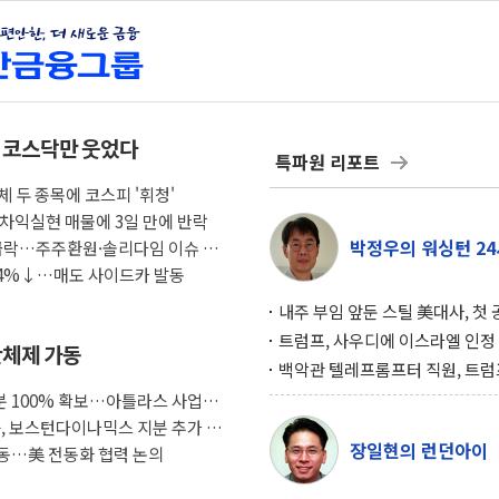
속 코스닥만 웃었다
특파원 리포트
 두 종목에 코스피 '휘청'
체 차익실현 매물에 3일 만에 반락
박정우의 워싱턴 24
 급락…주주환원·솔리다임 이슈 부
 4%↓…매도 사이드카 발동
내주 부임 앞둔 스틸 美대사, 첫
행사서 "한미동맹 강화 최우선 
트럼프, 사우디에 이스라엘 인정
산체제 가동
구…원자력 협정 서명 하루 만에
백악관 텔레프롬프터 직원, 트럼
위기
설 미리 보고 베팅 시장서 10만
 100% 확보…아틀라스 사업화
겨
룹, 보스턴다이나믹스 지분 추가 인
장일현의 런던아이
동…美 전동화 협력 논의