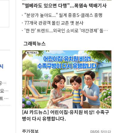
"엘베라도 있으면 다행"...폭염속 택배기사
"분양가 높아도..." 월계 중흥S-클래스 흥행
77개국 관광객 몰린 교촌 옛 본사
'한 잔' 트렌드...외국인 소비로 '야간경제' 돌파
구
그래픽뉴스
시
 공개
과제"
 요
 좌초
프 연
달러 챙
[AI 카드뉴스] 어린이집·유치원 비상! 수족구
병이 다시 유행합니다.