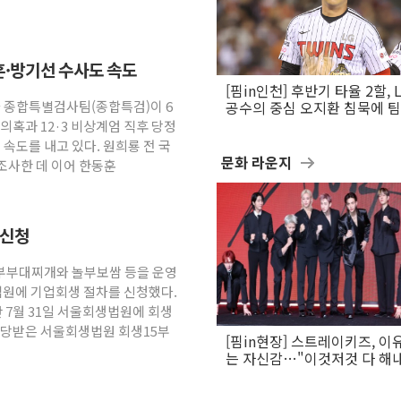
동훈·방기선 수사도 속도
[핌in인천] 후반기 타율 2할, 
2차 종합특별검사팀(종합특검)이 6
공수의 중심 오지환 침묵에 
흔들
의혹과 12·3 비상계엄 직후 당정
 속도를 내고 있다. 원희룡 전 국
문화 라운지
조사한 데 이어 한동훈
 신청
놀부부대찌개와 놀부보쌈 등을 운영
법원에 기업회생 절차를 신청했다.
 7월 31일 서울회생법원에 회생
배당받은 서울회생법원 회생15부
[핌in현장] 스트레이키즈, 이
는 자신감…"이것저것 다 해
활동 할 것"