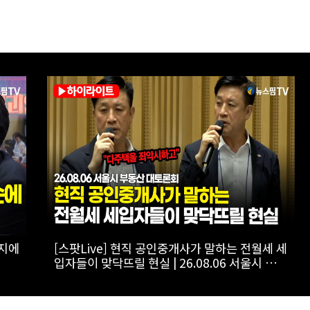
사회
[스팟Live] '투미TV' 김제경이 내린 李정부 부동
울시
산 정책 점수는? | 26.08.06 서울시 부동산 대토
론회