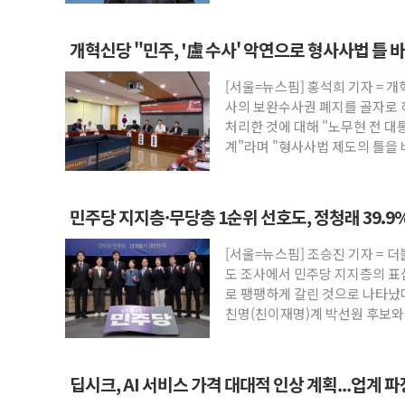
하면 보완"
개혁신당 "민주, '盧 수사' 악연으로 형사사법 틀
[서울=뉴스핌] 홍석희 기자 = 
사의 보완수사권 폐지를 골자로 
처리한 것에 대해 "노무현 전 대
계"라며 "형사사법 제도의 틀을 
사람들을
민주당 지지층·무당층 1순위 선호도, 정청래 39.9%
[서울=뉴스핌] 조승진 기자 = 
도 조사에서 민주당 지지층의 표
로 팽팽하게 갈린 것으로 나타났
친명(친이재명)계 박선원 후보와
선두
딥시크, AI 서비스 가격 대대적 인상 계획...업계 