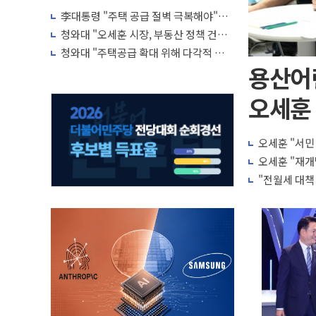
李대통령 "주택 공급 절벽 극복해야"…
귀국 직후 7시간 부동산·증시 점검회의
청와대 "오세훈 시장, 부동산 정책 건의
서 받아 면밀 검토 예정"
청와대 "주택공급 확대 위해 다각적 검토
중…구체적 방안 확정된 바 없어"
용산어
오세훈 
오세훈 "서민
오세훈 "재개
"전월세 대책