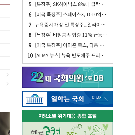
스 "확정된 사항 없다"
[특징주] SK하이닉스 8%대 급락…
주주환원·솔리다임 이슈 부각
[미국 특징주] 스페이스X, 1010억달
러 락업 해제 앞두고 주가 압박 가중
뉴욕증시 개장 전 특징주...일라이릴
리·아리스타네트웍스·디즈니↑ VS
[특징주] 비철금속 업종 11% 급등…
써클·AMD·핀터레스트↓
구리 가격 상승 전망 부각
[미국 특징주] 아마존 죽스, 다음 주
라스베이거스에서 유료 로보택시 운
[AI MY 뉴스] 뉴욕 반도체주 프리뷰...
행 시작
스페이스X 독점 공급 기대에 엔비디
아↑·AMD는 호실적에도 8%↓