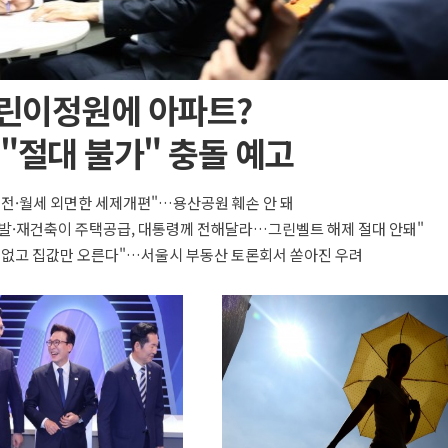
린이정원에 아파트?
"절대 불가" 충돌 예고
 전·월세 외면한 세제개편"…용산공원 훼손 안 돼
발·재건축이 주택공급, 대통령께 전해달라…그린벨트 해제 절대 안돼"
 없고 집값만 오른다"…서울시 부동산 토론회서 쏟아진 우려