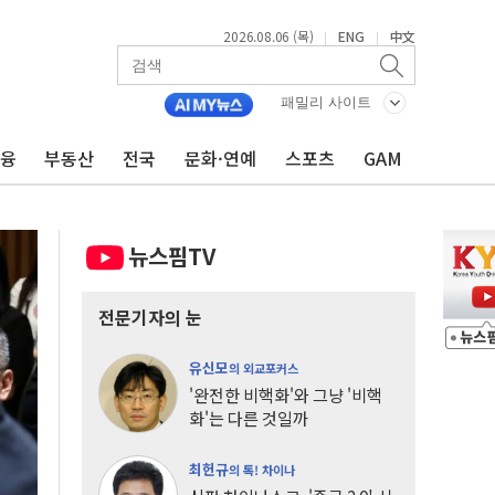
2026.08.06 (목)
ENG
中文
|
|
패밀리 사이트
금융
부동산
전국
문화·연예
스포츠
GAM
뉴스핌TV
전문기자의 눈
유신모
의 외교포커스
'완전한 비핵화'와 그냥 '비핵
화'는 다른 것일까
최헌규
의 톡! 차이나