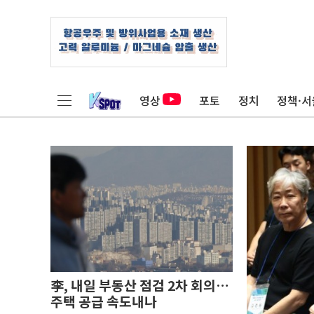
영상
포토
정치
정책·서
李, 내일 부동산 점검 2차 회의…
주택 공급 속도내나