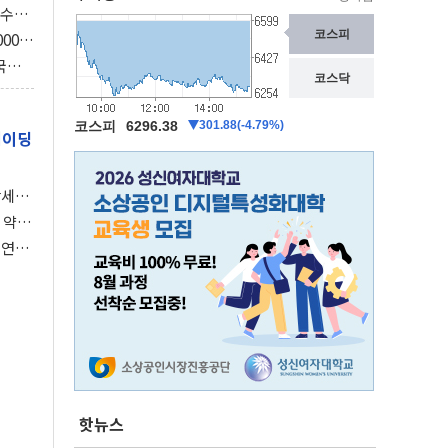
속수무
의 3
000억
3조
국의
보총국
레이딩
강세장
 약세
 연준,
핫뉴스