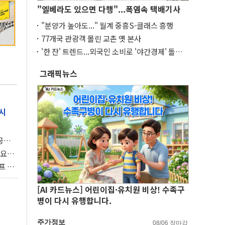
"엘베라도 있으면 다행"...폭염속 택배기사
"분양가 높아도..." 월계 중흥S-클래스 흥행
77개국 관광객 몰린 교촌 옛 본사
'한 잔' 트렌드...외국인 소비로 '야간경제' 돌파
구
그래픽뉴스
시
 공개
과제"
 요
 좌초
프 연
달러 챙
[AI 카드뉴스] 어린이집·유치원 비상! 수족구
병이 다시 유행합니다.