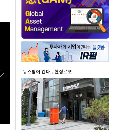
뉴스핌이 간다...현장르포
[스팟Live] "결혼을 하니까 월세가 올라"...68만
[스팟
유튜버가 오세훈에게 꺼낸 얘기는? | 26.08.06
회서 나
서울시 부동산 대토론회
시 부