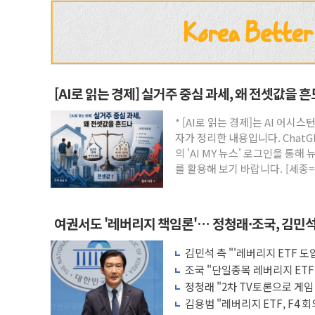
[AI로 읽는 경제] 실거주 중심 과세, 왜 전셋값을 
* [AI로 읽는 경제]는 AI 어
자가 정리한 내용입니다. ChatG
의 'AI MY 뉴스' 로그인을 통해
를 활용해 보기 바랍니다. [세종
여권서도 '레버리지 책임론'… 정청래·조국, 김민
김민석 측 "'레버리지 ETF 
적 조치"
조국 "단일종목 레버리지 ET
원 책임 물어야"
정청래 "2차 TV토론으로 게
배신 사과 안 해"
김용범 "레버리지 ETF, F4