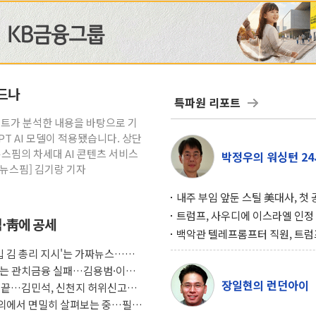
흔드나
특파원 리포트
시스턴트가 분석한 내용을 바탕으로 기
PT AI 모델이 적용됐습니다. 상단
 뉴스핌의 차세대 AI 콘텐츠 서비스
박정우의 워싱턴 24
=뉴스핌] 김기랑 기자
내주 부임 앞둔 스틸 美대사, 첫
행사서 "한미동맹 강화 최우선 
트럼프, 사우디에 이스라엘 인정
석·靑에 공세
구…원자력 협정 서명 하루 만에
백악관 텔레프롬프터 직원, 트럼
위기
설 미리 보고 베팅 시장서 10만
도입 김 총리 지시'는 가짜뉴스…법
겨
F는 관치금융 실패…김용범·이억
장일현의 런던아이
임 끝…김민석, 신천지 허위신고에
 회의에서 면밀히 살펴보는 중…필요