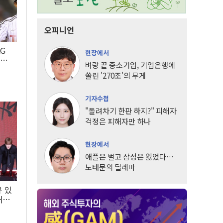
오피니언
LG
현장에서
팀도
벼랑 끝 중소기업, 기업은행에
쏠린 '270조'의 무게
기자수첩
"돌려차기 한판 하지?" 피해자
걱정은 피해자만 하나
현장에서
애플은 벌고 삼성은 잃었다…
노태문의 딜레마
유 있
내는