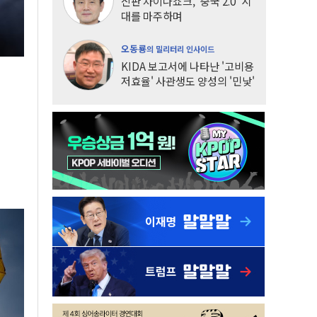
신판 차이나쇼크, '중국 2.0' 시
대를 마주하며
오동룡
의 밀리터리 인사이드
KIDA 보고서에 나타난 '고비용
저효율' 사관생도 양성의 '민낯'