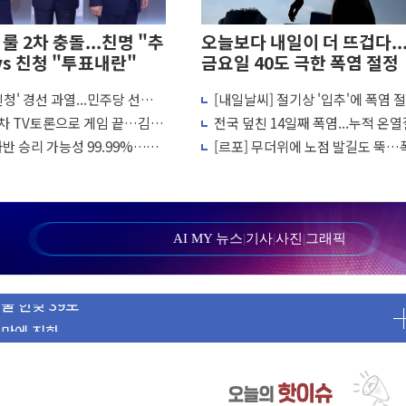
룰 2차 충돌...친명 "추
오늘보다 내일이 더 뜨겁다..
vs 친청 "투표내란"
금요일 40도 극한 폭염 절정
 친청' 경선 과열...민주당 선관위
[내일날씨] 절기상 '입추'에 폭염 
이상…리뉴얼이 경쟁력 가른다
거운동·방해행위 엄중 제재"
서울 한낮 39도
2차 TV토론으로 게임 끝…김민
전국 덮친 14일째 폭염...누적 온
속적부심 기각
 허위신고에 배신 사과 안 해"
2441명·사망 21명
반 승리 가능성 99.99%…정
[르포] 무더위에 노점 발길도 뚝…
 보완수사권 폐지 우려 전달
 강세인 충청·PK서 선방"
과 사투 상인들 "손님 없다" 한숨
패트리엇 미사일 지원, 작년의 3분의 1
송치
'당정대 회의' 한동훈·방기선 수사도 속도
AI MY 뉴스
|
기사
|
사진
|
그래픽
울 한낮 39도
 만에 진화
사사법 틀 바꿔…국민 불안감 가중"
 比 21.2%↑
드 9·10호 확정