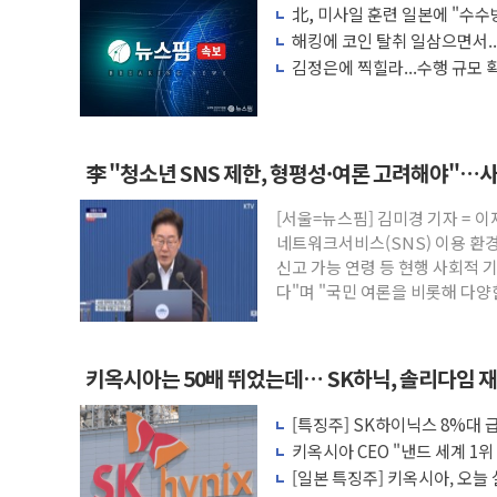
北, 미사일 훈련 일본에 "수수
한국투자증권, 국내 최초 상반기 영업이익 
해킹에 코인 탈취 일삼으면서..
[IPO] 니어스랩 "피지컬 AI 자율비행 기
김정은에 찍힐라...수행 규모 
한패스, 월 송금 60만건 돌파
李대통령 "청소년 SNS 제한, 형평성·
초등학교 앞서 '쾅'…대전 중구서 시내버스
李 "청소년 SNS 제한, 형평성·여론 고려해야"…
중소기업계 "세제개편안 기본방향 공감...
[서울=뉴스핌] 김미경 기자 = 
"전월세 대책 없고 집값만 오른다"…서울
네트워크서비스(SNS) 이용 환
배틀그라운드 모바일 월드컵 파리서 개막
신고 가능 연령 등 현행 사회적
다"며 "국민 여론을 비롯해 다
적
키옥시아는 50배 뛰었는데… SK하닉, 솔리다임 
[특징주] SK하이닉스 8%대
각
키옥시아 CEO "낸드 세계 1위
격 선언
[일본 특징주] 키옥시아, 오늘