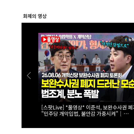
화제의 영상
하는 전월세 세
[스팟Live] "전셋집 구하려다 월세 선택"...
6 서울시 부동
에 첫발 내디딘 청년의 한탄 | 26.08.06 서
부동산 대토론회