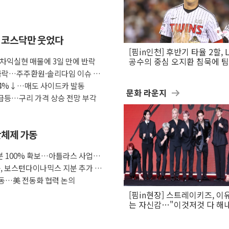
속 코스닥만 웃었다
[핌in인천] 후반기 타율 2할, 
체 차익실현 매물에 3일 만에 반락
공수의 중심 오지환 침묵에 
흔들
 급락…주주환원·솔리다임 이슈 부
 4%↓…매도 사이드카 발동
문화 라운지
 급등…구리 가격 상승 전망 부각
산체제 가동
 100% 확보…아틀라스 사업화
룹, 보스턴다이나믹스 지분 추가 인
동…美 전동화 협력 논의
[핌in현장] 스트레이키즈, 이
는 자신감…"이것저것 다 해
활동 할 것"