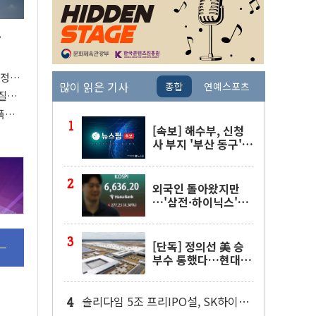
.
절정…
많이 읽은 기사
종합
연예스포츠
열질환
폭염
[속보] 해수부, 신청
사 부지 '부산 동구'
낙점…북항에 짓는다
외국인 돌아왔지만
…'삼전·하이닉스'는
사고 급등주는 팔았다
[단독] 정의선 美 승
부수 통했다…현대차
메타플랜트 2교대 가
동
솔리다임 5조 프리IPO설, SK하이닉