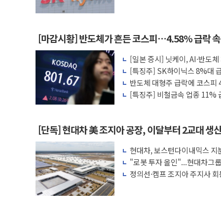
린 눈
[마감시황] 반도체가 흔든 코스피…4.58% 급락 
[일본 증시] 닛케이, AI·반도
[특징주] SK하이닉스 8%대
각
반도체 대형주 급락에 코스피
[특징주] 비철금속 업종 11%
[단독] 현대차 美 조지아 공장, 이달부터 2교대 생
현대차, 보스턴다이내믹스 지분
가속
"로봇 투자 올인"...현대차그
수
정의선·켐프 조지아 주지사 회