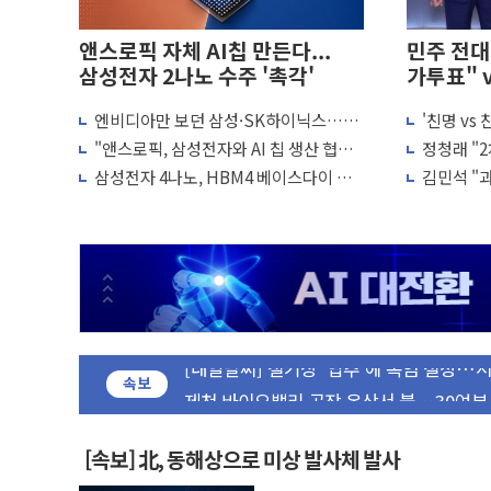
앤스로픽 자체 AI칩 만든다...
민주 전대 
삼성전자 2나노 수주 '촉각'
가투표" 
엔비디아만 보던 삼성·SK하이닉스…오
'친명 vs
종로·중구 오피스 78%가 준공 10년 
픈AI·앤스로픽과 '직거래'한다
"불법 선
"앤스로픽, 삼성전자와 AI 칩 생산 협력
정청래 "
법원, '관저 이전 봐주기 감사' 유병호 구
논의"
석, 신천지
삼성전자 4나노, HBM4 베이스다이 적
김민석 "과
성폭력 피해자 보호단체, 경찰수사개혁위에
용…파운드리 회복 힘 싣는다
청래 조직
우크라, 러 탄도미사일 공격에 속수무책… 
"5.18은 북한 지령" 설교한 목사 불구속 
[종합] 특검, '양평' 원희룡 2차 조사…
[내일날씨] 절기상 '입추'에 폭염 절정…서
제천 바이오밸리 공장 옥상서 불…30여분
개혁신당 "민주, '盧 수사' 악연으로 형
속보
CJ온스타일, 2분기 영업익 260억원…전년
AI 연산은 포항, 전력 저장은 영광…지역펀
[속보] 北, 동해상으로 미상 발사체 발사
[속보] 북, 동해상으로 미상 발사체 발사