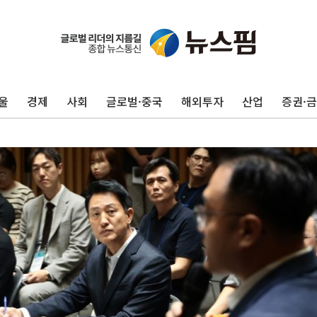
울
경제
사회
글로벌·중국
해외투자
산업
증권·