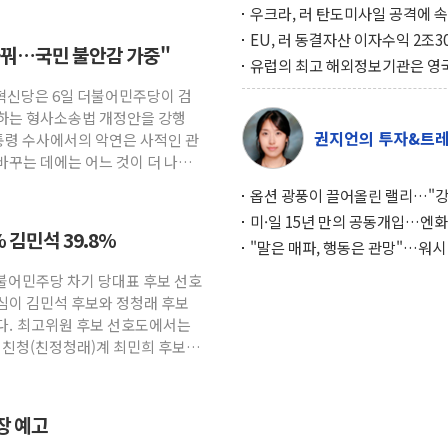
우크라, 러 탄도미사일 공격에 
책… 패트리엇 미사일 지원, 작년
EU, 러 동결자산 이자수익 2조3
 바꿔…국민 불안감 가중"
분의 1
우크라 지원… 지금까지 5차례 1
유럽의 최고 해외정보기관은 영
달해
MI6… 2위는 프랑스의 대외안
개혁신당은 6일 더불어민주당이 검
하는 형사소송법 개정안을 강행
권지언의 투자&트
통령 수사에서의 악연은 사적인 관
바꾸는 데에는 어느 것이 더 나쁜
옵션 광풍이 끌어올린 랠리…"
이면에 과열 경고등"
미·일 15년 만의 공동개입…엔화
 김민석 39.8%
와의 싸움은 끝나지 않았다
"말은 매파, 행동은 관망"…워시
인플레 대응 기준에 시장은 의문
더불어민주당 차기 당대표 후보 선호
심이 김민석 후보와 정청래 후보
다. 최고위원 후보 선호도에서는
 친청(친정청래)계 최민희 후보가
파장 예고