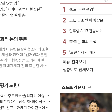
방관 않을 것"
2조 돌파
.北 "사이버 위협 어불성설"
40도 '극한 폭염'
술로 글로벌 방산 시장 공략"
확 줄인 北 실세 총리
美日 공조 엔화 향방은
여론 고려해야…충분한 사회적 논의 주문"
민주당 8·17 전당대회
 등 3중 추돌·1명 부상
사회적 논의 주문
美·이란 합의 근접
현장 목소리 반영되길"
이재명 대통령은 6일 청소년의 소셜
시 부동산 토론회서 쏟아진 우려
'보완수사권' 폐지
경 개선과 관련해 "선거권과 혼인
 기준과의 형평성을 고려해야 한
양한 이해관계자 간의 충분한 사회
재평가 노린다
스포츠 라운지
 급락…주주환원·솔리다임 이슈 부
 되찾겠다"...삼성·SK하이닉스 추
 실적 발표...하반기 가이던스에 쏠