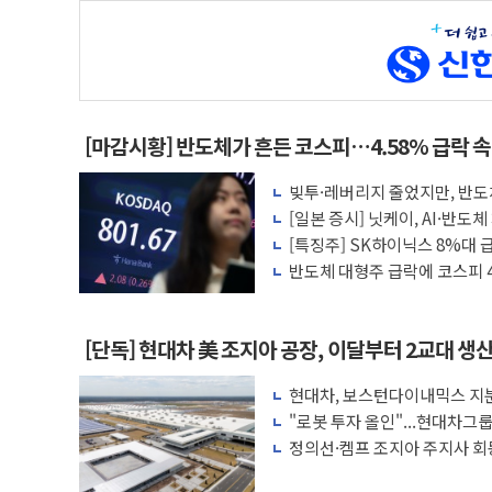
[마감시황] 반도체가 흔든 코스피…4.58% 급락 
빚투·레버리지 줄었지만, 반도체
[일본 증시] 닛케이, AI·반도
[특징주] SK하이닉스 8%대
각
반도체 대형주 급락에 코스피
[단독] 현대차 美 조지아 공장, 이달부터 2교대 생
현대차, 보스턴다이내믹스 지분
가속
"로봇 투자 올인"...현대차그
수
정의선·켐프 조지아 주지사 회