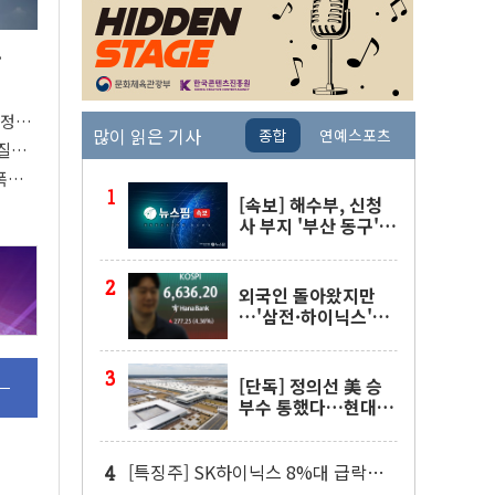
.
절정…
많이 읽은 기사
종합
연예스포츠
열질환
폭염
[속보] 해수부, 신청
사 부지 '부산 동구'
낙점…북항에 짓는다
외국인 돌아왔지만
…'삼전·하이닉스'는
사고 급등주는 팔았다
[단독] 정의선 美 승
부수 통했다…현대차
메타플랜트 2교대 가
동
[특징주] SK하이닉스 8%대 급락…