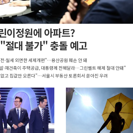
린이정원에 아파트?
"절대 불가" 충돌 예고
 전·월세 외면한 세제개편"…용산공원 훼손 안 돼
발·재건축이 주택공급, 대통령께 전해달라…그린벨트 해제 절대 안돼"
 없고 집값만 오른다"…서울시 부동산 토론회서 쏟아진 우려