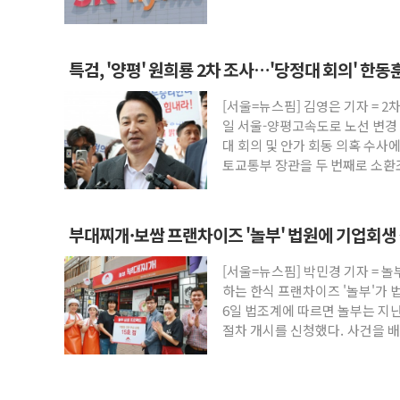
린 눈
특검, '양평' 원희룡 2차 조사…'당정대 회의' 한
[서울=뉴스핌] 김영은 기자 = 
일 서울-양평고속도로 노선 변경 
대 회의 및 안가 회동 의혹 수사에
토교통부 장관을 두 번째로 소환
부대찌개·보쌈 프랜차이즈 '놀부' 법원에 기업회생
[서울=뉴스핌] 박민경 기자 = 
하는 한식 프랜차이즈 '놀부'가 
6일 법조계에 따르면 놀부는 지난
절차 개시를 신청했다. 사건을 