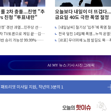
룰 2차 충돌...친명 "추
오늘보다 내일이 더 뜨겁다..
vs 친청 "투표내란"
금요일 40도 극한 폭염 절정
 친청' 경선 과열...민주당 선관위
[내일날씨] 절기상 '입추'에 폭염 
 2665명·사망 23명
거운동·방해행위 엄중 제재"
서울 한낮 39도
2차 TV토론으로 게임 끝…김민
전국 덮친 14일째 폭염...누적 온
 코스피 '휘청'
 허위신고에 배신 사과 안 해"
2441명·사망 21명
반 승리 가능성 99.99%…정
[르포] 무더위에 노점 발길도 뚝…
물 1동 전소
 강세인 충청·PK서 선방"
과 사투 상인들 "손님 없다" 한숨
사일 발사
이상…리뉴얼이 경쟁력 가른다
속적부심 기각
AI MY 뉴스
|
기사
|
사진
|
그래픽
 보완수사권 폐지 우려 전달
패트리엇 미사일 지원, 작년의 3분의 1
송치
'당정대 회의' 한동훈·방기선 수사도 속도
울 한낮 39도
 만에 진화