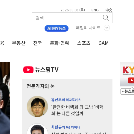
2026.08.06 (목)
ENG
中文
|
|
패밀리 사이트
금융
부동산
전국
문화·연예
스포츠
GAM
뉴스핌TV
전문기자의 눈
유신모
의 외교포커스
'완전한 비핵화'와 그냥 '비핵
화'는 다른 것일까
최헌규
의 톡! 차이나