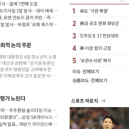
 발사…올해 7번째 도발
사사법 틀 바꿔…국민 불안감 가중"
탄도미사일 1발 발사…대비 태세 유
40도 '극한 폭염'
 比 21.2%↑
사, 유엔 안보리 결의 위반…즉각
美日 공조 엔화 향방은
드 9·10호 확정
0여발 발사…트럼프 '유화 제스처'에
민주당 8·17 전당대회
2조 돌파
사회적 논의 주문
美·이란 합의 근접
술로 글로벌 방산 시장 공략"
이재명 대통령은 6일 청소년의 소셜
'보완수사권' 폐지
경 개선과 관련해 "선거권과 혼인
여론 고려해야…충분한 사회적 논의 주문"
 기준과의 형평성을 고려해야 한
양한 이해관계자 간의 충분한 사회
재평가 노린다
스포츠 라운지
 급락…주주환원·솔리다임 이슈 부
 되찾겠다"...삼성·SK하이닉스 추
 실적 발표...하반기 가이던스에 쏠