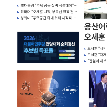
李대통령 "주택 공급 절벽 극복해야"…
귀국 직후 7시간 부동산·증시 점검회의
청와대 "오세훈 시장, 부동산 정책 건의
서 받아 면밀 검토 예정"
청와대 "주택공급 확대 위해 다각적 검토
중…구체적 방안 확정된 바 없어"
용산어
오세훈 
오세훈 "서민
오세훈 "재개
"전월세 대책