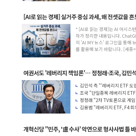
[AI로 읽는 경제] 실거주 중심 과세, 왜 전셋값을 
* [AI로 읽는 경제]는 AI 어
자가 정리한 내용입니다. ChatG
의 'AI MY 뉴스' 로그인을 통해
를 활용해 보기 바랍니다. [세종
여권서도 '레버리지 책임론'… 정청래·조국, 김민
김민석 측 "'레버리지 ETF 
적 조치"
조국 "단일종목 레버리지 ET
원 책임 물어야"
정청래 "2차 TV토론으로 게
배신 사과 안 해"
김용범 "레버리지 ETF, F4
하면 보완"
개혁신당 "민주, '盧 수사' 악연으로 형사사법 틀