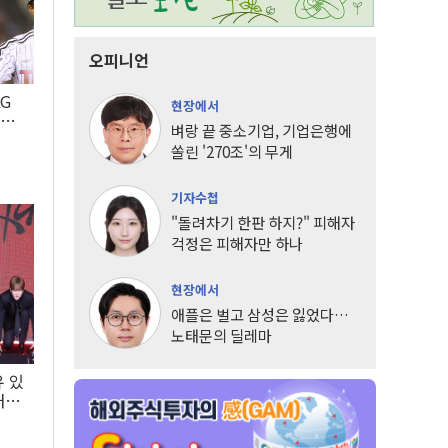
오피니언
LG
현장에서
팀도
벼랑 끝 중소기업, 기업은행에
쏠린 '270조'의 무게
기자수첩
"돌려차기 한판 하지?" 피해자
걱정은 피해자만 하나
현장에서
애플은 벌고 삼성은 잃었다…
노태문의 딜레마
유 있
내는