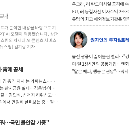
우크라, 러 탄도미사일 공격에 
책… 패트리엇 미사일 지원, 작년
EU, 러 동결자산 이자수익 2조3
흔드나
분의 1
우크라 지원… 지금까지 5차례 1
유럽의 최고 해외정보기관은 영
달해
MI6… 2위는 프랑스의 대외안
시스턴트가 분석한 내용을 바탕으로 기
PT AI 모델이 적용됐습니다. 상단
권지언의 투자&트
 뉴스핌의 차세대 AI 콘텐츠 서비스
=뉴스핌] 김기랑 기자
옵션 광풍이 끌어올린 랠리…"
이면에 과열 경고등"
미·일 15년 만의 공동개입…엔화
석·靑에 공세
와의 싸움은 끝나지 않았다
"말은 매파, 행동은 관망"…워시
인플레 대응 기준에 시장은 의문
도입 김 총리 지시'는 가짜뉴스…법
F는 관치금융 실패…김용범·이억
임 끝…김민석, 신천지 허위신고에
 회의에서 면밀히 살펴보는 중…필요
 바꿔…국민 불안감 가중"