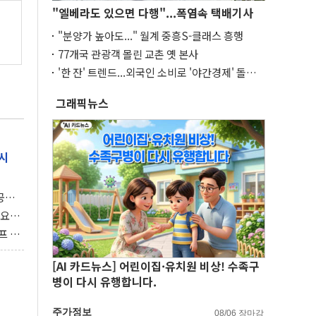
"엘베라도 있으면 다행"...폭염속 택배기사
"분양가 높아도..." 월계 중흥S-클래스 흥행
77개국 관광객 몰린 교촌 옛 본사
'한 잔' 트렌드...외국인 소비로 '야간경제' 돌파
구
그래픽뉴스
시
 공개
과제"
 요
 좌초
프 연
달러 챙
[AI 카드뉴스] 어린이집·유치원 비상! 수족구
병이 다시 유행합니다.