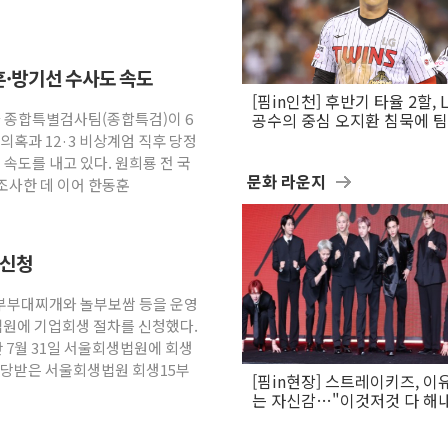
동훈·방기선 수사도 속도
[핌in인천] 후반기 타율 2할, 
2차 종합특별검사팀(종합특검)이 6
공수의 중심 오지환 침묵에 
흔들
의혹과 12·3 비상계엄 직후 당정
 속도를 내고 있다. 원희룡 전 국
문화 라운지
조사한 데 이어 한동훈
 신청
놀부부대찌개와 놀부보쌈 등을 운영
법원에 기업회생 절차를 신청했다.
 7월 31일 서울회생법원에 회생
배당받은 서울회생법원 회생15부
[핌in현장] 스트레이키즈, 이
는 자신감…"이것저것 다 해
활동 할 것"