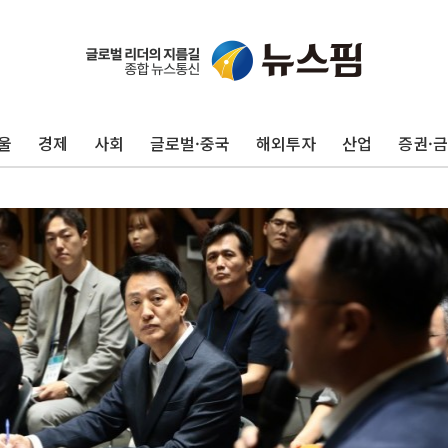
울
경제
사회
글로벌·중국
해외투자
산업
증권·