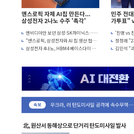
앤스로픽 자체 AI칩 만든다...
민주 전대 
삼성전자 2나노 수주 '촉각'
가투표" 
엔비디아만 보던 삼성·SK하이닉스…오
'친명 vs
강원·전라권 폭염중대경보 확대…온열질환자
픈AI·앤스로픽과 '직거래'한다
"불법 선
"앤스로픽, 삼성전자와 AI 칩 생산 협력
정청래 "
빚투·레버리지 줄었지만, 반도체 두 종목에
논의"
석, 신천지
삼성전자 4나노, HBM4 베이스다이 적
김민석 "과
양주 가전제품 창고서 화재…차량 3대·건
용…파운드리 회복 힘 싣는다
청래 조직
[2보] 북한, 원산서 동해상 단거리 탄도미
종로·중구 오피스 78%가 준공 10년 
법원, '관저 이전 봐주기 감사' 유병호 구
성폭력 피해자 보호단체, 경찰수사개혁위에
우크라, 러 탄도미사일 공격에 속수무책… 
"5.18은 북한 지령" 설교한 목사 불구속 
속보
[종합] 특검, '양평' 원희룡 2차 조사…
[내일날씨] 절기상 '입추'에 폭염 절정…서
北, 원산서 동해상으로 단거리 탄도미사일 발사
제천 바이오밸리 공장 옥상서 불…30여분