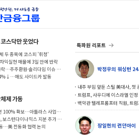
속 코스닥만 웃었다
특파원 리포트
 두 종목에 코스피 '휘청'
체 차익실현 매물에 3일 만에 반락
박정우의 워싱턴 24
 급락…주주환원·솔리다임 이슈 부
 4%↓…매도 사이드카 발동
내주 부임 앞둔 스틸 美대사, 첫
행사서 "한미동맹 강화 최우선 
트럼프, 사우디에 이스라엘 인정
산체제 가동
구…원자력 협정 서명 하루 만에
백악관 텔레프롬프터 직원, 트럼
위기
설 미리 보고 베팅 시장서 10만
 100% 확보…아틀라스 사업화
겨
룹, 보스턴다이나믹스 지분 추가 인
장일현의 런던아이
동…美 전동화 협력 논의