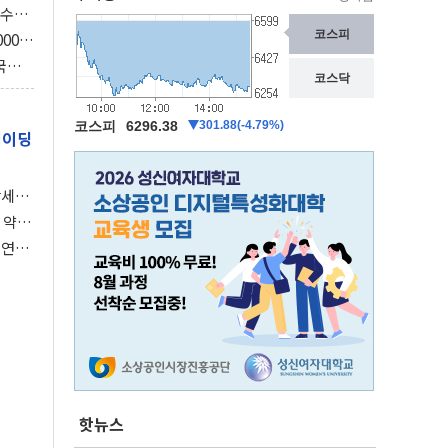
속수무
의 3
000억
3조
국의
보총국
레이딩
강세장
 약세
 연준,
핫뉴스