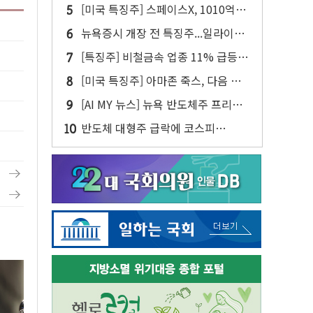
주주환원·솔리다임 이슈 부각
[미국 특징주] 스페이스X, 1010억달
러 락업 해제 앞두고 주가 압박 가중
뉴욕증시 개장 전 특징주...일라이릴
리·아리스타네트웍스·디즈니↑ VS
[특징주] 비철금속 업종 11% 급등…
써클·AMD·핀터레스트↓
구리 가격 상승 전망 부각
[미국 특징주] 아마존 죽스, 다음 주
라스베이거스에서 유료 로보택시 운
[AI MY 뉴스] 뉴욕 반도체주 프리뷰...
행 시작
스페이스X 독점 공급 기대에 엔비디
반도체 대형주 급락에 코스피
아↑·AMD는 호실적에도 8%↓
4%↓…매도 사이드카 발동