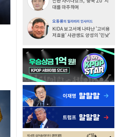
신판 차이나쇼크, '중국 2.0' 시
대를 마주하며
오동룡
의 밀리터리 인사이드
KIDA 보고서에 나타난 '고비용
저효율' 사관생도 양성의 '민낯'