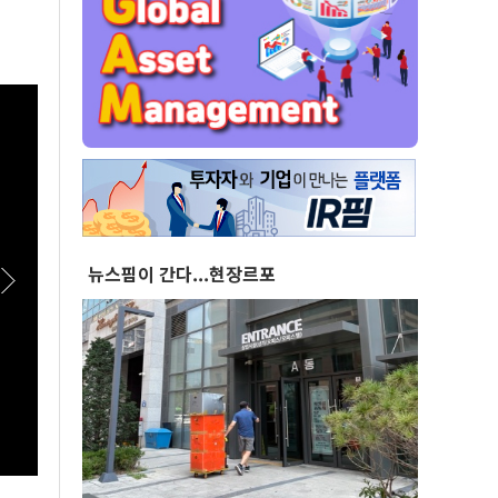
뉴스핌이 간다...현장르포
[스팟Live] "결혼을 하니까 월세가 올라"...68만
[스팟
유튜버가 오세훈에게 꺼낸 얘기는? | 26.08.06
회서 나
서울시 부동산 대토론회
시 부