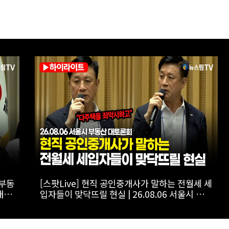
사회
[스팟Live] *풀영상* 이준석, 보완수사권 폐지에
울시
"민주당 개악입법, 불안감 가중시켜"｜
26.08.06 개혁신당 보완수사권 폐지 토론회