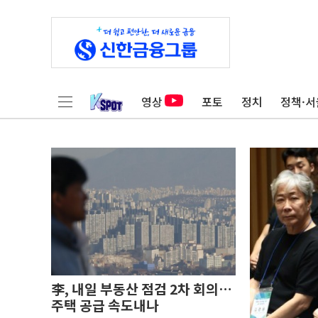
영상
포토
정치
정책·서
李, 내일 부동산 점검 2차 회의…
주택 공급 속도내나