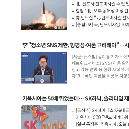
北, 신포서 탄도미사일 수 발
개혁신당 "민주, '盧 수사' 악연으로 형
합참 "北, 오후 동해상 미상 
CJ온스타일, 2분기 영업익 260억원…전년
지 중"
靑 안보실 "北 탄도미사일 발
중단 촉구"
AI 연산은 포항, 전력 저장은 영광…지역펀
[종합2보] 북, 탄도미사일 1
도 무력 도발
[속보] 북, 동해상으로 미상 발사체 발사
한국투자증권, 국내 최초 상반기 영업이익 
李 "청소년 SNS 제한, 형평성·여론 고려해야"…
[IPO] 니어스랩 "피지컬 AI 자율비행 기
[서울=뉴스핌] 김미경 기자 = 
한패스, 월 송금 60만건 돌파
네트워크서비스(SNS) 이용 환
李대통령 "청소년 SNS 제한, 형평성·
신고 가능 연령 등 현행 사회적
다"며 "국민 여론을 비롯해 다
적
키옥시아는 50배 뛰었는데… SK하닉, 솔리다임 
[특징주] SK하이닉스 8%대
각
키옥시아 CEO "낸드 세계 1위
격 선언
[일본 특징주] 키옥시아, 오늘