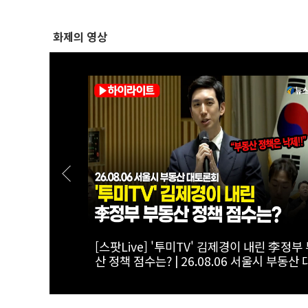
화제의 영상
하는 전월세 세
[스팟Live] "전셋집 구하려다 월세 선택"...
6 서울시 부동
에 첫발 내디딘 청년의 한탄 | 26.08.06 서
부동산 대토론회