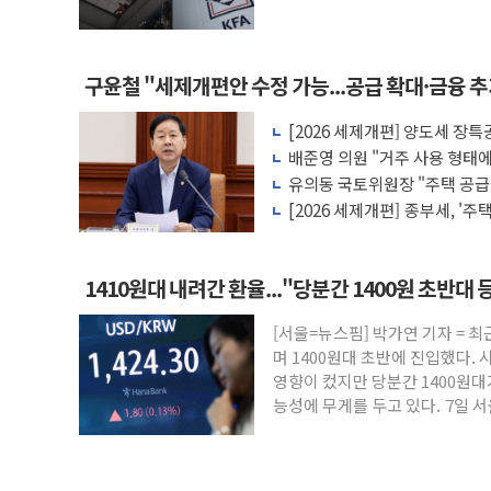
구윤철 "세제개편안 수정 가능...공급 확대·금융 
[2026 세제개편] 양도세 장특
아야 최대 80%
배준영 의원 "거주 사용 형태에
나"
유의동 국토위원장 "주택 공급
대책이 중요"
[2026 세제개편] 종부세, '
주 1주택 공제 14억
1410원대 내려간 환율..."당분간 1400원 초반대 
[서울=뉴스핌] 박가연 기자 = 
며 1400원대 초반에 진입했다. 
영향이 컸지만 당분간 1400원대
능성에 무게를 두고 있다. 7일 