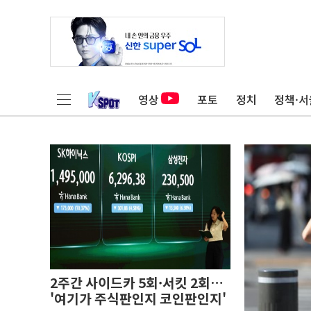
영상
포토
정치
정책·서
2주간 사이드카 5회·서킷 2회…
'여기가 주식판인지 코인판인지'