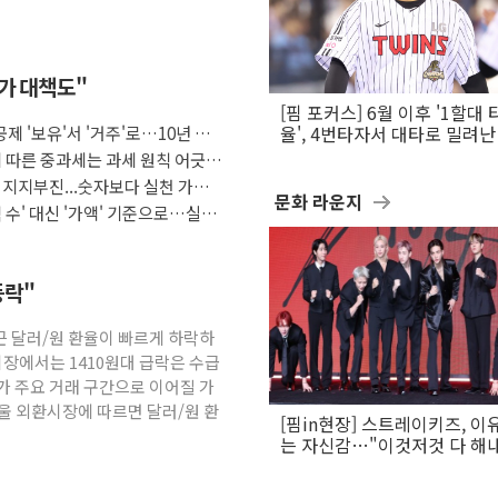
추가 대책도"
[핌 포커스] 6월 이후 '1할대 
공제 '보유'서 '거주'로…10년 살
율', 4번타자서 대타로 밀려난 
문보경
 따른 중과세는 과세 원칙 어긋
 지지부진...숫자보다 실천 가능한
문화 라운지
주택 수' 대신 '가액' 기준으로…실거
등락"
최근 달러/원 환율이 빠르게 하락하
시장에서는 1410원대 급락은 수급
가 주요 거래 구간으로 이어질 가
서울 외환시장에 따르면 달러/원 환
[핌in현장] 스트레이키즈, 이
는 자신감…"이것저것 다 해
활동 할 것"