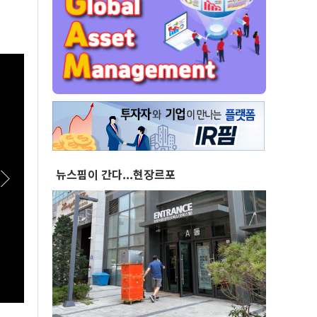
뉴스핌이 간다...현장르포
[스팟Live] *풀영상* "부동산 지옥 고집한다
[스팟
면!"...李대통령 향한 장동혁의 서슬퍼런 일갈 |
치유해
26.08.07 국민의힘 부동산정책 정상화 특별위
26.
원회 전체회의