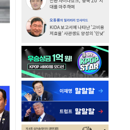
신판 차이나쇼크, '중국 2.0' 시
대를 마주하며
오동룡
의 밀리터리 인사이드
KIDA 보고서에 나타난 '고비용
저효율' 사관생도 양성의 '민낯'