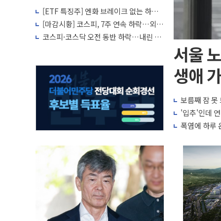
[ETF 특징주] 엔화 브레이크 없는 하락
에 FXY 자산 녹아내린다
[마감시황] 코스피, 7주 연속 하락…외국
인 매도에 6258.77
코스피·코스닥 오전 동반 하락…내린 종
목이 두 배 넘어
서울 노
생애 가
보름째 잠 못
'입추'인데 
폭염에 하루 