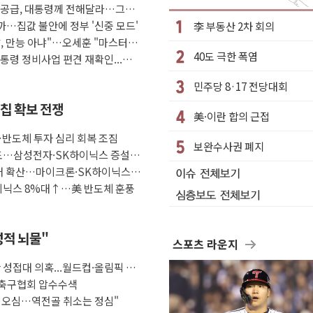
택공급, 대통령께 전해달라…그린
계탕 배식 봉사
까…집값 불안에 정부 '신중 모드'
李 부동산 2차 회의
건축보다 재개발 사업성 개선↑
, 만능 아냐"…오세훈 "마스터
40도 극한 폭염
워드' 대상 수상
통령 정비사업 편견 재확인...공
7%…하반기 확대 추진"
민주당 8·17 전당대회
·애큐온·페퍼만 남아
 칩 확보 전쟁
美·이란 합의 근접
 넘어
…반도체 투자 심리 회복 조짐
기업 본격 육성
보완수사권 폐지
매도…삼성전자·SK하이닉스 증설
램·낸드 동시 증설
 투매 확산…마이크론·SK하이닉스
하이닉스 8%대↑…美 반도체 훈풍
성적 뇌물"
스포츠 라운지
 성접대 의혹...월드컵·올림픽 예
' 축구협회 압수수색
 오심…역전골 취소는 정심"