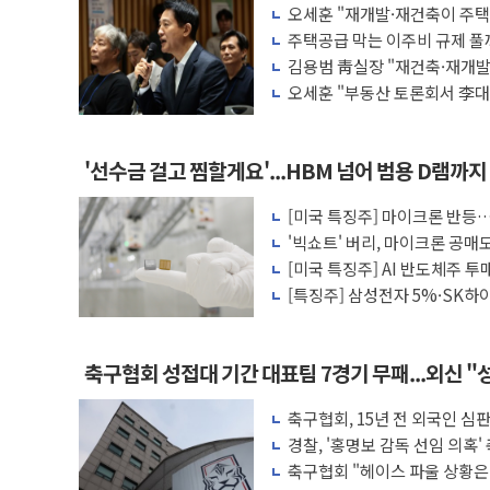
오세훈 "재개발·재건축이 주
IPARK현대산업개발, 노원구 어르신에 삼
벨트 해제 절대 안돼"
주택공급 막는 이주비 규제 풀
준공업지역 용적률 400% 적용하니…재
김용범 靑실장 "재건축·재개발
키 맞다"
현대해상, 유튜브 양육 콘텐츠 '소셜아이어
오세훈 "부동산 토론회서 李대
급 효과 인정해야"
[컨콜] 롯데케미칼, "LPG 투입 비중 3
대형 저축은행 4%대 예금 사라진다, OK
'선수금 걸고 찜할게요'...HBM 넘어 범용 D램까지
서울 노원 40.2도…8년 만에 서울서 40도
[미국 특징주] 마이크론 반등
한전, 한전기술지주 출범…에너지 유니콘
'빅쇼트' 버리, 마이크론 공
SK하이닉스, 용인·청주에 54조 투자…D
'위험신호'
[미국 특징주] AI 반도체주
급락
[특징주] 삼성전자 5%·SK
축구협회 성접대 기간 대표팀 7경기 무패...외신 "
축구협회, 15년 전 외국인 심판
선도 포함
경찰, '홍명보 감독 선임 의혹
축구협회 "헤이스 파울 상황은