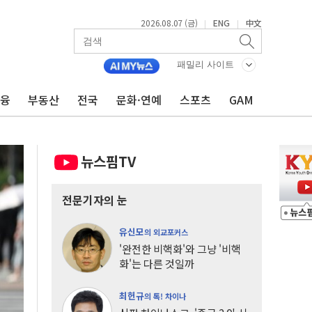
2026.08.07 (금)
ENG
中文
|
|
패밀리 사이트
금융
부동산
전국
문화·연예
스포츠
GAM
뉴스핌TV
전문기자의 눈
유신모
의 외교포커스
'완전한 비핵화'와 그냥 '비핵
화'는 다른 것일까
최헌규
의 톡! 차이나