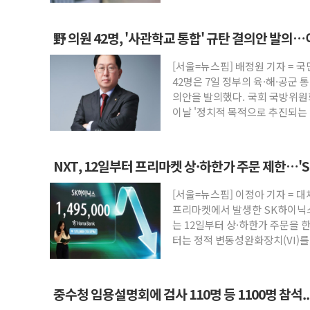
野 의원 42명, '사관학교 통합' 규탄 결의안 발
[서울=뉴스핌] 배정원 기자 = 
42명은 7일 정부의 육·해·공군
의안을 발의했다. 국회 국방위원
이날 '정치적 목적으로 추진되는
NXT, 12일부터 프리마켓 상·하한가 주문 제한…'
[서울=뉴스핌] 이정아 기자 = 
프리마켓에서 발생한 SK하이닉스
는 12일부터 상·하한가 주문을 
터는 정적 변동성완화장치(VI)를
중수청 임용설명회에 검사 110명 등 1100명 참석.