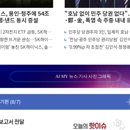
스, 용인·청주에 54조
"호남 없이 민주 당권 없다".
·낸드 동시 증설
·鄭·金, 폭염 속 주중 내내 
황] 2차전지 ETF 급등, SK하이
민주당 당권주자 3인, 일제히 호남
리지는 급락
행…'메가프로젝트' 놓고 적임자 
리 향한 뜨거운 관심…SK하이닉
'전남·광주 민주당 권리당원' 김민
 참여
서 '풀스택' 기술력 과시
47.5% 정청래 34.4% 송영길 14.
리미엄' 놓친 SK하이닉스, 솔리
'0.99%p 차 초접전' 김민석·정청래
선해야…기술격차 확대 막아야"
다
가 우위 선점"...호남 공략 총력전
3% 인상
연 라인업 공개
1등급 스마트 물류센터' 전환
AI MY 뉴스
|
기사
|
사진
|
그래픽
SK에코플랜트 "전수 조사"
편 (8/7)
청래·김민석, 호남 경선 앞두고 총력전
 방안 발표"
서울 알짜 단지 주목
 보고서 전달
결의안 발의…이준석·한동훈 동참