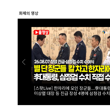
화제의 영상
보이는 '전기
[실전! 해외주식] 광둥성 반도체 생태계 리더
세미', 창업판 상장 도전