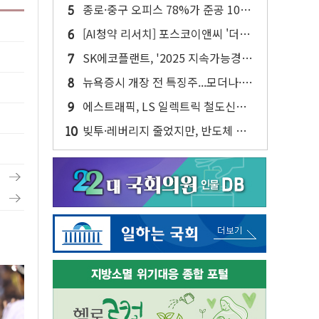
반대…상법·자본시장법 개정 논의"
종로·중구 오피스 78%가 준공 10년
이상…리뉴얼이 경쟁력 가른다
[AI청약 리서치] 포스코이앤씨 '더샵
트리센트', 1순위 평균 18대 1 마감
SK에코플랜트, '2025 지속가능경영
보고서' 발간…AI·반도체 성과 집약
뉴욕증시 개장 전 특징주...모더나·아
이온큐·도어대시↑ VS 샌디스크·피
에스트래픽, LS 일렉트릭 철도신호
그마·앱러빈↓
사업 인수 계약
빚투·레버리지 줄었지만, 반도체 두
종목에 코스피 '휘청'