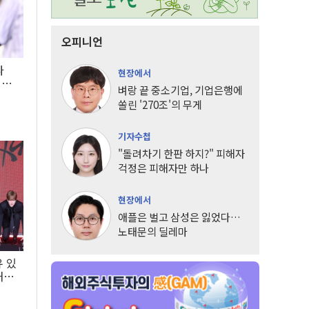
오피니언
타
현장에서
LG
벼랑 끝 중소기업, 기업은행에
쏠린 '270조'의 무게
기자수첩
"돌려차기 한판 하지?" 피해자
걱정은 피해자만 하나
현장에서
애플은 벌고 삼성은 잃었다…
노태문의 딜레마
유 있
내는