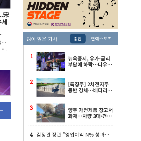
..宋
유세
많이 읽은 기사
종합
연예스포츠
경쟁
석
6%
 "내
뉴욕증시, 유가·금리
부담에 하락…다우 5
거래일 랠리 '마침표'
[특징주] 2차전지주
동반 강세…배터리3
사 일제히 상승
양주 가전제품 창고서
화재…차량 3대·건물
1동 전소
김정관 장관 "영업이익 N% 성과급