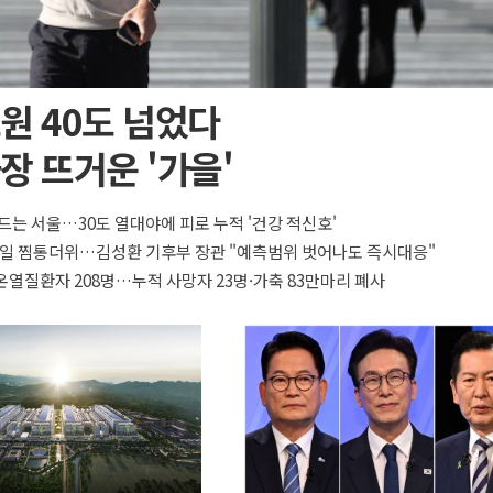
원 40도 넘었다
장 뜨거운 '가을'
 드는 서울…30도 열대야에 피로 누적 '건강 적신호'
연일 찜통더위…김성환 기후부 장관 "예측범위 벗어나도 즉시대응"
온열질환자 208명…누적 사망자 23명·가축 83만마리 폐사