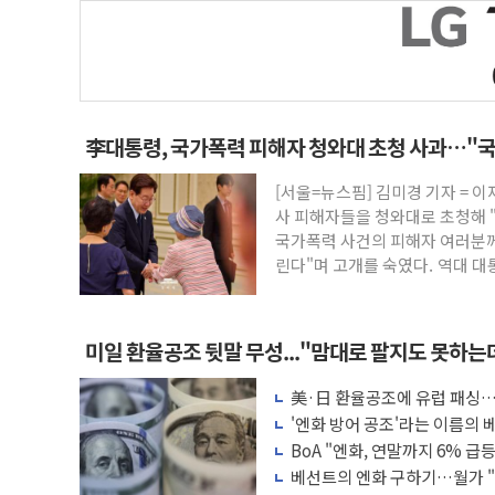
李대통령, 국가폭력 피해자 청와대 초청 사과…"
[서울=뉴스핌] 김미경 기자 = 
사 피해자들을 청와대로 초청해 "
국가폭력 사건의 피해자 여러분께
린다"며 고개를 숙였다. 역대 대
간 소
미일 환율공조 뒷말 무성..."맘대로 팔지도 못하는
美·日 환율공조에 유럽 패싱… 
보만
'엔화 방어 공조'라는 이름의 베
BoA "엔화, 연말까지 6% 급등.
베선트의 엔화 구하기…월가 "1