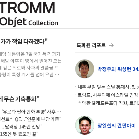
국가가 책임 다하겠다"
특파원 리포트
이재명 대통령은 7일 국가폭력 과거
해방 이후 이 땅에서 벌어진 모든
 깊은 위로와 사과의 말씀을 드
박정우의 워싱턴 24
통령이 특정 계기를 넘어 오랜 기
내주 부임 앞둔 스틸 美대사, 첫
행사서 "한미동맹 강화 최우선 
트럼프, 사우디에 이스라엘 인정
데 무슨 기축통화"
구…원자력 협정 서명 하루 만에
백악관 텔레프롬프터 직원, 트럼
위기
설 미리 보고 베팅 시장서 10만
'유로화 팔아 엔화 부양' 사후 통
겨
선트식 QE..."연준에 부담 가중"
장일현의 런던아이
.. 달러당 149엔 전망"
55엔 못 뚫으면 끝"