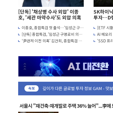
[단독] '채상병 수사 외압' 이종
SK하이닉
호, '세관 마약수사'도 외압 의혹
투자…D램
이종호, 종합특검 첫 출석…'임성근 구명
[ETF 시
[인사] 공정거래위원회
로비' 윗선 수사 참고인
닉스 레버
[단독] 종합특검, '임성근 구명로비 의혹'
AI 메모
KDB생명 본입찰 3파전…한화·흥국·한투
이종호 30일 첫 소환
스, FMS
'尹관저 이전 의혹' 김건희, 종합특검 출
'SSD 프
반도체공학회 "R&D직 주 52시간제 개
석 22일로 연기
다임 띄운
카카오, 2026년 임금협약 타결…연봉 6.
현대카드, 박재범·실리카겔 등 8~9월 공
[르포] 육군, 2031년까지 3개 보급단 '
송도 신축 아파트서 외벽 테라스 떨어져…
깊이가 다른 글로벌 투자 정보 GAM - 맛보기
"호남 없이 민주 당권 없다"...송영길·정
속보
SK하이닉스, 주주환원 속도…"3분기 추가
'무순위' 기회 왔다…신길·노량진·장위 
서울시 "재건축·재개발로 주택 36% 늘어"...李에
野 의원 42명, '사관학교 통합' 규탄 