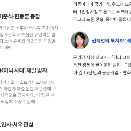
리투아니아 국방 "러, 우크라 드
로 나토 회원국 공격 검토… 거짓
러, 1인칭시점 드론으로 우크라 
의…이준석·한동훈 동참
작전"
인 '사파리' 공격… 시민들 공포
우크라 드론 전술, 중남미 콜롬
대화 전략
새 안보 위기… 반군·마약카르텔
국민의힘을 비롯한 범야권 국회의원
득해 전투 활용
 통합사관학교 추진을 규탄하는 결
권지언의 투자&트
회 소속 유용원 국민의힘 의원은
 이재명
구리값 사상 최고치…'닥터 코퍼'
하는 경기 신호가 달라졌다
옵션 광풍이 끌어올린 랠리…"
SK하닉 사태' 재발 방지
이면에 과열 경고등"
미·일 15년 만의 공동개입…엔화
와의 싸움은 끝나지 않았다
대체거래소 넥스트레이드(NXT)가
 하한가 체결 논란과 관련해 오
한시적으로 금지한다. 다음 달 부
 도입해 소량 주문에
..인사·처우 관심