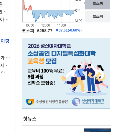
론으
 깃발
민간
감 극
비아에
이 습
레이딩
가 말
강세장
 약세
핫뉴스