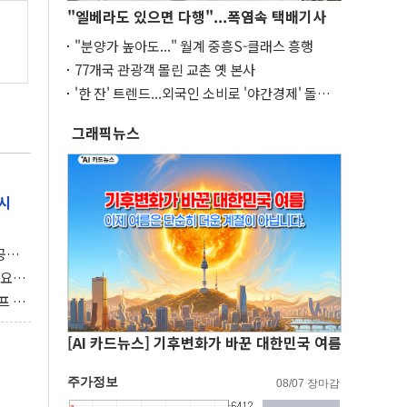
"엘베라도 있으면 다행"...폭염속 택배기사
"분양가 높아도..." 월계 중흥S-클래스 흥행
77개국 관광객 몰린 교촌 옛 본사
'한 잔' 트렌드...외국인 소비로 '야간경제' 돌파
구
그래픽뉴스
시
 공개
과제"
 요
 좌초
프 연
달러 챙
[AI 카드뉴스] 기후변화가 바꾼 대한민국 여름