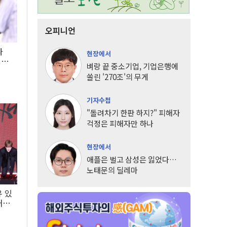
오피니언
타
현장에서
LG
벼랑 끝 중소기업, 기업은행에
쏠린 '270조'의 무게
기자수첩
"돌려차기 한판 하지?" 피해자
걱정은 피해자만 하나
현장에서
애플은 벌고 삼성은 잃었다…
노태문의 딜레마
유 있
내는