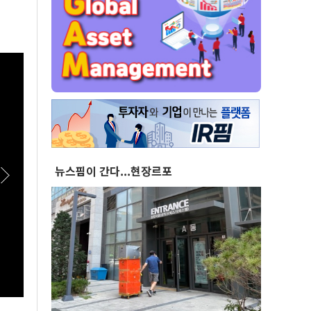
뉴스핌이 간다...현장르포
[실전! 해외주식] 극한의 우주 환경을 돌파하는
[스팟
AADX의 경쟁력
패밀리