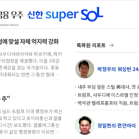
위협에 맞설 자체 억지력 강화
특파원 리포트
= 사우디아라비아와 튀르키예, 파키
방위협정을 체결했다. 이들 3국은
존재감을 갖는 국가들이다. 중동
박정우의 워싱턴 24
극대화되는 반면 그 동안 절대적
내주 부임 앞둔 스틸 美대사, 첫
행사서 "한미동맹 강화 최우선 
트럼프, 사우디에 이스라엘 인정
 주"
구…원자력 협정 서명 하루 만에
백악관 텔레프롬프터 직원, 트럼
위기
설 미리 보고 베팅 시장서 10만
 도널드 트럼프 미국 행정부가 백신
겨
검토하고 있다고 로이터통신과 블룸
현지시간) 보도했다. 블룸버그통신
장일현의 런던아이
해 이 같은 행정명령이 이르면 다