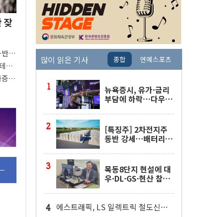
안 잦
"…반도
많이 읽은 기사
종합
연예스포츠
빅테
버팀목
 급증의
뉴욕증시, 유가·금리
부담에 하락…다우 5
거래일 랠리 '마침표'
[특징주] 2차전지주
동반 강세…배터리3
사 일제히 상승
목동8단지 현설에 대
우·DL·GS·현산 참
여…'공사비 인상 불
가' 조건
에스트래픽, LS 일렉트릭 철도신호