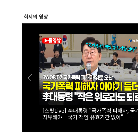
화제의 영상
옥 고집한다
[스팟Live] 한자리에 모인 장군들...李대통령
퍼런 일갈 |
이상렬 대장 등 진급 장성 4명에 삼정검 수치
정상화 특별위
접 수여｜26.08.07 장성 진급·삼정검 수치 
여식