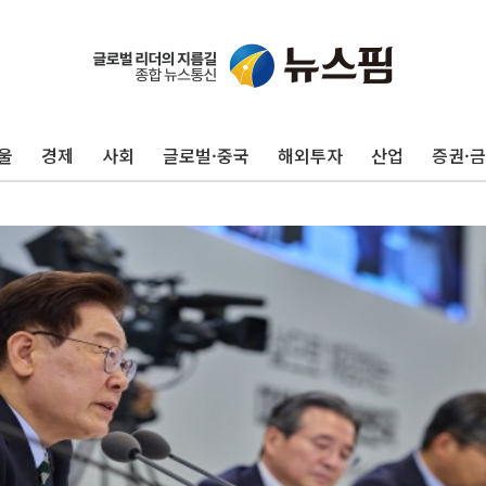
울
경제
사회
글로벌·중국
해외투자
산업
증권·