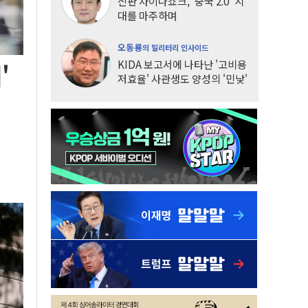
신판 차이나쇼크, '중국 2.0' 시
대를 마주하며
오동룡
의 밀리터리 인사이드
KIDA 보고서에 나타난 '고비용
'
저효율' 사관생도 양성의 '민낯'