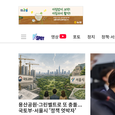
영상
포토
정치
정책·서
용산공원·그린벨트로 또 충돌...
국토부-서울시 '정책 엇박자'