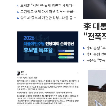
오세훈 "서민 전·월세 외면한 세제개
편"…용산공원 훼손 안 돼
그린벨트 해제 다시 꺼낸 정부…공급난
해소 '단기 효과' 불투명
양도세·종부세 개편한 정부...대출 규제
완화·신규 공급 대책 내놓나
李 대통
"전폭적
李대통령 "주
李대통령 앞에
구윤철 "부동