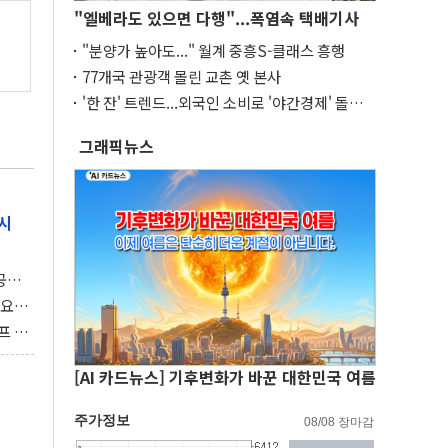
"엘베라도 있으면 다행"...폭염속 택배기사
"분양가 높아도..." 월계 중흥S-클래스 흥행
77개국 관광객 몰린 교촌 옛 본사
'한 잔' 트렌드...외국인 소비로 '야간경제' 돌파
구
그래픽뉴스
시
 공개
과제"
 요
 좌초
프 연
달러 챙
[AI 카드뉴스] 기후변화가 바꾼 대한민국 여름