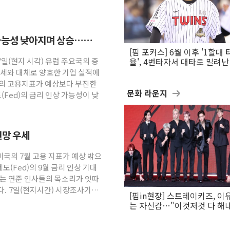
 가능성 낮아지며 상승…
[핌 포커스] 6월 이후 '1할대 
7일(현지 시각) 유럽 주요국의 증
율', 4번타자서 대타로 밀려난 
문보경
강세와 대체로 양호한 기업 실적에
국의 고용지표가 예상보다 부진한
문화 라운지
Fed)의 금리 인상 가능성이 낮
전망 우세
미국의 7월 고용 지표가 예상 밖으
(Fed)의 9월 금리 인상 기대
하는 연준 인사들의 목소리가 잇따
다. 7일(현지시간) 시장조사기관
[핌in현장] 스트레이키즈, 이
는 자신감…"이것저것 다 해
활동 할 것"