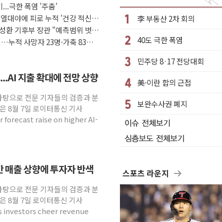
정 체결
...극한 폭염 '주춤'
 열대야에 피로 누적 '건강 적신
李 부동산 2차 회의
·클라우드플레어·태양광주↑ VS 트레이드데스크·웬디스↓
성환 기후부 장관 "예측범위 벗어
군 실종자 7359명 끝까지 찾겠다"
40도 극한 폭염
…누적 사망자 23명·가축 83만
시엔 톤 낮춰
민주당 8·17 전당대회
.포항시 '시끌'
..AI 지출 확대에 전망 상향
 밑거름…수도권 집중 완화 전환점"
美·이란 합의 근접
의' 주재… "전폭적 공급 확대·속도전 총력"
 바탕으로 전문 기자들의 검증과 분
보완수사권 폐지
부과…美 태양광주 급등
은 8월 7일 로이터통신 기사
 forecast raise on higher AI-
연간 매출 상향에 투자자 반색
스포츠 라운지
 바탕으로 전문 기자들의 검증과 분
은 8월 7일 로이터통신 기사
as investors cheer revenue