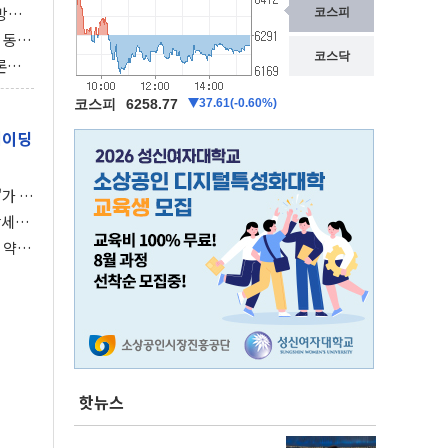
동방위
협에
 동시
동 화
론으
 깃발
레이딩
가 말
강세장
 약세
핫뉴스