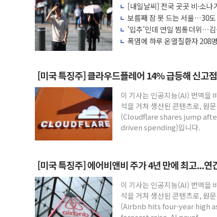
[사진] 이슬람 수니파 3개국, 공동방위협
[내일날씨] 전국 곳곳 비·소나기
보름째 잠 못 드는 서울…30도
뉴욕증시 개장 전 특징주...아틀라시안
호'
'입추'인데 연일 찜통더위…김
보훈부, 미 DPAA와 MOU… "6·25 미
나도 즉시대응"
폭염에 하루 온열질환자 208명
트럼프 "금리 내려야"…파월 때와 달리 워
마리 폐사
특정 정치인 측근 포항시 정책특보 내정설..
[미국 특징주] 클라우드플레어 14% 급등해 신고점.
李 "해남 태양광, 대한민국 다음 100년
李 대통령, '6시간 마라톤 부동산 2차 회
이 기사는 인공지능(AI) 번역을
트럼프, 中 겨냥 폴리실리콘 관세 15% 
석을 거쳐 생산된 콘텐츠로, 원문
(Cloudflare shares jump after
[사진] 빈살만과 에르도안의 만남
driven spending)입니다.
[미국 특징주] 에어비앤비 주가 4년 만에 최고...
이 기사는 인공지능(AI) 번역을
석을 거쳐 생산된 콘텐츠로, 원문
(Airbnb hits four-year high 
forecast raise, AI payof