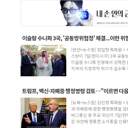
이슬람 수니파 3국, '공동방위협정' 체결...이란 
[런던=뉴스핌] 장일현 특파원 
스탄이 7일(현지시각) 3국 공동
이슬람 수니파 진영에서 강력한 
지역의 지정학적 위기가 갈수록 
인
트럼프, 백신·자폐증 행정명령 검토…"이르면 다음
[뉴욕=뉴스핌] 김민정 특파원 =
과 자폐증에 관한 행정명령을 
버그통신 등 주요 외신이 7일(
은 사안에 정통한 소식통을 인용
음 주 중 나올