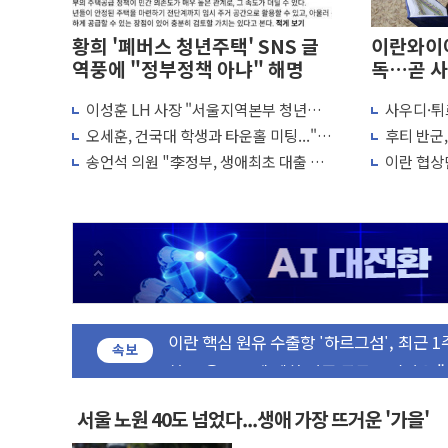
황희 '폐버스 청년주택' SNS 글
이란와이어
역풍에 "정부정책 아냐" 해명
독…곧 사
이성훈 LH 사장 "서울지역본부 청년주
사우디·튀
트럼프, 쿡 연준 이사 해임 재추진…"26일
택으로"…직원 사기 회복도 숙제
협정' 체
오세훈, 건국대 학생과 타운홀 미팅..."청
후티 반군
협력 구도
유럽증시, 美 고용 예상 밖 부진에 연준 금
년 주택 7.4만가구 공급 실현"
격… 위기
송언석 의원 "李정부, 생애최초 대출 6억
이란 협상단
최고치
묶고 평균 15억 아파트 사라고 해"
외교...더
미 연준 매파 기세 꺾이나…고용 감소에 9
[종합] 이슬람 수니파 3국, '공동방위협
트럼프, 백신·자폐증 행정명령 검토…"이
美 항소법원, 백악관 무도회장 공사 중단
이란 핵심 원유 수출항 '하르그섬', 최근 
美 고용 쇼크에 엔화 장중 급등…시장은 "
속보
[AI MY 뉴스] 뉴욕 반도체주 프리뷰...美
뉴욕증시 프리뷰, 美 고용 쇼크에 금리 인
서울 노원 40도 넘었다...생애 가장 뜨거운 '가을'
[종합] 美 7월 고용 2만3000명 감소 '쇼