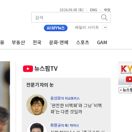
2026.08.08 (토)
ENG
中文
|
|
패밀리 사이트
금융
부동산
전국
문화·연예
스포츠
GAM
뉴스핌TV
전문기자의 눈
유신모
의 외교포커스
'완전한 비핵화'와 그냥 '비핵
화'는 다른 것일까
최헌규
의 톡! 차이나