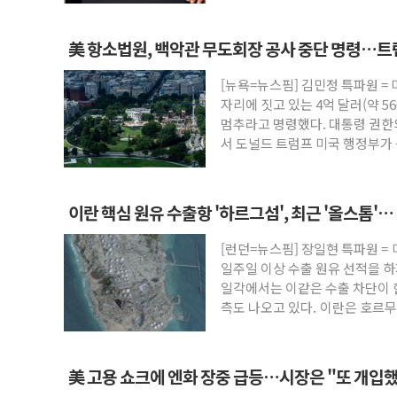
美 항소법원, 백악관 무도회장 공사 중단 명령…트
[뉴욕=뉴스핌] 김민정 특파원 =
자리에 짓고 있는 4억 달러(약 5
멈추라고 명령했다. 대통령 권한
서 도널드 트럼프 미국 행정부가 
방
이란 핵심 원유 수출항 '하르그섬', 최근 '올스톱'
[런던=뉴스핌] 장일현 특파원 =
일주일 이상 수출 원유 선적을 하
일각에서는 이같은 수출 차단이 
측도 나오고 있다. 이란은 호르무
美 고용 쇼크에 엔화 장중 급등…시장은 "또 개입했