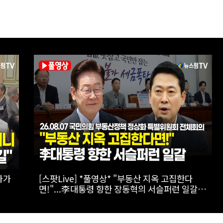
,
[실전! 해외주식] 광둥성 반도체 생태계 리더 '캔
 직
세미', 창업판 상장 도전
수