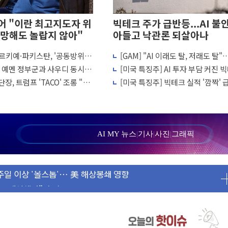
 "이란 최고지도자 위
빅테크 주가 급반등...AI 불
망해도 놀랍지 않아"
아들고 낙관론 되살아나
르키예·파키스탄, '공동방위
[GAM] "AI 이래도 탈, 저래도 탈
까지 의혹 소명" 요구
결… 수니파 국가들의 새 안보
체·빅테크 현기증 장세, 왜?
, 예멘 정부군과 사우디 동시 공
[미국 특징주] AI 투자 부담 커진 
리 인상 가능성 낮아지며 상승… STOXX 600 지수는 나흘 연속
 고조되는 또 다른 중동 화약고
크…2.3조 달러 클라우드 수주가 
장, 트럼프 'TACO' 조롱 "쇼
[미국 특징주] 빅테크 실적 '깜짝'
 이상 필요 없다"
비밀은 앤스로픽 평가이익
월 동결 전망 우세
정' 체결… 이스라엘·이란 위협에 맞설 자체 억지력 강화
르면 다음 주"
AI MY 뉴스
|
기사
|
사진
|
그래픽
 명령…트럼프 제동
1주일 이상 '올스톱'… 美 해상봉쇄 영향
또 개입했나" 촉각
 고용 쇼크에 반도체주 '활짝'
상 우려 후퇴…나스닥 선물 1%대 상승
크'…9월 금리 인상 기대 후퇴