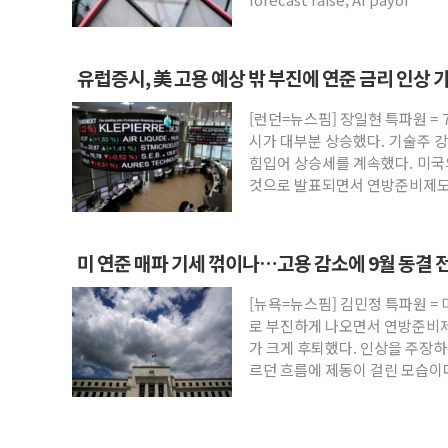
유럽증시, 美 고용 예상 밖 부진에 연준 금리 인상
STOXX 600 지수는 나흘 연속 최고치
[런던=뉴스핌] 장일현 특파원 = 
시가 대부분 상승했다. 기술주 
힘입어 상승세를 계속했다. 미
것으로 발표되면서 연방준비제도(
미 연준 매파 기세 꺾이나…고용 감소에 9월 동결 
[뉴욕=뉴스핌] 김민정 특파원 = 
로 부진하게 나오면서 연방준비제도
가 크게 후퇴했다. 인상을 주장
르던 흐름에 제동이 걸린 모습이
LSEG