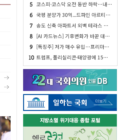
사업 인수 계약
코스피·코스닥 오전 동반 하락…내
린 종목이 두 배 넘어
국평 분양가 30억...드파인 아르티아
15가구 '줍줍' 나왔다
송도 신축 아파트서 외벽 테라스 떨
어져…SK에코플랜트 "전수 조사"
[AI 카드뉴스] 기후변화가 바꾼 대한
민국 여름
[특징주] 저가 매수 유입…프리마켓
대형주 소폭 반등
트럼프, 폴리실리콘·태양광에 15%
관세…한국 등엔 '합산 상한' 적용