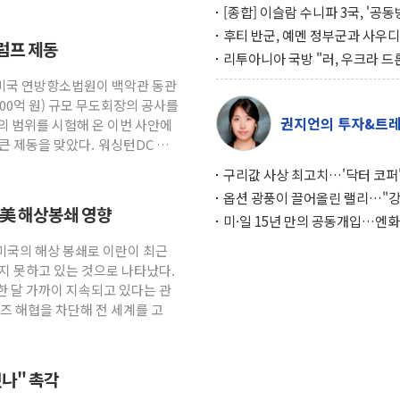
[종합] 이슬람 수니파 3국, '공
협정' 체결… 이스라엘·이란 위
후티 반군, 예멘 정부군과 사우디
럼프 제동
맞설 자체 억지력 강화
공격… 위기 고조되는 또 다른 중
리투아니아 국방 "러, 우크라 드
약고
로 나토 회원국 공격 검토… 거짓
 미국 연방항소법원이 백악관 동관
작전"
600억 원) 규모 무도회장의 공사를
권지언의 투자&트
의 범위를 시험해 온 이번 사안에
큰 제동을 맞았다. 워싱턴DC 연
구리값 사상 최고치…'닥터 코퍼'
하는 경기 신호가 달라졌다
옵션 광풍이 끌어올린 랠리…"
… 美 해상봉쇄 영향
이면에 과열 경고등"
미·일 15년 만의 공동개입…엔화
와의 싸움은 끝나지 않았다
 미국의 해상 봉쇄로 이란이 최근
지 못하고 있는 것으로 나타났다.
한 달 가까이 지속되고 있다는 관
즈 해협을 차단해 전 세계를 고
나" 촉각