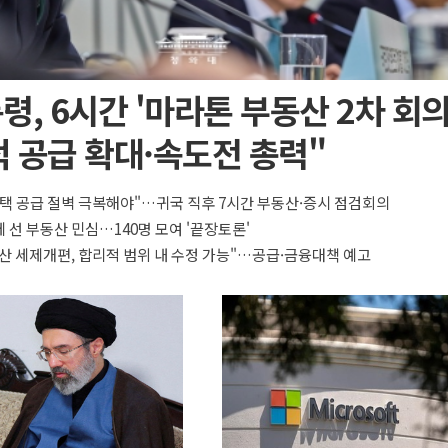
령, 6시간 '마라톤 부동산 2차 회의
 공급 확대·속도전 총력"
택 공급 절벽 극복해야"…귀국 직후 7시간 부동산·증시 점검회의
 선 부동산 민심…140명 모여 '끝장토론'
산 세제개편, 합리적 범위 내 수정 가능"…공급·금융대책 예고