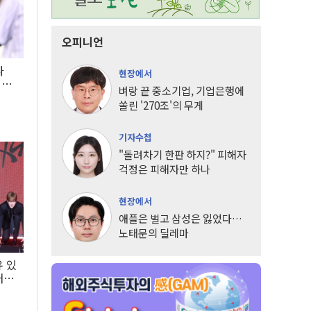
오피니언
타
현장에서
LG
벼랑 끝 중소기업, 기업은행에
쏠린 '270조'의 무게
기자수첩
"돌려차기 한판 하지?" 피해자
걱정은 피해자만 하나
현장에서
애플은 벌고 삼성은 잃었다…
노태문의 딜레마
유 있
내는