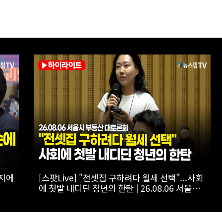
닝서프
[스팟Live] 더불어민주당 원내대책회의 생중계
｜26.08.07