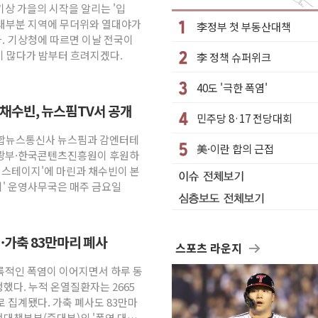
기상 가을의 시작을 알리는 '입
'…최대 91% 할인
 대부분 지역에 무더위와 열대야가
李정부 첫 부동산대책
대전'
. 기상청에 따르면 이날 전국이
 많다가 밤부터 흐려지겠다.
李 정책 슈퍼위크
상당 통큰 기부
업종' 재지정...5년 더 보호
40도 '극한 폭염'
실성에 1.2% 하락 마감
채수빈, 뉴스핌TV서 공개
민주당 8·17 전당대회
2차 회의 外
 종합뉴스통신사 뉴스핌과 감엔터테
휴가철 넘어 장기 고객 묶는다
美·이란 합의 근접
광부·한국콘텐츠진흥원이 후원하
부산 광안서 약국 팝업스토어 운영
 스테이지'에 마린과 채수빈이 본
지' 운영사무국은 매주 금요일
·가축 83만마리 폐사
스포츠 라운지
기록적인 폭염이 이어지면서 하루 동
생했다. 누적 온열질환자는 2665
 집계됐다. 가축 폐사도 83만마
전대책본부(중대본)의 '폭염 대처