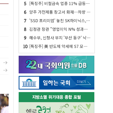
주주환원·솔리다임 이슈 부각
[특징주] 비철금속 업종 11% 급등…
구리 가격 상승 전망 부각
양주 가전제품 창고서 화재…차량 3
대·건물 1동 전소
'SSD 프리미엄' 놓친 SK하이닉스,
솔리다임 띄운다
김정관 장관 "영업이익 N% 성과급
반대…상법·자본시장법 개정 논의"
해수부, 신청사 부지 '부산 동구' 낙
점…북항 1단계 재개발 부지에 짓는
[특징주] 美 반도체 약세에 S7 모두
다
'파란불'