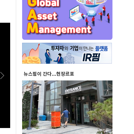
뉴스핌이 간다...현장르포
[스팟Live] "결혼을 하니까 월세가 올라"...68만
[스팟
유튜버가 오세훈에게 꺼낸 얘기는? | 26.08.06
산 정
서울시 부동산 대토론회
론회