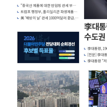
"중국산 제품에 대한 반덤핑 관세 부과
지연, '자립 인도'에 걸림돌"
트럼프 행정부, 폴리실리콘 파생제품에
15% 관세 부과 추진
美 '해방의 날' 관세 1000억달러 환급...
현재까지 60% 되돌려줘
李대통령
수도권
李대통령, 1
[전문] 李대
李대통령 "저