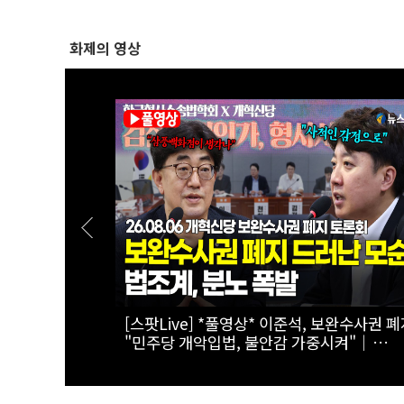
화제의 영상
선택"...사회
[실전! 해외주식] 퀄리스 52주 신고가, 어
.06 서울시
라이즈에 월가 환호