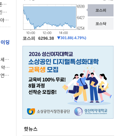
론으
 깃발
민간
감 극
비아에
이 습
레이딩
강세장
 약세
 연준,
핫뉴스