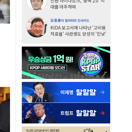
신판 차이나쇼크, '중국 2.0' 시
대를 마주하며
오동룡
의 밀리터리 인사이드
KIDA 보고서에 나타난 '고비용
저효율' 사관생도 양성의 '민낯'