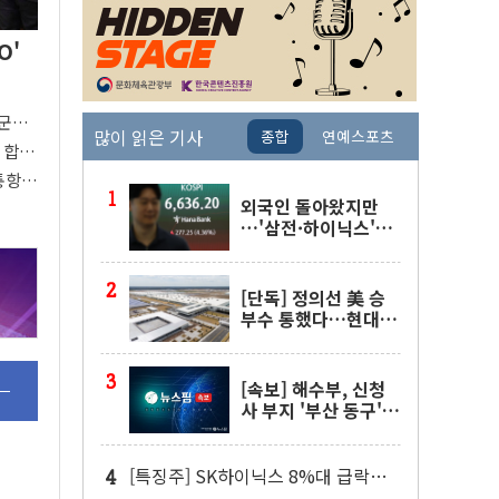
O'
…군수
많이 읽은 기사
종합
연예스포츠
 합의
통항
어"
외국인 돌아왔지만
…'삼전·하이닉스'는
사고 급등주는 팔았다
[단독] 정의선 美 승
부수 통했다…현대차
메타플랜트 2교대 가
동
[속보] 해수부, 신청
사 부지 '부산 동구'
낙점…북항에 짓는다
[특징주] SK하이닉스 8%대 급락…