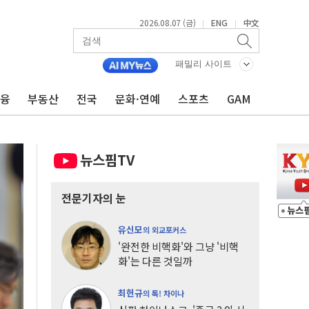
2026.08.07 (금)
ENG
中文
|
|
패밀리 사이트
금융
부동산
전국
문화·연예
스포츠
GAM
뉴스핌TV
전문기자의 눈
유신모
의 외교포커스
'완전한 비핵화'와 그냥 '비핵
화'는 다른 것일까
최헌규
의 톡! 차이나