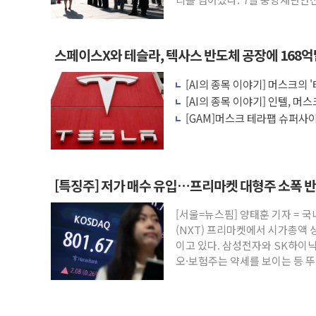
상황 보
스페이스X와 테슬라, 텍사스 반도체 공장에 168
[AI의 종목 이야기] 머스크의 
[AI의 종목 이야기] 인텔, 머스
등
[GAM]머스크 테라팹 슈퍼사
반색
[특징주] 저가 매수 유입…프리마켓 대형주 소폭 
[서울=뉴스핌] 양태훈 기자 =
(NXT) 프리마켓에서 시가총액 
이고 있다. 삼성전자와 SK하이
오·보험주는 약세를 보이는 등 