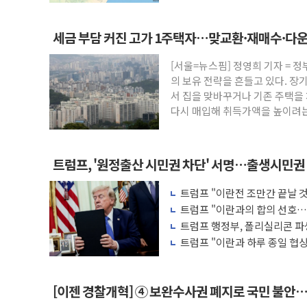
세금 부담 커진 고가 1주택자…맞교환·재매수·다
[서울=뉴스핌] 정영희 기자 = 
의 보유 전략을 흔들고 있다. 
서 집을 맞바꾸거나 기존 주택을
다시 매입해 취득가액을 높이려는
여기에 종합부동산
트럼프, '원정출산 시민권 차단' 서명…출생시민권
트럼프 "이란전 조만간 끝날 
무기 보유"
트럼프 "이란과의 합의 선호…
트럼프 행정부, 폴리실리콘 파
트럼프 "이란과 하루 종일 협
격"
[이젠 경찰개혁] ④ 보완수사권 폐지로 국민 불안