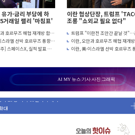
 유가·금리 부담에 하
이란 협상단장, 트럼프 'TAC
5거래일 랠리 '마침표'
조롱 "쇼외교 필요 없다"
만과 호르무즈 해협 재개방 합의
트럼프 "이란전 조만간 끝날 것"
료
美와 직접 협상 없어"
품 부족설 일축 "막대한 무기 보유"
·이스라엘 선박 호르무즈 통항
이란, 오만과 호르무즈 해협 재개방
버와 대규모 프로모션
…美 "통행 막을 권한 없어"
막바지.."美와 직접 협상 없어"
주] 스페이스X, 실적 발표 후
이란, 美·이스라엘 선박 호르무즈 
격 임박…에너지·항만 표적"
반등…투자자들은 락업 해제
제한 추진…美 "통행 막을 권한 없
비스 확장 나선다
 흡수합병 완료"
인수 계약
AI MY 뉴스
|
기사
|
사진
|
그래픽
자 23명·가축 83만마리 폐사
 확대
주 소폭 반등
교...더 이상 필요 없다"
·할인 혜택 풍성
% 늘고 영업이익은 제자리