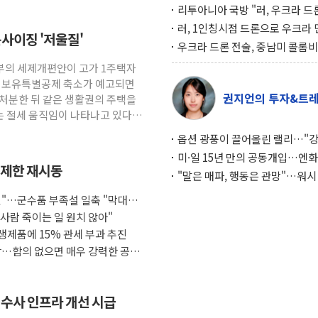
리투아니아 국방 "러, 우크라 드
로 나토 회원국 공격 검토… 거짓
러, 1인칭시점 드론으로 우크라 
운사이징 '저울질'
작전"
인 '사파리' 공격… 시민들 공포
우크라 드론 전술, 중남미 콜롬
대화 전략
새 안보 위기… 반군·마약카르텔
정부의 세제개편안이 고가 1주택자
득해 전투 활용
장기보유특별공제 축소가 예고되면
권지언의 투자&트
 처분한 뒤 같은 생활권의 주택을
 절세 움직임이 나타나고 있다.
옵션 광풍이 끌어올린 랠리…"
이면에 과열 경고등"
미·일 15년 만의 공동개입…엔화
 제한 재시동
와의 싸움은 끝나지 않았다
"말은 매파, 행동은 관망"…워시
인플레 대응 기준에 시장은 의문
것"…군수품 부족설 일축 "막대한
사람 죽이는 일 원치 않아"
생제품에 15% 관세 부과 추진
상…합의 없으면 매우 강력한 공
…수사 인프라 개선 시급