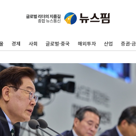
울
경제
사회
글로벌·중국
해외투자
산업
증권·