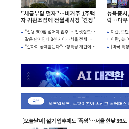
"세금부담 덜자"…비거주 1주택
뉴욕증시,
자 귀환조짐에 전월세시장 '긴장'
락…다우 
"신용 900점 넘어야 입주"…전셋집도
이란, 오
새온, '자율주행자동차 AI 미션 챌린지' 성
세입자 스펙 경쟁
막바지.."
같은 단지인데 8천 차이…서울 전세 신
이란, 美
오에스피, '세계 고양이의 날' 맞아 네이
규계약 부담 커져
제한 추진
"살아야 공제받는다"…장특공 개편에
[미국 특징
사우디 "북·남서 이란 지휘 아래 동시 공
전월세 매물 줄어들까
급락에서 
GLN인터내셔널, 방한 외국인 QR결제 서
주시
에이치시티 "에이치엔에이치바이오, 휴믹
에스트래픽, LS 일렉트릭 철도신호 사업 
폭염에 하루 온열질환자 208명…누적 사망
세븐일레븐, 쿠팡이츠와 손잡고 퀵커머스
[특징주] 저가 매수 유입…프리마켓 대형
속보
이란 협상단장, 트럼프 'TACO' 조롱 "쇼외
오뚜기, '2026 오뚜기몰 대잔치' …경품
[오늘날씨] 절기 입추에도 '폭염'…서울 한낮 39도
네이버, AI 투자로 숨 고르기…매출 16