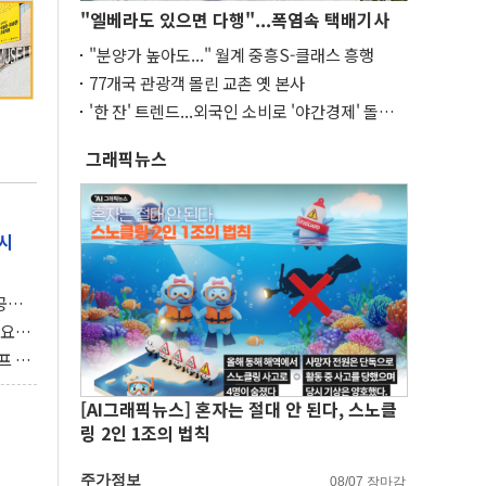
"엘베라도 있으면 다행"...폭염속 택배기사
"분양가 높아도..." 월계 중흥S-클래스 흥행
77개국 관광객 몰린 교촌 옛 본사
'한 잔' 트렌드...외국인 소비로 '야간경제' 돌파
구
그래픽뉴스
시
 공개
과제"
 요
 좌초
프 연
달러 챙
[AI그래픽뉴스] 혼자는 절대 안 된다, 스노클
링 2인 1조의 법칙