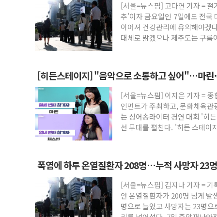
[서울=뉴스핌] 고다연 기자 = 절
카카오스타일 지그재그, '직잭뷰티 페스타
추'이자 금요일인 7일에도 전국
풀무원푸드앤컬처, 인천공항서 '팔도음식
이어져 건강관리에 유의해야겠다
대체로 맑겠으나 제주도는 구름이
애경산업, 서울시 취약계층 위해 53억원 
중기부, 떡국·떡볶이떡 제조업 '생계형 적합
[브라질증시] 금리 인하에도 추가 완화 불확
[히든스테이지] "음악으로 소통하고 싶어"…마린·
[뉴스핌 이 시각 PICK] 李, 오늘 부동산 
[서울=뉴스핌] 이지은 기자 =
카드사 고객 유입 창구 된 '트래블카드'…
인먼트가 주최하고, 문화체육관
제나벨, 배우 공승연 브랜드 모델 발탁… 
는 싱어송라이터 경연 대회 '히든
선 무대를 펼친다. '히든 스테이
폭염에 하루 온열질환자 208명…누적 사망자 23명
[서울=뉴스핌] 김지나 기자 = 
안 온열질환자가 200명 넘게 발
명으로 늘었고 사망자는 23명으로
리를 넘어섰다. 7일 중앙재난안