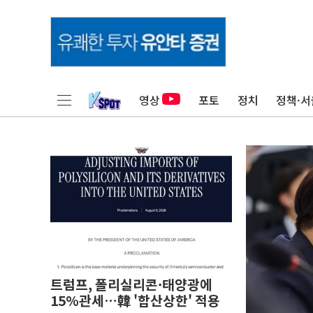
영상
포토
정치
정책·서
트럼프, 폴리실리콘·태양광에
15%관세…韓 '합산상한' 적용