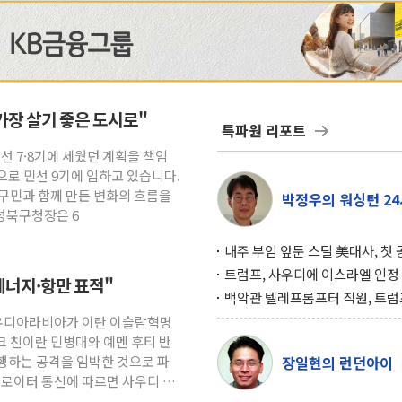
가장 살기 좋은 도시로"
특파원 리포트
민선 7·8기에 세웠던 계획을 책임
으로 민선 9기에 임하고 있습니다.
북구민과 함께 만든 변화의 흐름을
박정우의 워싱턴 24
성북구청장은 6
내주 부임 앞둔 스틸 美대사, 첫
행사서 "한미동맹 강화 최우선 
트럼프, 사우디에 이스라엘 인정
…에너지·항만 표적"
구…원자력 협정 서명 하루 만에
백악관 텔레프롬프터 직원, 트럼
위기
설 미리 보고 베팅 시장서 10만
사우디아라비아가 이란 이슬람혁명
겨
라크 친이란 민병대와 예멘 후티 반
행하는 공격을 임박한 것으로 파
장일현의 런던아이
 로이터 통신에 따르면 사우디 고