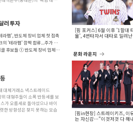
억달러 투자
[핌 포커스] 6월 이후 '1할대 
'테라팹', 반도체 장비 업체 첫 접촉
율', 4번타자서 대타로 밀려난 
문보경
크의 '테라팹' 깜짝 합류...주가 급
이클 후보들 ① 반도체 장비 업체들
문화 라운지
반등
 국내 대체거래소 넥스트레이드
상위 대형주들이 소폭 반등세를 보
닉스가 오름세로 돌아섰으나 바이
뚜렷한 방향성은 찾지 못하는 모습
[핌in현장] 스트레이키즈, 이
는 자신감…"이것저것 다 해
활동 할 것"