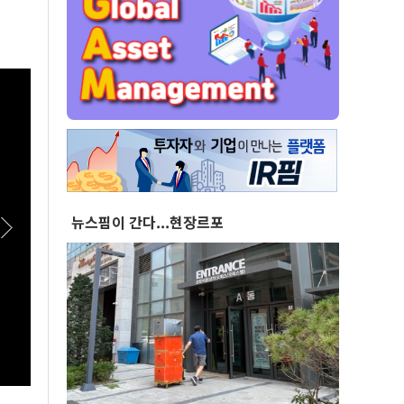
뉴스핌이 간다...현장르포
[스팟Live] *풀영상* "부동산 지옥 고집한다
[스팟
면!"...李대통령 향한 장동혁의 서슬퍼런 일갈 |
이상렬
26.08.07 국민의힘 부동산정책 정상화 특별위
접 수
원회 전체회의
여식