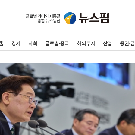
울
경제
사회
글로벌·중국
해외투자
산업
증권·