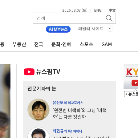
2026.08.08 (토)
ENG
中文
|
|
패밀리 사이트
금융
부동산
전국
문화·연예
스포츠
GAM
뉴스핌TV
전문기자의 눈
유신모
의 외교포커스
'완전한 비핵화'와 그냥 '비핵
화'는 다른 것일까
최헌규
의 톡! 차이나