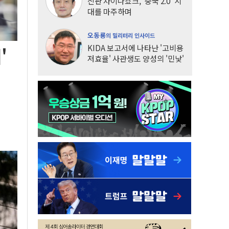
신판 차이나쇼크, '중국 2.0' 시
대를 마주하며
오동룡
의 밀리터리 인사이드
KIDA 보고서에 나타난 '고비용
'
저효율' 사관생도 양성의 '민낯'