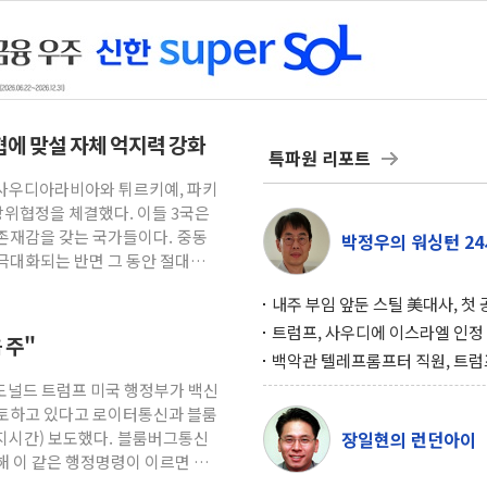
위협에 맞설 자체 억지력 강화
특파원 리포트
= 사우디아라비아와 튀르키예, 파키
방위협정을 체결했다. 이들 3국은
존재감을 갖는 국가들이다. 중동
박정우의 워싱턴 24
극대화되는 반면 그 동안 절대적
내주 부임 앞둔 스틸 美대사, 첫
행사서 "한미동맹 강화 최우선 
트럼프, 사우디에 이스라엘 인정
 주"
구…원자력 협정 서명 하루 만에
백악관 텔레프롬프터 직원, 트럼
위기
설 미리 보고 베팅 시장서 10만
 도널드 트럼프 미국 행정부가 백신
겨
검토하고 있다고 로이터통신과 블룸
현지시간) 보도했다. 블룸버그통신
장일현의 런던아이
해 이 같은 행정명령이 이르면 다