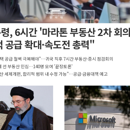
령, 6시간 '마라톤 부동산 2차 회의
 공급 확대·속도전 총력"
택 공급 절벽 극복해야"…귀국 직후 7시간 부동산·증시 점검회의
 선 부동산 민심…140명 모여 '끝장토론'
산 세제개편, 합리적 범위 내 수정 가능"…공급·금융대책 예고