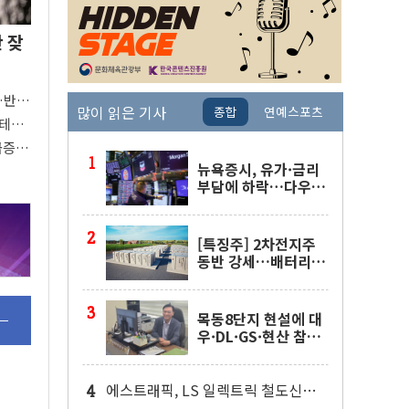
안 잦
"…반도
많이 읽은 기사
종합
연예스포츠
빅테
버팀목
 급증의
뉴욕증시, 유가·금리
부담에 하락…다우 5
거래일 랠리 '마침표'
[특징주] 2차전지주
동반 강세…배터리3
사 일제히 상승
목동8단지 현설에 대
우·DL·GS·현산 참
여…'공사비 인상 불
가' 조건
에스트래픽, LS 일렉트릭 철도신호