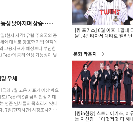
 가능성 낮아지며 상승…
[핌 포커스] 6월 이후 '1할대 
7일(현지 시각) 유럽 주요국의 증
율', 4번타자서 대타로 밀려난 
문보경
강세와 대체로 양호한 기업 실적에
국의 고용지표가 예상보다 부진한
문화 라운지
Fed)의 금리 인상 가능성이 낮
전망 우세
미국의 7월 고용 지표가 예상 밖으
(Fed)의 9월 금리 인상 기대
하는 연준 인사들의 목소리가 잇따
다. 7일(현지시간) 시장조사기관
[핌in현장] 스트레이키즈, 이
는 자신감…"이것저것 다 해
활동 할 것"