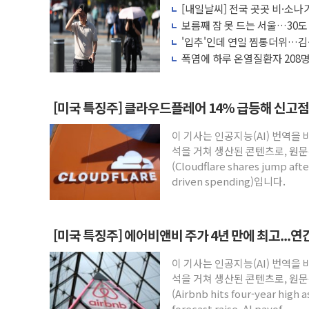
[내일날씨] 전국 곳곳 비·소나기
[사진] 이슬람 수니파 3개국, 공동방위협
보름째 잠 못 드는 서울…30도
뉴욕증시 개장 전 특징주...아틀라시안
호'
'입추'인데 연일 찜통더위…김
나도 즉시대응"
보훈부, 미 DPAA와 MOU… "6·25 미
폭염에 하루 온열질환자 208명
마리 폐사
트럼프 "금리 내려야"…파월 때와 달리 워
특정 정치인 측근 포항시 정책특보 내정설..
[미국 특징주] 클라우드플레어 14% 급등해 신고점.
李 "해남 태양광, 대한민국 다음 100년
이 기사는 인공지능(AI) 번역을
李 대통령, '6시간 마라톤 부동산 2차 회
석을 거쳐 생산된 콘텐츠로, 원문
트럼프, 中 겨냥 폴리실리콘 관세 15% 
(Cloudflare shares jump after
driven spending)입니다.
[미국 특징주] 에어비앤비 주가 4년 만에 최고...
이 기사는 인공지능(AI) 번역을
석을 거쳐 생산된 콘텐츠로, 원문
(Airbnb hits four-year high 
forecast raise, AI payof