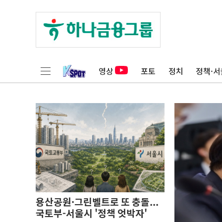
영상
포토
정치
정책·서
용산공원·그린벨트로 또 충돌...
국토부-서울시 '정책 엇박자'