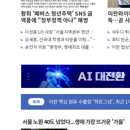
황희 '폐버스 청년주택' SNS 글
이란와이어
역풍에 "정부정책 아냐" 해명
독…곧 사
이성훈 LH 사장 "서울지역본부 청년주
사우디·튀
뉴욕증시, 고용 쇼크에 금리 인상 우려 후
택으로"…직원 사기 회복도 숙제
협정' 체
오세훈, 건국대 학생과 타운홀 미팅..."청
후티 반군
트럼프, 쿡 연준 이사 해임 재추진…"26일
협력 구도
년 주택 7.4만가구 공급 실현"
격… 위기
송언석 의원 "李정부, 생애최초 대출 6억
이란 협상단
유럽증시, 美 고용 예상 밖 부진에 연준 금
묶고 평균 15억 아파트 사라고 해"
외교...더
최고치
미 연준 매파 기세 꺾이나…고용 감소에 9
[종합] 이슬람 수니파 3국, '공동방위협
트럼프, 백신·자폐증 행정명령 검토…"이
美 항소법원, 백악관 무도회장 공사 중단
이란 핵심 원유 수출항 '하르그섬', 최근 
美 고용 쇼크에 엔화 장중 급등…시장은 "
속보
[AI MY 뉴스] 뉴욕 반도체주 프리뷰...美
뉴욕증시 프리뷰, 美 고용 쇼크에 금리 인
서울 노원 40도 넘었다...생애 가장 뜨거운 '가을'
[종합] 美 7월 고용 2만3000명 감소 '쇼