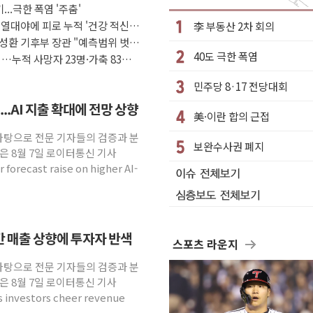
...극한 폭염 '주춤'
정 체결
 열대야에 피로 누적 '건강 적신
李 부동산 2차 회의
·클라우드플레어·태양광주↑ VS 트레이드데스크·웬디스↓
성환 기후부 장관 "예측범위 벗어
40도 극한 폭염
군 실종자 7359명 끝까지 찾겠다"
…누적 사망자 23명·가축 83만
시엔 톤 낮춰
민주당 8·17 전당대회
.포항시 '시끌'
..AI 지출 확대에 전망 상향
美·이란 합의 근접
 밑거름…수도권 집중 완화 전환점"
 바탕으로 전문 기자들의 검증과 분
의' 주재… "전폭적 공급 확대·속도전 총력"
보완수사권 폐지
은 8월 7일 로이터통신 기사
부과…美 태양광주 급등
 forecast raise on higher AI-
연간 매출 상향에 투자자 반색
스포츠 라운지
 바탕으로 전문 기자들의 검증과 분
은 8월 7일 로이터통신 기사
as investors cheer revenue