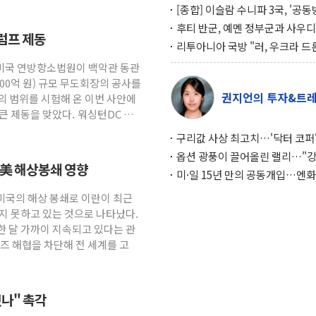
[종합] 이슬람 수니파 3국, '공
협정' 체결… 이스라엘·이란 위
후티 반군, 예멘 정부군과 사우디
럼프 제동
맞설 자체 억지력 강화
공격… 위기 고조되는 또 다른 중
리투아니아 국방 "러, 우크라 드
약고
로 나토 회원국 공격 검토… 거짓
 미국 연방항소법원이 백악관 동관
작전"
600억 원) 규모 무도회장의 공사를
권지언의 투자&트
의 범위를 시험해 온 이번 사안에
큰 제동을 맞았다. 워싱턴DC 연
구리값 사상 최고치…'닥터 코퍼'
하는 경기 신호가 달라졌다
옵션 광풍이 끌어올린 랠리…"
… 美 해상봉쇄 영향
이면에 과열 경고등"
미·일 15년 만의 공동개입…엔화
와의 싸움은 끝나지 않았다
 미국의 해상 봉쇄로 이란이 최근
지 못하고 있는 것으로 나타났다.
한 달 가까이 지속되고 있다는 관
즈 해협을 차단해 전 세계를 고
나" 촉각