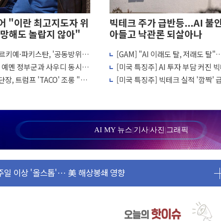
 "이란 최고지도자 위
빅테크 주가 급반등...AI 불
망해도 놀랍지 않아"
아들고 낙관론 되살아나
르키예·파키스탄, '공동방위
[GAM] "AI 이래도 탈, 저래도 탈
퇴…S&P500 최고치
결… 수니파 국가들의 새 안보
체·빅테크 현기증 장세, 왜?
, 예멘 정부군과 사우디 동시 공
[미국 특징주] AI 투자 부담 커진 
까지 의혹 소명" 요구
 고조되는 또 다른 중동 화약고
크…2.3조 달러 클라우드 수주가 
장, 트럼프 'TACO' 조롱 "쇼
[미국 특징주] 빅테크 실적 '깜짝'
리 인상 가능성 낮아지며 상승… STOXX 600 지수는 나흘 연속
 이상 필요 없다"
비밀은 앤스로픽 평가이익
월 동결 전망 우세
정' 체결… 이스라엘·이란 위협에 맞설 자체 억지력 강화
르면 다음 주"
AI MY 뉴스
|
기사
|
사진
|
그래픽
 명령…트럼프 제동
1주일 이상 '올스톱'… 美 해상봉쇄 영향
또 개입했나" 촉각
 고용 쇼크에 반도체주 '활짝'
상 우려 후퇴…나스닥 선물 1%대 상승
크'…9월 금리 인상 기대 후퇴