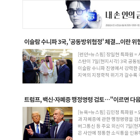
이슬람 수니파 3국, '공동방위협정' 체결...이란 
[런던=뉴스핌] 장일현 특파원 
스탄이 7일(현지시각) 3국 공동
이슬람 수니파 진영에서 강력한 
지역의 지정학적 위기가 갈수록 
인
트럼프, 백신·자폐증 행정명령 검토…"이르면 다음
[뉴욕=뉴스핌] 김민정 특파원 =
과 자폐증에 관한 행정명령을 
버그통신 등 주요 외신이 7일(
은 사안에 정통한 소식통을 인용
음 주 중 나올