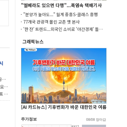
"엘베라도 있으면 다행"...폭염속 택배기사
"분양가 높아도..." 월계 중흥S-클래스 흥행
77개국 관광객 몰린 교촌 옛 본사
'한 잔' 트렌드...외국인 소비로 '야간경제' 돌파
구
그래픽뉴스
시
 공개
과제"
 요
 좌초
프 연
달러 챙
[AI 카드뉴스] 기후변화가 바꾼 대한민국 여름