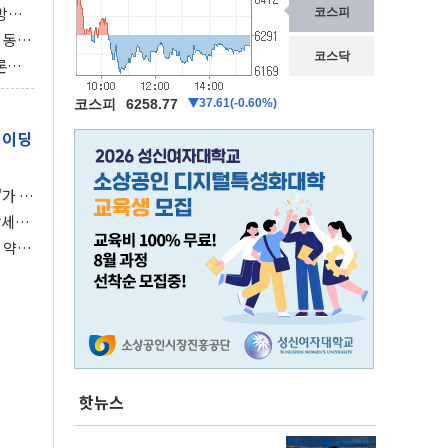
동방위
협에
 동시
동 화
론으
 깃발
레이딩
가 말
강세장
 약세
핫뉴스