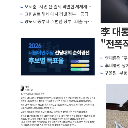
오세훈 "서민 전·월세 외면한 세제개
편"…용산공원 훼손 안 돼
그린벨트 해제 다시 꺼낸 정부…공급난
해소 '단기 효과' 불투명
양도세·종부세 개편한 정부...대출 규제
완화·신규 공급 대책 내놓나
李 대통
"전폭적
李대통령 "주
李대통령 앞에
구윤철 "부동