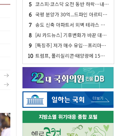
사업 인수 계약
코스피·코스닥 오전 동반 하락…내
린 종목이 두 배 넘어
국평 분양가 30억...드파인 아르티아
15가구 '줍줍' 나왔다
송도 신축 아파트서 외벽 테라스 떨
어져…SK에코플랜트 "전수 조사"
[AI 카드뉴스] 기후변화가 바꾼 대한
민국 여름
[특징주] 저가 매수 유입…프리마켓
대형주 소폭 반등
트럼프, 폴리실리콘·태양광에 15%
관세…한국 등엔 '합산 상한' 적용