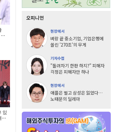
오피니언
타
현장에서
LG
벼랑 끝 중소기업, 기업은행에
쏠린 '270조'의 무게
기자수첩
"돌려차기 한판 하지?" 피해자
걱정은 피해자만 하나
현장에서
애플은 벌고 삼성은 잃었다…
노태문의 딜레마
유 있
내는