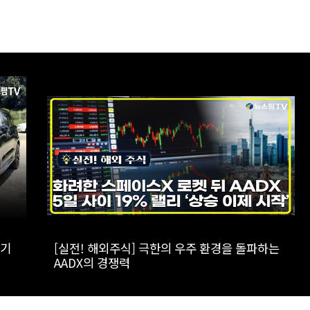
가가
[실전! 해외주식] 광둥성 반도체 생태계 리더 '캔
세미', 창업판 상장 도전