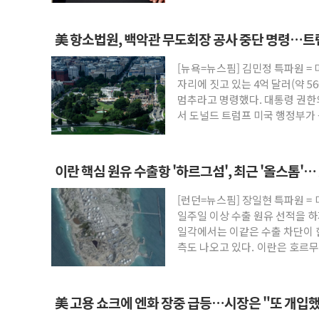
美 항소법원, 백악관 무도회장 공사 중단 명령…트
[뉴욕=뉴스핌] 김민정 특파원 =
자리에 짓고 있는 4억 달러(약 5
멈추라고 명령했다. 대통령 권한
서 도널드 트럼프 미국 행정부가 
방
이란 핵심 원유 수출항 '하르그섬', 최근 '올스톱'
[런던=뉴스핌] 장일현 특파원 =
일주일 이상 수출 원유 선적을 하
일각에서는 이같은 수출 차단이 
측도 나오고 있다. 이란은 호르무
美 고용 쇼크에 엔화 장중 급등…시장은 "또 개입했