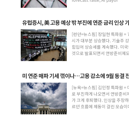
유럽증시, 美 고용 예상 밖 부진에 연준 금리 인상
STOXX 600 지수는 나흘 연속 최고치
[런던=뉴스핌] 장일현 특파원 = 
시가 대부분 상승했다. 기술주 
힘입어 상승세를 계속했다. 미
것으로 발표되면서 연방준비제도(
미 연준 매파 기세 꺾이나…고용 감소에 9월 동결 
[뉴욕=뉴스핌] 김민정 특파원 = 
로 부진하게 나오면서 연방준비제도
가 크게 후퇴했다. 인상을 주장
르던 흐름에 제동이 걸린 모습이
LSEG