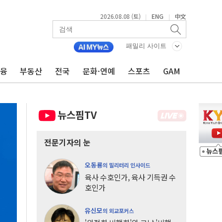
2026.08.08 (토)
ENG
中文
|
|
패밀리 사이트
금융
부동산
전국
문화·연예
스포츠
GAM
뉴스핌TV
전문기자의 눈
오동룡
의 밀리터리 인사이드
육사 수호인가, 육사 기득권 수
호인가
유신모
의 외교포커스