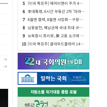
등...AI 불안 잦아들고 낙관론 되살아
[미국 특징주] 에어비앤비 주가 4년
나
만에 최고...연간 매출 상향에 투자자
李대통령, 6시간 부동산 2차 '마라톤'
반색
회의…"전폭적 공급 확대·속도전 총
6월엔 협력, 8월엔 사업화…구광모·
력"
젠슨 황 두 번째 담판
남동발전, 해남군에 국내 최대 규모
400MW 태양광 착공…여의도 1.6배
뉴욕증시 프리뷰, 美 고용 쇼크에 금
규모
리 인상 우려 후퇴…나스닥 선물 1%
[미국 특징주] 클라우드플레어 14%
대 상승
급등해 신고점...AI 지출 확대에 전망
상향