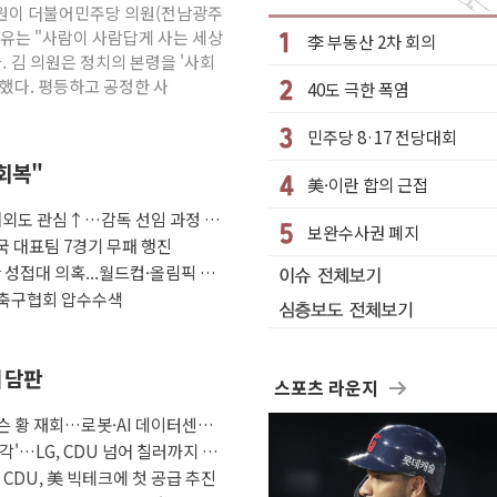
 김원이 더불어민주당 의원(전남광주
대 3.5m 높은 물결
이유는 "사람이 사람답게 사는 세상
李 부동산 2차 회의
 비상대응기구 가동
. 김 의원은 정치의 본령을 '사회
했다. 평등하고 공정한 사
40도 극한 폭염
동산 규제 철폐
 7명 고립…전원 구조
민주당 8·17 전당대회
르세우스 유성우 관측
 회복"
美·이란 합의 근접
상 폭우…호우경보 발효
 해외도 관심↑…감독 선임 과정 수
 여부 조사
보완수사권 폐지
국 대표팀 7경기 무패 행진
편성…체감온도 38도 넘으면 중단
 성접대 의혹...월드컵·올림픽 예
' 축구협회 압수수색
째 담판
스포츠 라운지
슨 황 재회…로봇·AI 데이터센터·
각'…LG, CDU 넘어 칠러까지 묶
자 CDU, 美 빅테크에 첫 공급 추진