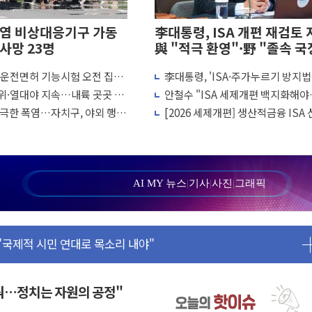
염 비상대응기구 가동
李대통령, ISA 개편 재검토
사망 23명
與 "적극 환영"·野 "졸속 국
 운전면허 기능시험 오전 집중
李대통령, 'ISA·주가누르기 방지법
온도 38도 넘으면 중단
재검토 지시
위·열대야 지속…내륙 곳곳 소
안철수 "ISA 세제개편 백지화해
탄약 부족 현실화
민에 '무지성 국장' 강요"
 극한 폭염…자치구, 야외 행사
[2026 세제개편] 생산적금융 ISA 신
…강원 동해안 강한 비 어어져
소 운영 확대
국내 투자 땐 이자·배당 전액 '비과
수거차에 치여 사망
성 2명 숨져
…'결혼 페널티' 22개 과제 손본다
AI MY 뉴스
|
기사
|
사진
|
그래픽
1명 사망·1명 실종
."국제적 시민 연대로 목소리 내야"
나흘만에 숨진 채 발견
아들 체포
청래…제주 연설서 신경전 고조
꿔…정치는 자원의 공정"
극 환영"·野 "졸속 국정"