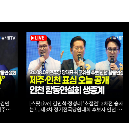
민
[스팟Live] 김민석·정청래 ‘초접전’ 2차전 승자
주당
는?...제3차 정기전국당원대회 후보자 인천 합동
연설회 생중계 | 26.08.08