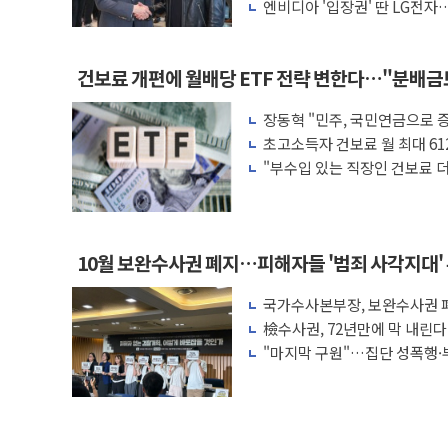
엔비디아 '입장권' 딴 LG전자…
러'
건보료 개편에 월배당 ETF 전략 변한다…"분배
장동혁 "민주, 국민연금으로 
차릴 판"
초고소득자 건보료 월 최대 61
"부수입 있는 직장인 건보료 더
액 공제 기준 개편 검토
10월 보완수사권 폐지…피해자들 '범죄 사각지대'
국가수사본부장, 보완수사권 폐
려 해소"
檢수사권, 72년만에 막 내린
"마지막 구원"…집단 성폭행·
권 폐지 '우려'