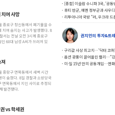
[종합] 이슬람 수니파 3국, '공
협정' 체결… 이스라엘·이란 위
후티 반군, 예멘 정부군과 사우디
 치여 사망
맞설 자체 억지력 강화
공격… 위기 고조되는 또 다른 중
리투아니아 국방 "러, 우크라 드
약고
로 나토 회원국 공격 검토… 거짓
서울 종로구 창신동에서 폐기물을 수
작전"
 치여 숨지는 사고가 발생했다. 8
권지언의 투자&트
찰서는 전날 오전 3시께 종로구
 60대 남성 A씨가 쓰러져 있
구리값 사상 최고치…'닥터 코퍼'
하는 경기 신호가 달라졌다
옵션 광풍이 끌어올린 랠리…"
숨져
이면에 과열 경고등"
미·일 15년 만의 공동개입…엔화
와의 싸움은 끝나지 않았다
서울 중랑구 면목동에서 새벽 시간
2명이 숨졌다. 8일 경찰과 소방당국
랑구 면목동에서 지인 사이로 추정되
 채 발견됐다.
권 vs 학세권