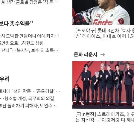
AI 냉각 글로벌 강점은 '칩 투 칠
금보다 총수익률"
[프로야구] 롯데 3년차 '효자 
증시 도박판 만들더니 아예 카지노
병' 레이예스, 이대호 이어 1
만의 롯데 타격왕 도전
2만원으로...하한도 상향
 낸다"…복지부, 보수 외 소득월
문화 라운지
 우려
지에 "책임 막중…'공룡경찰' 우
다…형소법 개정, 국무회의 의결
부산 돌려차기 피해자, 보완수사
[핌in현장] 스트레이키즈, 이
는 자신감…"이것저것 다 해
활동 할 것"