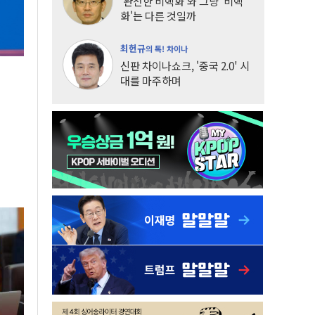
'완전한 비핵화'와 그냥 '비핵
화'는 다른 것일까
최헌규
의 톡! 차이나
신판 차이나쇼크, '중국 2.0' 시
대를 마주하며