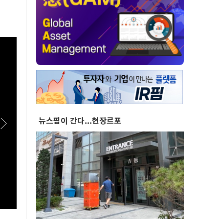
뉴스핌이 간다...현장르포
[스팟Live] 정청래 “뻔뻔하다”…‘화합’ 꺼낸 김
[스팟L
민석에 정면 반격 | 26.08.08 더불어민주당 당대
표심은
표·최고위원 후보 제주 합동연설회
합동연