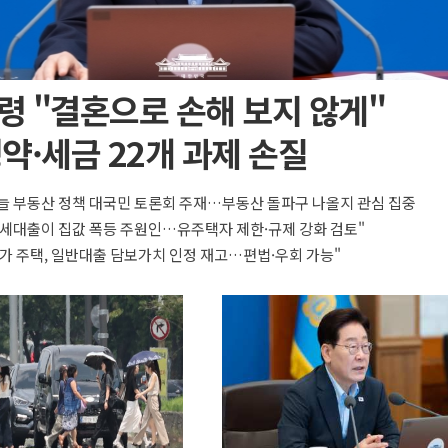
령 "결혼으로 손해 보지 않게"
약·세금 22개 과제 손질
늘 부동산 정책 대국민 토론회 주재…부동산 돌파구 나올지 관심 집중
세대출이 집값 폭등 주원인…유주택자 제한·규제 강화 검토"
가 주택, 일반대출 담보가치 인정 재고…편법·우회 가능"