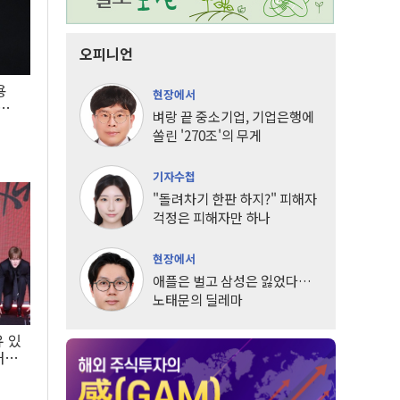
오피니언
용
현장에서
5년
벼랑 끝 중소기업, 기업은행에
쏠린 '270조'의 무게
기자수첩
"돌려차기 한판 하지?" 피해자
걱정은 피해자만 하나
현장에서
애플은 벌고 삼성은 잃었다…
노태문의 딜레마
유 있
내는