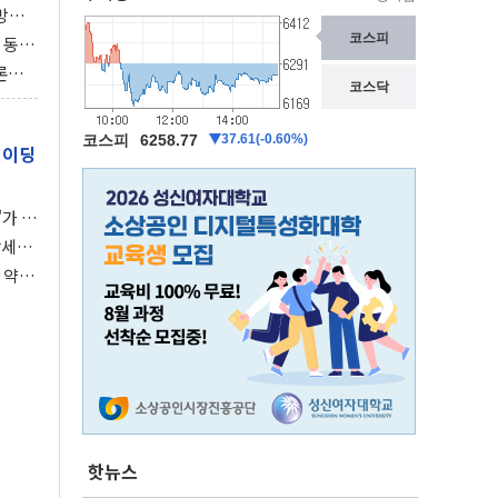
동방위
협에
 동시
동 화
론으
 깃발
레이딩
가 말
강세장
 약세
핫뉴스