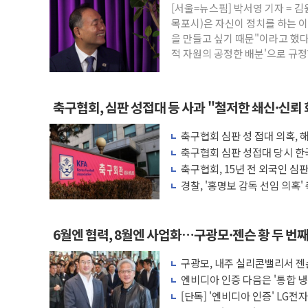
[서울=뉴스핌] 박서영 기자 =
동해중부 전 해상 풍랑주의보…10일까지 최
목포시)은 자신이 정치를 하는 
연일 폭염에 온열질환 사망 23명…정부,
을 만들고 싶기 때문"이라고 했다
적 자원의 공정한 배분'으로 규정
中 전방위 아파트 부양, 수도 베이징도 부
인제 용대리 계곡서 수위 상승으로 피서객
동해시, 11~14일 '별똥별 멍' 운영…페
축구협회, 심판 성접대 등 사과 "철저한 쇄신·신뢰
강원 중·남부 동해안 시간당 50mm 이
축구협회 심판 성 접대 의혹,
청양 밭에서 일하던 90대 숨져…온열질환
사까지 외신 주목
축구협회 심판 성접대 당시 한
폭염에 車 운전면허 기능시험 오전 집중 
축구협회, 15년 전 외국인 심판
선도 포함
경찰, '홍명보 감독 선임 의혹
6월엔 협력, 8월엔 사업화…구광모·젠슨 황 두 번
구광모, 내주 실리콘밸리서 젠
모빌리티 구체화
엔비디아 인증 다음은 '통합 냉
는다
[단독] '엔비디아 인증' LG전