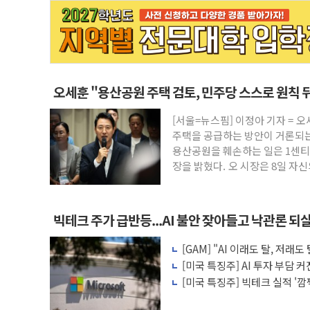
오세훈 "용산공원 주택 검토, 민주당 스스로 원칙 
[서울=뉴스핌] 이정아 기자 = 
주택을 공급하는 방안이 거론되는
용산공원을 훼손하는 일은 1센티
장을 밝혔다. 오 시장은 8일 자
빅테크 주가 급반등...AI 불안 잦아들고 낙관론 되
[GAM] "AI 이래도 탈, 저
왜?
[미국 특징주] AI 투자 부담 
수주가 버팀목
[미국 특징주] 빅테크 실적 '
이익