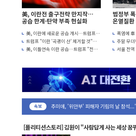
美, 이란전 출구전략 만지작…
범정부 폭
공습 한계·탄약 부족 현실화
온열질환 
美, 이란에 새로운 공습 개시…트럼프
폭염에 車
이번주 국내 주요 금융일정(8.10~8.14)
"이제 우리 차례"
편성…체감
트럼프 "이란 '곡괭이 산' 제거할 것"…
주말 무더
美, 이란전 출구전략 만지작…공습 한계·
미군, 사흘째 이란 야간 공습
나기
美, 이틀연속 이란 공습…트럼프 "전쟁
서울 전역
강릉·동해·삼척 시간당 최대 50㎜ 폭우
재개는 아냐"
조정·물청
폐기물 수거하다 참변…60대 환경미화원 
서울 중랑구 주택가서 흉기 난동…60대 남
李대통령 "결혼 때문에 손해 보는 일 없게"
여수 오동도 인근 해상서 모터보트 전복…
추미애, '위안부' 피해자 기림의 날 참석..
인천 선재도 갯벌서 해루질 중 실종 60대 
속보
인천서 말다툼 중 어머니 흉기 살해 10대 
'화합' 꺼낸 김민석에 '뻔뻔' 받아친 정
[폴리티션스토리] 김원이 "사람답게 사는 세상 꿈
李대통령, ISA 개편 재검토 지시…與 "적