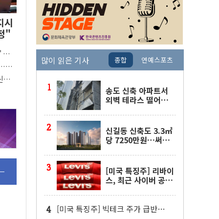
 지시
정"
' 전면
많이 읽은 기사
종합
연예스포츠
야…국
설...
세'
송도 신축 아파트서
외벽 테라스 떨어
져…SK에코플랜트
"전수 조사"
신길동 신축도 3.3㎡
당 7250만원…써밋
클라비온 59㎡ 18억
원대
[미국 특징주] 리바이
스, 최근 사이버 공격
물결 속 보안 침해 사
실 공개
[미국 특징주] 빅테크 주가 급반