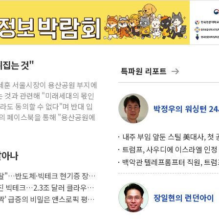
뒤집는 것"
특파원 리포트
오세훈 서울시장이 용산공원 부지에
 것과 관련해 "미래세대의 몫인
라도 동의할 수 없다"며 반대 입
박정우의 워싱턴 24
신의 페이스북을 통해 "용산공원에
내주 부임 앞둔 스틸 美대사, 첫
행사서 "한미동맹 강화 최우선 
트럼프, 사우디에 이스라엘 인정
살아나
구…원자력 협정 서명 하루 만에
백악관 텔레프롬프터 직원, 트럼
위기
설 미리 보고 베팅 시장서 10만
래도 탈"…반도체·빅테크 현기증 장세,
겨
커진 빅테크…2.3조 달러 클라우드
장일현의 런던아이
깜짝' 급증의 비밀은 앤스로픽 평가