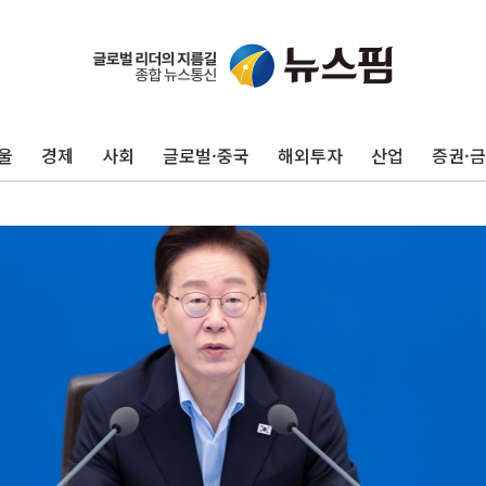
울
경제
사회
글로벌·중국
해외투자
산업
증권·