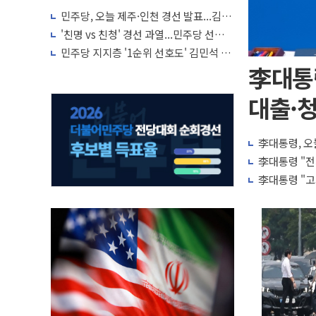
민주당, 오늘 제주·인천 경선 발표...김민
석 '재역전' vs 정청래 '격차 확대'
'친명 vs 친청' 경선 과열...민주당 선관위
"불법 선거운동·방해행위 엄중 제재"
민주당 지지층 '1순위 선호도' 김민석 vs
정청래 초박빙 접전 양상
李대통
대출·청
李대통령, 오
李대통령 "전
李대통령 "고