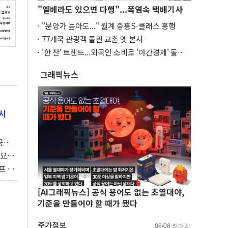
"엘베라도 있으면 다행"...폭염속 택배기사
"분양가 높아도..." 월계 중흥S-클래스 흥행
77개국 관광객 몰린 교촌 옛 본사
'한 잔' 트렌드...외국인 소비로 '야간경제' 돌파
구
그래픽뉴스
시
 공개
과제"
 요
 좌초
프 연
달러 챙
[AI그래픽뉴스] 공식 용어도 없는 초열대야,
기준을 만들어야 할 때가 됐다