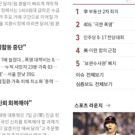
 추가 수주
최근 달러/원 환율이 빠르게 하락하
시장에서는 1410원대 급락은 수급
李 부동산 2차 회의
가 주요 거래 구간으로 이어질 가
 해외 자회사가 이끈 '더블 성장'
서울 외환시장에 따르면 달러/원 환
40도 '극한 폭염'
명계 "처절한 역사를 말장난으로" 비판
세금 부당"…소득세법 개정안 발의 예고
민주당 8·17 전당대회
유·국립외교원장에 김흥규
야외활동 중단"
美·이란 합의 근접
시정비법·주택법 등 처리 협조하라"
7배 늘었다...폭염 대책비는 8.6
'보완수사권' 폐지
다…AI 금융데이터 분석 과정 개설
…누적 사망자 23명·가축 83만
흔들려선 안돼"
염'…서울 한낮 39도
질환·가축 피해 최소화 '총력 대
신뢰 회복해야"
스포츠 라운지
재명 대통령은 7일 군(軍) 진급 장
 국민 신뢰를 회복해야 할 과제가
지 않겠지만 애써 달라"고 주문했
대 본관 충무실에서 열린 대