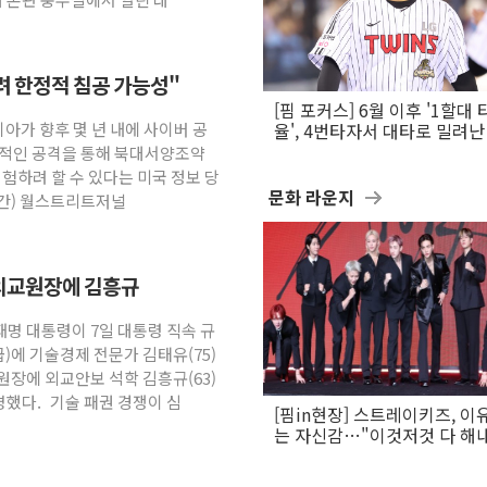
하려 한정적 침공 가능성"
[핌 포커스] 6월 이후 '1할대 
시아가 향후 몇 년 내에 사이버 공
율', 4번타자서 대타로 밀려난 
문보경
정적인 공격을 통해 북대서양조약
시험하려 할 수 있다는 미국 정보 당
문화 라운지
시간) 월스트리트저널
립외교원장에 김흥규
재명 대통령이 7일 대통령 직속 규
에 기술경제 전문가 김태유(75)
장에 외교안보 석학 김흥규(63)
했다. 기술 패권 경쟁이 심
[핌in현장] 스트레이키즈, 이
는 자신감…"이것저것 다 해
활동 할 것"