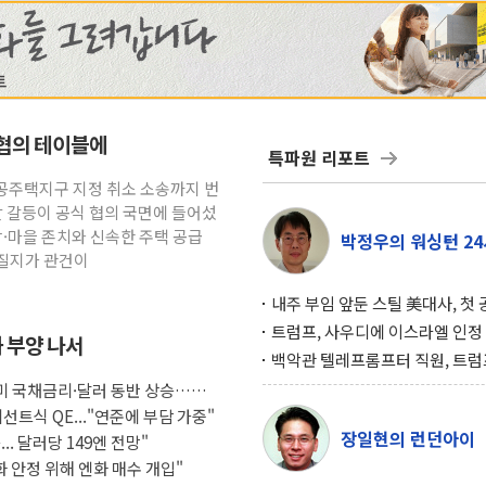
 협의 테이블에
특파원 리포트
공공주택지구 지정 취소 소송까지 번
발 갈등이 공식 협의 국면에 들어섰
당·마을 존치와 신속한 주택 공급
박정우의 워싱턴 24
어질지가 관건이
내주 부임 앞둔 스틸 美대사, 첫
행사서 "한미동맹 강화 최우선 
트럼프, 사우디에 이스라엘 인정
화 부양 나서
구…원자력 협정 서명 하루 만에
백악관 텔레프롬프터 직원, 트럼
위기
설 미리 보고 베팅 시장서 10만
 미 국채금리·달러 동반 상승…시
겨
선트식 QE..."연준에 부담 가중"
장일현의 런던아이
.. 달러당 149엔 전망"
화 안정 위해 엔화 매수 개입"