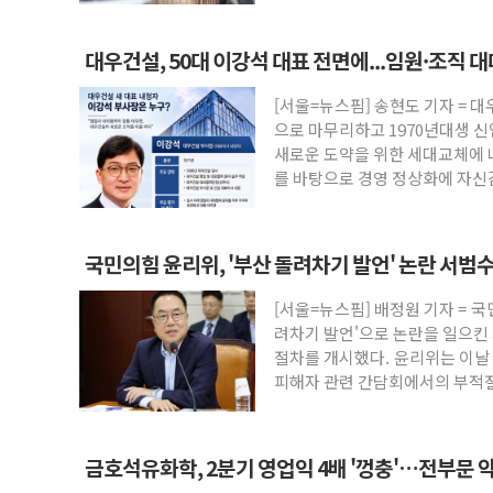
대우건설, 50대 이강석 대표 전면에...임원·조직 
[서울=뉴스핌] 송현도 기자 =
으로 마무리하고 1970년대생 
새로운 도약을 위한 세대교체에 
를 바탕으로 경영 정상화에 자신
앞세워 조직에 활
국민의힘 윤리위, '부산 돌려차기 발언' 논란 서범
[서울=뉴스핌] 배정원 기자 = 
려차기 발언'으로 논란을 일으킨 
절차를 개시했다. 윤리위는 이날 
피해자 관련 간담회에서의 부적절
금호석유화학, 2분기 영업익 4배 '껑충'…전부문 