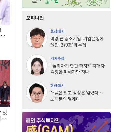
오피니언
타
현장에서
LG
벼랑 끝 중소기업, 기업은행에
쏠린 '270조'의 무게
기자수첩
"돌려차기 한판 하지?" 피해자
걱정은 피해자만 하나
현장에서
애플은 벌고 삼성은 잃었다…
노태문의 딜레마
유 있
내는