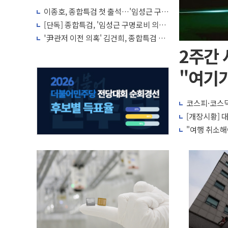
이종호, 종합특검 첫 출석…'임성근 구명
로비' 윗선 수사 참고인
[단독] 종합특검, '임성근 구명로비 의혹'
이종호 30일 첫 소환
'尹관저 이전 의혹' 김건희, 종합특검 출
석 22일로 연기
2주간 
"여기
코스피·코스닥
[개장시황] 
"여행 취소해