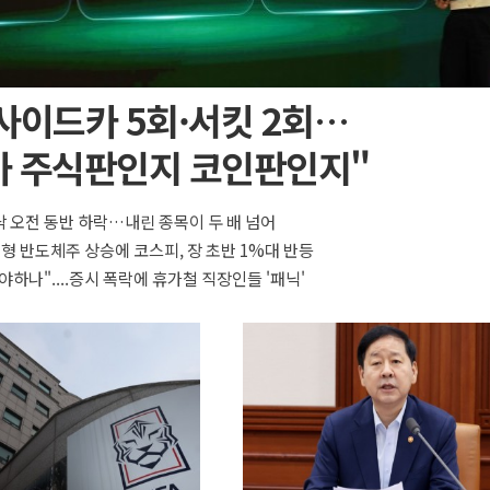
사이드카 5회·서킷 2회…
가 주식판인지 코인판인지"
 오전 동반 하락…내린 종목이 두 배 넘어
대형 반도체주 상승에 코스피, 장 초반 1%대 반등
야하나"....증시 폭락에 휴가철 직장인들 '패닉'