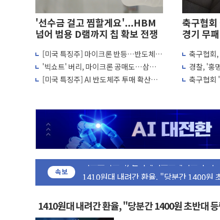
'선수금 걸고 찜할게요'...HBM
축구협회 
넘어 범용 D램까지 칩 확보 전쟁
경기 무패
[미국 특징주] 마이크론 반등…반도체
축구협회, 
4자 연합 균열에 분쟁 재점화 조짐…한미
투자 심리 회복 조짐
의혹...
'빅쇼트' 버리, 마이크론 공매도…삼성전
경찰, '홍
금호석유화학, 2분기 영업익 4배 '껑충'
자·SK하이닉스 증설 '위험신호'
압수수색
[미국 특징주] AI 반도체주 투매 확산…
축구협회 
CJ올리브영 흔드는 '신흥 강자' 다이소
마이크론·SK하이닉스 급락
전골 취소
"PAFC만으론 어렵다"…두산퓨얼셀, SO
임대사업자, 등록임대 세제혜택 축소에 반
대우건설, 50대 이강석 대표 전면에...임
비츠로넥스텍, 한화에어로스페이스와 '누리
1410원대 내려간 환율, "당분간 1400원
속보
종합특검, '계엄 수용공간 확보' 신용해 
친트럼프 오글스 미 하원의원, 테네시주 
1410원대 내려간 환율, "당분간 1400원 초반대 
"주식이야 코인이야"…연속 사이드카·널뛰