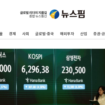
울
경제
사회
글로벌·중국
해외투자
산업
증권·