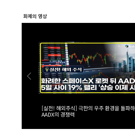
화제의 영상
옥 고집한다
[스팟Live] *풀영상* 한병도 “국민의힘, 말
퍼런 일갈 |
주택 공급…공급 법안 처리 협조하라”｜
정상화 특별위
26.08.07 더불어민주당 원내대책회의