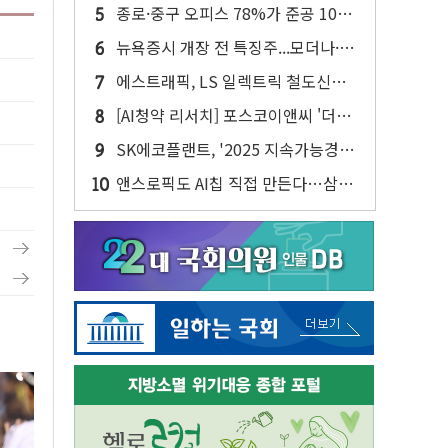
반대…상법·자본시장법 개정 논의"
종로·중구 오피스 78%가 준공 10년
이상…리뉴얼이 경쟁력 가른다
뉴욕증시 개장 전 특징주...모더나·아
이온큐·도어대시↑ VS 샌디스크·피
에스트래픽, LS 일렉트릭 철도신호
그마·앱러빈↓
사업 인수 계약
[AI청약 리서치] 포스코이앤씨 '더샵
트리센트', 1순위 평균 18대 1 마감
SK에코플랜트, '2025 지속가능경영
보고서' 발간…AI·반도체 성과 집약
앤스로픽도 AI칩 직접 만든다…삼성
전자 2나노 수주 '촉각'