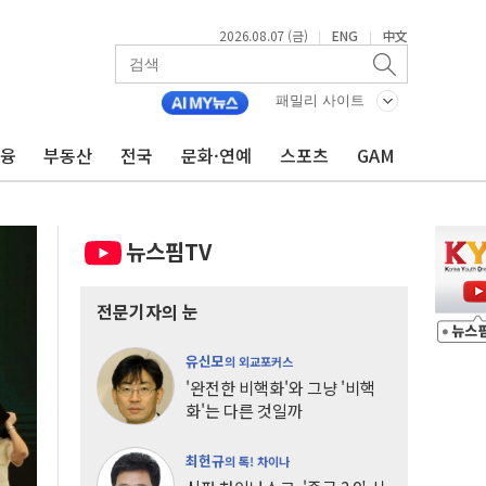
2026.08.07 (금)
ENG
中文
|
|
패밀리 사이트
금융
부동산
전국
문화·연예
스포츠
GAM
뉴스핌TV
전문기자의 눈
유신모
의 외교포커스
'완전한 비핵화'와 그냥 '비핵
화'는 다른 것일까
최헌규
의 톡! 차이나