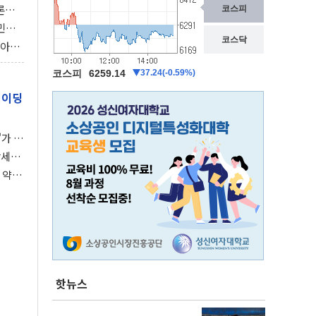
론으
 깃발
민간
감 극
비아에
이 습
레이딩
가 말
강세장
 약세
핫뉴스