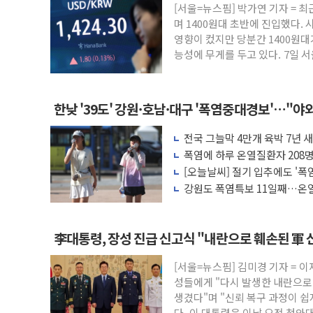
에쓰씨엔지니어링, 큐니티와 반도체 EPC
[서울=뉴스핌] 박가연 기자 = 
애드포러스, 30억원 규모 자사주 취득
며 1400원대 초반에 진입했다. 
영향이 컸지만 당분간 1400원대
롯데웰푸드, 2분기 영업익 88.5% 증가...
능성에 무게를 두고 있다. 7일 
이성윤 '호남 민심은 주석야청' 파장…친
나경원 의원 "장기보유 1주택자 과도한 
李대통령, 규제합리화위 부위원장에 김태
한낮 '39도' 강원·호남·대구 '폭염중대경보'…"
한병도 "국민의힘, 말로만 주택 공급…도
전국 그늘막 4만개 육박 7년 새 
금투협, ChatGPT로 투자 웹리포트 만든
배 증가
폭염에 하루 온열질환자 208명
박홍근 "국가재정시스템 안정성 한순간도 
마리 폐사
[오늘날씨] 절기 입추에도 '폭
강원도 폭염특보 11일째…온열
응'
李대통령, 장성 진급 신고식 "내란으로 훼손된 軍 
[서울=뉴스핌] 김미경 기자 = 이
성들에게 "다시 발생한 내란으로
생겼다"며 "신뢰 복구 과정이 쉽
다. 이 대통령은 이날 오전 청와