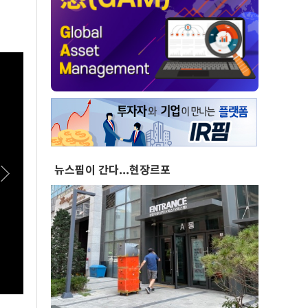
뉴스핌이 간다...현장르포
[스팟Live] 한자리에 모인 장군들...李대통령,
[스팟
이상렬 대장 등 진급 장성 4명에 삼정검 수치 직
패밀리
접 수여｜26.08.07 장성 진급·삼정검 수치 수
여식