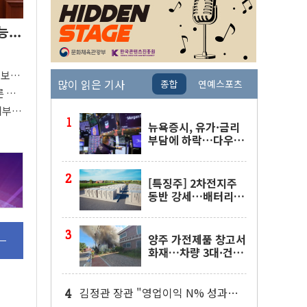
...
"
'보
많이 읽은 기사
종합
연예스포츠
80%
른 중
지부
중요"
뉴욕증시, 유가·금리
부담에 하락…다우 5
거래일 랠리 '마침표'
[특징주] 2차전지주
동반 강세…배터리3
사 일제히 상승
양주 가전제품 창고서
화재…차량 3대·건물
1동 전소
김정관 장관 "영업이익 N% 성과급