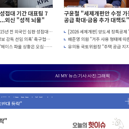
성접대 기간 대표팀 7
구윤철 "세제개편안 수정 가능
...외신 "성적 뇌물"
공급 확대·금융 추가 대책도
15년 전 외국인 심판 성접대
[2026 세제개편] 양도세 장특공제 
 지배구조 다시 요동
월드컵·올림픽 예선도 포함
유'서 '거주'로…10년 살아야 최대 
명보 감독 선임 의혹' 축구협회
배준영 의원 "거주 사용 형태에 따
…전부문 약진
과세는 과세 원칙 어긋나"
"헤이스 파울 상황은 오심…역
유의동 국토위원장 "주택 공급 지
·시코르…뷰티 유통 지각변동 본격화
는 정심"
진...숫자보다 실천 가능한 대책이 
FC에 사활
발…"정책 신뢰 뒤집어"
AI MY 뉴스
|
기사
|
사진
|
그래픽
원·조직 대대적 개편 예고
호 5기분 엔진 구성품' 수주
 초반대 등락"
前교정본부장 불구속 기소
경선서 낙선
등락"
기에 개미들 '패닉'