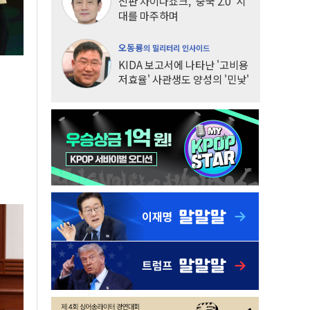
신판 차이나쇼크, '중국 2.0' 시
대를 마주하며
오동룡
의 밀리터리 인사이드
KIDA 보고서에 나타난 '고비용
저효율' 사관생도 양성의 '민낯'