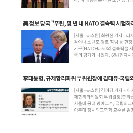
美 정보 당국 "푸틴, 몇 년 내 NATO 결속력 시험
[서울=뉴스핌] 최원진 기자= 러
격이나 소규모 영토 침범 등 한
기구(NATO·나토)의 결속력을 
국의 평가가 나왔다. 6일(현지
李대통령, 규제합리화위 부위원장에 김태유·국
[서울=뉴스핌] 김미경 기자 = 이
제합리화위원회 부위원장(총리급)
서울대 공대 명예교수, 국립외교원
아주대 정치외교학과 교수를 임명