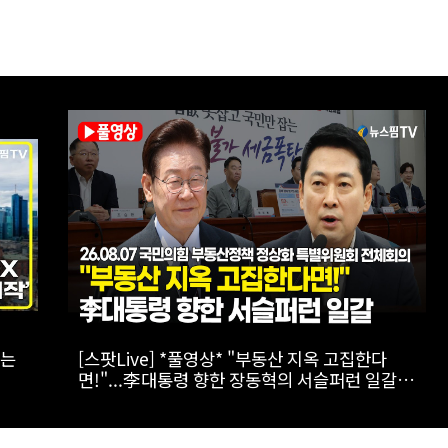
로만
[실전! 해외주식] 광둥성 반도체 생태계 리더 '캔
세미', 창업판 상장 도전