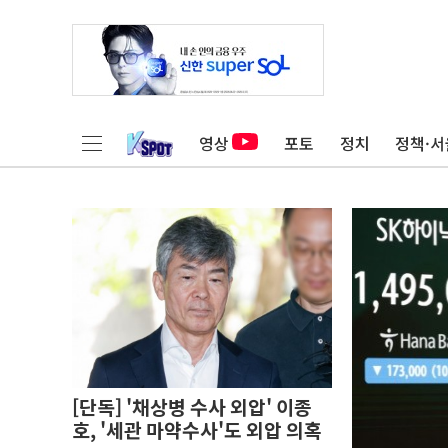
영상
포토
정치
정책·서
[단독] '채상병 수사 외압' 이종
호, '세관 마약수사'도 외압 의혹