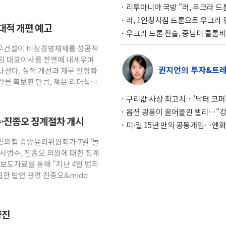
리투아니아 국방 "러, 우크라 드
로 나토 회원국 공격 검토… 거짓
러, 1인칭시점 드론으로 우크라 
대대적 개편 예고
작전"
인 '사파리' 공격… 시민들 공포
우크라 드론 전술, 중남미 콜롬
대화 전략
새 안보 위기… 반군·마약카르텔
 대우건설이 비상경영체제를 성공적
득해 전투 활용
신임 대표이사를 전면에 내세우며
권지언의 투자&트
나선다. 실적 개선과 재무 안정화
감을 확보한 만큼, 젊은 리더십을
구리값 사상 최고치…'닥터 코퍼'
하는 경기 신호가 달라졌다
옵션 광풍이 끌어올린 랠리…"
수·진종오 징계절차 개시
이면에 과열 경고등"
미·일 15년 만의 공동개입…엔화
와의 싸움은 끝나지 않았다
국민의힘 중앙윤리위원회가 7일 '돌
서범수, 진종오 의원에 대한 징계
보도자료를 통해 "지난 4일 범죄
한 발언 관련 진종오&midd
약진