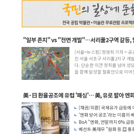
"일부 존치" vs "전면 개발"…서리풀2구역 갈등,
[서울=뉴스핌] 정영희 기자 = 
진 서울 서초구 서리풀2지구 개
다. 단순한 의견 청취를 넘어 성
을 함께 달성할 절충안으로 이
美·日 환율공조에 유럽 '패싱'… 美, 유로 팔아 엔
[채권/외환] 국제유가 급등에
장, 美 고용지표 촉각
'엔화 방어 공조'라는 이름의 베
BoA "엔화, 연말까지 6% 급등.
베선트 美재무 "원화 등 亞 통