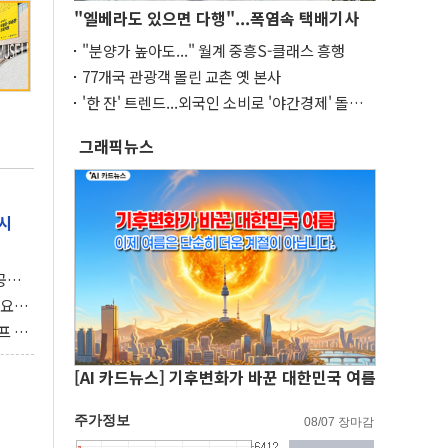
"엘베라도 있으면 다행"...폭염속 택배기사
"분양가 높아도..." 월계 중흥S-클래스 흥행
77개국 관광객 몰린 교촌 옛 본사
'한 잔' 트렌드...외국인 소비로 '야간경제' 돌파
구
그래픽뉴스
시
 공개
과제"
 요
 좌초
프 연
달러 챙
[AI 카드뉴스] 기후변화가 바꾼 대한민국 여름