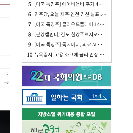
젠슨 황 두 번째 담판
[미국 특징주] 에어비앤비 주가 4년
만에 최고...연간 매출 상향에 투자자
민주당, 오늘 제주·인천 경선 발표...
반색
김민석 '재역전' vs 정청래 '격차 확
[미국 특징주] 클라우드플레어 14%
대'
급등해 신고점...AI 지출 확대에 전망
[분양캘린더] 김포 한강푸르지오리버
상향
프론트 등 3284가구 분양
[미국 특징주] 독시미티, 의료 AI 안전
성 美 1위에 50%대 폭등
뉴욕증시, 고용 쇼크에 금리 인상 우
려 후퇴…S&P500 최고치