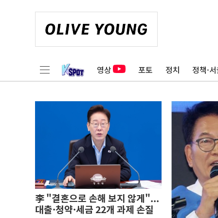
영상
포토
정치
정책·서
李 "결혼으로 손해 보지 않게"...
대출·청약·세금 22개 과제 손질