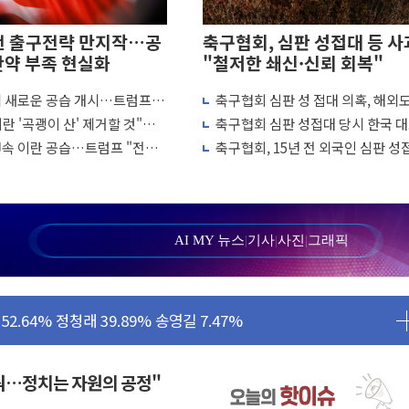
전 출구전략 만지작…공
축구협회, 심판 성접대 등 사
탄약 부족 현실화
"철저한 쇄신·신뢰 회복"
에 새로운 공습 개시…트럼프
축구협회 심판 성 접대 의혹, 해외
'...경북도, 호우 피해·통제구간 없어
 차례"
↑…감독 선임 과정 수사까지 외신
란 '곡괭이 산' 제거할 것"…
축구협회 심판 성접대 당시 한국 
 성공...金 45.42% vs 鄭 44.56%
흘째 이란 야간 공습
7경기 무패 행진
연속 이란 공습…트럼프 "전쟁
축구협회, 15년 전 외국인 심판 성
민석 당대표 후보
냐"
의혹...월드컵·올림픽 예선도 포함
...47.75% vs 42.08%
민석 47.75% 정청래 42.08%
AI MY 뉴스
|
기사
|
사진
|
그래픽
45.09% 정청래 43.27% 송영길 11.63%
52.64% 정청래 39.89% 송영길 7.47%
탄약 부족 현실화
…강원 동해안 강한 비 이어져
꿔…정치는 자원의 공정"
수거차에 치여 사망