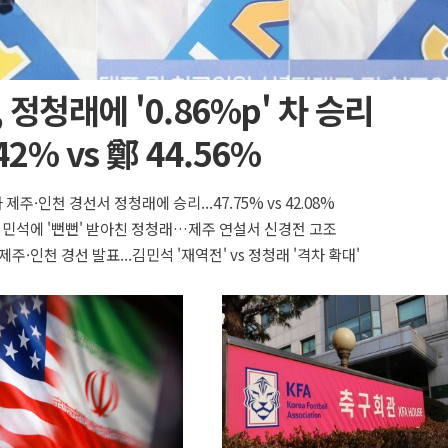
 정청래에 '0.86%p' 차 승리
42% vs 鄭 44.56%
 제주·인천 경선서 정청래에 승리...47.75% vs 42.08%
 김민석에 '뻔뻔' 받아친 정청래…제주 연설서 신경전 고조
제주·인천 경선 발표...김민석 '재역전' vs 정청래 '격차 확대'