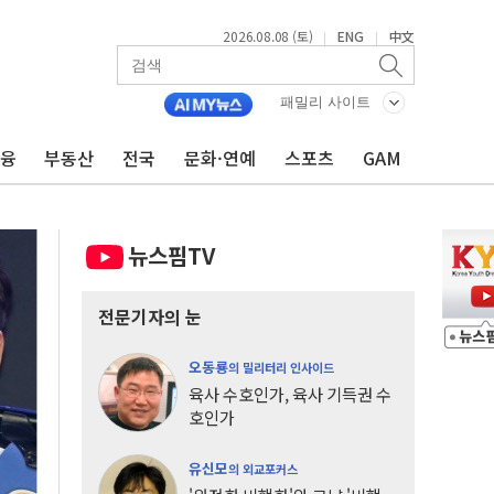
2026.08.08 (토)
ENG
中文
|
|
패밀리 사이트
금융
부동산
전국
문화·연예
스포츠
GAM
뉴스핌TV
전문기자의 눈
오동룡
의 밀리터리 인사이드
육사 수호인가, 육사 기득권 수
호인가
유신모
의 외교포커스