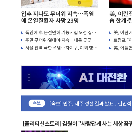
입추 지나도 무더위 지속…폭염
美, 이란
에 온열질환자 사망 23명
습 한계·
폭염에 車 운전면허 기능시험 오전 집중
美, 이란
울진·영덕 '호우특보'-포항 '산사태 주의보
편성…체감온도 38도 넘으면 중단
"이제 우리
주말 무더위·열대야 지속…내륙 곳곳 소
트럼프 "이
[종합] 김민석, 정청래에 '0.86%p' 차 재역전
나기
미군, 사
서울 전역 극한 폭염…자치구, 야외 행사
美, 이틀
인천 합동연설회 나선 송영길·정청래·김
조정·물청소 운영 확대
재개는 아
김민석, 2주차 제주·인천 경선서 정청래에 승리
인사하는 김민석 당대표 후보
[속보] 민주, 제주·인천 경선 결과 발표...김
[속보] 민주, 인천 경선 결과 발표...김민석 
[속보] 민주, 제주 경선 결과 발표...김민석 
속보
이번주 국내 주요 금융일정(8.10~8.14)
美, 이란전 출구전략 만지작…공습 한계·
강릉·동해·삼척 시간당 최대 50㎜ 폭우
[폴리티션스토리] 김원이 "사람답게 사는 세상 꿈
폐기물 수거하다 참변…60대 환경미화원 