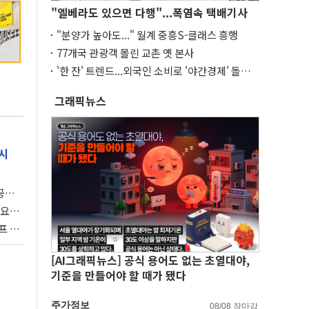
"엘베라도 있으면 다행"...폭염속 택배기사
"분양가 높아도..." 월계 중흥S-클래스 흥행
77개국 관광객 몰린 교촌 옛 본사
'한 잔' 트렌드...외국인 소비로 '야간경제' 돌파
구
그래픽뉴스
시
 공개
과제"
 요
 좌초
프 연
달러 챙
[AI그래픽뉴스] 공식 용어도 없는 초열대야,
기준을 만들어야 할 때가 됐다