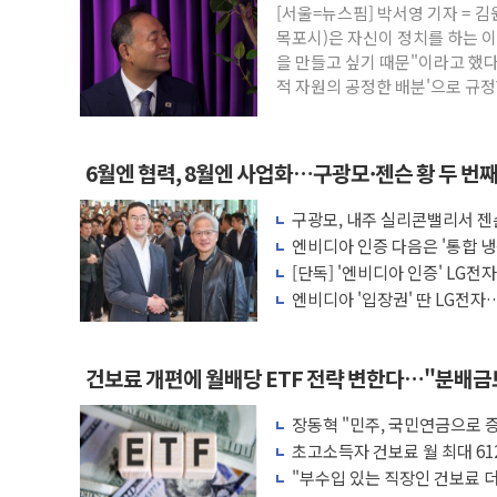
[서울=뉴스핌] 박서영 기자 =
서울 중랑구 주택가서 흉기 난동…60대 남
목포시)은 자신이 정치를 하는 
을 만들고 싶기 때문"이라고 했다
李대통령 "결혼 때문에 손해 보는 일 없게"
적 자원의 공정한 배분'으로 규정
여수 오동도 인근 해상서 모터보트 전복…
추미애, '위안부' 피해자 기림의 날 참석..
인천 선재도 갯벌서 해루질 중 실종 60대 
6월엔 협력, 8월엔 사업화…구광모·젠슨 황 두 번
인천서 말다툼 중 어머니 흉기 살해 10대 
구광모, 내주 실리콘밸리서 젠
'화합' 꺼낸 김민석에 '뻔뻔' 받아친 정
모빌리티 구체화
엔비디아 인증 다음은 '통합 냉
李대통령, ISA 개편 재검토 지시…與 "적
는다
[단독] '엔비디아 인증' LG전
엔비디아 '입장권' 딴 LG전자…
러'
건보료 개편에 월배당 ETF 전략 변한다…"분배
장동혁 "민주, 국민연금으로 
차릴 판"
초고소득자 건보료 월 최대 61
"부수입 있는 직장인 건보료 더