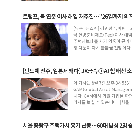
트럼프, 쿡 연준 이사 해임 재추진…"26일까지 의
[뉴욕=뉴스핌] 김민정 특파원 =
쿡 연방준비제도(Fed) 이사 해
주택담보대출 사기 의혹이 근거다
정 다툼이 다시 불붙을 전망이다
[반도체 진주, 일본서 캐다] JX금속 ①AI 칩 배선 
이 기사는 8월 7일 오후 3시55분
GAM(Global Asset Mana
니다. GAM에서 회원 가입을 하면
기사를 보실 수 있습니다. [서울=
서울 중랑구 주택가서 흉기 난동…60대 남성 2명 