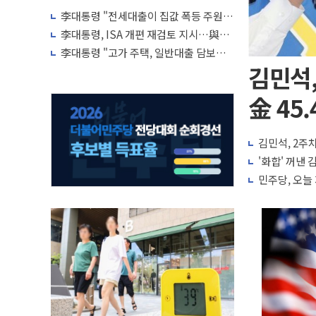
李대통령 "전세대출이 집값 폭등 주원
인…유주택자 제한·규제 강화 검토"
李대통령, ISA 개편 재검토 지시…與
"적극 환영"·野 "졸속 국정"
李대통령 "고가 주택, 일반대출 담보가
치 인정 재고…편법·우회 가능"
김민석,
金 45.
김민석, 2주차
'화합' 꺼낸
민주당, 오늘 