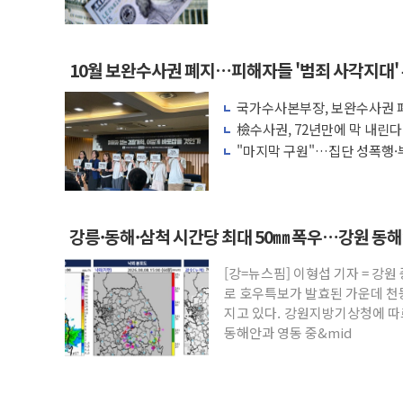
액 공제 기준 개편 검토
10월 보완수사권 폐지…피해자들 '범죄 사각지대'
국가수사본부장, 보완수사권 폐
려 해소"
檢수사권, 72년만에 막 내린
"마지막 구원"…집단 성폭행·
권 폐지 '우려'
강릉·동해·삼척 시간당 최대 50㎜ 폭우…강원 동
[강=뉴스핌] 이형섭 기자 = 강
로 호우특보가 발효된 가운데 천
지고 있다. 강원지방기상청에 따르
동해안과 영동 중&mid