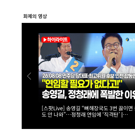
화제의 영상
천 45.09%
[스팟Live] 김민석 “누가 김민석보다 국정 
.08.08 더불
을 공유했나”…인천서 ‘대체불가’ 외쳤다 |
천 합동연설
26.08.08 더불어민주당 당대표·최고위원 
인천 합동연설회