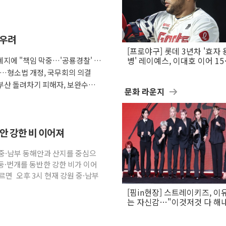
 우려
[프로야구] 롯데 3년차 '효자 
지에 "책임 막중…'공룡경찰' 우
병' 레이예스, 이대호 이어 1
만의 롯데 타격왕 도전
다…형소법 개정, 국무회의 의결
부산 돌려차기 피해자, 보완수사
문화 라운지
해안 강한 비 이어져
원 중·남부 동해안과 산지를 중심으
둥·번개를 동반한 강한 비가 이어
면 오후 3시 현재 강원 중·남부
[핌in현장] 스트레이키즈, 이
는 자신감…"이것저것 다 해
활동 할 것"