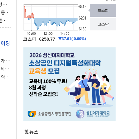
동방위
협에
 동시
동 화
론으
 깃발
레이딩
가 말
강세장
 약세
핫뉴스