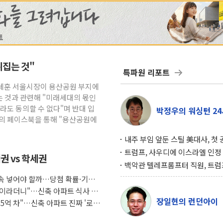
뒤집는 것"
특파원 리포트
오세훈 서울시장이 용산공원 부지에
 것과 관련해 "미래세대의 몫인
라도 동의할 수 없다"며 반대 입
박정우의 워싱턴 24
신의 페이스북을 통해 "용산공원에
내주 부임 앞둔 스틸 美대사, 첫
행사서 "한미동맹 강화 최우선 
트럼프, 사우디에 이스라엘 인정
권 vs 학세권
구…원자력 협정 서명 하루 만에
백악관 텔레프롬프터 직원, 트럼
위기
설 미리 보고 베팅 시장서 10만
 계속 넣어야 할까…당첨 확률·기회
겨
조식이라더니"…신축 아파트 식사 서
장일현의 런던아이
도 5억 차"…신축 아파트 진짜 '로얄