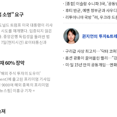
[종합] 이슬람 수니파 3국, '공
협정' 체결… 이스라엘·이란 위
후티 반군, 예멘 정부군과 사우디
혹 소명" 요구
맞설 자체 억지력 강화
공격… 위기 고조되는 또 다른 중
리투아니아 국방 "러, 우크라 드
약고
로 나토 회원국 공격 검토… 거짓
 도널드 트럼프 미국 대통령이 리사
작전"
임 시도를 재개했다. 입증되지 않은
권지언의 투자&트
. 중앙은행 독립성을 둘러싼 법
. 7일(현지시간) 로이터통신과
구리값 사상 최고치…'닥터 코퍼'
하는 경기 신호가 달라졌다
옵션 광풍이 끌어올린 랠리…"
소재 60% 장악
이면에 과열 경고등"
미·일 15년 만의 공동개입…엔화
와의 싸움은 끝나지 않았다
 '해외 주식 투자의 도우미'
gement)에 출고된 프리미엄 기사입
 9000여 해외 종목의 프리미엄
뉴스핌] 이홍규 기자 =
숨져