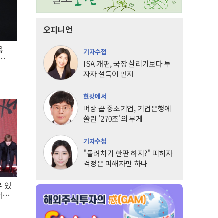
오피니언
용
기자수첩
5년
ISA 개편, 국장 살리기보다 투
자자 설득이 먼저
현장에서
벼랑 끝 중소기업, 기업은행에
쏠린 '270조'의 무게
기자수첩
"돌려차기 한판 하지?" 피해자
걱정은 피해자만 하나
유 있
내는