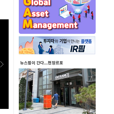
뉴스핌이 간다...현장르포
[스팟Live] 환호 속 입장해 나란히 ‘찰칵’…서로
[스팟
‘저격 연설’ 들을 때 후보들 표정은? | 26.08.08
는?.
더불어민주당 당대표·최고위원 후보 인천 합동
연설회 
연설회