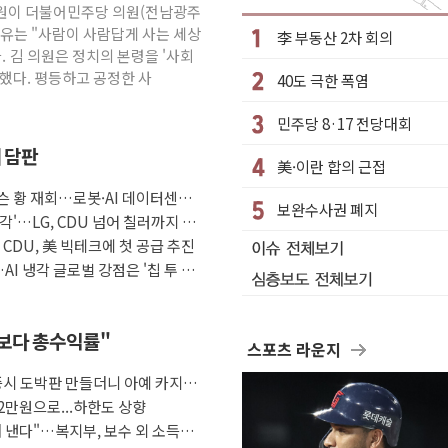
 김원이 더불어민주당 의원(전남광주
성 2명 숨져
이유는 "사람이 사람답게 사는 세상
李 부동산 2차 회의
. 김 의원은 정치의 본령을 '사회
…'결혼 페널티' 22개 과제 손본다
했다. 평등하고 공정한 사
40도 극한 폭염
1명 사망·1명 실종
."국제적 시민 연대로 목소리 내야"
민주당 8·17 전당대회
나흘만에 숨진 채 발견
째 담판
美·이란 합의 근접
아들 체포
슨 황 재회…로봇·AI 데이터센터·
청래…제주 연설서 신경전 고조
보완수사권 폐지
각'…LG, CDU 넘어 칠러까지 묶
극 환영"·野 "졸속 국정"
자 CDU, 美 빅테크에 첫 공급 추진
AI 냉각 글로벌 강점은 '칩 투 칠
금보다 총수익률"
스포츠 라운지
증시 도박판 만들더니 아예 카지노
2만원으로...하한도 상향
 낸다"…복지부, 보수 외 소득월