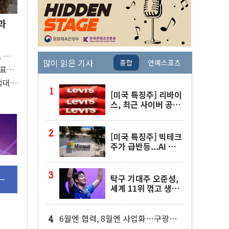
과
도 관심
많이 읽은 기사
종합
연예스포츠
 주목
대표팀
접대
[미국 특징주] 리바이
스, 최근 사이버 공격
물결 속 보안 침해 사
실 공개
[미국 특징주] 빅테크
주가 급반등...AI 불안
잦아들고 낙관론 되살
아나
탁구 기대주 오준성,
세계 11위 꺾고 생애
첫 WTT 챔피언스 4
강행
6월엔 협력, 8월엔 사업화…구광모·