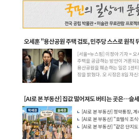
오세훈 "용산공원 주택 검토, 민주당 스스로 원칙 
[서울=뉴스핌] 이정아 기자 = 
주택을 공급하는 방안이 거론되는
용산공원을 훼손하는 일은 1센티
장을 밝혔다. 오 시장은 8일 자
[AI로 본 부동산] 집값 떨어져도 버티는 곳은…슬세
[AI로 본 부동산] 청약통장,
비용 따져보니
[AI로 본 부동산] "호텔식 
비스의 속사정
[AI로 본 부동산] "같은 단지
층' 조건은