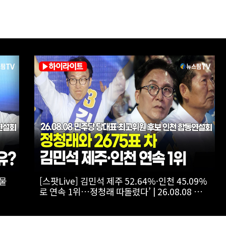
방향
[스팟Live] 정청래, 김민석에 “사과 먼저”…송
영길엔 “사람 고쳐 쓰는 거 아냐” | 26.08.08 더
후보
불어민주당 당대표·최고위원 후보 인천 합동연
설회