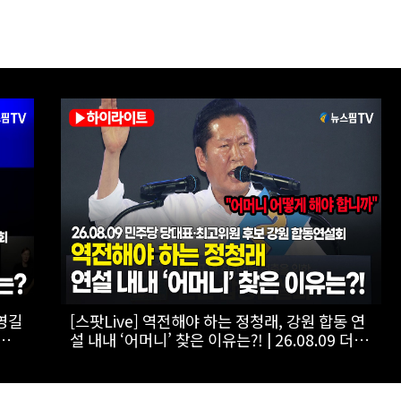
”…김
[스팟Live] “당대표 되면 강원도에서 상주!”…
김민석, 내년 보궐선거 언급하며 지지 호소 |
후보
26.08.09 더불어민주당 당대표·최고위원 후보
강원 합동연설회