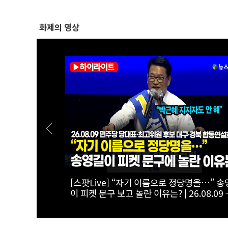
화제의 영상
 강원 합동 연
[스팟Live] “민주당은 포기하지 않습니다!
민석 후보 연설 시작하자 쏟아진 ‘환호’ |
원 합동연설
26.08.09 더불어민주당 당대표·최고위원 
대구·경북 합동연설회