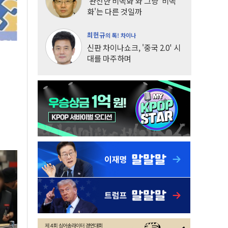
'완전한 비핵화'와 그냥 '비핵
화'는 다른 것일까
최헌규
의 톡! 차이나
신판 차이나쇼크, '중국 2.0' 시
대를 마주하며