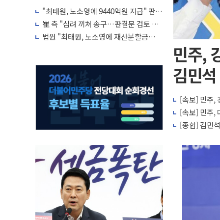
"최태원, 노소영에 9440억원 지급" 판
결…재상고시 다시 대법으로
崔 측 "심려 끼쳐 송구…판결문 검토 후
재상고 여부 결정"·노소영 측 묵묵부답
법원 "최태원, 노소영에 재산분할금
9440억원 지급하라"
민주, 
김민석 
[속보] 민주, 
[속보] 민주, 
[종합] 김민석,