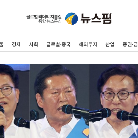
울
경제
사회
글로벌·중국
해외투자
산업
증권·