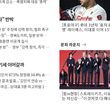
게 감소…폭염피해 대응 '총력'
다" 반박
[프로야구] 롯데 3년차 '효자 
 땅' 주장에 강력 항의, 철회 촉구
병' 레이예스, 이대호 이어 1
만의 롯데 타격왕 도전
 주장"…경북도의회, 일본 방위백
호훈련 비공개 실시
문화 라운지
 땅"… 정부 "강력 항의, 즉각 시
석 기세 이어갈까
민석 47.5% 정청래 34.4% 송영
결과 발표...'김민석 연승 vs 정
 마감...당대표 5명·최고위원 14
[핌in현장] 스트레이키즈, 이
는 자신감…"이것저것 다 해
활동 할 것"