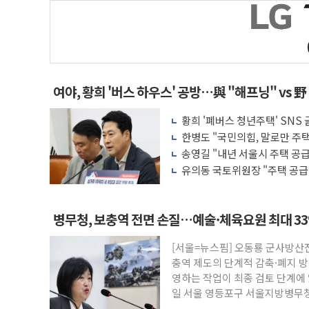
여야, 황희 '버스 하우스' 공방…與 "해프닝" vs 野
황희 '폐버스 청년주택' SNS
한병도 "국민의힘, 말로만 주
리 협조하라"
송영길 "내년 서울시 주택 공
지원 확대해야"
유의동 국토위원장 "주택 공급
대책이 중요"
병무청, 보충역 전면 손질…예술·체육요원 최대 3
[서울=뉴스핌] 오동룡 군사방산
충역 제도의 단계적 감축·폐지 
영하는 작업이 최종 검토 단계에 
일 서울 영등포구 서울지방병무