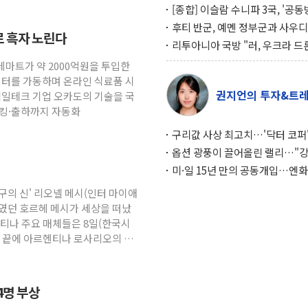
[종합] 이슬람 수니파 3국, '공
협정' 체결… 이스라엘·이란 위
후티 반군, 예멘 정부군과 사우디
로 흑자 노린다
맞설 자체 억지력 강화
공격… 위기 고조되는 또 다른 중
리투아니아 국방 "러, 우크라 드
약고
로 나토 회원국 공격 검토… 거짓
롯데마트가 약 2000억원을 투입한
작전"
센터를 가동하며 온라인 식료품 시
권지언의 투자&트
테일테크 기업 오카도의 기술을 국
피킹·출하까지 자동화
구리값 사상 최고치…'닥터 코퍼'
하는 경기 신호가 달라졌다
옵션 광풍이 끌어올린 랠리…"
이면에 과열 경고등"
미·일 15년 만의 공동개입…엔화
와의 싸움은 끝나지 않았다
축구의 신' 리오넬 메시(인터 마이애
였던 호르헤 메시가 세상을 떠났
헨티나 주요 매체들은 8일(한국시
병 끝에 아르헨티나 로사리오의 한
4명 부상