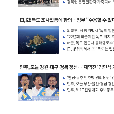
마리 폐사
경북권 온열질환자·가축피해 크
日, 韓 독도 조사활동에 항의…정부 "수용할 수 없
외교부, 日 방위백서 '독도 일본
"22년째 되풀이된 독도 억지
서 강력 규탄
해군, 독도 인근서 동해영토수
日, 방위백서서 또 "독도는 일본
정하라"
민주, 오늘 강원·대구·경북 경선…'재역전' 김민
'전남·광주 민주당 권리당원' 김
길 14.6%
민주, 오늘 부산·울산·경남 경선 
청래 반격' 관심
민주, 8·17 전당대회 후보등록
명 출사표