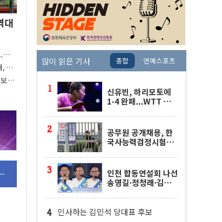
역대
..장바
많이 읽은 기사
종합
연예스포츠
, 상
"
확보…
신유빈, 하리모토에
1-4 완패...WTT 챔
피언스 요코하마 4강
행 좌절
공무원 공개채용, 한
국사능력검정시험으
로 대체
인천 합동연설회 나선
송영길·정청래·김민
석 당대표 후보
인사하는 김민석 당대표 후보