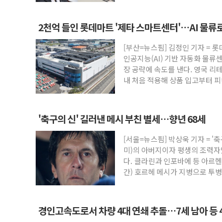
2천억 들인 롯데마트 '제타 스마트센터'…AI 물류
[부산=뉴스핌] 김정인 기자 = 
인공지능(AI) 기반 자동화 물류
장 공략에 속도를 낸다. 영국 리
내 처음 적용해 상품 입고부터 
'축구의 신' 길러낸 메시 부친 별세…향년 68세
[서울=뉴스핌] 박상욱 기자 = '
미)의 아버지이자 평생의 조력자
다. 클라린과 인포바에 등 아르
간) 호르헤 메시가 지병으로 투
병원에서
경인고속도로서 차량 4대 연쇄 추돌…7세 남아 등 