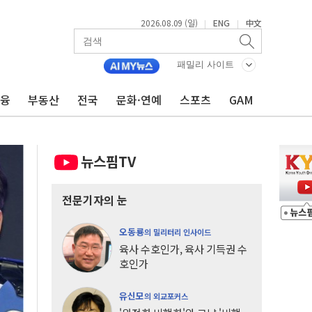
2026.08.09 (일)
ENG
中文
|
|
패밀리 사이트
금융
부동산
전국
문화·연예
스포츠
GAM
뉴스핌TV
전문기자의 눈
오동룡
의 밀리터리 인사이드
육사 수호인가, 육사 기득권 수
호인가
유신모
의 외교포커스