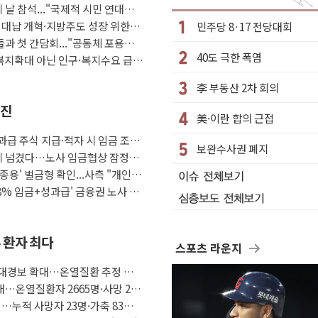
 날 참석..."국제적 시민 연대로
우롱 기괴" vs 與 "송구한 해프닝"
 대납 개혁·지방주도 성장 위한
민주당 8·17 전당대회
린이 과학연극 2편 수상
들과 첫 간담회..."공동체 포용에
40도 극한 폭염
 직장인 핫플레이스로 부상
 복지확대 아닌 인구·복지수요 급
초고가·비거주 1주택 등 여론 수렴"
李 부동산 2차 회의
남아 등 4명 부상
추진
美·이란 합의 근접
, AI 홈네트워크 구현 첫발
급 주식 지급·적자 시 임금 조정
저온 난방기술 개발한다
보완수사권 폐지
 위기 넘겼다…노사 임금협상 잠정합
종용' 벌금형 확인...사측 "개인 일
'8% 임금+성과급' 금융권 노사 대
 환자 최다
스포츠 라운지
중대경보 확대…온열질환 추정 사
…온열질환자 2665명·사망 23
…누적 사망자 23명·가축 83만