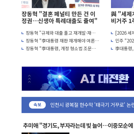
장동혁 "결혼 페널티 만든 건 이
與 "세제
정권…신생아 특례대출도 줄여"
비거주 1
장동혁 "규제와 대출 풀고 재개발·재건
[2026 
[속보] 민주, 강원·대구·경북 경선 결과...
축 촉진하는 것이 부동산 정상화"
국내 투자 
장동혁 "李대통령 재판 재개해야 여론조
민주 "20
[속보] 민주, 경북 경선 결과 발표...김민석 
사 51.9%…그것이 국민의 뜻"
줄이고 과
장동혁 "李대통령, 개정 형소법 조문도
李대통령, 
[속보] 민주, 대구 경선 결과 발표...정청래 
안 읽어…'역사의 죄인' 책임 회피"
재검토 지
[속보] 민주, 강원 경선 결과 발표...김민석 
정재헌 CEO, SKT 장기고객 400명 맞이
최태원, 노소영에 9440억 지급 확정되나
하나금융, 명동 소상공인에 '행복상자' 전
인천시 광복절 현수막 '태극기 거꾸로' 
병무청, 보충역 전면 손질… 예술·체육요원
속보
홈플러스發 대형마트 판매, 역대 최대폭 
윤준병·이해민 의원, '정부 특사'로 콜롬
추미애 "경기도, 부자라는데 빚 늘어…이중모순에
'호우·산사태 주의보' 울진 시간당 30mm 