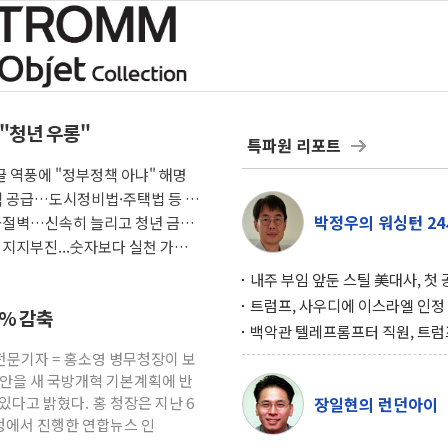
 "청년 우롱"
특파원 리포트
 글 역풍에 "정부정책 아냐" 해명
택 공급…도시정비법·주택법 등 처
박정우의 워싱턴 24
급절벽…신속히 늘리고 청년 금융
 지지부진...숫자보다 실천 가능한
내주 부임 앞둔 스틸 美대사, 첫
행사서 "한미동맹 강화 최우선 
트럼프, 사우디에 이스라엘 인정
3% 감축
구…원자력 협정 서명 하루 만에
백악관 텔레프롬프터 직원, 트럼
위기
설 미리 보고 베팅 시장서 10만
전문기자 = 홍소영 병무청장이 보
겨
방안을 새 국방개혁 기본계획에 반
있다고 밝혔다. 홍 청장은 지난 6
장일현의 런던아이
청에서 진행한 연합뉴스 인