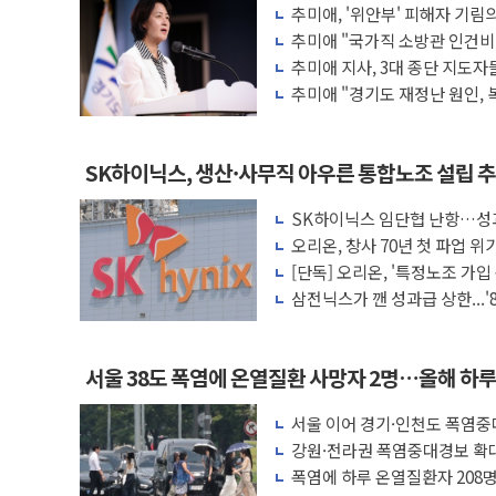
추미애, '위안부' 피해자 기림의
여야, 황희 '버스 하우스' 공방…野 "청년 
목소리 내야"
추미애 "국가직 소방관 인건비
풀무원재단, '국제과학연극제 2026'서 어
재정개편 시급"
추미애 지사, 3대 종단 지도자
감사"
현대그린푸드 '텍사스로드하우스' 잠실점,
추미애 "경기도 재정난 원인,
증때문"
與 "세제개편안 8월 말 당정 조율 완료…
경인고속도로서 차량 4대 연쇄 추돌…7세 
SK하이닉스, 생산·사무직 아우른 통합노조 설립 
"AI가 먼저 알아채고 고친다"…LG유플러스
SK하이닉스 임단협 난항…성과
삼성전자, 美국립연구소와 영하 30도 극
갈등
오리온, 창사 70년 첫 파업
[인사] 국무조정실·국무총리비서실
의
[단독] 오리온, '특정노조 가입 
탈, 징계 조치 완료"
삼전닉스가 깬 성과급 상한...
립
서울 38도 폭염에 온열질환 사망자 2명…올해 하루
서울 이어 경기·인천도 폭염
망 19명
강원·전라권 폭염중대경보 확대
명
폭염에 하루 온열질환자 208명