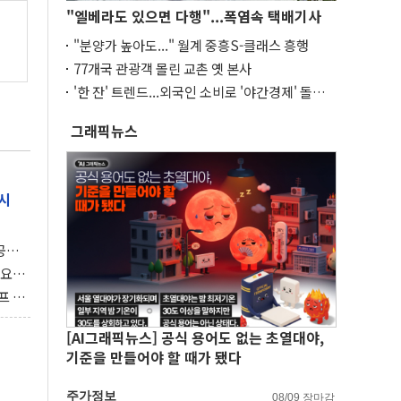
"엘베라도 있으면 다행"...폭염속 택배기사
"분양가 높아도..." 월계 중흥S-클래스 흥행
77개국 관광객 몰린 교촌 옛 본사
'한 잔' 트렌드...외국인 소비로 '야간경제' 돌파
구
그래픽뉴스
시
 공개
과제"
 요
 좌초
프 연
달러 챙
[AI그래픽뉴스] 공식 용어도 없는 초열대야,
기준을 만들어야 할 때가 됐다