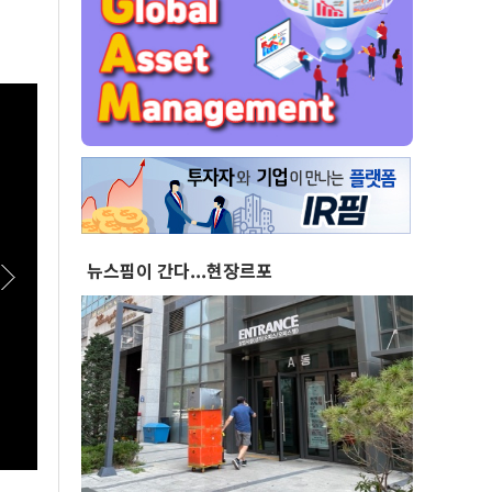
뉴스핌이 간다...현장르포
[스팟Live] TK 당심 잡을 후보는?…제3차 정기
[스팟
전국당원대회 후보자 대구·경북 합동연설회 생
청래, 
중계 | 26.08.09
더불어
합동