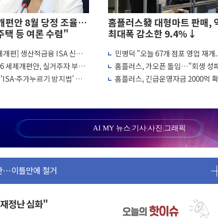
개편안 8월 당정 조율…
홈플러스發 대형마트 판매, 
주택 등 여론 수렴"
최대폭 감소한 9.4%↓
세제개편] 생산적금융 ISA 신설...
민병덕 "오늘 67개 점포 영업 재개.
김민석 48.54% 정청래 44.40%
땐 이자·배당 전액 '비과세'
구니에 홈플러스 담아달라" 호소
26 세제개편안, 실거주자 부담
홈플러스, 가오픈 돌입…"회생 성패
47.37% 정청래 45.71% 송영길 6.92%
세 형평 바로잡는 개편"
품 공급·협력사 신뢰 회복에 달렸다
'ISA·주가누르기 방지법' 전면
홈플러스, 긴급운영자금 2000억 
47.82% 김민석 46.35% 송영길 5.83%
시
13일부터 67개점 영업 재개
50.30% 정청래 41.94% 송영길 7.76%
…"마음 잇는 시간 되길"
…재상고 앞두고 막판 셈법
AI MY 뉴스
|
기사
|
사진
|
그래픽
달
논란…이틀만에 철거
 최대 33% 감축
감소한 9.4%↓…유통업계 양극화 심화
비아 대통령 취임식 참석
 재정난 심화"
강한 비...호우 피해 없어