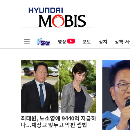
영상
포토
정치
정책·서
최태원, 노소영에 9440억 지급하
나...재상고 앞두고 막판 셈법