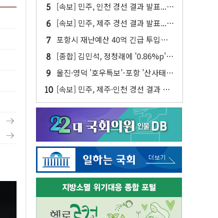
[속보] 민주, 인천 경선 결과 발표...김
민석 45.09% 정청래 43.27% 송영
[속보] 민주, 제주 경선 결과 발표...김
길 11.63%
민석 52.64% 정청래 39.89% 송영
포항시 재난예산 40억 긴급 투입…
길 7.47%
고수온 양식장 복구·지원 '총력'
[종합] 김민석, 정청래에 '0.86%p'
차 재역전 성공...金 45.42% vs 鄭
울진·영덕 '호우특보'-포항 '산사태
44.56%
주의보'...경북도, 호우 피해·통제구
[속보] 민주, 제주·인천 경선 결과 발
간 없어
표...김민석 47.75% 정청래 42.08%