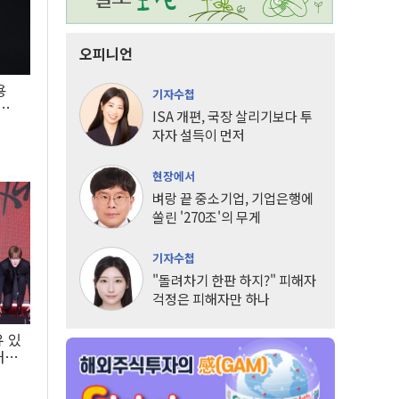
오피니언
용
기자수첩
5년
ISA 개편, 국장 살리기보다 투
자자 설득이 먼저
현장에서
벼랑 끝 중소기업, 기업은행에
쏠린 '270조'의 무게
기자수첩
"돌려차기 한판 하지?" 피해자
걱정은 피해자만 하나
유 있
내는