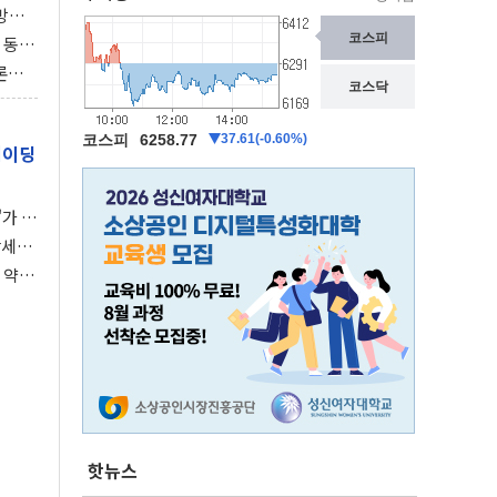
동방위
협에
 동시
동 화
론으
 깃발
레이딩
가 말
강세장
 약세
핫뉴스