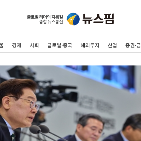
울
경제
사회
글로벌·중국
해외투자
산업
증권·