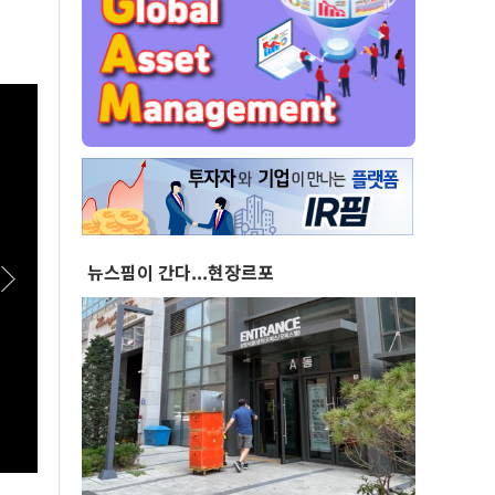
뉴스핌이 간다...현장르포
[스팟Live] 한자리에 모인 장군들...李대통령,
[실전
이상렬 대장 등 진급 장성 4명에 삼정검 수치 직
세미'
접 수여｜26.08.07 장성 진급·삼정검 수치 수
여식