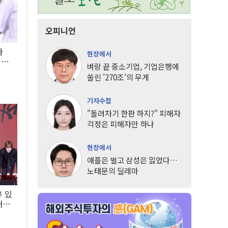
오피니언
타
현장에서
LG
벼랑 끝 중소기업, 기업은행에
쏠린 '270조'의 무게
기자수첩
"돌려차기 한판 하지?" 피해자
걱정은 피해자만 하나
현장에서
애플은 벌고 삼성은 잃었다…
노태문의 딜레마
유 있
내는