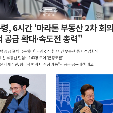
령, 6시간 '마라톤 부동산 2차 회의
 공급 확대·속도전 총력"
택 공급 절벽 극복해야"…귀국 직후 7시간 부동산·증시 점검회의
 선 부동산 민심…140명 모여 '끝장토론'
산 세제개편, 합리적 범위 내 수정 가능"…공급·금융대책 예고