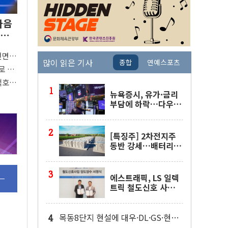
다음
 완
전면
많이 읽은 기사
종합
연예스포츠
"
로 활
 착수
택호
지
뉴욕증시, 유가·금리
부담에 하락…다우 5
거래일 랠리 '마침표'
[특징주] 2차전지주
동반 강세…배터리3
사 일제히 상승
에스트래픽, LS 일렉
트릭 철도신호 사업
인수 계약
목동8단지 현설에 대우·DL·GS·현산