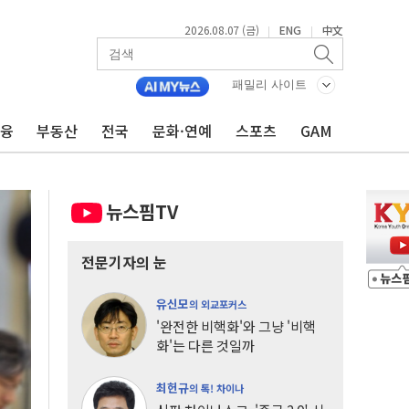
2026.08.07 (금)
ENG
中文
|
|
패밀리 사이트
금융
부동산
전국
문화·연예
스포츠
GAM
뉴스핌TV
전문기자의 눈
유신모
의 외교포커스
'완전한 비핵화'와 그냥 '비핵
화'는 다른 것일까
최헌규
의 톡! 차이나