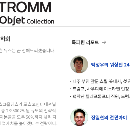
 하회
특파원 리포트
세한 뉴스는 곧 전해드리겠습니다.
박정우의 워싱턴 24
내주 부임 앞둔 스틸 美대사, 첫
행사서 "한미동맹 강화 최우선 
트럼프, 사우디에 이스라엘 인정
구…원자력 협정 서명 하루 만에
백악관 텔레프롬프터 직원, 트럼
위기
설 미리 보고 베팅 시장서 10만
 포스코홀딩스가 포스코인터내셔널
겨
 총 2조5002억원 규모의 전략적
지분율을 모두 50%까지 낮춰 지
장일현의 런던아이
기업가치를 높이겠다는 전략이다.