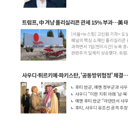
트럼프, 中 겨냥 폴리실리콘 관세 15% 부과…美 
[서울=뉴스핌] 고인원 기자= 도
패널의 핵심 소재인 폴리실리콘 
과하면서 7일(현지시간) 뉴욕 증
관련주가 일제히 상승했다. 트
사우디·튀르키예·파키스탄, '공동방위협정' 체결…
협력 구도
후티 반군, 예멘 정부군과 사
다른 중동 화약고
사우디 "이란 지휘 아래 '남·북
항만 표적"
예멘 후티 반군 "아덴만서 사우
격"
후티, 사우디 유조선 공격 주