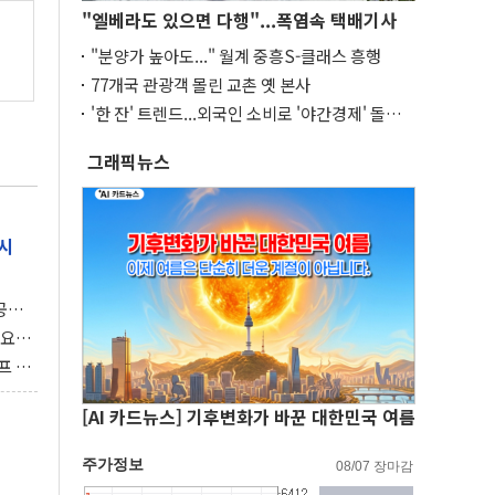
"엘베라도 있으면 다행"...폭염속 택배기사
"분양가 높아도..." 월계 중흥S-클래스 흥행
77개국 관광객 몰린 교촌 옛 본사
'한 잔' 트렌드...외국인 소비로 '야간경제' 돌파
구
그래픽뉴스
시
 공개
과제"
 요
 좌초
프 연
달러 챙
[AI 카드뉴스] 기후변화가 바꾼 대한민국 여름