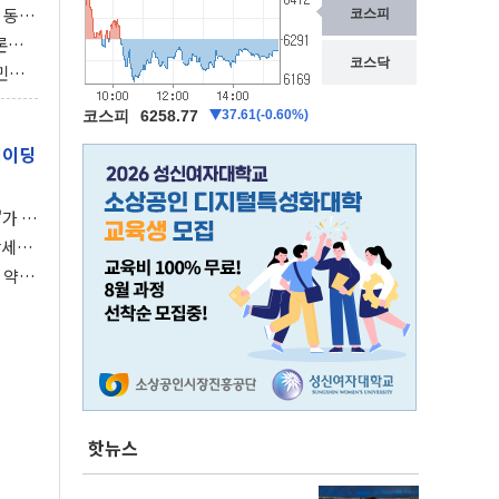
 동시
동 화
론으
 깃발
민간
감 극
레이딩
가 말
강세장
 약세
핫뉴스