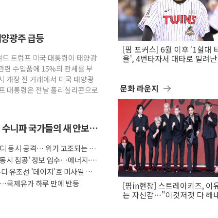
태양광주 급등
[핌 포커스] 6월 이후 '1할대 
널드 트럼프 미국 대통령이 태양광
율', 4번타자서 대타로 밀려난 
문보경
관련 수입품에 15%의 관세를 부
시 개장 전 거래에서 미국 태양광
문화 라운지
럼프 대통령은 전날 폴리실리콘으로
 수니파 국가들의 새 안보
우디 동시 공격… 위기 고조되는 또
 동시 침공' 정보 입수…에너지·
디 유조선 '데이지'호 미사일 공
장…국제유가 하루 만에 반등
[핌in현장] 스트레이키즈, 이
는 자신감…"이것저것 다 해
활동 할 것"