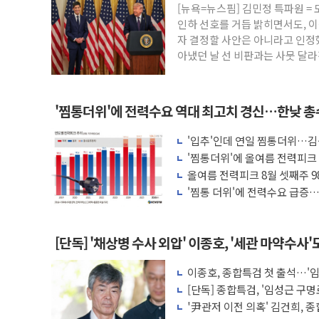
[뉴욕=뉴스핌] 김민정 특파원 =
트럼프, 中 겨냥 폴리실리콘 관세 15% 
인하 선호를 거듭 밝히면서도, 이
[사진] 빈살만과 에르도안의 만남
자 결정할 사안은 아니라고 인정했
아냈던 날 선 비판과는 사뭇 달라
이란와이어 "이란 최고지도자 위독…곧 사
남동발전, 해남군에 국내 최대 규모 400M
[인도증시] 중동 불안 속 유가 상승에 소폭 
'찜통더위'에 전력수요 역대 최고치 경신…한낮 총수
황희 '폐버스 청년주택' SNS 글 역풍에 
'입추'인데 연일 찜통더위…김
폭염 누그러지고 가뭄 숙지나...경북동해안권
나도 즉시대응"
'찜통더위'에 올여름 전력피크 
사우디·튀르키예·파키스탄, '공동방위협정
올여름 전력피크 8월 셋째주 98
'찜통 더위'에 전력수요 급증…
[단독] '채상병 수사 외압' 이종호, '세관 마약수사'
이종호, 종합특검 첫 출석…'
[단독] 종합특검, '임성근 구명
'尹관저 이전 의혹' 김건희, 