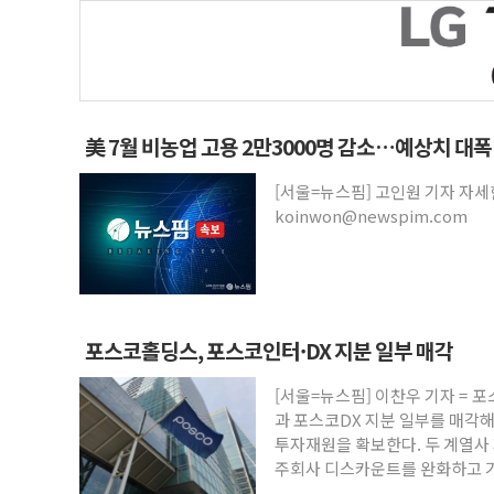
美 7월 비농업 고용 2만3000명 감소…예상치 대폭
[서울=뉴스핌] 고인원 기자 자
koinwon@newspim.com
포스코홀딩스, 포스코인터·DX 지분 일부 매각
[서울=뉴스핌] 이찬우 기자 =
과 포스코DX 지분 일부를 매각해
투자재원을 확보한다. 두 계열사 
주회사 디스카운트를 완화하고 