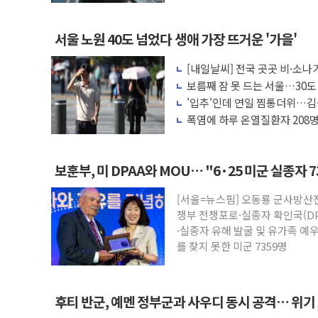
서울 노원 40도 넘었다 생애 가장 뜨거운 '가을'
[내일날씨] 전국 곳곳 비·소나기
보름째 잠 못 드는 서울…30도
호'
'입추'인데 연일 찜통더위…김
나도 즉시대응"
폭염에 하루 온열질환자 208명
마리 폐사
보훈부, 미 DPAA와 MOU… "6·25 미군 실종자 
[서울=뉴스핌] 오동룡 군사방산
쟁부 전쟁포로·실종자 확인국(DP
·실종자 유해 발굴 및 유가족 예
를 찾지 못한 미군 7359명
후티 반군, 예멘 정부군과 사우디 동시 공격… 위기
고