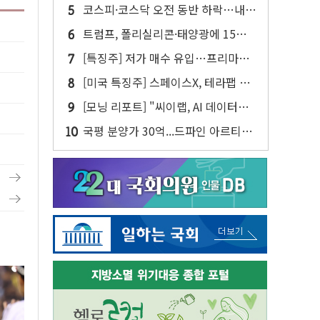
참여…'공사비 인상 불가' 조건
코스피·코스닥 오전 동반 하락…내
린 종목이 두 배 넘어
트럼프, 폴리실리콘·태양광에 15%
관세…한국 등엔 '합산 상한' 적용
[특징주] 저가 매수 유입…프리마켓
대형주 소폭 반등
[미국 특징주] 스페이스X, 테라팹 부
지에 천연가스 발전소 건설 예정
[모닝 리포트] "씨이랩, AI 데이터센
터 구축 수혜 본격화…성장 시동"
국평 분양가 30억...드파인 아르티아
15가구 '줍줍' 나왔다