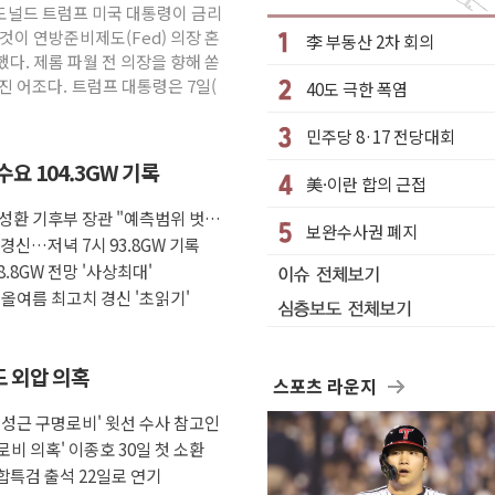
 도널드 트럼프 미국 대통령이 금리
부과…美 태양광주 급등
것이 연방준비제도(Fed) 의장 혼
李 부동산 2차 회의
다. 제롬 파월 전 의장을 향해 쏟
진 어조다. 트럼프 대통령은 7일(
40도 극한 폭염
망해도 놀랍지 않아"
W 태양광 착공…여의도 1.6배 규모
민주당 8·17 전당대회
하락...금융주 낙폭 커
요 104.3GW 기록
美·이란 합의 근접
"정부정책 아냐" 해명
성환 기후부 장관 "예측범위 벗어
 8~9일 최대 100mm 호우
보완수사권 폐지
경신…저녁 7시 93.8GW 기록
' 체결… 수니파 국가들의 새 안보 협력 구도
.8GW 전망 '사상최대'
올여름 최고치 경신 '초읽기'
도 외압 의혹
스포츠 라운지
임성근 구명로비' 윗선 수사 참고인
로비 의혹' 이종호 30일 첫 소환
종합특검 출석 22일로 연기