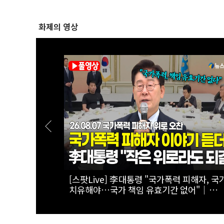
화제의 영상
옥 고집한다
[스팟Live] 일상에서 장점이 더 돋보이는 '
퍼런 일갈 |
패밀리 SUV' 볼보 EX90
정상화 특별위