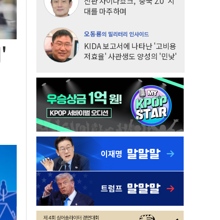
신판 차이나쇼크, '중국 2.0' 시
대를 마주하며
오동룡
의 밀리터리 인사이드
KIDA 보고서에 나타난 '고비용
'
저효율' 사관생도 양성의 '민낯'