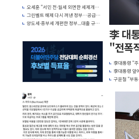
박자'
오세훈 "서민 전·월세 외면한 세제개
편"…용산공원 훼손 안 돼
그린벨트 해제 다시 꺼낸 정부…공급난
해소 '단기 효과' 불투명
양도세·종부세 개편한 정부...대출 규제
완화·신규 공급 대책 내놓나
李 대통
"전폭적
李대통령 "주
李대통령 앞에
구윤철 "부동