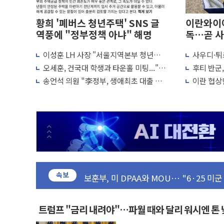
황희 '폐버스 청년주택' SNS 글
이란와이어
역풍에 "정부정책 아냐" 해명
독…곧 사
이성훈 LH 사장 "서울지역본부 청년주
사우디·튀
이란의 핵심 원유 수출항 '하르그섬', 최근
택으로"…직원 사기 회복도 숙제
협정' 체
오세훈, 건국대 학생과 타운홀 미팅..."청
후티 반군
美 고용 쇼크에 엔화 장중 급등…시장은 "
협력 구도
년 주택 7.4만가구 공급 실현"
격… 위기
송언석 의원 "李정부, 생애최초 대출 6억
이란 협상단
[AI MY 뉴스] 뉴욕 반도체주 프리뷰...美
묶고 평균 15억 아파트 사라고 해"
외교...더
뉴욕증시 프리뷰, 美 고용 쇼크에 금리 인
[종합] 美 7월 고용 2만3000명 감소 '쇼
[사진] 이슬람 수니파 3개국, 공동방위협
뉴욕증시 개장 전 특징주...아틀라시안
보훈부, 미 DPAA와 MOU… "6·25 미
속보
트럼프 "금리 내려야"…파월 때와 달리 워
특정 정치인 측근 포항시 정책특보 내정설..
李 "해남 태양광, 대한민국 다음 100년
트럼프 "금리 내려야"…파월 때와 달리 워시엔 톤
李 대통령, '6시간 마라톤 부동산 2차 회