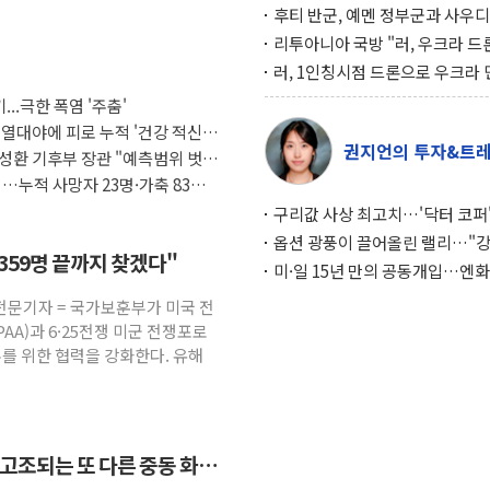
후티 반군, 예멘 정부군과 사우디
공격… 위기 고조되는 또 다른 중
리투아니아 국방 "러, 우크라 드
약고
로 나토 회원국 공격 검토… 거짓
러, 1인칭시점 드론으로 우크라 
작전"
인 '사파리' 공격… 시민들 공포
...극한 폭염 '주춤'
대화 전략
 열대야에 피로 누적 '건강 적신
권지언의 투자&트
성환 기후부 장관 "예측범위 벗어
…누적 사망자 23명·가축 83만
구리값 사상 최고치…'닥터 코퍼'
하는 경기 신호가 달라졌다
옵션 광풍이 끌어올린 랠리…"
7359명 끝까지 찾겠다"
이면에 과열 경고등"
미·일 15년 만의 공동개입…엔화
와의 싸움은 끝나지 않았다
전문기자 = 국가보훈부가 미국 전
AA)과 6·25전쟁 미군 전쟁포로
우를 위한 협력을 강화한다. 유해
 고조되는 또 다른 중동 화약