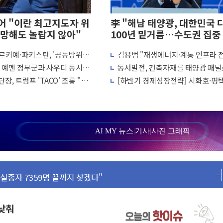
 "이란 최고지도자 위
李 "해남 태양광, 대한민국 
망해도 놀랍지 않아"
100년 밑거름…수도권 집중
화 전환점"
르키예·파키스탄, '공동방위
김용범 "재생에너지·계통 인프라 
 1주일 이상 '올스톱'… 美 해상봉쇄 영향
결… 수니파 국가들의 새 안보
개편…8월 '국가 에너지 비전' 발표
, 예멘 정부군과 사우디 동시 공
동서발전, 건축자재를 태양광 패널
또 개입했나" 촉각
 고조되는 또 다른 중동 화약고
용한다…차세대 에너지 기술 실증
장, 트럼프 'TACO' 조롱 "쇼
[하반기 경제성장전략] 시화호·평
 고용 쇼크에 반도체주 '활짝'
 이상 필요 없다"
에 대규모 태양광 추진…재생에너
상 우려 후퇴…나스닥 선물 1%대 상승
100GW 속도
크'…9월 금리 인상 기대 후퇴
정 체결
AI MY 뉴스
|
기사
|
사진
|
그래픽
·클라우드플레어·태양광주↑ VS 트레이드데스크·웬디스↓
군 실종자 7359명 끝까지 찾겠다"
시엔 톤 낮춰
.포항시 '시끌'
 밑거름…수도권 집중 완화 전환점"
 낮춰
의' 주재… "전폭적 공급 확대·속도전 총력"