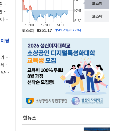
론으
 깃발
민간
감 극
비아에
이 습
레이딩
가 말
강세장
 약세
핫뉴스