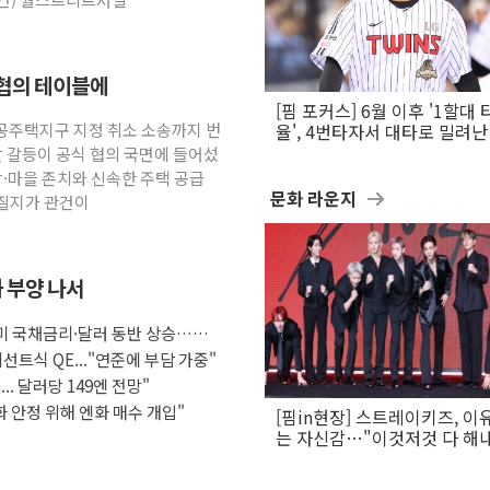
 협의 테이블에
[핌 포커스] 6월 이후 '1할대 
공공주택지구 지정 취소 소송까지 번
율', 4번타자서 대타로 밀려난 
문보경
발 갈등이 공식 협의 국면에 들어섰
당·마을 존치와 신속한 주택 공급
문화 라운지
어질지가 관건이
화 부양 나서
 미 국채금리·달러 동반 상승…시
선트식 QE..."연준에 부담 가중"
.. 달러당 149엔 전망"
화 안정 위해 엔화 매수 개입"
[핌in현장] 스트레이키즈, 이
는 자신감…"이것저것 다 해
활동 할 것"