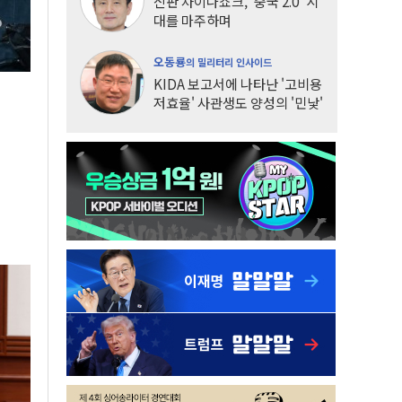
신판 차이나쇼크, '중국 2.0' 시
대를 마주하며
오동룡
의 밀리터리 인사이드
KIDA 보고서에 나타난 '고비용
저효율' 사관생도 양성의 '민낯'