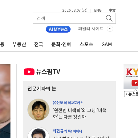
2026.08.07 (금)
ENG
中文
|
|
패밀리 사이트
금융
부동산
전국
문화·연예
스포츠
GAM
뉴스핌TV
전문기자의 눈
유신모
의 외교포커스
'완전한 비핵화'와 그냥 '비핵
화'는 다른 것일까
최헌규
의 톡! 차이나