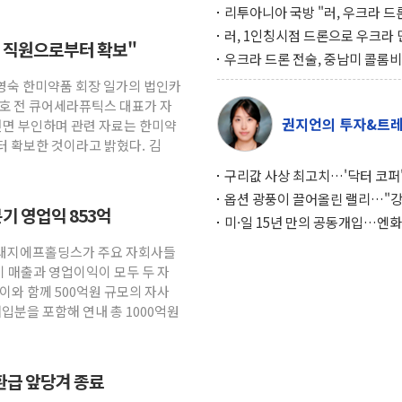
리투아니아 국방 "러, 우크라 드
로 나토 회원국 공격 검토… 거짓
러, 1인칭시점 드론으로 우크라 
직 직원으로부터 확보"
작전"
인 '사파리' 공격… 시민들 공포
우크라 드론 전술, 중남미 콜롬
대화 전략
새 안보 위기… 반군·마약카르텔
송영숙 한미약품 회장 일가의 법인카
득해 전투 활용
태호 전 큐어세라퓨틱스 대표가 자
권지언의 투자&트
전면 부인하며 관련 자료는 한미약
터 확보한 것이라고 밝혔다. 김
구리값 사상 최고치…'닥터 코퍼'
하는 경기 신호가 달라졌다
옵션 광풍이 끌어올린 랠리…"
기 영업익 853억
이면에 과열 경고등"
미·일 15년 만의 공동개입…엔화
와의 싸움은 끝나지 않았다
 현대지에프홀딩스가 주요 자회사들
기 매출과 영업이익이 모두 두 자
이와 함께 500억원 규모의 자사
매입분을 포함해 연내 총 1000억원
환급 앞당겨 종료