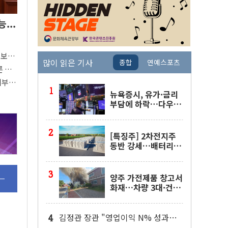
...
"
'보
많이 읽은 기사
종합
연예스포츠
80%
른 중
지부
중요"
뉴욕증시, 유가·금리
부담에 하락…다우 5
거래일 랠리 '마침표'
[특징주] 2차전지주
동반 강세…배터리3
사 일제히 상승
양주 가전제품 창고서
화재…차량 3대·건물
1동 전소
김정관 장관 "영업이익 N% 성과급