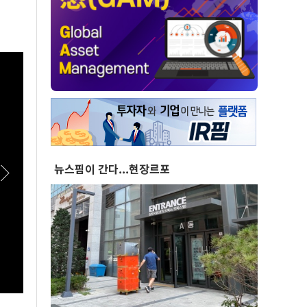
뉴스핌이 간다...현장르포
[실전! 해외주식] 광둥성 반도체 생태계 리더 '캔
[스팟
세미', 창업판 상장 도전
이상렬
접 수
여식