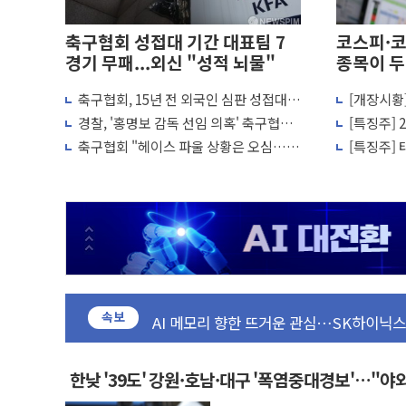
축구협회 성접대 기간 대표팀 7
코스피·
경기 무패...외신 "성적 뇌물"
종목이 두
축구협회, 15년 전 외국인 심판 성접대
[개장시황
李대통령, 규제합리화위 부위원장에 김태
의혹...월드컵·올림픽 예선도 포함
피, 장 초
경찰, '홍명보 감독 선임 의혹' 축구협회
[특징주]
한병도 "국민의힘, 말로만 주택 공급…도
압수수색
사 일제히
축구협회 "헤이스 파울 상황은 오심…역
[특징주] 
금투협, ChatGPT로 투자 웹리포트 만든
전골 취소는 정심"
대 급등
박홍근 "국가재정시스템 안정성 한순간도 
우리자산운용, MMF 순자산 30조 돌파…
李대통령, 장성 진급 신고식 "내란으로 훼
TBH글로벌, 상반기 매출 1006억원…전년
AI 메모리 향한 뜨거운 관심…SK하이닉스,
속보
건설 불황 속 내실 다진 한샘…B2B 확장
"내년 메모리 물량 동났다"…선수금 내걸
현대지에프홀딩스, 자사주 1000억 연내 
한낮 '39도' 강원·호남·대구 '폭염중대경보'…"
관광객 3000만명 목표인데…외국인 숙박