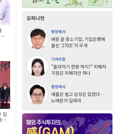
오피니언
타
현장에서
LG
벼랑 끝 중소기업, 기업은행에
쏠린 '270조'의 무게
기자수첩
"돌려차기 한판 하지?" 피해자
걱정은 피해자만 하나
현장에서
애플은 벌고 삼성은 잃었다…
노태문의 딜레마
유 있
내는