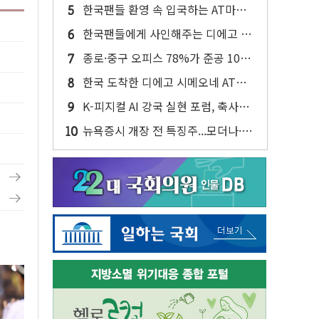
반대…상법·자본시장법 개정 논의"
한국팬들 환영 속 입국하는 AT마드
리드
한국팬들에게 사인해주는 디에고 시
메오네 감독
종로·중구 오피스 78%가 준공 10년
이상…리뉴얼이 경쟁력 가른다
한국 도착한 디에고 시메오네 AT마
드리드 감독
K-피지컬 AI 강국 실현 포럼, 축사하
는 한병도
뉴욕증시 개장 전 특징주...모더나·아
이온큐·도어대시↑ VS 샌디스크·피
그마·앱러빈↓