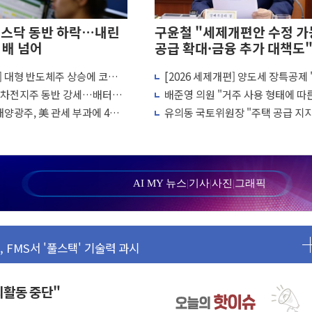
코스닥 동반 하락…내린
구윤철 "세제개편안 수정 가능
 배 넘어
공급 확대·금융 추가 대책도
] 대형 반도체주 상승에 코스
[2026 세제개편] 양도세 장특공제 
유 교수…국립외교원장에 김흥규 교수
반 1%대 반등
유'서 '거주'로…10년 살아야 최대 
 2차전지주 동반 강세…배터리3
배준영 의원 "거주 사용 형태에 따
시정비법·주택법 등 처리 협조하라"
 상승
과세는 과세 원칙 어긋나"
태양광주, 美 관세 부과에 4%
유의동 국토위원장 "주택 공급 지
다…AI 금융데이터 분석 과정 개설
진...숫자보다 실천 가능한 대책이 
흔들려선 안돼"
증시 급락에 업계 1위
손된 軍 신뢰 회복해야"
AI MY 뉴스
|
기사
|
사진
|
그래픽
비 13.9% 증가
 FMS서 '풀스택' 기술력 과시
으로 성장동력 확보
고 확보 전쟁
소각…2분기 영업익 853억
야외활동 중단"
 부가세 환급 앞당겨 종료