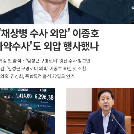
 '채상병 수사 외압' 이종호
마약수사'도 외압 행사했나
특검 첫 출석…'임성근 구명로비' 윗선 수사 참고인
검, '임성근 구명로비 의혹' 이종호 30일 첫 소환
 의혹' 김건희, 종합특검 출석 22일로 연기