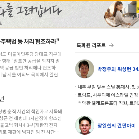
·주택법 등 처리 협조하라"
특파원 리포트
한병도 더불어민주당 당대표 직무대
 향해 "말로만 공급을 외치지 말
주택 공급 법안 처리에나 협조하
박정우의 워싱턴 24
이날 서울 여의도 국회에서 열린
내주 부임 앞둔 스틸 美대사, 첫
행사서 "한미동맹 강화 최우선 
트럼프, 사우디에 이스라엘 인정
3년
구…원자력 협정 서명 하루 만에
백악관 텔레프롬프터 직원, 트럼
위기
설 미리 보고 베팅 시장서 10만
채상병 순직 사건의 책임자로 지목돼
겨
성근 전 해병대 1사단장이 항소심
울고법 형사4-3부(재판장 전지
장일현의 런던아이
의로 재판에 넘겨진 임 전 사단장