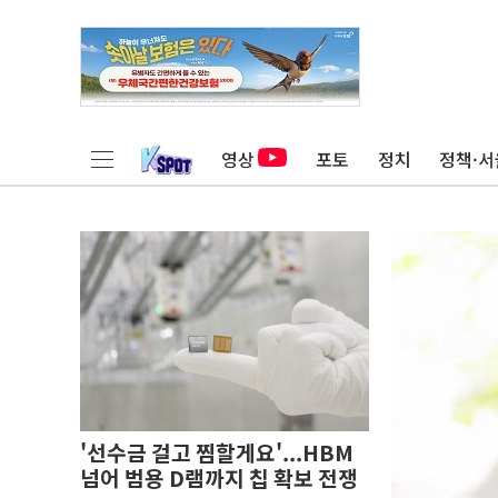
영상
포토
정치
정책·서
'선수금 걸고 찜할게요'...HBM
넘어 범용 D램까지 칩 확보 전쟁