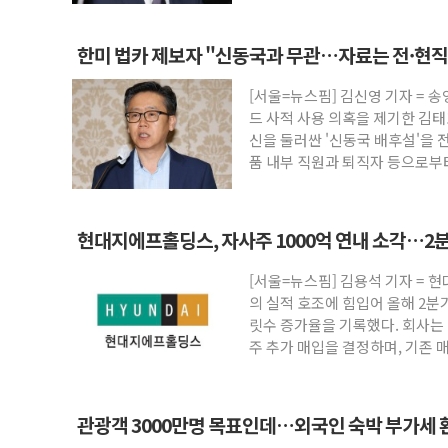
한미 법카 제보자 "신동국과 무관…자료는 전·현
[서울=뉴스핌] 김신영 기자 = 
드 사적 사용 의혹을 제기한 김
신을 둘러싼 '신동국 배후설'을 
품 내부 직원과 퇴직자 등으로부
현대지에프홀딩스, 자사주 1000억 연내 소각…2분
[서울=뉴스핌] 김용석 기자 =
의 실적 호조에 힘입어 올해 2분
릿수 증가율을 기록했다. 회사는 
주 추가 매입을 결정하며, 기존 
관광객 3000만명 목표인데…외국인 숙박 부가세 