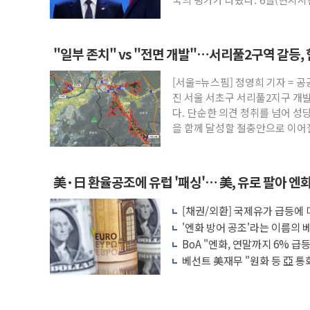
"일부 존치" vs "전면 개발"…서리풀2구역 갈등,
[서울=뉴스핌] 정영희 기자 = 
진 서울 서초구 서리풀2지구 개
다. 단순한 의견 청취를 넘어 성
을 함께 달성할 절충안으로 이
美·日 환율공조에 유럽 '패싱'… 美, 유로 팔아 엔
[채권/외환] 국제유가 급등에
장, 美 고용지표 촉각
'엔화 방어 공조'라는 이름의 베
BoA "엔화, 연말까지 6% 급등.
베선트 美재무 "원화 등 亞 통