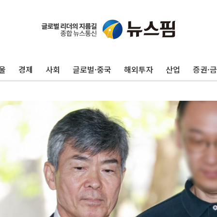
울
경제
사회
글로벌·중국
해외투자
산업
증권·