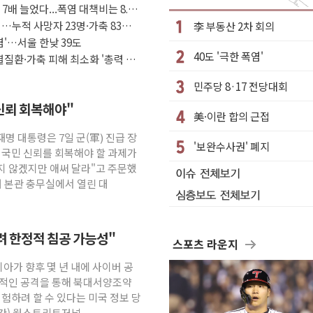
7배 늘었다...폭염 대책비는 8.6
기간, 대표팀 무패 外
…누적 사망자 23명·가축 83만
李 부동산 2차 회의
속력 시험하려 한정적 침공 가능성"
염'…서울 한낮 39도
40도 '극한 폭염'
..'에너지 자립' 일환
질환·가축 피해 최소화 '총력 대
.공급부족 전 시장 규제 탓 커
민주당 8·17 전당대회
n Oy와 운영 파트너십 체결
신뢰 회복해야"
美·이란 합의 근접
역 갈등, 협의 테이블에
재명 대통령은 7일 군(軍) 진급 장
여름
'보완수사권' 폐지
 국민 신뢰를 회복해야 할 과제가
논란 서범수·진종오 징계절차 개시
지 않겠지만 애써 달라"고 주문했
대 본관 충무실에서 열린 대
하려 한정적 침공 가능성"
스포츠 라운지
시아가 향후 몇 년 내에 사이버 공
정적인 공격을 통해 북대서양조약
시험하려 할 수 있다는 미국 정보 당
시간) 월스트리트저널