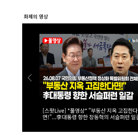
화제의 영상
보이는 '전기
[스팟Live] *풀영상* 한병도 “국민의힘, 말
주택 공급…공급 법안 처리 협조하라”｜
26.08.07 더불어민주당 원내대책회의