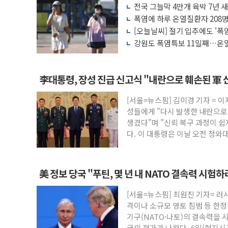
전국 그늘막 4만개 육박 7년 새 
[뉴스핌 이 시각 PICK] 축구협회 성접대 
배 증가
폭염에 하루 온열질환자 208명
美 정보 당국 "푸틴, 몇 년 내 NATO 결
마리 폐사
[오늘날씨] 절기 입추에도 '폭
인도, 바이오가스 생산에 3.5조원 투입키로.
강원도 폭염특보 11일째…온열
응'
서울시, 정비사업으로 주택 36% 늘었다..
신인류콘텐츠, 핀란드 AI 기업 Audissio
李대통령, 장성 진급 신고식 "내란으로 훼손된 軍 
"일부 존치" vs "전면 개발"…서리풀2구
[서울=뉴스핌] 김미경 기자 = 이
[AI 카드뉴스] 기후변화가 바꾼 대한민국 
성들에게 "다시 발생한 내란으로
국민의힘 윤리위, '부산 돌려차기 발언' 
생겼다"며 "신뢰 복구 과정이 쉽
다. 이 대통령은 이날 오전 청와
美 정보 당국 "푸틴, 몇 년 내 NATO 결속력 시험
[서울=뉴스핌] 최원진 기자= 러
격이나 소규모 영토 침범 등 한
기구(NATO·나토)의 결속력을 
국의 평가가 나왔다. 6일(현지