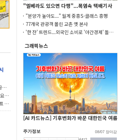
"엘베라도 있으면 다행"...폭염속 택배기사
"분양가 높아도..." 월계 중흥S-클래스 흥행
77개국 관광객 몰린 교촌 옛 본사
'한 잔' 트렌드...외국인 소비로 '야간경제' 돌파
구
그래픽뉴스
시
 공개
과제"
 요
 좌초
프 연
달러 챙
[AI 카드뉴스] 기후변화가 바꾼 대한민국 여름