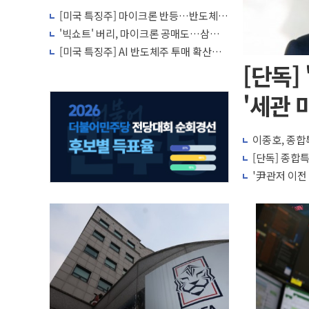
[미국 특징주] 마이크론 반등…반도체
투자 심리 회복 조짐
'빅쇼트' 버리, 마이크론 공매도…삼성전
자·SK하이닉스 증설 '위험신호'
[미국 특징주] AI 반도체주 투매 확산…
마이크론·SK하이닉스 급락
[단독]
'세관 
이종호, 종합
[단독] 종합특
'尹관저 이전