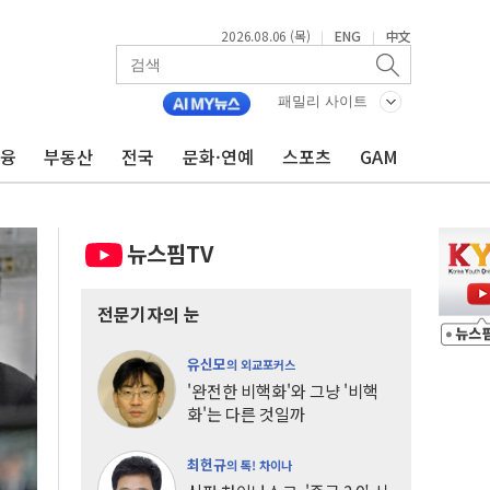
2026.08.06 (목)
ENG
中文
|
|
패밀리 사이트
금융
부동산
전국
문화·연예
스포츠
GAM
뉴스핌TV
전문기자의 눈
유신모
의 외교포커스
'완전한 비핵화'와 그냥 '비핵
화'는 다른 것일까
최헌규
의 톡! 차이나