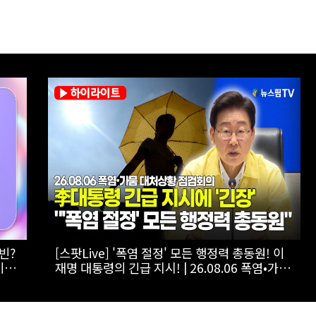
[히든스테이지2026] 열세 번째 참가자 마린?｜
미나
음악으로 세상을 여행하고픈 싱어송라이터 #라
이브클립