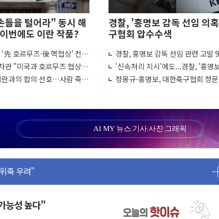
손들을 털어라" 동시 해
경찰, '홍명보 감독 선임 의혹
..이번에도 이란 작품?
구협회 압수수색
'先 호르무즈·後 핵협상' 전
경찰, 홍명보 감독 선임 관련 고발 
손…수용자·가족 법률지원 확대
 주도권 넘길 위험"
사..."신속하게 결론"
차관 "미국과 호르무즈 협상 중
'신속처리 지시'에도...경찰, '홍명
최
프 주장은 거짓"
임 수사' 9개월 방치
이란과의 합의 선호…사람 죽이
정몽규-홍명보, 대한축구협회 청문
 않아"
석
..."업계 성장 저해" 우려도
수 '3중 차단'
AI MY 뉴스
|
기사
|
사진
|
그래픽
 사업 확대
 위축 우려"
정…4자 연합 균열 조짐
인업 공개
 50% 할인
 가능성 높다"
수족구병이 다시 유행합니다.