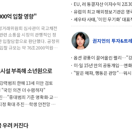
EU, 러 동결자산 이자수익 2조3
우크라 지원… 지금까지 5차례 1
유럽의 최고 해외정보기관은 영
000억 입찰 영향"
달해
MI6… 2위는 프랑스의 대외안
세우타 사태, '이민 무기화' 대표
례… 경제 규모 10분의 1 모로코
 공정거래위원회 심사관이 국고채전
페인 압박 수단
 관련 소통을 시장의 관행적인 정
권지언의 투자&트
한 입찰담합으로 판단했다. 공정위
입찰 규모는 약 76조2000억원으
옵션 광풍이 끌어올린 랠리…"
이면에 과열 경고등"
미·일 15년 만의 공동개입…엔화
호시설 부족해 소년원으로
와의 싸움은 끝나지 않았다
"말은 매파, 행동은 관망"…워시
인플레 대응 기준에 시장은 의문
.강력범죄 한해 13세 미만 검토
 "국민 의견 더 수렴하자"
진…"중대범죄 기준 명확화·교화
지정 확대 추진…학생 안전망 통합
극 우려 커진다