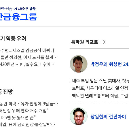
반기 역풍 우려
특파원 리포트
분수령...제조업 임금공식 바뀌나
 만들던 정의선, 이제 도시를 설계한
박정우의 워싱턴 24
420원선 시험, 실수요 매수에 낙
내주 부임 앞둔 스틸 美대사, 첫
행사서 "한미동맹 강화 최우선 
트럼프, 사우디에 이스라엘 인정
등 전망
구…원자력 협정 서명 하루 만에
백악관 텔레프롬프터 직원, 트럼
위기
설 미리 보고 베팅 시장서 10만
 동반 하락…유가 안정에 9월 금
겨
화 안정 위해 엔화 매수 개입"
장일현의 런던아이
55엔 못 뚫으면 끝"
조 개입, 日에 금리인상·통상압박으