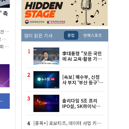
' 축
9건 수
많이 읽은 기사
종합
연예스포츠
보 선
회 출
李대통령 "모든 국민
에 AI 교육·활용 기회
제공해야"…AI 교육
확대 강조
[속보] 해수부, 신청
사 부지 '부산 동구'
낙점…북항에 짓는다
솔리다임 5조 프리
IPO설, SK하이닉스
"확정된 사항 없다"
[종목+] 로보티즈, 데이터 사업 키운