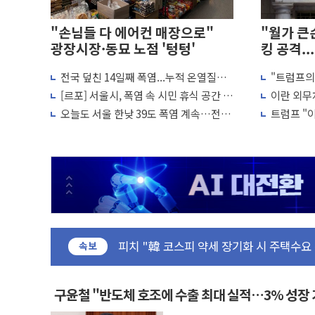
"손님들 다 에어컨 매장으로"
"월가 큰
광장시장·동묘 노점 '텅텅'
킹 공격.
전국 덮친 14일째 폭염...누적 온열질환
"트럼프의 
법무법인 YK, 교정위원 중앙협의회와 맞
2441명·사망 21명
략, 이란에
[르포] 서울시, 폭염 속 시민 휴식 공간 강
이란 외무
컴투스, 8일부터 서머너즈 워 챔피언십 개
화…열섬현상 완화에 집중
이란 트럼
오늘도 서울 한낮 39도 폭염 계속…전북
트럼프 "
제주항공, 하반기 객실승무원 공개채용
·제주는 비소식
는 일 원치
인도, 차량 간 통신시스템 장착 의무화 추진
Sh수협은행, 상상인증권 인수 추진
무역선부터 요트까지...관세청, 해상 마약밀
서연컴퍼니, 시드 투자 유치…일본·동남아
피치 "韓 코스피 약세 장기화 시 주택수요
법원, 한미 임주현 지분 100억 가압류 결
속보
엔씨, '게임스컴 2026'서 글로벌 신작 라
롯데백화점, '홈스타일링 페어'…리빙 최대
구윤철 "반도체 호조에 수출 최대 실적…3% 성장
[AI 카드뉴스] 어린이집·유치원 비상! 