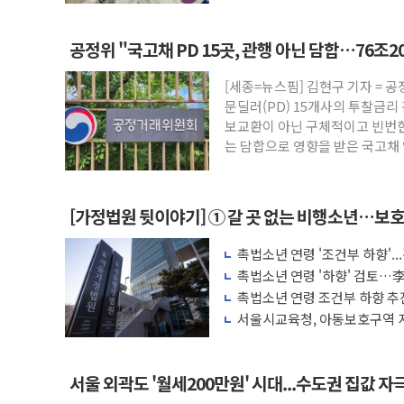
로 작용
공정위 "국고채 PD 15곳, 관행 아닌 담합…76조2
[세종=뉴스핌] 김현구 기자 =
문딜러(PD) 15개사의 투찰금리
보교환이 아닌 구체적이고 빈번
는 담합으로 영향을 받은 국고채 
로 파악했으며
[가정법원 뒷이야기] ① 갈 곳 없는 비행소년…보
촉법소년 연령 '조건부 하향'..
촉법소년 연령 '하향' 검토…李
촉법소년 연령 조건부 하향 추
체계 병행 필요"
서울시교육청, 아동보호구역 
구축 목표
서울 외곽도 '월세200만원' 시대...수도권 집값 자