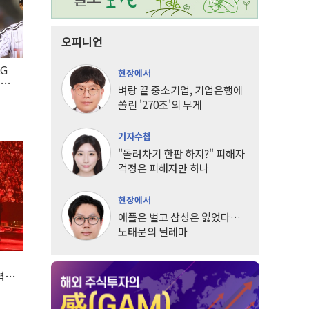
오피니언
LG
현장에서
팀도
벼랑 끝 중소기업, 기업은행에
쏠린 '270조'의 무게
기자수첩
"돌려차기 한판 하지?" 피해자
걱정은 피해자만 하나
현장에서
애플은 벌고 삼성은 잃었다…
노태문의 딜레마
조
력