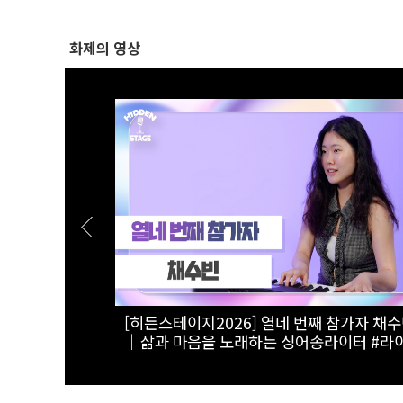
화제의 영상
 총동원! 이
[스팟Live] 개혁신당·한국형사소송법학회, '검
06 폭염•가뭄
찰개혁인가, 형사사법의 붕괴인가' 긴급 세
｜26.08.06