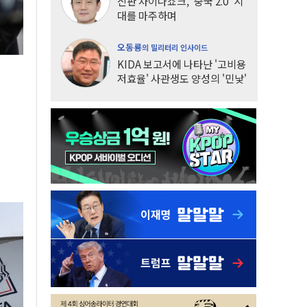
신판 차이나쇼크, '중국 2.0' 시
대를 마주하며
오동룡
의 밀리터리 인사이드
KIDA 보고서에 나타난 '고비용
저효율' 사관생도 양성의 '민낯'