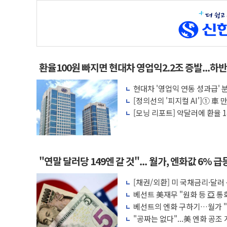
환율100원 빠지면 현대차 영업익2.2조 증발...하
현대차 '영업익 연동 성과급' 
[정의선의 '피지컬 AI']① 車
다
[모닝 리포트] 약달러에 환율 1
폭 제한
"연말 달러당 149엔 갈 것"... 월가, 엔화값 6% 급
[채권/외환] 미 국채금리·달러
리 인상 기대 '후퇴'
베선트 美재무 "원화 등 亞 통
베선트의 엔화 구하기…월가 "1
"공짜는 없다"...美 엔화 공