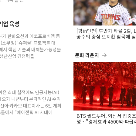
심기업 육성
[핌in인천] 후반기 타율 2할, 
정부가 한화오션과 에코프로비엠 등
공수의 중심 오지환 침묵에 
흔들
(소부장) '슈퍼을' 프로젝트 대
망에서 핵심 기술과 대체불가능성을
문화 라운지
 첨단산업 경쟁력을
이은 최대 실적에도 인공지능(AI)
오가 내년부터 본격적인 AI 수익
정신아 카카오 대표이사는 6일 개최
콜에서 "에이전틱 AI 시대에
BTS 월드투어, 외신서 집중
명…"경제효과 4500억·파급
은 월드컵"