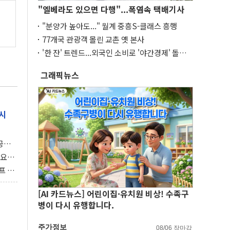
"엘베라도 있으면 다행"...폭염속 택배기사
"분양가 높아도..." 월계 중흥S-클래스 흥행
77개국 관광객 몰린 교촌 옛 본사
'한 잔' 트렌드...외국인 소비로 '야간경제' 돌파
구
그래픽뉴스
시
 공개
과제"
 요
 좌초
프 연
달러 챙
[AI 카드뉴스] 어린이집·유치원 비상! 수족구
병이 다시 유행합니다.