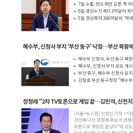
7월 수출, 반도체만 오른 게 
운수업·기업활동 '원스톱'으로...데이터처
세 '뚜렷'
6월 경상수지 497.3억달러 
[르포] 폭염 속 '자폭 드론' 첫 실사격…미
5월 경상흑자 386억달러 '역대
공정위 "국고채 PD 15곳, 관행 아닌 담합
중소기업 기술자료 중국 계열사에 넘긴 세
정부, 한화오션·에코프로비엠 등 '슈퍼을' 
해수부, 신청사 부지 '부산 동구' 낙점…부산 북항
국표원, 해외직구 물놀이기구·유아용품 등 
해수부 신청사, 부산 동구 북항
쉐이크쉑, 남양주 현대아울렛에 '다산점' 
해수부, 신청사 부지 공모 개시
정부혁신 우수사례 세계에 알린다…식약처 A
부산 중구, 해수부 신청사 유
강철호 부산 동구청장 "해수
공조"
정청래 "2차 TV토론으로 게임 끝…김민석, 신천지
[서울=뉴스핌] 신정인 기자 = 
경선에 나선 정청래 후보가 경쟁자
토론으로 게임은 끝났다"며 강도 
보가 제기한 '신천지 전당대회 개