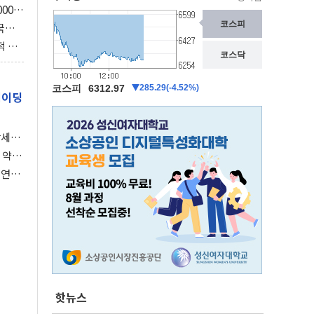
000억
3조
국의
보총국
적 사
의 스
레이딩
강세장
 약세
 연준,
핫뉴스