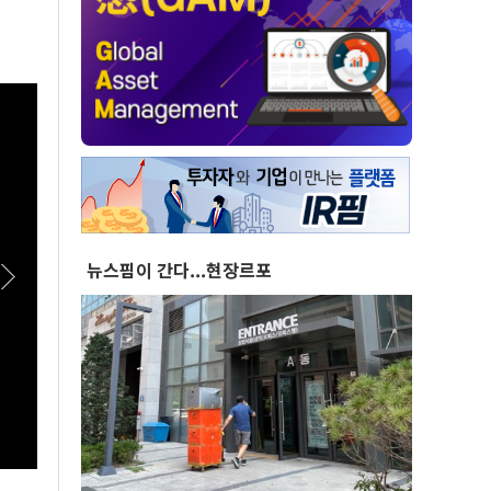
뉴스핌이 간다...현장르포
[스팟Live] *풀영상* "조직의 명운 건다는 각오
[실전
로 환골탈태 해야"...경찰 조직의 전면적 쇄신 촉
린 L
구한 한병도 | 26.08.06 더불어민주당 정책조정
회의