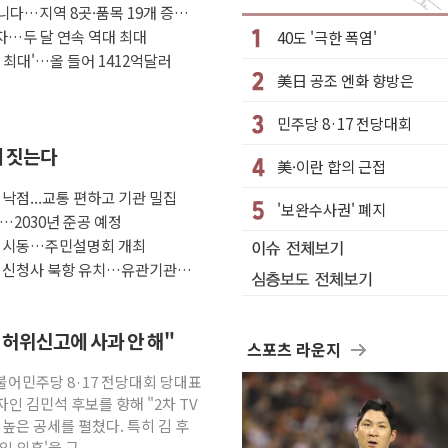
아니다…지역 8곳·품목 19개 증가
, 기업 3만1000곳 경제통계조사
흑자…두 달 연속 역대 최대
40도 '극한 폭염'
 해병대, 한반도 지형서 FPV 공격훈련 공개
 최대'…올 들어 1412억달러
美日 공조 엔화 향방은
…76조2000억 입찰 영향"
라젬…공정위 과징금 4억3200만원
민주당 8·17 전당대회
5곳 선정...소부장 핵심기업 추가 육성
에 짓는다
美·이란 합의 근접
94개 제품 안전기준 '부적합'
 낙점...교통 편하고 기관 밀집
열어
'보완수사권' 폐지
…2030년 준공 예정
I 심사·소방청 119안심콜 영문 영상 제작
치 시동…주민설명회 개최
부 신청사 북항 유치…유관기관과
 허위신고에 사과 안 해"
스포츠 라운지
더불어민주당 8·17 전당대회 당대표
인 김민석 후보를 향해 "2차 TV
높은 공세를 펼쳤다. 특히 김 후
입 의혹'을 근