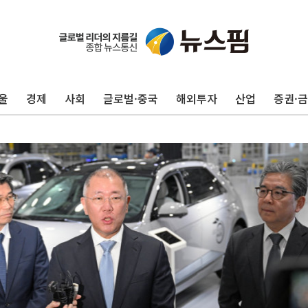
울
경제
사회
글로벌·중국
해외투자
산업
증권·