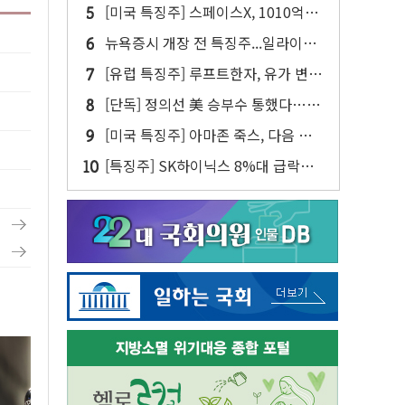
다…내년 '데이터 팩토리' 가동
[미국 특징주] 스페이스X, 1010억달
러 락업 해제 앞두고 주가 압박 가중
뉴욕증시 개장 전 특징주...일라이릴
리·아리스타네트웍스·디즈니↑ VS
[유럽 특징주] 루프트한자, 유가 변동
써클·AMD·핀터레스트↓
성에 연간 실적 전망 낮춰
[단독] 정의선 美 승부수 통했다…메
타플랜트 2교대 가동
[미국 특징주] 아마존 죽스, 다음 주
라스베이거스에서 유료 로보택시 운
[특징주] SK하이닉스 8%대 급락…
행 시작
주주환원·솔리다임 이슈 부각