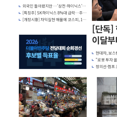
외국인 돌아왔지만 …'삼전·하이닉스'는
사고 급등주는 팔았다
[특징주] SK하이닉스 8%대 급락…주주
환원·솔리다임 이슈 부각
[개장시황] 차익실현 매물에 코스피, 1%
대 하락 출발…삼전닉스 약세
[단독]
이달부
현대차, 보스
"로봇 투자 
정의선·켐프 