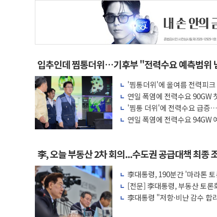
입추인데 찜통더위…기후부 "전력수요 예측범위 
'찜통더위'에 올여름 전력피크 
연일 폭염에 전력수요 90GW 
불안'
'찜통 더위'에 전력수요 급증…
연일 폭염에 전력수요 94GW 
李, 오늘 부동산 2차 회의...수도권 공급대책 최종
李대통령, 190분간 '마라톤 
과제"
[전문] 李대통령, 부동산 토론
대한 많은 의견 조정"
李대통령 "저항·비난 감수 합
의지 표명