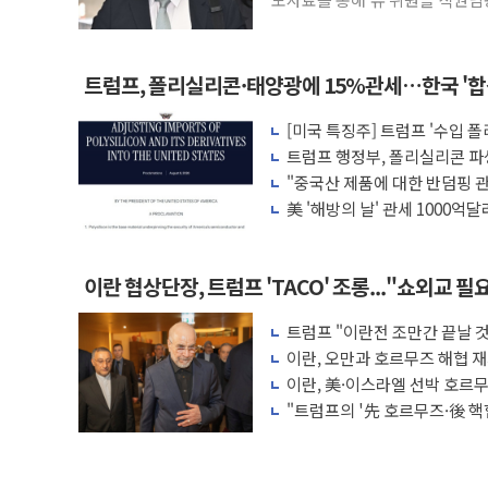
트럼프, 폴리실리콘·태양광에 15%관세…한국 '
[미국 특징주] 트럼프 '수입 
퍼스트솔라·T1에너지 급등
트럼프 행정부, 폴리실리콘 파
"중국산 제품에 대한 반덤핑 관
돌"
美 '해방의 날' 관세 1000억
이란 협상단장, 트럼프 'TACO' 조롱..."쇼외교 필
트럼프 "이란전 조만간 끝날 
무기 보유"
이란, 오만과 호르무즈 해협 재
상 없어"
이란, 美·이스라엘 선박 호르무
을 권한 없어"
"트럼프의 '先 호르무즈·後 핵
위험"