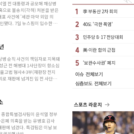
윤석열 전 대통령과 공모해 채상병
 수혜 기대"
혹으로 불송치(각하) 처분을 받은
李 부동산 2차 회의
 일용직 추락 사망
표 사건에 '세관 마약 외압 의
인됐다. 7일 뉴스핌이 입수한 경
40도 '극한 폭염'
 촉진하는 것이 부동산 정상화"
' 유병호 감사위원 구속 기소
민주당 8·17 전당대회
출 본격화
3년
美·이란 합의 근접
56조원' 사상 최대
채상병 순직 사건의 책임자로 지목돼
로그램 성료
'보완수사권' 폐지
성근 전 해병대 1사단장이 항소심
구속 송치
울고법 형사4-3부(재판장 전지
의로 재판에 넘겨진 임 전 사단장
소
스포츠 라운지
2차 종합특별검사팀이 윤석열 정부
·은폐 의혹을 받는 유병호 감사
재판에 넘겼다. 특검팀은 이날 보
남용권리행사방