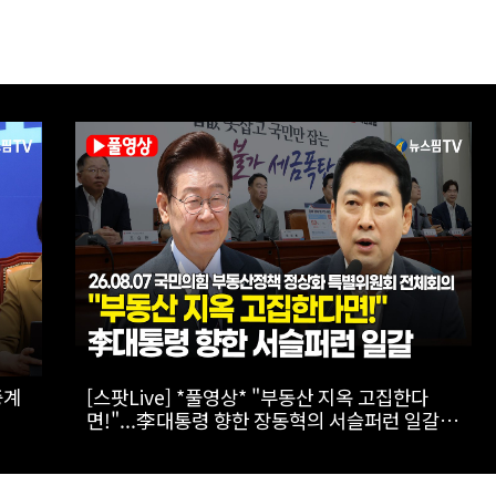
닝서프
[스팟Live] *풀영상* 이준석, 보완수사권 폐지에
"민주당 개악입법, 불안감 가중시켜"｜
26.08.06 개혁신당 보완수사권 폐지 토론회