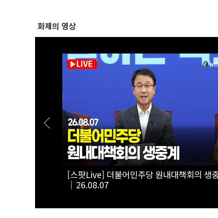
화제의 영상
옥 고집한다
[실전! 해외주식] 퀄리스 52주 신고가, 어
퍼런 일갈 |
라이즈에 월가 환호
정상화 특별위