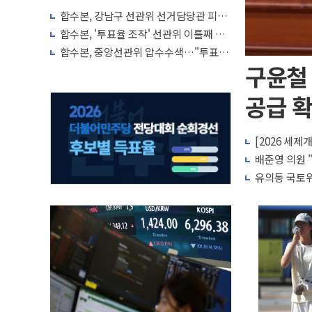
합수본, 강남구 선관위 선거담당관 피의
자 조사
합수본, '투표율 조작' 선관위 이틀째 압
색…선관위 직원 메신저 영장은 기각
합수본, 중앙선관위 압수수색…"투표율
허위입력 정황"
구윤철
공급 확
[2026 세제
배준영 의원 
유의동 국토위