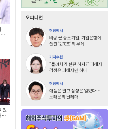
오피니언
타
현장에서
LG
벼랑 끝 중소기업, 기업은행에
쏠린 '270조'의 무게
기자수첩
"돌려차기 한판 하지?" 피해자
걱정은 피해자만 하나
현장에서
애플은 벌고 삼성은 잃었다…
노태문의 딜레마
유 있
내는