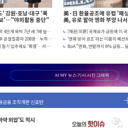
도' 강원·호남·대구 '폭
美·日 환율공조에 유럽 '패
보'…"야외활동 중단"
美, 유로 팔아 엔화 부양 나서
 4만개 육박 7년 새 7배 늘었
[채권/외환] 국제유가 급등에 미 
 심정지·5명 부상
 대책비는 8.6배 증가
리·달러 동반 상승…시장, 美 고용
루 온열질환자 208명…누적
'엔화 방어 공조'라는 이름의 베선
기 3대 투입
촉각
명·가축 83만마리 폐사
QE..."연준에 부담 가중"
] 절기 입추에도 '폭염'…서울
BoA "엔화, 연말까지 6% 급등...
도 징역 3년
149엔 전망"
원 돌파
지원
판
AI MY 뉴스
|
기사
|
사진
|
그래픽
바구니에 홈플러스 담아달라" 호소
포용금융 조직개편 신호탄
호 구속 기소
이 두 배 넘어
 장관 "예측범위 벗어나도 즉시대응"
마약 외압'도 적시
I 위험기상 기술 개발