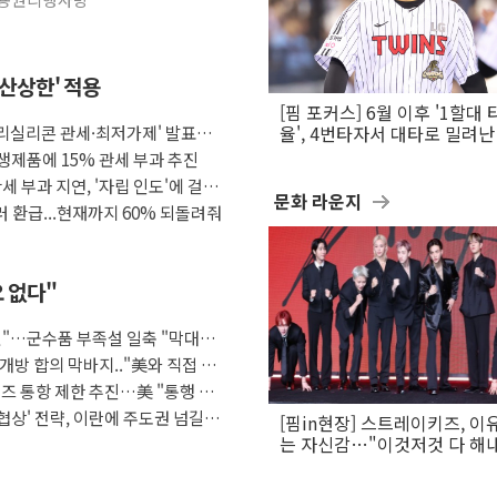
합산상한' 적용
[핌 포커스] 6월 이후 '1할대 
폴리실리콘 관세·최저가제' 발표에
율', 4번타자서 대타로 밀려난 
문보경
생제품에 15% 관세 부과 추진
세 부과 지연, '자립 인도'에 걸림
문화 라운지
달러 환급...현재까지 60% 되돌려줘
요 없다"
것"…군수품 부족설 일축 "막대한
개방 합의 막바지.."美와 직접 협
즈 통항 제한 추진…美 "통행 막
협상' 전략, 이란에 주도권 넘길
[핌in현장] 스트레이키즈, 이
는 자신감…"이것저것 다 해
활동 할 것"