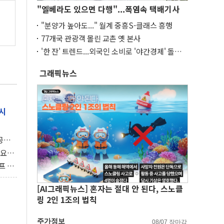
"엘베라도 있으면 다행"...폭염속 택배기사
"분양가 높아도..." 월계 중흥S-클래스 흥행
77개국 관광객 몰린 교촌 옛 본사
'한 잔' 트렌드...외국인 소비로 '야간경제' 돌파
구
그래픽뉴스
시
 공개
과제"
 요
 좌초
프 연
달러 챙
[AI그래픽뉴스] 혼자는 절대 안 된다, 스노클
링 2인 1조의 법칙