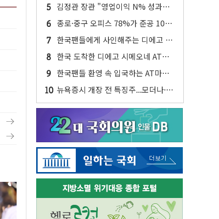
대·건물 1동 전소
김정관 장관 "영업이익 N% 성과급
반대…상법·자본시장법 개정 논의"
종로·중구 오피스 78%가 준공 10년
이상…리뉴얼이 경쟁력 가른다
한국팬들에게 사인해주는 디에고 시
메오네 감독
한국 도착한 디에고 시메오네 AT마
드리드 감독
한국팬들 환영 속 입국하는 AT마드
리드
뉴욕증시 개장 전 특징주...모더나·아
이온큐·도어대시↑ VS 샌디스크·피
그마·앱러빈↓