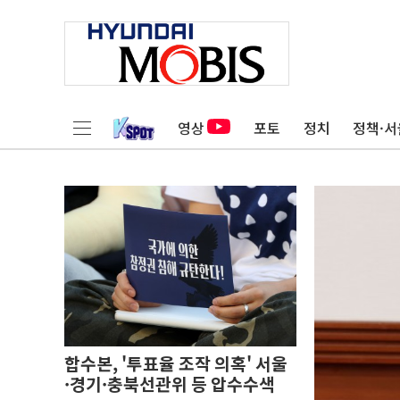
영상
포토
정치
정책·서
합수본, '투표율 조작 의혹' 서울
·경기·충북선관위 등 압수수색