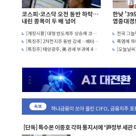
코스피·코스닥 오전 동반 하락…
한낮 '39
내린 종목이 두 배 넘어
염중대경
[개장시황] 대형 반도체주 상승에 코스
전국 그늘막
전남광주 화정역 인근 도로 4중 추돌…1명
피, 장 초반 1%대 반등
다...폭염
[특징주] 2차전지주 동반 강세…배터리3
폭염에 하
청도 문수리 야산서 산불 진화 중...진화헬
사 일제히 상승
사망자 23
[특징주] 태양광주, 美 관세 부과에 4%
[오늘날씨
'해병 순직 책임' 임성근 전 사단장 항소심
대 급등
한낮 39도
헥토이노베이션, 상반기 매출 첫 2000억
우리은행, 고창해상풍력에 4000억 금융 
NH농협은행, 모두투어 제휴 여행적금 완
민병덕 "오늘 67개 점포 영업 재개...장
하나금융이 쏘아 올린 CIFO, 금융지주 
속보
종합특검, '尹 관저 이전 감사 무마' 유병
코스피·코스닥 오전 동반 하락…내린 종목
'입추'인데 연일 찜통더위…김성환 기후부
[단독] 특수본 이종호 각하 통지서에 '尹정부 세관 
"최대 2시간 앞서 침수 예측"…건설연, A