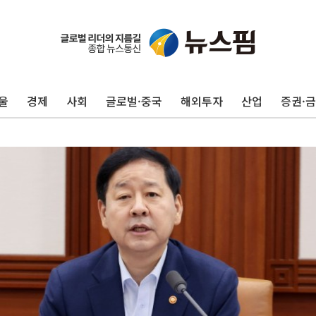
울
경제
사회
글로벌·중국
해외투자
산업
증권·