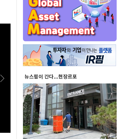
뉴스핌이 간다...현장르포
[스팟Live] *풀영상* 한병도 “국민의힘, 말로만
[스팟
주택 공급…공급 법안 처리 협조하라”｜
원회 
26.08.07 더불어민주당 원내대책회의