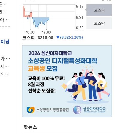
론으
 깃발
민간
감 극
비아에
이 습
레이딩
가 말
강세장
 약세
핫뉴스