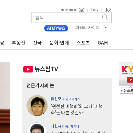
2026.08.07 (금)
ENG
中文
|
|
패밀리 사이트
금융
부동산
전국
문화·연예
스포츠
GAM
뉴스핌TV
전문기자의 눈
유신모
의 외교포커스
'완전한 비핵화'와 그냥 '비핵
화'는 다른 것일까
최헌규
의 톡! 차이나