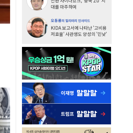
신판 차이나쇼크, '중국 2.0' 시
대를 마주하며
오동룡
의 밀리터리 인사이드
KIDA 보고서에 나타난 '고비용
저효율' 사관생도 양성의 '민낯'