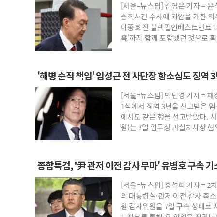
[서울=뉴스핌] 김영은 기자 = 
유니슨 "국내생산세액공제·인증제도 개선
순직사건 수사에 외압을 가한 의
창호 교체하다 난간 무너져…대전서 50대
이종호 전 블랙펄인베스트먼트 대
혹'까지 함께 포함됐던 것으로 확
장동혁 "규제와 대출 풀고 재개발·재건축
찰
[속보] 종합특검, '尹 관저 이전 감사 무마
AI에 승부 건 네이버…내년 AI 팩토리 매
'해병 순직 책임' 임성근 전 사단장 항소심도 징역 
日, 4~6월 105조원 환시 개입...4월 말 '
[서울=뉴스핌] 박민경 기자 = 
오렌지플래닛 창업재단, 스타트업 지원 프
1심에서 징역 3년을 선고받은 임
경찰, '300억대 사기 혐의' 차가원 대표 
에서도 같은 형을 선고받았다. 서
원)는 7일 업무상 과실치사상 혐
에 대한
종합특검, '尹 관저 이전 감사 무마' 유병호 구속 기
[서울=뉴스핌] 홍석희 기자 = 
의 대통령실·관저 이전 감사 축소
원 감사위원을 7일 구속 상태로 
도자료를 통해 유 위원을 직권