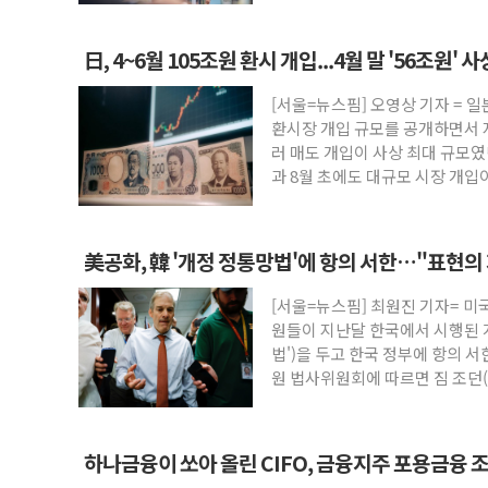
日, 4~6월 105조원 환시 개입...4월 말 '56조원' 
[서울=뉴스핌] 오영상 기자 = 일
환시장 개입 규모를 공개하면서 지
러 매도 개입이 사상 최대 규모였
과 8월 초에도 대규모 시장 개입
美공화, 韓 '개정 정통망법'에 항의 서한…"표현의
[서울=뉴스핌] 최원진 기자= 미
원들이 지난달 한국에서 시행된 
법')을 두고 한국 정부에 항의 서
원 법사위원회에 따르면 짐 조던
하나금융이 쏘아 올린 CIFO, 금융지주 포용금융 