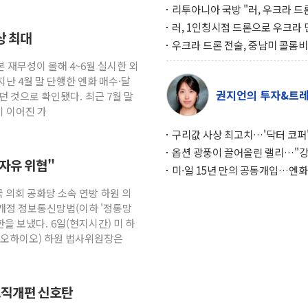
리투아니아 국방 "러, 우크라 드
로 나토 회원국 공격 검토… 거짓
러, 1인칭시점 드론으로 우크라 
사상 최대
작전"
인 '사파리' 공격… 시민들 공포
우크라 드론 전술, 중남미 콜롬
대화 전략
새 안보 위기… 반군·마약카르텔
본 재무성이 올해 4~6월 실시한 외
득해 전투 활용
난 4월 말 단행한 엔화 매수·달
권지언의 투자&트
던 것으로 확인됐다. 최근 7월 말
이 이어진 가
구리값 사상 최고치…'닥터 코퍼'
하는 경기 신호가 달라졌다
옵션 광풍이 끌어올린 랠리…"
 자유 위협"
이면에 과열 경고등"
미·일 15년 만의 공동개입…엔화
와의 싸움은 끝나지 않았다
국 의회 공화당 소속 연방 하원 의
개정 정보통신망법(이하 '정통망
한을 보냈다. 6일(현지시간) 미 하
(오하이오) 하원 법사위원장은
조직개편 신호탄