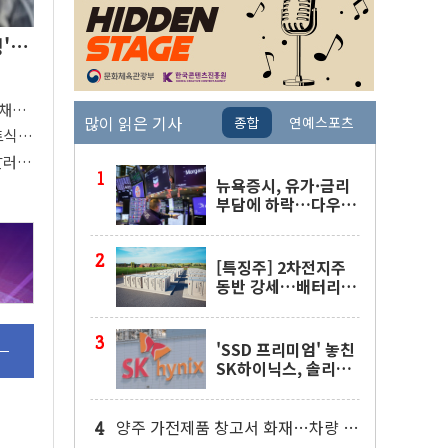
싱'…
국채금
많이 읽은 기사
종합
연예스포츠
지표
트식
 달러당
뉴욕증시, 유가·금리
부담에 하락…다우 5
거래일 랠리 '마침표'
[특징주] 2차전지주
동반 강세…배터리3
사 일제히 상승
'SSD 프리미엄' 놓친
SK하이닉스, 솔리다
임 띄운다
양주 가전제품 창고서 화재…차량 3