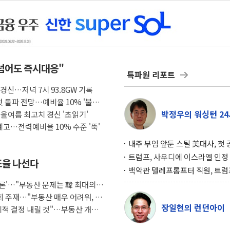
넘어도 즉시대응"
특파원 리포트
경신…저녁 7시 93.8GW 기록
첫 돌파 전망…예비율 10% '불안
박정우의 워싱턴 24
올여름 최고치 경신 '초읽기'
예고…전력예비율 10% 수준 '뚝'
내주 부임 앞둔 스틸 美대사, 첫
행사서 "한미동맹 강화 최우선 
트럼프, 사우디에 이스라엘 인정
 조율 나선다
구…원자력 협정 서명 하루 만에
백악관 텔레프롬프터 직원, 트럼
위기
설 미리 보고 베팅 시장서 10만
토론'…"부동산 문제는 韓 최대의
겨
회 주재…"부동산 매우 어려워, 최
장일현의 런던아이
리적 결정 내릴 것"…부동산 개혁