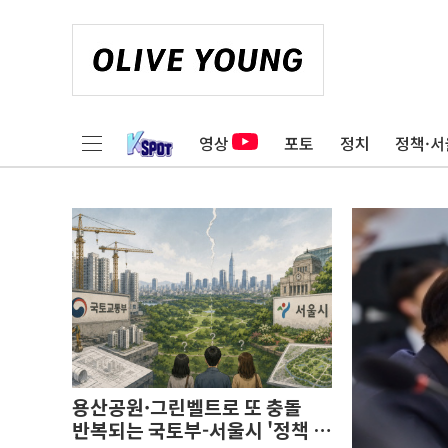
영상
포토
정치
정책·서
용산공원·그린벨트로 또 충돌
반복되는 국토부-서울시 '정책 엇