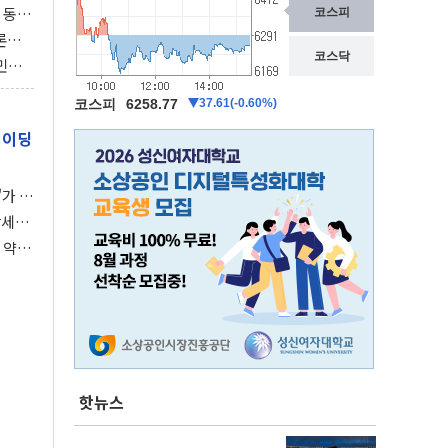
 동시
동 화
론으
 깃발
민간
감 극
레이딩
가 말
강세장
 약세
핫뉴스