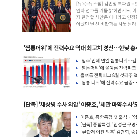
[뉴욕=뉴스핌] 김민정 특파원 =
이란와이어 "이란 최고지도자 위독…곧 사
인하 선호를 거듭 밝히면서도, 이
남동발전, 해남군에 국내 최대 규모 400M
자 결정할 사안은 아니라고 인정했
아냈던 날 선 비판과는 사뭇 달라
[인도증시] 중동 불안 속 유가 상승에 소폭 
황희 '폐버스 청년주택' SNS 글 역풍에 
폭염 누그러지고 가뭄 숙지나...경북동해안권
'찜통더위'에 전력수요 역대 최고치 경신…한낮 총수
사우디·튀르키예·파키스탄, '공동방위협정
'입추'인데 연일 찜통더위…김
신길동 신축도 3.3㎡당 7250만원…써밋 
나도 즉시대응"
'찜통더위'에 올여름 전력피크 
용산공원·그린벨트로 또 충돌…반복되는 국
올여름 전력피크 8월 셋째주 98
'찜통 더위'에 전력수요 급증…
[단독] '채상병 수사 외압' 이종호, '세관 마약수사'
이종호, 종합특검 첫 출석…'
[단독] 종합특검, '임성근 구명
'尹관저 이전 의혹' 김건희, 