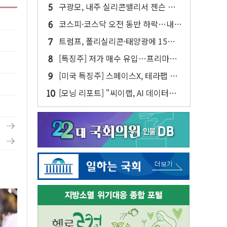
참여…'공사비 인상 불가' 조건
구광모, 내주 실리콘밸리서 젠슨 황
재회…로봇·AI 데이터센터·모빌리티
코스피·코스닥 오전 동반 하락…내
구체화
린 종목이 두 배 넘어
트럼프, 폴리실리콘·태양광에 15%
관세…한국 등엔 '합산 상한' 적용
[특징주] 저가 매수 유입…프리마켓
대형주 소폭 반등
[미국 특징주] 스페이스X, 테라팹 부
지에 천연가스 발전소 건설 예정
[모닝 리포트] "씨이랩, AI 데이터센
터 구축 수혜 본격화…성장 시동"