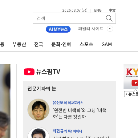
2026.08.07 (금)
ENG
中文
|
|
패밀리 사이트
금융
부동산
전국
문화·연예
스포츠
GAM
뉴스핌TV
전문기자의 눈
유신모
의 외교포커스
'완전한 비핵화'와 그냥 '비핵
화'는 다른 것일까
최헌규
의 톡! 차이나