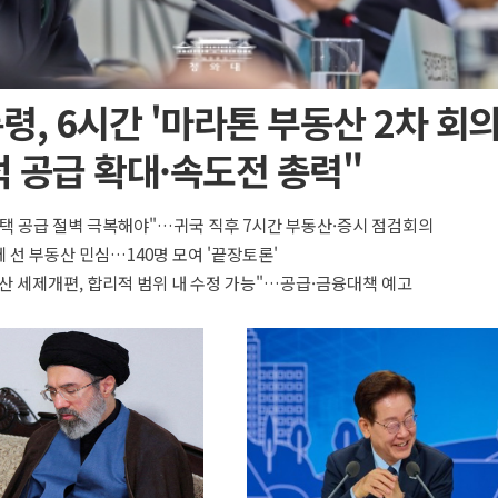
령, 6시간 '마라톤 부동산 2차 회의
 공급 확대·속도전 총력"
택 공급 절벽 극복해야"…귀국 직후 7시간 부동산·증시 점검회의
 선 부동산 민심…140명 모여 '끝장토론'
산 세제개편, 합리적 범위 내 수정 가능"…공급·금융대책 예고