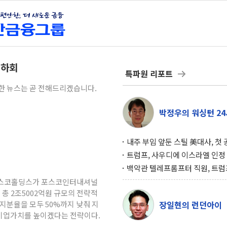
 하회
특파원 리포트
세한 뉴스는 곧 전해드리겠습니다.
박정우의 워싱턴 24
내주 부임 앞둔 스틸 美대사, 첫
행사서 "한미동맹 강화 최우선 
트럼프, 사우디에 이스라엘 인정
구…원자력 협정 서명 하루 만에
백악관 텔레프롬프터 직원, 트럼
위기
설 미리 보고 베팅 시장서 10만
 포스코홀딩스가 포스코인터내셔널
겨
 총 2조5002억원 규모의 전략적
지분율을 모두 50%까지 낮춰 지
장일현의 런던아이
기업가치를 높이겠다는 전략이다.