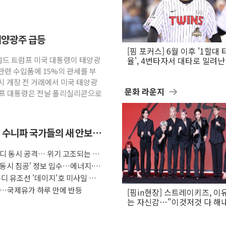
태양광주 급등
[핌 포커스] 6월 이후 '1할대 
널드 트럼프 미국 대통령이 태양광
율', 4번타자서 대타로 밀려난 
문보경
관련 수입품에 15%의 관세를 부
시 개장 전 거래에서 미국 태양광
문화 라운지
럼프 대통령은 전날 폴리실리콘으로
 수니파 국가들의 새 안보
우디 동시 공격… 위기 고조되는 또
 동시 침공' 정보 입수…에너지·
디 유조선 '데이지'호 미사일 공
장…국제유가 하루 만에 반등
[핌in현장] 스트레이키즈, 이
는 자신감…"이것저것 다 해
활동 할 것"