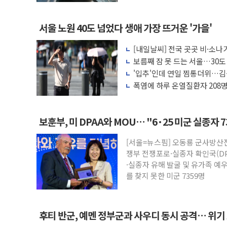
서울 노원 40도 넘었다 생애 가장 뜨거운 '가을'
[내일날씨] 전국 곳곳 비·소나기
보름째 잠 못 드는 서울…30도
호'
'입추'인데 연일 찜통더위…김
나도 즉시대응"
폭염에 하루 온열질환자 208명
마리 폐사
보훈부, 미 DPAA와 MOU… "6·25 미군 실종자 
[서울=뉴스핌] 오동룡 군사방산
쟁부 전쟁포로·실종자 확인국(DP
·실종자 유해 발굴 및 유가족 예
를 찾지 못한 미군 7359명
후티 반군, 예멘 정부군과 사우디 동시 공격… 위기
고