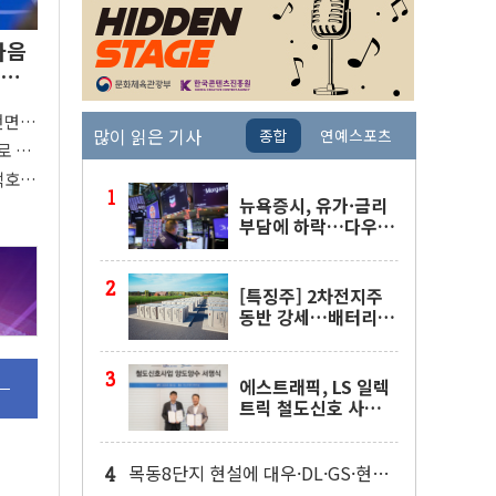
다음
 완
전면
많이 읽은 기사
종합
연예스포츠
"
로 활
 착수
택호
지
뉴욕증시, 유가·금리
부담에 하락…다우 5
거래일 랠리 '마침표'
[특징주] 2차전지주
동반 강세…배터리3
사 일제히 상승
에스트래픽, LS 일렉
트릭 철도신호 사업
인수 계약
목동8단지 현설에 대우·DL·GS·현산