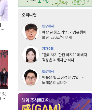
오피니언
타
현장에서
LG
벼랑 끝 중소기업, 기업은행에
쏠린 '270조'의 무게
기자수첩
"돌려차기 한판 하지?" 피해자
걱정은 피해자만 하나
현장에서
애플은 벌고 삼성은 잃었다…
노태문의 딜레마
유 있
내는