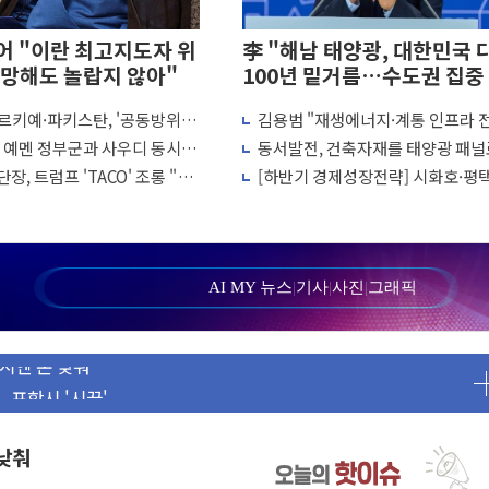
 "이란 최고지도자 위
李 "해남 태양광, 대한민국 
망해도 놀랍지 않아"
100년 밑거름…수도권 집중
화 전환점"
르키예·파키스탄, '공동방위
김용범 "재생에너지·계통 인프라 
 고용 쇼크에 반도체주 '활짝'
결… 수니파 국가들의 새 안보
개편…8월 '국가 에너지 비전' 발표
, 예멘 정부군과 사우디 동시 공
동서발전, 건축자재를 태양광 패널
상 우려 후퇴…나스닥 선물 1%대 상승
 고조되는 또 다른 중동 화약고
용한다…차세대 에너지 기술 실증
장, 트럼프 'TACO' 조롱 "쇼
[하반기 경제성장전략] 시화호·평
크'…9월 금리 인상 기대 후퇴
 이상 필요 없다"
에 대규모 태양광 추진…재생에너
정 체결
100GW 속도
·클라우드플레어·태양광주↑ VS 트레이드데스크·웬디스↓
군 실종자 7359명 끝까지 찾겠다"
AI MY 뉴스
|
기사
|
사진
|
그래픽
시엔 톤 낮춰
.포항시 '시끌'
 밑거름…수도권 집중 완화 전환점"
의' 주재… "전폭적 공급 확대·속도전 총력"
부과…美 태양광주 급등
 낮춰