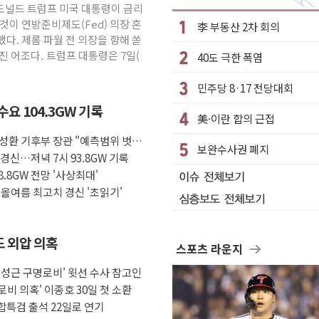
 도널드 트럼프 미국 대통령이 금리
망해도 놀랍지 않아"
것이 연방준비제도(Fed) 의장 혼
李 부동산 2차 회의
W 태양광 착공…여의도 1.6배 규모
다. 제롬 파월 전 의장을 향해 쏟
진 어조다. 트럼프 대통령은 7일(
40도 극한 폭염
하락...금융주 낙폭 커
"정부정책 아냐" 해명
민주당 8·17 전당대회
 8~9일 최대 100mm 호우
요 104.3GW 기록
美·이란 합의 근접
' 체결… 수니파 국가들의 새 안보 협력 구도
성환 기후부 장관 "예측범위 벗어
클라비온 59㎡ 18억원대
보완수사권 폐지
경신…저녁 7시 93.8GW 기록
토부-서울시 '정책 엇박자'
.8GW 전망 '사상최대'
올여름 최고치 경신 '초읽기'
도 외압 의혹
스포츠 라운지
임성근 구명로비' 윗선 수사 참고인
로비 의혹' 이종호 30일 첫 소환
종합특검 출석 22일로 연기