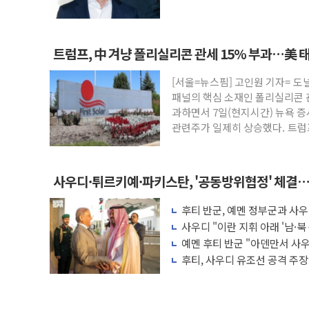
트럼프, 中 겨냥 폴리실리콘 관세 15% 부과…美 
[서울=뉴스핌] 고인원 기자= 도
패널의 핵심 소재인 폴리실리콘 
과하면서 7일(현지시간) 뉴욕 증
관련주가 일제히 상승했다. 트
사우디·튀르키예·파키스탄, '공동방위협정' 체결…
협력 구도
후티 반군, 예멘 정부군과 사
다른 중동 화약고
사우디 "이란 지휘 아래 '남·북
항만 표적"
예멘 후티 반군 "아덴만서 사우
격"
후티, 사우디 유조선 공격 주