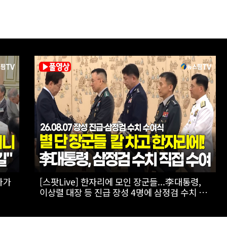
하는
[실전! 해외주식] 광둥성 반도체 생태계 리더 '캔
세미', 창업판 상장 도전