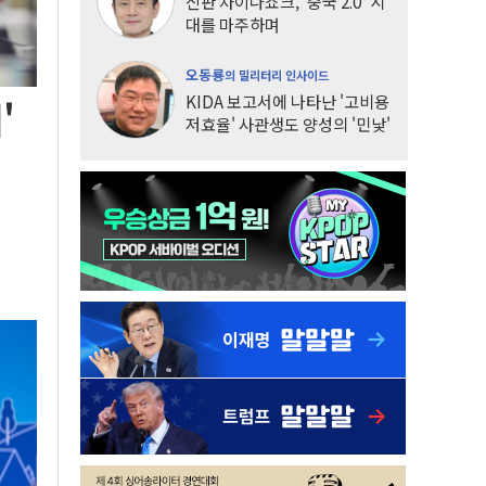
신판 차이나쇼크, '중국 2.0' 시
대를 마주하며
오동룡
의 밀리터리 인사이드
KIDA 보고서에 나타난 '고비용
'
저효율' 사관생도 양성의 '민낯'