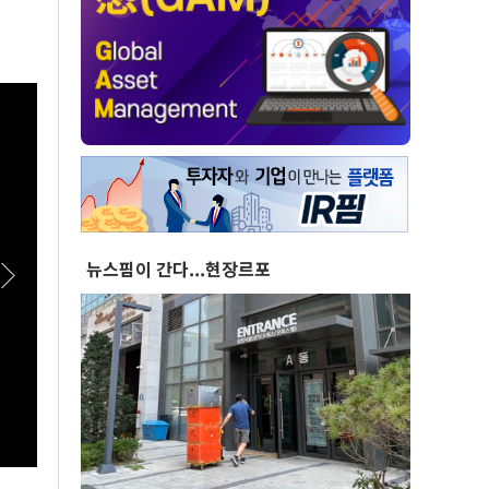
뉴스핌이 간다...현장르포
[스팟Live] *풀영상* "부동산 지옥 고집한다
[스팟
면!"...李대통령 향한 장동혁의 서슬퍼런 일갈 |
패밀리
26.08.07 국민의힘 부동산정책 정상화 특별위
원회 전체회의