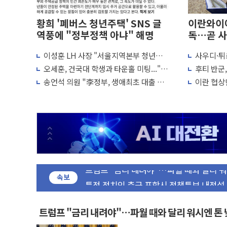
황희 '폐버스 청년주택' SNS 글
이란와이어
역풍에 "정부정책 아냐" 해명
독…곧 사
이성훈 LH 사장 "서울지역본부 청년주
사우디·튀
[AI MY 뉴스] 뉴욕 반도체주 프리뷰...美
택으로"…직원 사기 회복도 숙제
협정' 체
오세훈, 건국대 학생과 타운홀 미팅..."청
후티 반군
뉴욕증시 프리뷰, 美 고용 쇼크에 금리 인
협력 구도
년 주택 7.4만가구 공급 실현"
격… 위기
송언석 의원 "李정부, 생애최초 대출 6억
이란 협상단
[종합] 美 7월 고용 2만3000명 감소 '쇼
묶고 평균 15억 아파트 사라고 해"
외교...더
[사진] 이슬람 수니파 3개국, 공동방위협
뉴욕증시 개장 전 특징주...아틀라시안
보훈부, 미 DPAA와 MOU… "6·25 미
트럼프 "금리 내려야"…파월 때와 달리 워
특정 정치인 측근 포항시 정책특보 내정설..
李 "해남 태양광, 대한민국 다음 100년
속보
李 대통령, '6시간 마라톤 부동산 2차 회
트럼프, 中 겨냥 폴리실리콘 관세 15% 
트럼프 "금리 내려야"…파월 때와 달리 워시엔 톤
[사진] 빈살만과 에르도안의 만남