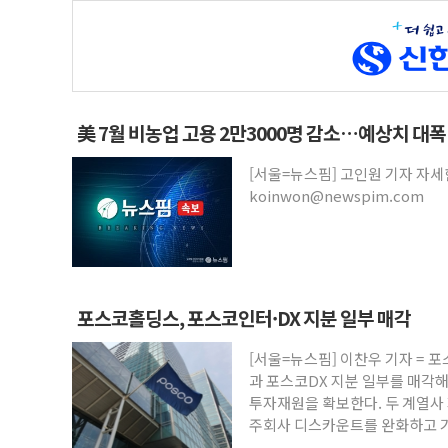
美 7월 비농업 고용 2만3000명 감소…예상치 대폭
[서울=뉴스핌] 고인원 기자 자
koinwon@newspim.com
포스코홀딩스, 포스코인터·DX 지분 일부 매각
[서울=뉴스핌] 이찬우 기자 =
과 포스코DX 지분 일부를 매각해
투자재원을 확보한다. 두 계열사 
주회사 디스카운트를 완화하고 