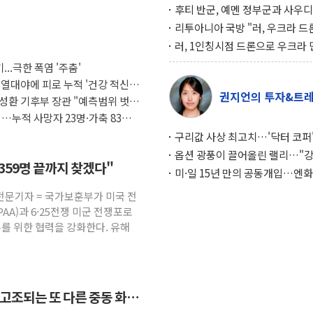
후티 반군, 예멘 정부군과 사우디
공격… 위기 고조되는 또 다른 중
리투아니아 국방 "러, 우크라 드
약고
로 나토 회원국 공격 검토… 거짓
러, 1인칭시점 드론으로 우크라 
작전"
인 '사파리' 공격… 시민들 공포
...극한 폭염 '주춤'
대화 전략
 열대야에 피로 누적 '건강 적신
권지언의 투자&트
성환 기후부 장관 "예측범위 벗어
…누적 사망자 23명·가축 83만
구리값 사상 최고치…'닥터 코퍼'
하는 경기 신호가 달라졌다
옵션 광풍이 끌어올린 랠리…"
7359명 끝까지 찾겠다"
이면에 과열 경고등"
미·일 15년 만의 공동개입…엔화
와의 싸움은 끝나지 않았다
전문기자 = 국가보훈부가 미국 전
AA)과 6·25전쟁 미군 전쟁포로
우를 위한 협력을 강화한다. 유해
 고조되는 또 다른 중동 화약