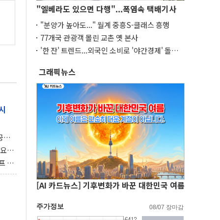
"엘베라도 있으면 다행"...폭염속 택배기사
"분양가 높아도..." 월계 중흥S-클래스 흥행
77개국 관광객 몰린 교촌 옛 본사
'한 잔' 트렌드...외국인 소비로 '야간경제' 돌파
구
그래픽뉴스
시
 공개
과제"
 요
 좌초
프 연
달러 챙
[AI 카드뉴스] 기후변화가 바꾼 대한민국 여름