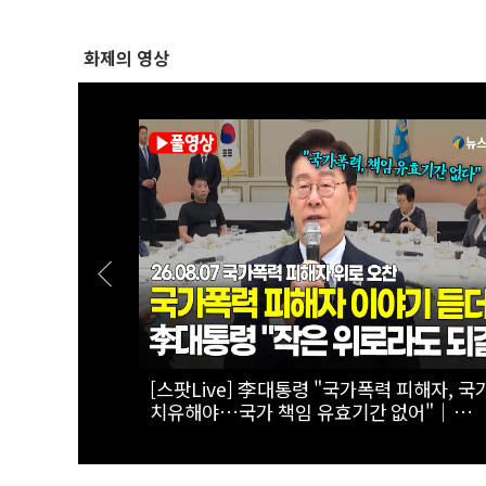
화제의 영상
..李대통령,
[실전! 해외주식] 극한의 우주 환경을 돌파
정검 수치 직
AADX의 경쟁력
정검 수치 수