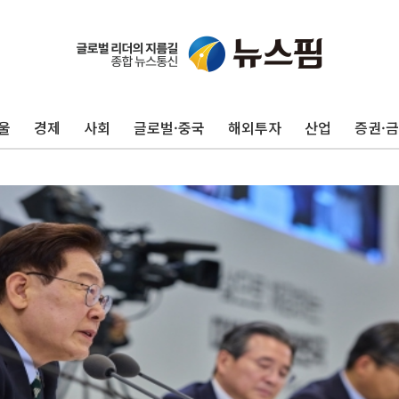
울
경제
사회
글로벌·중국
해외투자
산업
증권·