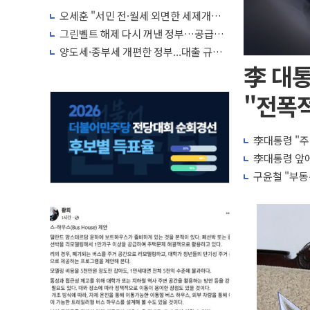
박자'
오세훈 "서민 전·월세 외면한 세제개
편"…용산공원 훼손 안 돼
그린벨트 해제 다시 꺼낸 정부…공급난
해소 '단기 효과' 불투명
양도세·종부세 개편한 정부...대출 규제
완화·신규 공급 대책 내놓나
李 대통
"전폭적
李대통령 "주
李대통령 앞에
구윤철 "부동